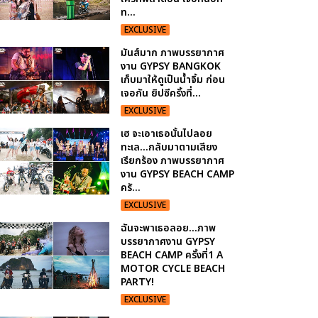
ท...
EXCLUSIVE
มันส์มาก ภาพบรรยากาศ
งาน GYPSY BANGKOK
เก็บมาให้ดูเป็นน้ำจิ้ม ก่อน
เจอกัน ยิปซีครั้งที่...
EXCLUSIVE
เฮ จะเอาเธอนั้นไปลอย
ทะเล...กลับมาตามเสียง
เรียกร้อง ภาพบรรยากาศ
งาน GYPSY BEACH CAMP
ครั...
EXCLUSIVE
ฉันจะพาเธอลอย...ภาพ
บรรยากาศงาน GYPSY
BEACH CAMP ครั้งที่1 A
MOTOR CYCLE BEACH
PARTY!
EXCLUSIVE