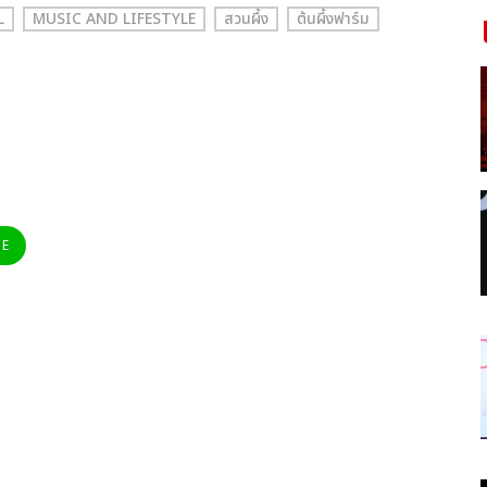
L
MUSIC AND LIFESTYLE
สวนผึ้ง
ต้นผึ้งฟาร์ม
NE