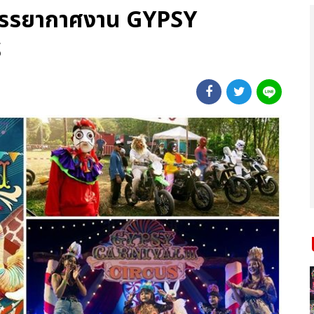
พบรรยากาศงาน GYPSY
S