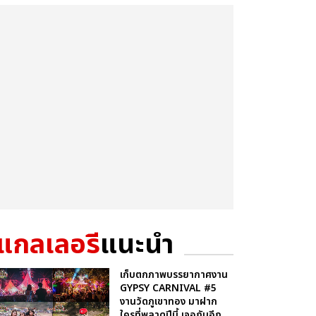
แกลเลอรี
แนะนำ
เก็บตกภาพบรรยากาศงาน
GYPSY CARNIVAL #5
งานวัดภูเขาทอง มาฝาก
ใครที่พลาดปีนี้ เจอกันอีก