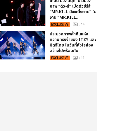
เคมีดี มวลสนุก! ประมวล
ภาพ “ดิว-ธี” เปิดตัวซีรีส์
“MR.KILL มังงะสั่งตาย” ใน
งาน “MR.KILL...
EXCLUSIVE
: 14
ประมวลภาพค่ำคืนแห่ง
ความทรงจำของ ITZY และ
มิดจีไทย ในวันที่หัวใจส่อง
สว่างไปพร้อมกัน
EXCLUSIVE
: 11