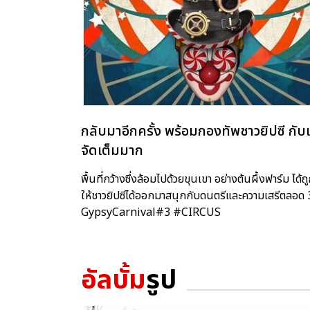
กลับมาอีกครั้ง พร้อมกองทัพชาวยิปซี กับเห
จัดเต็มมาก
พื้นที่กว้างซึ่งล้อมไปด้วยขุนเขา อย่างต้นผึ้งฟาร์ม
ให้ชาวยิปซีได้ออกมาสนุกกับดนตรีและความเสรีตลอด 3 ปี
GypsyCarnival#3 #CIRCUS
อัลบั้ม
รูป