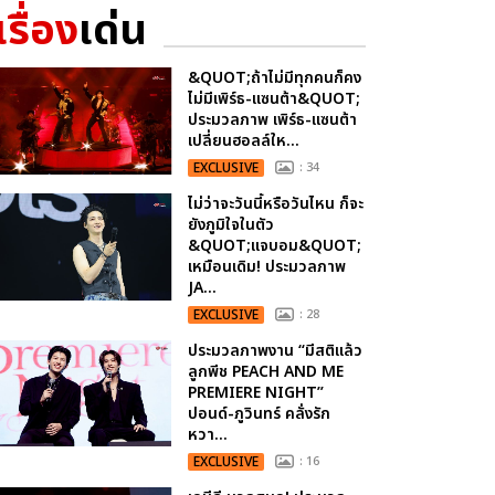
เรื่อง
เด่น
&QUOT;ถ้าไม่มีทุกคนก็คง
ไม่มีเพิร์ธ-แซนต้า&QUOT;
ประมวลภาพ เพิร์ธ-แซนต้า
เปลี่ยนฮอลล์ให...
EXCLUSIVE
: 34
ไม่ว่าจะวันนี้หรือวันไหน ก็จะ
ยังภูมิใจในตัว
&QUOT;แจบอม&QUOT;
เหมือนเดิม! ประมวลภาพ
JA...
EXCLUSIVE
: 28
ประมวลภาพงาน “มีสติแล้ว
ลูกพีช PEACH AND ME
PREMIERE NIGHT”
ปอนด์-ภูวินทร์ คลั่งรัก
หวา...
EXCLUSIVE
: 16