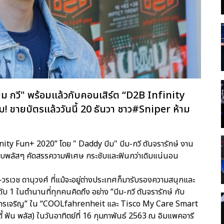
ม กวี" พร้อมแล้วกับคอนเสิร์ต “D2B Infinity
! ขายบัตรแล้ววันนี้ 20 ธันวา ชาว#Sniper ห้าม
ty Fun+ 2020” โดย " Daddy บีม" บีม-กวี ตันจรารักษ์ งาน
บพลัสๆ คัดสรรความพิเศษ กระชับและฟินกว่าเดิมแน่นอน
-วรเวช ดานุวงศ์ ที่แม้จะอยู่ต่างประเทศก็มารับรองความสนุกและ
1 ในตำนานที่ทุกคนคิดถึง อย่าง “บีม-กวี ตันจรารักษ์ กับ
ิตติกรเจริญ” ใน “COOLfahrenheit และ Tisco My Care Smart
้ ฟัน พลัส) ในวันอาทิตย์ที่ 16 กุมภาพันธ์ 2563 ณ อิมแพคอารี