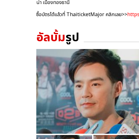
น่า เมืองทองธานี
ซื้อบัตรได้แล้วที่ ThaiticketMajor คลิกเลย>>
https
อัลบั้ม
รูป