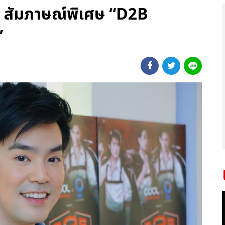
สัมภาษณ์พิเศษ “D2B
”