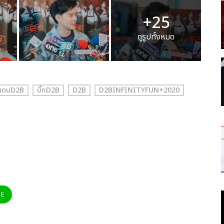
+25
ดูรูปทั้งหมด
แดนD2B
บิ๊กD2B
D2B
D2BINFINITYFUN+2020
NE