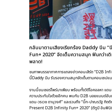
กลับมาตามเสียงเรียกร้อง Daddy บีม "บี
Fun+ 2020” จัดเต็มความสนุก ฟินกว่าเดิม
พลาด!
ชมภาพบรรยากาศการแถลงข่าวคอนเสิร์ต “D2B Infini
นี้Daddy บีม รับรองความสนุกจัดเต็มตามคอนเซปแบ
งานนี้ขนเซอร์ไพร์มาเพียบ พร้อมทั้งวิดีโอคอลหา แดน
ความประทับใจด้วยอีกคน พบกับ D2B บอยแบนด์อันดับ 
แดน-วรเวช ดานุวงศ์” และรวมถึง “บิ๊ก-ปาณรวัฐ ก
Present D2B Infinity Fun+ 2020” (ดีทูบี อินฟินิตี