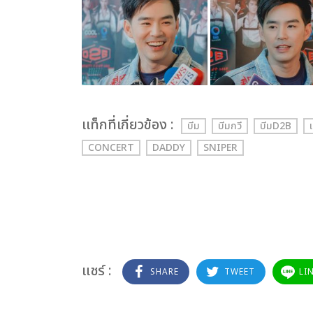
เเท็กที่เกี่ยวข้อง :
บีม
บีมกวี
บีมD2B
CONCERT
DADDY
SNIPER
แชร์ :
SHARE
TWEET
LI