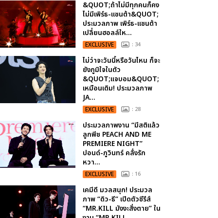
&QUOT;ถ้าไม่มีทุกคนก็คง
ไม่มีเพิร์ธ-แซนต้า&QUOT;
ประมวลภาพ เพิร์ธ-แซนต้า
เปลี่ยนฮอลล์ให...
EXCLUSIVE
: 34
ไม่ว่าจะวันนี้หรือวันไหน ก็จะ
ยังภูมิใจในตัว
&QUOT;แจบอม&QUOT;
เหมือนเดิม! ประมวลภาพ
JA...
EXCLUSIVE
: 28
ประมวลภาพงาน “มีสติแล้ว
ลูกพีช PEACH AND ME
PREMIERE NIGHT”
ปอนด์-ภูวินทร์ คลั่งรัก
หวา...
EXCLUSIVE
: 16
เคมีดี มวลสนุก! ประมวล
ภาพ “ดิว-ธี” เปิดตัวซีรีส์
“MR.KILL มังงะสั่งตาย” ใน
งาน “MR.KILL...