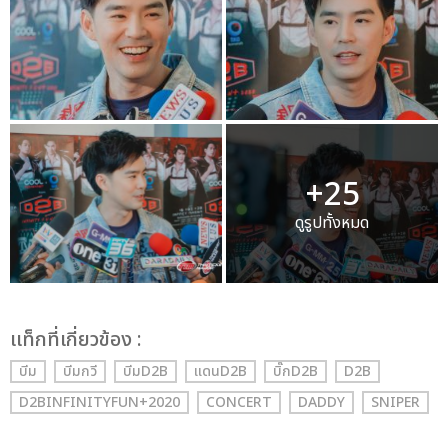
+25
ดูรูปทั้งหมด
เเท็กที่เกี่ยวข้อง :
บีม
บีมกวี
บีมD2B
แดนD2B
บิ๊กD2B
D2B
D2BINFINITYFUN+2020
CONCERT
DADDY
SNIPER