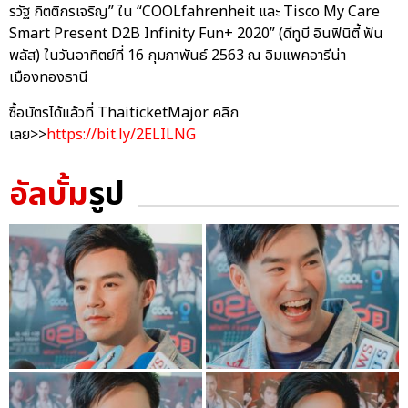
รวัฐ กิตติกรเจริญ” ใน “COOLfahrenheit และ Tisco My Care
Smart Present D2B Infinity Fun+ 2020” (ดีทูบี อินฟินิตี้ ฟัน
พลัส) ในวันอาทิตย์ที่ 16 กุมภาพันธ์ 2563 ณ อิมแพคอารีน่า
เมืองทองธานี
ซื้อบัตรได้แล้วที่ ThaiticketMajor คลิก
เลย>>
https://bit.ly/2ELILNG
อัลบั้ม
รูป