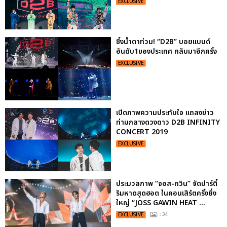
EXCLUSIVE
ซึ้งน้ำตาท่วม! “D2B” บอยแบนด์
อันดับ1ของประเทศ กลับมาอีกครั้ง
EXCLUSIVE
เปิดภาพความประทับใจ แถลงข่าว
ท่ามกลางดวงดาว D2B INFINITY
CONCERT 2019
EXCLUSIVE
ประมวลภาพ “จอส-กวิน” จัดปาร์ตี้
ริมหาดสุดฮอต ในคอนเสิร์ตครั้งยิ่ง
ใหญ่ “JOSS GAWIN HEAT ...
EXCLUSIVE
: 34