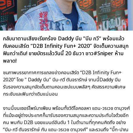
กลับมาตามเสียงเรียกร้อง Daddy บีม "บีม กวี" พร้อมแล้ว
กับคอนเสิร์ต “D2B Infinity Fun+ 2020” จัดเต็มความสนุก
ฟินกว่าเดิม! ขายบัตรแล้ววันนี้ 20 ธันวา ชาว#Sniper ห้าม
พลาด!
ชมภาพบรรยากาศการแถลงข่าวคอนเสิร์ต “D2B Infinity Fun+
2020” โดย " Daddy บีม" บีม-กวี ตันจรารักษ์ งานนี้Daddy บีม
รับรองความสนุกจัดเต็มตามคอนเซปแบบพลัสๆ คัดสรรความพิเศษ
กระชับและฟินกว่าเดิมแน่นอน
งานนี้ขนเซอร์ไพร์มาเพียบ พร้อมทั้งวิดีโอคอลหา แดน-วรเวช ดานุวงศ์
ที่แม้จะอยู่ต่างประเทศก็มารับรองความสนุกและความประทับใจด้วยอีก
คน พบกับ D2B บอยแบนด์อันดับ 1 ในตำนานที่ทุกคนคิดถึง อย่าง
“บีม-กวี ตันจรารักษ์ กับ แดน-วรเวช ดานุวงศ์” และรวมถึง “บิ๊ก-ปาณ