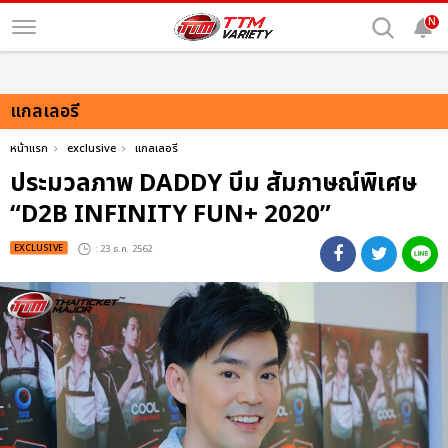
N
แกลเลอรี
หน้าแรก
exclusive
แกลเลอรี
ประมวลภาพ DADDY บีม สัมภาษณ์พิเศษ
“D2B INFINITY FUN+ 2020”
EXCLUSIVE
: 23 ธ.ค. 2562