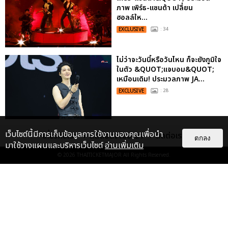
ภาพ เพิร์ธ-แซนต้า เปลี่ยน
ฮอลล์ให...
EXCLUSIVE
: 34
ไม่ว่าจะวันนี้หรือวันไหน ก็จะยังภูมิใจ
ในตัว &QUOT;แจบอม&QUOT;
เหมือนเดิม! ประมวลภาพ JA...
EXCLUSIVE
: 28
ประมวลภาพงาน “มีสติแล้วลูกพีช
เว็บไซต์นี้มีการเก็บข้อมูลการใช้งานของคุณเพื่อนำ
เกี่ยวกับเรา
ติดต่อลงโฆษณา
ติดต่อเรา
ตกลง
PEACH AND ME PREMIERE
มาใช้วางแผนและบริหารเว็บไซต์
อ่านเพิ่มเติม
NIGHT” ปอนด์-ภูวินทร์ คลั่งรัก
© 2026
THAITICKETMAJOR
All Rights Reserved.
หวา...
EXCLUSIVE
: 16
เคมีดี มวลสนุก! ประมวลภาพ “ดิว-
ธี” เปิดตัวซีรีส์ “MR.KILL มังงะสั่ง
ตาย” ในงาน “MR.KILL...