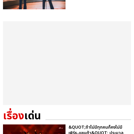
เรื่อง
เด่น
&QUOT;ถ้าไม่มีทุกคนก็คงไม่มี
เพิร์ธ-แซนต้า&QUOT; ประมวล