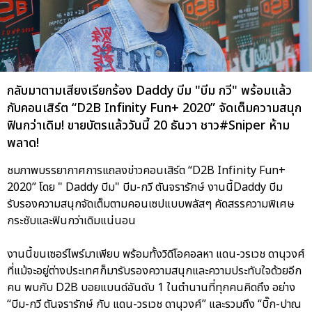
กลับมาตามเสียงเรียกร้อง Daddy บีม "บีม กวี" พร้อมแล้ว
กับคอนเสิร์ต “D2B Infinity Fun+ 2020” จัดเต็มความสนุก
ฟินกว่าเดิม! ขายบัตรแล้ววันนี้ 20 ธันวา ชาว#Sniper ห้าม
พลาด!
ชมภาพบรรยากาศการแถลงข่าวคอนเสิร์ต “D2B Infinity Fun+
2020” โดย " Daddy บีม" บีม-กวี ตันจรารักษ์ งานนี้Daddy บีม
รับรองความสนุกจัดเต็มตามคอนเซปแบบพลัสๆ คัดสรรความพิเศษ
กระชับและฟินกว่าเดิมแน่นอน
งานนี้ขนเซอร์ไพร์มาเพียบ พร้อมทั้งวิดีโอคอลหา แดน-วรเวช ดานุวงศ์
ที่แม้จะอยู่ต่างประเทศก็มารับรองความสนุกและความประทับใจด้วยอีก
คน พบกับ D2B บอยแบนด์อันดับ 1 ในตำนานที่ทุกคนคิดถึง อย่าง
“บีม-กวี ตันจรารักษ์ กับ แดน-วรเวช ดานุวงศ์” และรวมถึง “บิ๊ก-ปาณ