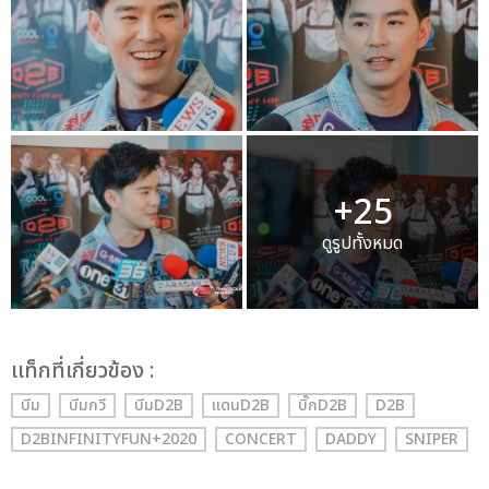
+25
ดูรูปทั้งหมด
เเท็กที่เกี่ยวข้อง :
บีม
บีมกวี
บีมD2B
แดนD2B
บิ๊กD2B
D2B
D2BINFINITYFUN+2020
CONCERT
DADDY
SNIPER