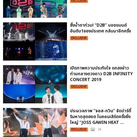
EXCLUSIVE
ซึ้งน้ำตาท่วม! “D2B” บอยแบนด์
อันดับ1ของประเทศ กลับมาอีกครั้ง
EXCLUSIVE
เปิดภาพความประทับใจ แถลงข่าว
ท่ามกลางดวงดาว D2B INFINITY
CONCERT 2019
EXCLUSIVE
ประมวลภาพ “จอส-กวิน” จัดปาร์ตี้
ริมหาดสุดฮอต ในคอนเสิร์ตครั้งยิ่ง
ใหญ่ “JOSS GAWIN HEAT ...
EXCLUSIVE
: 34