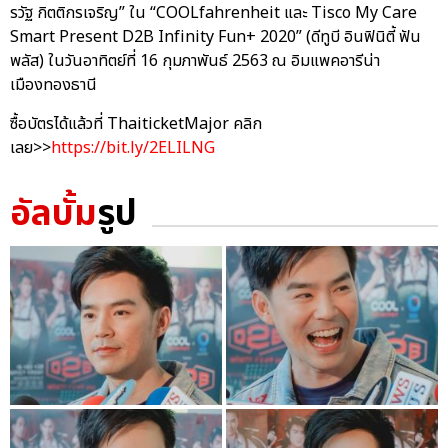
รวัฐ กิตติกรเจริญ” ใน “COOLfahrenheit และ Tisco My Care
Smart Present D2B Infinity Fun+ 2020” (ดีทูบี อินฟินิตี้ ฟัน
พลัส) ในวันอาทิตย์ที่ 16 กุมภาพันธ์ 2563 ณ อิมแพคอารีน่า
เมืองทองธานี
ซื้อบัตรได้แล้วที่ ThaiticketMajor คลิก
เลย>>
https://bit.ly/2ELILNG
อัลบั้ม
รูป