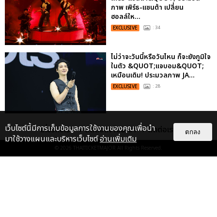
ภาพ เพิร์ธ-แซนต้า เปลี่ยน
ฮอลล์ให...
EXCLUSIVE
: 34
ไม่ว่าจะวันนี้หรือวันไหน ก็จะยังภูมิใจ
ในตัว &QUOT;แจบอม&QUOT;
เหมือนเดิม! ประมวลภาพ JA...
EXCLUSIVE
: 28
ประมวลภาพงาน “มีสติแล้วลูกพีช
เว็บไซต์นี้มีการเก็บข้อมูลการใช้งานของคุณเพื่อนำ
เกี่ยวกับเรา
ติดต่อลงโฆษณา
ติดต่อเรา
ตกลง
PEACH AND ME PREMIERE
มาใช้วางแผนและบริหารเว็บไซต์
อ่านเพิ่มเติม
NIGHT” ปอนด์-ภูวินทร์ คลั่งรัก
© 2026
THAITICKETMAJOR
All Rights Reserved.
หวา...
EXCLUSIVE
: 16
ประมวลภาพ “จอส-กวิน” จัดปาร์ตี้
ริมหาดสุดฮอต ในคอนเสิร์ตครั้งยิ่ง
ใหญ่ “JOSS GAWIN HEAT ...