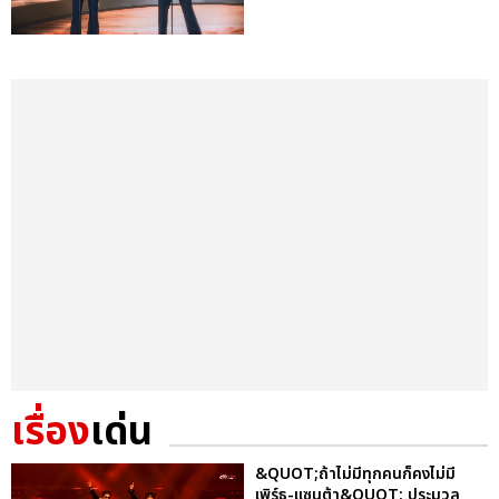
เรื่อง
เด่น
&QUOT;ถ้าไม่มีทุกคนก็คงไม่มี
เพิร์ธ-แซนต้า&QUOT; ประมวล