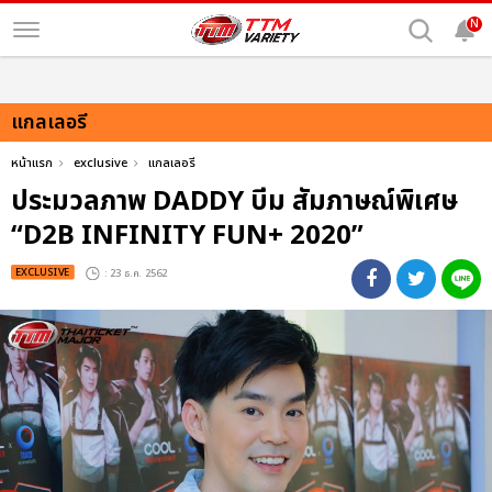
N
แกลเลอรี
หน้าแรก
exclusive
แกลเลอรี
ประมวลภาพ DADDY บีม สัมภาษณ์พิเศษ
“D2B INFINITY FUN+ 2020”
EXCLUSIVE
: 23 ธ.ค. 2562