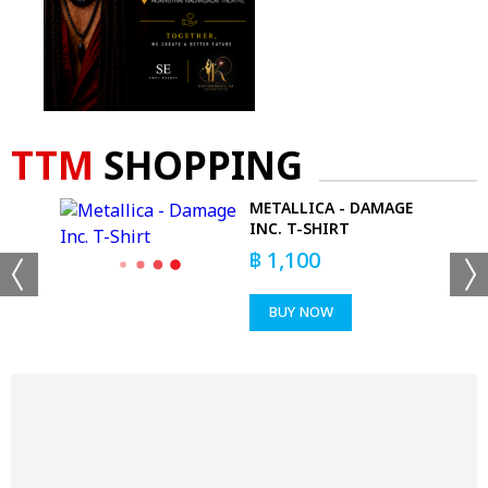
TTM
SHOPPING
T
METALLICA - DAMAGE
INC. T-SHIRT
฿
1,100
BUY NOW