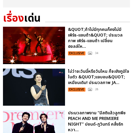
เรื่อง
เด่น
&QUOT;ถ้าไม่มีทุกคนก็คงไม่มี
เพิร์ธ-แซนต้า&QUOT; ประมวล
ภาพ เพิร์ธ-แซนต้า เปลี่ยน
ฮอลล์ให...
EXCLUSIVE
: 34
ไม่ว่าจะวันนี้หรือวันไหน ก็จะยังภูมิใจ
ในตัว &QUOT;แจบอม&QUOT;
เหมือนเดิม! ประมวลภาพ JA...
EXCLUSIVE
: 28
ประมวลภาพงาน “มีสติแล้วลูกพีช
PEACH AND ME PREMIERE
NIGHT” ปอนด์-ภูวินทร์ คลั่งรัก
หวา...