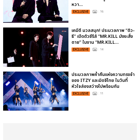
หวา...
EXCLUSIVE
: 16
เคมีดี มวลสนุก! ประมวลภาพ “ดิว-
ธี” เปิดตัวซีรีส์ “MR.KILL มังงะสั่ง
ตาย” ในงาน “MR.KILL...
EXCLUSIVE
: 14
ประมวลภาพค่ำคืนแห่งความทรงจำ
ของ ITZY และมิดจีไทย ในวันที่
หัวใจส่องสว่างไปพร้อมกัน
EXCLUSIVE
: 11