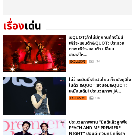
เรื่อง
เด่น
&QUOT;ถ้าไม่มีทุกคนก็คงไม่มี
เพิร์ธ-แซนต้า&QUOT; ประมวล
ภาพ เพิร์ธ-แซนต้า เปลี่ยน
ฮอลล์ให...
EXCLUSIVE
: 34
ไม่ว่าจะวันนี้หรือวันไหน ก็จะยังภูมิใจ
ในตัว &QUOT;แจบอม&QUOT;
เหมือนเดิม! ประมวลภาพ JA...
EXCLUSIVE
: 28
ประมวลภาพงาน “มีสติแล้วลูกพีช
PEACH AND ME PREMIERE
NIGHT” ปอนด์-ภูวินทร์ คลั่งรัก