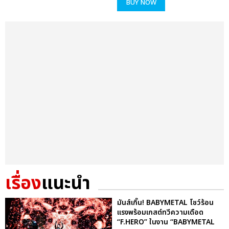
BUY NOW
เรื่อง
แนะนำ
มันส์เกิ๊น! BABYMETAL โชว์ร้อน
แรงพร้อมเกสต์ทวีความเดือด
“F.HERO” ในงาน “BABYMETAL