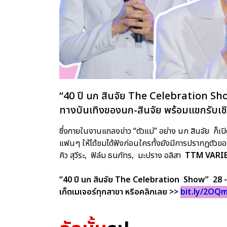
“40 ปี นก สินจัย The Celebration Show
ทางบันเทิงของนก-สินจัย พร้อมแขกรับเช
ซึ่งภายในงานแถลงข่าว “ตัวแม่” อย่าง นก สินจัย ก็เ
แฟนๆ ให้ได้ชมได้ฟังก่อนใครทั้งยังมีการปรากฏตัวข
คิว สุวีระ, ฟิล์ม ธนภัทร, มะปราง อลิสา
TTM VARI
“40 ปี นก สินจัย The Celebration Show” 28 - 29 
เก็ตเมเจอร์ทุกสาขา หรือคลิกเลย >>
bit.ly/2OQ