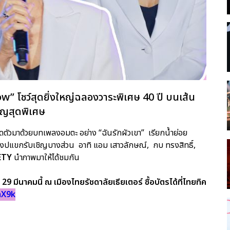
” โชว์สุดยิ่งใหญ่ฉลองวาระพิเศษ 40 ปี บนเส้น
ิญสุดพิเศษ
ปิดตัวมาด้วยบทเพลงอมตะ อย่าง “ฉันรักผัวเขา” เรียกน้ำย่อย
องปแขกรับเชิญบางส่วน อาทิ แอม เสาวลักษณ์, กบ ทรงสิทธิ์,
ETY
นำภาพมาให้ได้ชมกัน
มีนาคมนี้ ณ เมืองไทยรัชดาลัยเธียเตอร์ ซื้อบัตรได้ที่ไทยทิค
mX9k