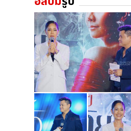
อัลบั้ม
รูป