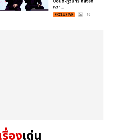
ปอนด์-ภูวินทร์ คลั่งรัก
หวา...
EXCLUSIVE
: 16
เรื่อง
เด่น