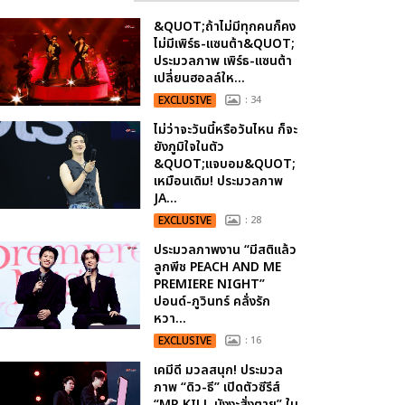
&QUOT;ถ้าไม่มีทุกคนก็คง
ไม่มีเพิร์ธ-แซนต้า&QUOT;
ประมวลภาพ เพิร์ธ-แซนต้า
เปลี่ยนฮอลล์ให...
EXCLUSIVE
: 34
ไม่ว่าจะวันนี้หรือวันไหน ก็จะ
ยังภูมิใจในตัว
&QUOT;แจบอม&QUOT;
เหมือนเดิม! ประมวลภาพ
JA...
EXCLUSIVE
: 28
ประมวลภาพงาน “มีสติแล้ว
ลูกพีช PEACH AND ME
PREMIERE NIGHT”
ปอนด์-ภูวินทร์ คลั่งรัก
หวา...
EXCLUSIVE
: 16
เคมีดี มวลสนุก! ประมวล
ภาพ “ดิว-ธี” เปิดตัวซีรีส์
“MR.KILL มังงะสั่งตาย” ใน