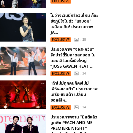
EXCLUSIVE
ไม่ว่าจะวันนี้หรือวันไหน ก็จะ
ยังภูมิใจในตัว "แจบอม"
เหมือนเดิม! ประมวลภาพ
JA...
EXCLUSIVE
: 28
ประมวลภาพ “จอส-กวิน”
จัดปาร์ตี้ริมหาดสุดฮอต ใน
คอนเสิร์ตครั้งยิ่งใหญ่
“JOSS GAWIN HEAT ...
EXCLUSIVE
: 34
"ถ้าไม่มีทุกคนก็คงไม่มี
เพิร์ธ-แซนต้า" ประมวลภาพ
เพิร์ธ-แซนต้า เปลี่ยน
ฮอลล์ให...
EXCLUSIVE
: 34
ประมวลภาพงาน “มีสติแล้ว
ลูกพีช PEACH AND ME
PREMIERE NIGHT”