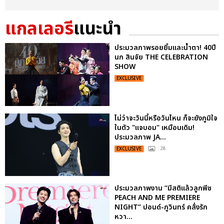
แกลเลอรี
แนะนำ
ประมวลภาพรอยยิ้มและน้ำตา! 40ปี
นก สินจัย THE CELEBRATION
SHOW
EXCLUSIVE
ไม่ว่าจะวันนี้หรือวันไหน ก็จะยังภูมิใจ
ในตัว "แจบอม" เหมือนเดิม!
ประมวลภาพ JA...
EXCLUSIVE
: 28
ประมวลภาพงาน “มีสติแล้วลูกพีช
PEACH AND ME PREMIERE
NIGHT” ปอนด์-ภูวินทร์ คลั่งรัก
หวา...