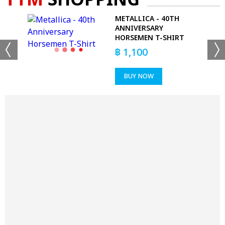
TTM
SHOPPING
METALLICA - 40TH
T
ANNIVERSARY
HORSEMEN T-SHIRT
฿
1,100
BUY NOW