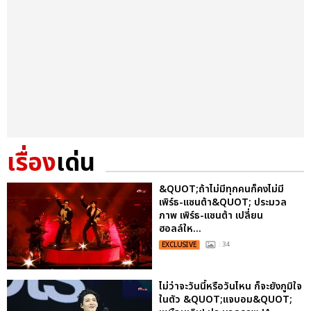
เรื่อง
เด่น
&QUOT;ถ้าไม่มีทุกคนก็คงไม่มี
เพิร์ธ-แซนต้า&QUOT; ประมวล
ภาพ เพิร์ธ-แซนต้า เปลี่ยน
ฮอลล์ให...
EXCLUSIVE
: 34
ไม่ว่าจะวันนี้หรือวันไหน ก็จะยังภูมิใจ
ในตัว &QUOT;แจบอม&QUOT;