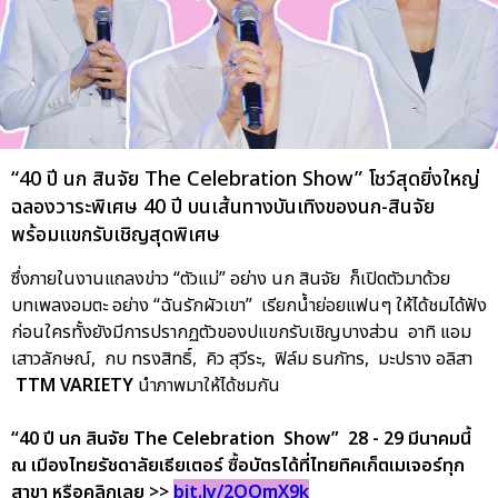
“40 ปี นก สินจัย The Celebration Show” โชว์สุดยิ่งใหญ่
ฉลองวาระพิเศษ 40 ปี บนเส้นทางบันเทิงของนก-สินจัย
พร้อมแขกรับเชิญสุดพิเศษ
ซึ่งภายในงานแถลงข่าว “ตัวแม่” อย่าง นก สินจัย ก็เปิดตัวมาด้วย
บทเพลงอมตะ อย่าง “ฉันรักผัวเขา” เรียกน้ำย่อยแฟนๆ ให้ได้ชมได้ฟัง
ก่อนใครทั้งยังมีการปรากฏตัวของปแขกรับเชิญบางส่วน อาทิ แอม
เสาวลักษณ์, กบ ทรงสิทธิ์, คิว สุวีระ, ฟิล์ม ธนภัทร, มะปราง อลิสา
TTM VARIETY
นำภาพมาให้ได้ชมกัน
“40 ปี นก สินจัย The Celebration Show” 28 - 29 มีนาคมนี้
ณ เมืองไทยรัชดาลัยเธียเตอร์ ซื้อบัตรได้ที่ไทยทิคเก็ตเมเจอร์ทุก
สาขา หรือคลิกเลย >>
bit.ly/2OQmX9k