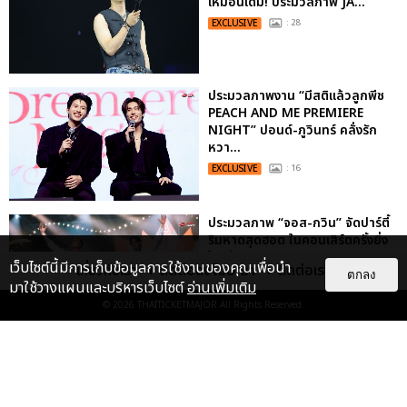
เหมือนเดิม! ประมวลภาพ JA...
EXCLUSIVE
: 28
ประมวลภาพงาน “มีสติแล้วลูกพีช
PEACH AND ME PREMIERE
NIGHT” ปอนด์-ภูวินทร์ คลั่งรัก
หวา...
EXCLUSIVE
: 16
ประมวลภาพ “จอส-กวิน” จัดปาร์ตี้
ริมหาดสุดฮอต ในคอนเสิร์ตครั้งยิ่ง
ใหญ่ “JOSS GAWIN HEAT ...
เว็บไซต์นี้มีการเก็บข้อมูลการใช้งานของคุณเพื่อนำ
เกี่ยวกับเรา
ติดต่อลงโฆษณา
ติดต่อเรา
ตกลง
EXCLUSIVE
: 34
มาใช้วางแผนและบริหารเว็บไซต์
อ่านเพิ่มเติม
© 2026
THAITICKETMAJOR
All Rights Reserved.
“ช่วงเวลาที่ไม่ได้เจอกันพิสูจน์แล้วว่า
รักแท้จะไม่มีวันจางหาย” ประมวล
ภาพ JAEHYUN กับแฟน...
EXCLUSIVE
: 10