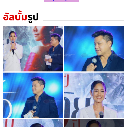
อัลบั้ม
รูป