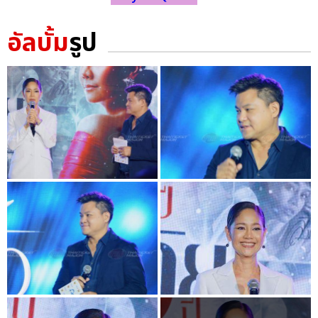
อัลบั้ม
รูป