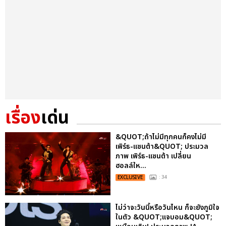
เรื่อง
เด่น
&QUOT;ถ้าไม่มีทุกคนก็คงไม่มี
เพิร์ธ-แซนต้า&QUOT; ประมวล
ภาพ เพิร์ธ-แซนต้า เปลี่ยน
ฮอลล์ให...
EXCLUSIVE
: 34
ไม่ว่าจะวันนี้หรือวันไหน ก็จะยังภูมิใจ
ในตัว &QUOT;แจบอม&QUOT;