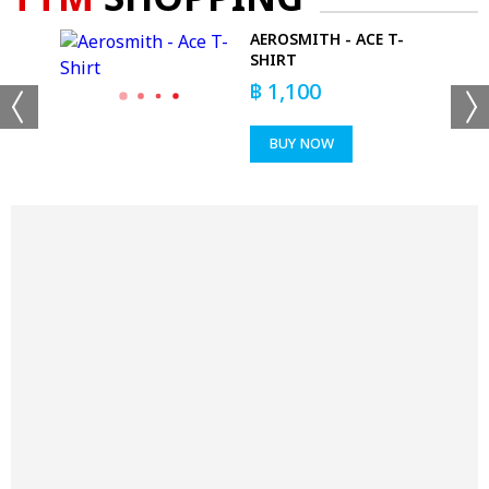
AEROSMITH - ACE T-
'T
SHIRT
฿
1,100
BUY NOW