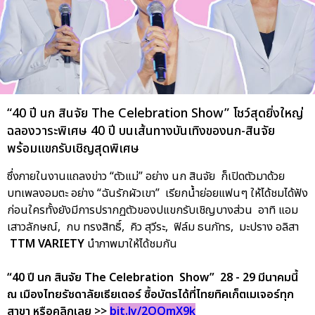
“40 ปี นก สินจัย The Celebration Show” โชว์สุดยิ่งใหญ่
ฉลองวาระพิเศษ 40 ปี บนเส้นทางบันเทิงของนก-สินจัย
พร้อมแขกรับเชิญสุดพิเศษ
ซึ่งภายในงานแถลงข่าว “ตัวแม่” อย่าง นก สินจัย ก็เปิดตัวมาด้วย
บทเพลงอมตะ อย่าง “ฉันรักผัวเขา” เรียกน้ำย่อยแฟนๆ ให้ได้ชมได้ฟัง
ก่อนใครทั้งยังมีการปรากฏตัวของปแขกรับเชิญบางส่วน อาทิ แอม
เสาวลักษณ์, กบ ทรงสิทธิ์, คิว สุวีระ, ฟิล์ม ธนภัทร, มะปราง อลิสา
TTM VARIETY
นำภาพมาให้ได้ชมกัน
“40 ปี นก สินจัย The Celebration Show” 28 - 29 มีนาคมนี้
ณ เมืองไทยรัชดาลัยเธียเตอร์ ซื้อบัตรได้ที่ไทยทิคเก็ตเมเจอร์ทุก
สาขา หรือคลิกเลย >>
bit.ly/2OQmX9k