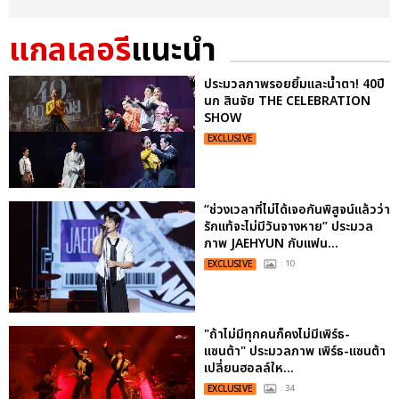
แกลเลอรี
แนะนำ
ประมวลภาพรอยยิ้มและน้ำตา! 40ปี
นก สินจัย THE CELEBRATION
SHOW
EXCLUSIVE
“ช่วงเวลาที่ไม่ได้เจอกันพิสูจน์แล้วว่า
รักแท้จะไม่มีวันจางหาย” ประมวล
ภาพ JAEHYUN กับแฟน...
EXCLUSIVE
: 10
"ถ้าไม่มีทุกคนก็คงไม่มีเพิร์ธ-
แซนต้า" ประมวลภาพ เพิร์ธ-แซนต้า
เปลี่ยนฮอลล์ให...
EXCLUSIVE
: 34