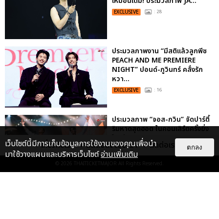
เหมือนเดิม! ประมวลภาพ JA...
EXCLUSIVE
: 28
ประมวลภาพงาน “มีสติแล้วลูกพีช
PEACH AND ME PREMIERE
NIGHT” ปอนด์-ภูวินทร์ คลั่งรัก
หวา...
EXCLUSIVE
: 16
ประมวลภาพ “จอส-กวิน” จัดปาร์ตี้
ริมหาดสุดฮอต ในคอนเสิร์ตครั้งยิ่ง
ใหญ่ “JOSS GAWIN HEAT ...
เว็บไซต์นี้มีการเก็บข้อมูลการใช้งานของคุณเพื่อนำ
เกี่ยวกับเรา
ติดต่อลงโฆษณา
ติดต่อเรา
ตกลง
EXCLUSIVE
: 34
มาใช้วางแผนและบริหารเว็บไซต์
อ่านเพิ่มเติม
© 2026
THAITICKETMAJOR
All Rights Reserved.
“ช่วงเวลาที่ไม่ได้เจอกันพิสูจน์แล้วว่า
รักแท้จะไม่มีวันจางหาย” ประมวล
ภาพ JAEHYUN กับแฟน...
EXCLUSIVE
: 10