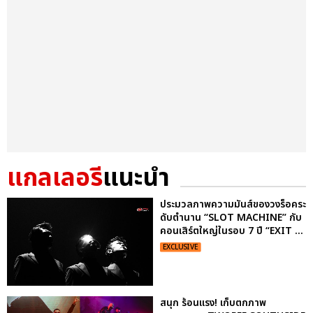
แกลเลอรี
แนะนำ
ประมวลภาพความมันส์ของวงร็อคระ
ดับตำนาน “SLOT MACHINE” กับ
คอนเสิร์ตใหญ่ในรอบ 7 ปี “EXIT ...
EXCLUSIVE
สนุก ร้อนแรง! เก็บตกภาพ