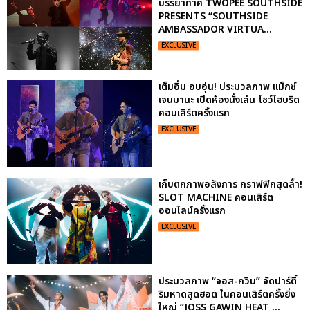
บรรยากาศ TWOPEE SOUTHSIDE
PRESENTS “SOUTHSIDE
AMBASSADOR VIRTUA...
EXCLUSIVE
เต็มอิ่ม อบอุ่น! ประมวลภาพ แม็กซ์
เจนมานะ เปิดห้องนั่งเล่น โชว์ไฮบริด
คอนเสิร์ตครั้งแรก
EXCLUSIVE
เก็บตกภาพอลังการ กราฟฟิกสุดล้ำ!
SLOT MACHINE คอนเสิร์ต
ออนไลน์ครั้งแรก
EXCLUSIVE
ประมวลภาพ “จอส-กวิน” จัดปาร์ตี้
ริมหาดสุดฮอต ในคอนเสิร์ตครั้งยิ่ง
ใหญ่ “JOSS GAWIN HEAT ...