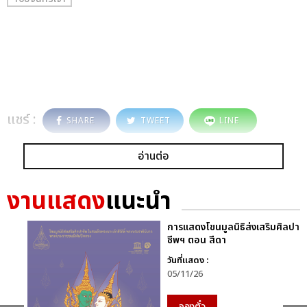
แชร์ :
SHARE
TWEET
LINE
อ่านต่อ
งานแสดง
แนะนำ
การแสดงโขนมูลนิธิส่งเสริมศิลปา
ชีพฯ ตอน สีดา
วันที่แสดง :
05/11/26
จองตั๋ว