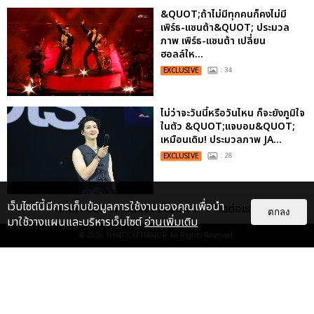
&QUOT;ถ้าไม่มีทุกคนก็คงไม่มี
เพิร์ธ-แซนต้า&QUOT; ประมวล
ภาพ เพิร์ธ-แซนต้า เปลี่ยน
ฮอลล์ให...
EXCLUSIVE
: 34
ไม่ว่าจะวันนี้หรือวันไหน ก็จะยังภูมิใจ
ในตัว &QUOT;แจบอม&QUOT;
เหมือนเดิม! ประมวลภาพ JA...
EXCLUSIVE
: 28
เว็บไซต์นี้มีการเก็บข้อมูลการใช้งานของคุณเพื่อนำ
เกี่ยวกับเรา
ติดต่อลงโฆษณา
ติดต่อเรา
ประมวลภาพงาน “มีสติแล้วลูกพีช
ตกลง
มาใช้วางแผนและบริหารเว็บไซต์
อ่านเพิ่มเติม
PEACH AND ME PREMIERE
© 2026
THAITICKETMAJOR
All Rights Reserved.
NIGHT” ปอนด์-ภูวินทร์ คลั่งรัก
หวา...
EXCLUSIVE
: 16
ประมวลภาพ “จอส-กวิน” จัดปาร์ตี้