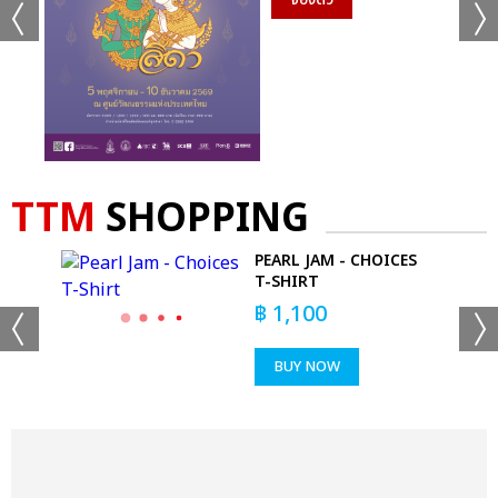
TTM
SHOPPING
1966
PEARL JAM - CHOICES
D
T-SHIRT
฿
1,100
BUY NOW