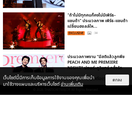
"ถ้าไม่มีทุกคนก็คงไม่มีเพิร์ธ-
แซนต้า" ประมวลภาพ เพิร์ธ-แซนต้า
เปลี่ยนฮอลล์ให...
EXCLUSIVE
: 34
ประมวลภาพงาน “มีสติแล้วลูกพีช
PEACH AND ME PREMIERE
NIGHT” ปอนด์-ภูวินทร์ คลั่งรัก
หวา...
เว็บไซต์นี้มีการเก็บข้อมูลการใช้งานของคุณเพื่อนำ
เกี่ยวกับเรา
ติดต่อลงโฆษณา
ติดต่อเรา
ตกลง
EXCLUSIVE
: 16
มาใช้วางแผนและบริหารเว็บไซต์
อ่านเพิ่มเติม
© 2026
THAITICKETMAJOR
All Rights Reserved.
ประมวลภาพ “จอส-กวิน” จัดปาร์ตี้
ริมหาดสุดฮอต ในคอนเสิร์ตครั้งยิ่ง
ใหญ่ “JOSS GAWIN HEAT ...
EXCLUSIVE
: 34