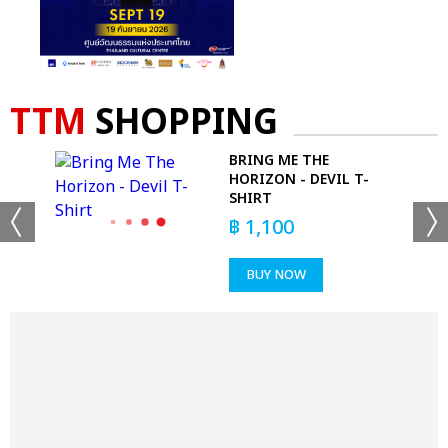
TTM
SHOPPING
BRING ME THE
GE
HORIZON - DEVIL T-
SHIRT
฿
1,100
BUY NOW