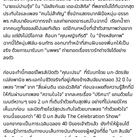
“นายแม่ปานรุ้ง” ใน “บัลลังก์เมฆ เดอะมิวสิคัล” ที่พลาดไม่ได้กับฉากสุด
ประทับใจและเพลง “คนไม่สำคัญ” ซึ่งนักแสดงมากฝีมือหนุ่ม-อรรถ
พร กลับมาย้อนควาทรงจำ และถ่ายทอดอารมณ์ในฉากนี้ เรียกน้ำตา
จากคนดูทั้งฮอลล์ไปเลยทีเดียว แต่อีกบทหนึ่งที่เจ้าตัวสารภาพว่าอยาก
เล่น แต่ยังไม่มีโอกาส คือบท “คุณหญิงกีรติ” ใน “ข้างหลังภาพ”
ฉากนี้ได้หนุ่มฟิล์ม-ธนภัทร ออกมาทำหน้าที่สานฝันของพี่นกให้เป็น
จริง ด้วยการมารับบท “นพพร” ถ่ายทอดเรื่องราวรักต่างวัยได้อย่าง
ลงตัว
ก่อนจะทำบิ๊กเซอร์ไพรส์เปิดตัว “คุณเปรม” ที่รับบทโดย นก-ฉัตรชัย
เปล่งพานิช พระเอกในชีวิตจริงที่อยู่เคียงข้างสินจัยมาตลอด 32 ปี ใน
เพลง “ภาพ” จาก “สี่แผ่นดิน เดอะมิวสิคัล” ก่อนจะเผยถึงความรู้สึกที่มี
ให้กันผ่านบทเพลง “ความในใจ” จากละครเรื่อง “ปริศนา” แถมด้วยโม
เมนต์หวานๆ ของ 2 นก ที่เต้นรำด้วยกันสุดฟิน อย่างที่ไม่เคยมีใคร
เห็นมาก่อน และปิดท้ายโชว์สุดประทับใจด้วยบทเพลง “ทำด้วยหัวใจ”
งานนี้ขอบอกว่า “40 ปี นก สินจัย The Celebration Show”
นอกจากจะเป็นการเฉลิมฉลอง 40 ปีของเจ้าตัวแล้ว ยังทำให้ผู้ชมได้
เรียนรู้ว่าการเดินทางบนเส้นทางบันเทิงของผู้หญิงที่ชื่อ “นก สินจัย”