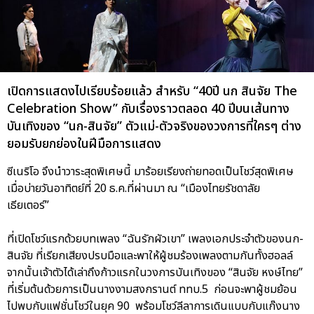
เปิดการแสดงไปเรียบร้อยแล้ว สำหรับ “40ปี นก สินจัย The
Celebration Show” กับเรื่องราวตลอด 40 ปีบนเส้นทาง
บันเทิงของ “นก-สินจัย” ตัวแม่-ตัวจริงของวงการที่ใครๆ ต่าง
ยอมรับยกย่องในฝีมือการแสดง
ซีเนริโอ จึงนำวาระสุดพิเศษนี้ มาร้อยเรียงถ่ายทอดเป็นโชว์สุดพิเศษ
เมื่อบ่ายวันอาทิตย์ที่ 20 ธ.ค.ที่ผ่านมา ณ “เมืองไทยรัชดาลัย
เธียเตอร์”
ที่เปิดโชว์แรกด้วยบทเพลง “ฉันรักผัวเขา” เพลงเอกประจำตัวของนก-
สินจัย ที่เรียกเสียงปรบมือและพาให้ผู้ชมร้องเพลงตามกันทั้งฮอลล์
จากนั้นเจ้าตัวได้เล่าถึงก้าวแรกในวงการบันเทิงของ “สินจัย หงษ์ไทย”
ที่เริ่มต้นด้วยการเป็นนางงามสงกรานต์ ททบ.5 ก่อนจะพาผู้ชมย้อน
ไปพบกับแฟชั่นโชว์ในยุค 90 พร้อมโชว์ลีลาการเดินแบบกับแก๊งนาง