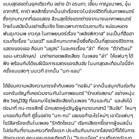
แบบสุดฮอตในยุคเดียวกัน อย่าง ม้า อรนภา, เจี๊ยบ กาญจนาพร, อุ๋ม
อาภาศิริ, คาร่า พลสิทธิ์จากนั้นเล่าเรื่องราวในช่วงชีวิตที่เล่นภาพยนตร์
ซึ่งทุกบทบาทที่เธอแสดง ล้วนสุดโต่งแตกต่างจากนางเอกภาพยนตร์
ไทยในสมัยนั้นอย่างสิ้นเชิง โดยเฉพาะการร่วมงานกับ หม่อมหลวง
พันธุเทวนพ เทวกุล ในภาพยนตร์เรื่อง “เพลิงพิศวาส” จนเป็นที่ฮือฮา
รวมทั้งเรื่อง “นวลฉวี” และอีกบทบาทหนึ่งซึ่งถือเป็นที่สุดของชีวิตการ
แสดงของเธอ คือบท “มธุสร” ในละครเรื่อง “ล่า” ที่ควง “ดีว่าตัวแม่”
แอม-เสาวลักษณ์ มาถ่ายทอดพลังเสียง ในเพลง “ล่า” ให้แฟนๆ ได้
ฟัง พร้อมกับได้ชมฝีมือการแสดงของสินจัย ในบทสุดสะเทือนใจนี้อีก
ครั้งแบบสดๆ บนเวที จากนั้น “นก-แอม”
ได้ย้อมความหลังความทรงจำกับเพลง “ทอฝัน” จากนั้นสนุกกันต่อกับ
แขกรับเชิญที่เคยร่วมงานกันในภาพยนตร์ “รักแห่งสยาม” อย่างหนุ่ม
พิช วิชญ์วิสิฐ ที่ออกมาโชว์พลังเสียงในเพลง “กันและกัน” และส่งไม้
ต่อมาที่ กบ-ทรงสิทธิ์ นักแสดงคู่ขวัญผู้ผูกขาดบทสามี “สินจัย” ไหนๆ
มาเจอกันทั้งที คู่จิ้นอย่าง “นก-กบ” เลยขอทำอะไรใหม่ๆ เอาใจแฟนๆ
โชว์ลีลาร้องเต้นในเพลง “รักติดไซเรน” เรียกเสียงกรี๊ดจากผู้ชมสนั่น
ไปต่อกันที่งานละครเวทีครั้งแรก ประเดิมกับบทบาทโสเภณีที่ได้รับการ
ชักชวนจาก คุณบอย-ถกลเกียรติ ใน “วิมานเมือง” รวมถึงการรับบท