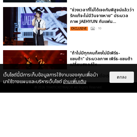
“ช่วงเวลาที่ไม่ได้เจอกันพิสูจน์แล้วว่า
รักแท้จะไม่มีวันจางหาย” ประมวล
ภาพ JAEHYUN กับแฟน...
EXCLUSIVE
: 10
"ถ้าไม่มีทุกคนก็คงไม่มีเพิร์ธ-
แซนต้า" ประมวลภาพ เพิร์ธ-แซนต้า
เปลี่ยนฮอลล์ให...
EXCLUSIVE
: 34
เว็บไซต์นี้มีการเก็บข้อมูลการใช้งานของคุณเพื่อนำ
เกี่ยวกับเรา
ติดต่อลงโฆษณา
ติดต่อเรา
ตกลง
มาใช้วางแผนและบริหารเว็บไซต์
อ่านเพิ่มเติม
© 2026
THAITICKETMAJOR
All Rights Reserved.
ประมวลภาพ “จอส-กวิน” จัดปาร์ตี้
ริมหาดสุดฮอต ในคอนเสิร์ตครั้งยิ่ง
ใหญ่ “JOSS GAWIN HEAT ...
EXCLUSIVE
: 34