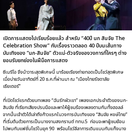
เปิดการแสดงไปเรียบร้อยแล้ว สำหรับ “40ปี นก สินจัย The
Celebration Show” กับเรื่องราวตลอด 40 ปีบนเส้นทาง
บันเทิงของ “นก-สินจัย” ตัวแม่-ตัวจริงของวงการที่ใครๆ ต่าง
ยอมรับยกย่องในฝีมือการแสดง
ซีเนริโอ จึงนำวาระสุดพิเศษนี้ มาร้อยเรียงถ่ายทอดเป็นโชว์สุดพิเศษ
เมื่อบ่ายวันอาทิตย์ที่ 20 ธ.ค.ที่ผ่านมา ณ “เมืองไทยรัชดาลัย
เธียเตอร์”
ที่เปิดโชว์แรกด้วยบทเพลง “ฉันรักผัวเขา” เพลงเอกประจำตัวของนก-
สินจัย ที่เรียกเสียงปรบมือและพาให้ผู้ชมร้องเพลงตามกันทั้งฮอลล์
จากนั้นเจ้าตัวได้เล่าถึงก้าวแรกในวงการบันเทิงของ “สินจัย หงษ์ไทย”
ที่เริ่มต้นด้วยการเป็นนางงามสงกรานต์ ททบ.5 ก่อนจะพาผู้ชมย้อน
ไปพบกับแฟชั่นโชว์ในยุค 90 พร้อมโชว์ลีลาการเดินแบบกับแก๊งนาง