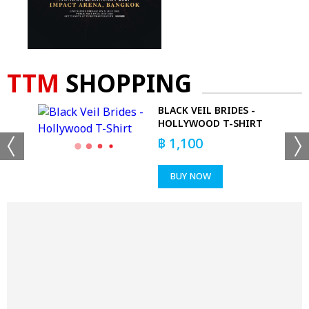
TTM
SHOPPING
-
BLACK VEIL BRIDES -
RT
HOLLYWOOD T-SHIRT
฿
1,100
BUY NOW