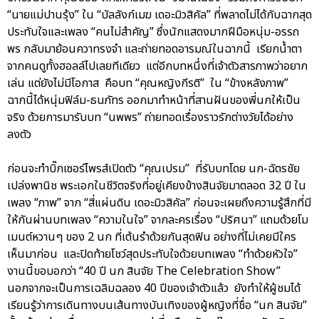
“นายแม่ปานรุ้ง” ใน “บัลลังก์เมฆ เดอะมิวสิคัล” ที่พลาดไม่ได้กับฉากสุด
ประทับใจและเพลง “คนไม่สำคัญ” ซึ่งนักแสดงมากฝีมือหนุ่ม-อรรถ
พร กลับมาย้อนควาทรงจำ และถ่ายทอดอารมณ์ในฉากนี้ เรียกน้ำตา
จากคนดูทั้งฮอลล์ไปเลยทีเดียว แต่อีกบทหนึ่งที่เจ้าตัวสารภาพว่าอยาก
เล่น แต่ยังไม่มีโอกาส คือบท “คุณหญิงกีรติ” ใน “ข้างหลังภาพ”
ฉากนี้ได้หนุ่มฟิล์ม-ธนภัทร ออกมาทำหน้าที่สานฝันของพี่นกให้เป็น
จริง ด้วยการมารับบท “นพพร” ถ่ายทอดเรื่องราวรักต่างวัยได้อย่าง
ลงตัว
ก่อนจะทำบิ๊กเซอร์ไพรส์เปิดตัว “คุณเปรม” ที่รับบทโดย นก-ฉัตรชัย
เปล่งพานิช พระเอกในชีวิตจริงที่อยู่เคียงข้างสินจัยมาตลอด 32 ปี ใน
เพลง “ภาพ” จาก “สี่แผ่นดิน เดอะมิวสิคัล” ก่อนจะเผยถึงความรู้สึกที่มี
ให้กันผ่านบทเพลง “ความในใจ” จากละครเรื่อง “ปริศนา” แถมด้วยโม
เมนต์หวานๆ ของ 2 นก ที่เต้นรำด้วยกันสุดฟิน อย่างที่ไม่เคยมีใคร
เห็นมาก่อน และปิดท้ายโชว์สุดประทับใจด้วยบทเพลง “ทำด้วยหัวใจ”
งานนี้ขอบอกว่า “40 ปี นก สินจัย The Celebration Show”
นอกจากจะเป็นการเฉลิมฉลอง 40 ปีของเจ้าตัวแล้ว ยังทำให้ผู้ชมได้
เรียนรู้ว่าการเดินทางบนเส้นทางบันเทิงของผู้หญิงที่ชื่อ “นก สินจัย”