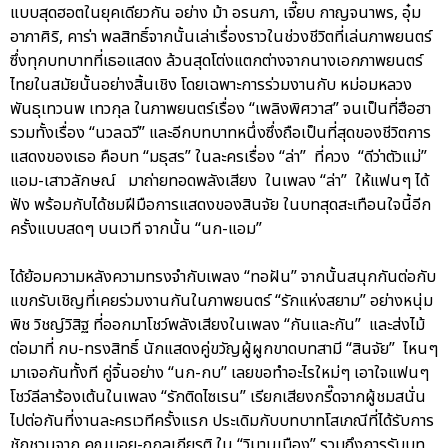
แบบสุดฮอตในยุคเดียวกัน อย่าง ม้า อรนภา, เจี๊ยบ กาญจนาพร, อุ๋ม
อาภาศิริ, คาร่า พลสิทธิ์จากนั้นเล่าเรื่องราวในช่วงชีวิตที่เล่นภาพยนตร์
ซึ่งทุกบทบาทที่เธอแสดง ล้วนสุดโต่งแตกต่างจากนางเอกภาพยนตร์
ไทยในสมัยนั้นอย่างสิ้นเชิง โดยเฉพาะการร่วมงานกับ หม่อมหลวง
พันธุเทวนพ เทวกุล ในภาพยนตร์เรื่อง “เพลิงพิศวาส” จนเป็นที่ฮือฮา
รวมทั้งเรื่อง “นวลฉวี” และอีกบทบาทหนึ่งซึ่งถือเป็นที่สุดของชีวิตการ
แสดงของเธอ คือบท “มธุสร” ในละครเรื่อง “ล่า” ที่ควง “ดีว่าตัวแม่”
แอม-เสาวลักษณ์ มาถ่ายทอดพลังเสียง ในเพลง “ล่า” ให้แฟนๆ ได้
ฟัง พร้อมกับได้ชมฝีมือการแสดงของสินจัย ในบทสุดสะเทือนใจนี้อีก
ครั้งแบบสดๆ บนเวที จากนั้น “นก-แอม”
ได้ย้อมความหลังความทรงจำกับเพลง “ทอฝัน” จากนั้นสนุกกันต่อกับ
แขกรับเชิญที่เคยร่วมงานกันในภาพยนตร์ “รักแห่งสยาม” อย่างหนุ่ม
พิช วิชญ์วิสิฐ ที่ออกมาโชว์พลังเสียงในเพลง “กันและกัน” และส่งไม้
ต่อมาที่ กบ-ทรงสิทธิ์ นักแสดงคู่ขวัญผู้ผูกขาดบทสามี “สินจัย” ไหนๆ
มาเจอกันทั้งที คู่จิ้นอย่าง “นก-กบ” เลยขอทำอะไรใหม่ๆ เอาใจแฟนๆ
โชว์ลีลาร้องเต้นในเพลง “รักติดไซเรน” เรียกเสียงกรี๊ดจากผู้ชมสนั่น
ไปต่อกันที่งานละครเวทีครั้งแรก ประเดิมกับบทบาทโสเภณีที่ได้รับการ
ชักชวนจาก คุณบอย-ถกลเกียรติ ใน “วิมานเมือง” รวมถึงการรับบท