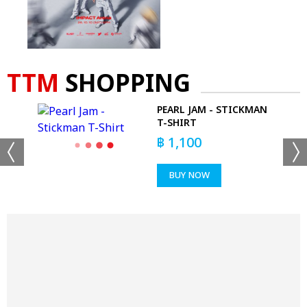
TTM
SHOPPING
PEARL JAM - STICKMAN
T-SHIRT
 CAP
฿
1,100
BUY NOW