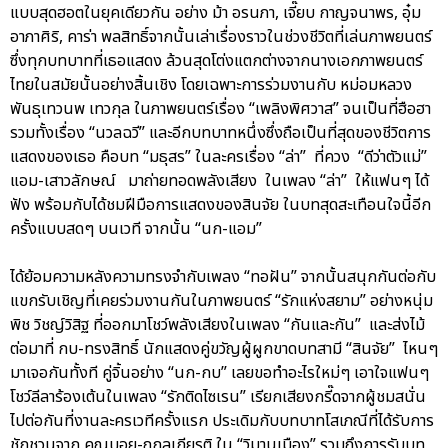
แบบสุดฮอตในยุคเดียวกัน อย่าง ม้า อรนภา, เจี๊ยบ กาญจนาพร, อุ๋ม
อาภาศิริ, คาร่า พลสิทธิ์จากนั้นเล่าเรื่องราวในช่วงชีวิตที่เล่นภาพยนตร์
ซึ่งทุกบทบาทที่เธอแสดง ล้วนสุดโต่งแตกต่างจากนางเอกภาพยนตร์
ไทยในสมัยนั้นอย่างสิ้นเชิง โดยเฉพาะการร่วมงานกับ หม่อมหลวง
พันธุเทวนพ เทวกุล ในภาพยนตร์เรื่อง “เพลิงพิศวาส” จนเป็นที่ฮือฮา
รวมทั้งเรื่อง “นวลฉวี” และอีกบทบาทหนึ่งซึ่งถือเป็นที่สุดของชีวิตการ
แสดงของเธอ คือบท “มธุสร” ในละครเรื่อง “ล่า” ที่ควง “ดีว่าตัวแม่”
แอม-เสาวลักษณ์ มาถ่ายทอดพลังเสียง ในเพลง “ล่า” ให้แฟนๆ ได้
ฟัง พร้อมกับได้ชมฝีมือการแสดงของสินจัย ในบทสุดสะเทือนใจนี้อีก
ครั้งแบบสดๆ บนเวที จากนั้น “นก-แอม”
ได้ย้อมความหลังความทรงจำกับเพลง “ทอฝัน” จากนั้นสนุกกันต่อกับ
แขกรับเชิญที่เคยร่วมงานกันในภาพยนตร์ “รักแห่งสยาม” อย่างหนุ่ม
พิช วิชญ์วิสิฐ ที่ออกมาโชว์พลังเสียงในเพลง “กันและกัน” และส่งไม้
ต่อมาที่ กบ-ทรงสิทธิ์ นักแสดงคู่ขวัญผู้ผูกขาดบทสามี “สินจัย” ไหนๆ
มาเจอกันทั้งที คู่จิ้นอย่าง “นก-กบ” เลยขอทำอะไรใหม่ๆ เอาใจแฟนๆ
โชว์ลีลาร้องเต้นในเพลง “รักติดไซเรน” เรียกเสียงกรี๊ดจากผู้ชมสนั่น
ไปต่อกันที่งานละครเวทีครั้งแรก ประเดิมกับบทบาทโสเภณีที่ได้รับการ
ชักชวนจาก คุณบอย-ถกลเกียรติ ใน “วิมานเมือง” รวมถึงการรับบท