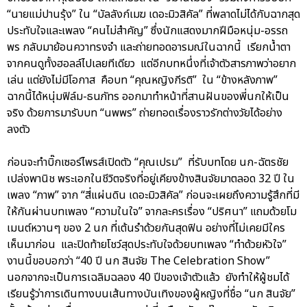
“นายแม่ปานรุ้ง” ใน “บัลลังก์เมฆ เดอะมิวสิคัล” ที่พลาดไม่ได้กับฉากสุด
ประทับใจและเพลง “คนไม่สำคัญ” ซึ่งนักแสดงมากฝีมือหนุ่ม-อรรถ
พร กลับมาย้อนควาทรงจำ และถ่ายทอดอารมณ์ในฉากนี้ เรียกน้ำตา
จากคนดูทั้งฮอลล์ไปเลยทีเดียว แต่อีกบทหนึ่งที่เจ้าตัวสารภาพว่าอยาก
เล่น แต่ยังไม่มีโอกาส คือบท “คุณหญิงกีรติ” ใน “ข้างหลังภาพ”
ฉากนี้ได้หนุ่มฟิล์ม-ธนภัทร ออกมาทำหน้าที่สานฝันของพี่นกให้เป็น
จริง ด้วยการมารับบท “นพพร” ถ่ายทอดเรื่องราวรักต่างวัยได้อย่าง
ลงตัว
ก่อนจะทำบิ๊กเซอร์ไพรส์เปิดตัว “คุณเปรม” ที่รับบทโดย นก-ฉัตรชัย
เปล่งพานิช พระเอกในชีวิตจริงที่อยู่เคียงข้างสินจัยมาตลอด 32 ปี ใน
เพลง “ภาพ” จาก “สี่แผ่นดิน เดอะมิวสิคัล” ก่อนจะเผยถึงความรู้สึกที่มี
ให้กันผ่านบทเพลง “ความในใจ” จากละครเรื่อง “ปริศนา” แถมด้วยโม
เมนต์หวานๆ ของ 2 นก ที่เต้นรำด้วยกันสุดฟิน อย่างที่ไม่เคยมีใคร
เห็นมาก่อน และปิดท้ายโชว์สุดประทับใจด้วยบทเพลง “ทำด้วยหัวใจ”
งานนี้ขอบอกว่า “40 ปี นก สินจัย The Celebration Show”
นอกจากจะเป็นการเฉลิมฉลอง 40 ปีของเจ้าตัวแล้ว ยังทำให้ผู้ชมได้
เรียนรู้ว่าการเดินทางบนเส้นทางบันเทิงของผู้หญิงที่ชื่อ “นก สินจัย”