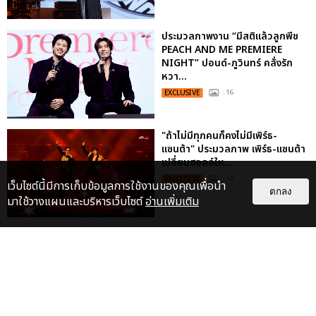
ประมวลภาพงาน “มีสติแล้วลูกพีช
PEACH AND ME PREMIERE
NIGHT” ปอนด์-ภูวินทร์ คลั่งรัก
หวา...
EXCLUSIVE
: 16
"ถ้าไม่มีทุกคนก็คงไม่มีเพิร์ธ-
แซนต้า" ประมวลภาพ เพิร์ธ-แซนต้า
เปลี่ยนฮอลล์ให...
EXCLUSIVE
: 34
เว็บไซต์นี้มีการเก็บข้อมูลการใช้งานของคุณเพื่อนำ
ตกลง
มาใช้วางแผนและบริหารเว็บไซต์
อ่านเพิ่มเติม
ไม่ว่าจะวันนี้หรือวันไหน ก็จะยังภูมิใจ
ในตัว "แจบอม" เหมือนเดิม!
ประมวลภาพ JA...
EXCLUSIVE
: 28