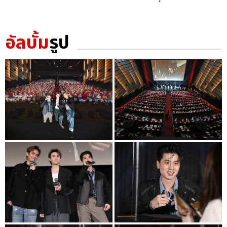
อัลบั้ม
รูป