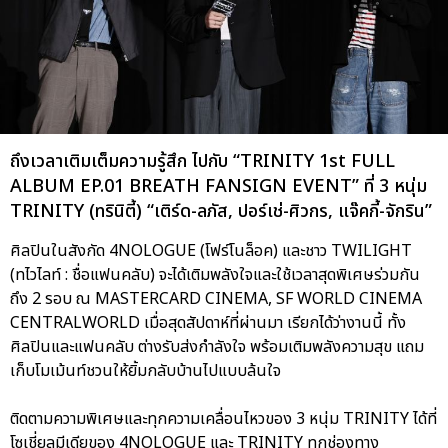
ถึงเวลาเติมเต็มความรู้สึก ไปกับ “TRINITY 1st FULL
ALBUM EP.01 BREATH FANSIGN EVENT” ที่ 3 หนุ่ม
TRINITY (ทรินิตี้) “เติร์ด-ลภัส, ปอร์เช่-ศิวกร, แจ๊คกี้-จักริน”
ศิลปินในสังกัด 4NOLOGUE (โฟร์โนล็อค) และชาว TWILIGHT
(ทไวไลท์ : ชื่อแฟนคลับ) จะได้เติมพลังใจและใช้เวลาสุดพิเศษร่วมกัน
ถึง 2 รอบ ณ MASTERCARD CINEMA, SF WORLD CINEMA
CENTRALWORLD เมื่อสุดสัปดาห์ที่ผ่านมา เรียกได้ว่างานนี้ ทั้ง
ศิลปินและแฟนคลับ ต่างรับส่งกำลังใจ พร้อมเติมพลังความสุข แถม
เก็บโมเม้นท์ชวนให้ยิ้มกลับบ้านไปแบบล้นใจ
ติดตามความพิเศษและทุกความเคลื่อนไหวของ 3 หนุ่ม TRINITY ได้ที่
โซเชี่ยลมีเดียของ 4NOLOGUE และ TRINITY ทุกช่องทาง