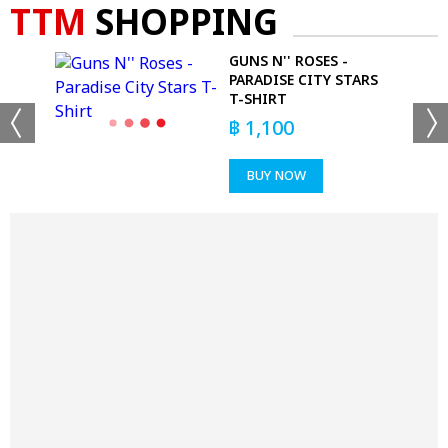
TTM
SHOPPING
-
GUNS N'' ROSES -
PARADISE CITY STARS
T-SHIRT
฿
1,100
BUY NOW