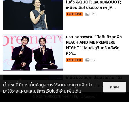
ในตัว &QUOT;แจบอม&QUOT;
เหมือนเดิม! ประมวลภาพ JA...
EXCLUSIVE
: 28
ประมวลภาพงาน “มีสติแล้วลูกพีช
PEACH AND ME PREMIERE
NIGHT” ปอนด์-ภูวินทร์ คลั่งรัก
หวา...
EXCLUSIVE
: 16
เคมีดี มวลสนุก! ประมวลภาพ “ดิว-
ธี” เปิดตัวซีรีส์ “MR.KILL มังงะสั่ง
เว็บไซต์นี้มีการเก็บข้อมูลการใช้งานของคุณเพื่อนำ
เกี่ยวกับเรา
ติดต่อลงโฆษณา
ติดต่อเรา
ตกลง
ตาย” ในงาน “MR.KILL...
มาใช้วางแผนและบริหารเว็บไซต์
อ่านเพิ่มเติม
EXCLUSIVE
: 14
© 2026
THAITICKETMAJOR
All Rights Reserved.
ประมวลภาพค่ำคืนแห่งความทรงจำ
ของ ITZY และมิดจีไทย ในวันที่
หัวใจส่องสว่างไปพร้อมกัน