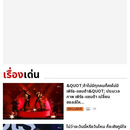
เรื่อง
เด่น
&QUOT;ถ้าไม่มีทุกคนก็คงไม่มี
เพิร์ธ-แซนต้า&QUOT; ประมวล
ภาพ เพิร์ธ-แซนต้า เปลี่ยน
ฮอลล์ให...
EXCLUSIVE
: 34
ไม่ว่าจะวันนี้หรือวันไหน ก็จะยังภูมิใจ