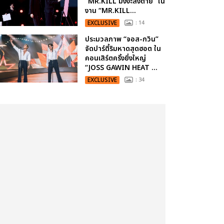
“MR.KILL มังงะสั่งตาย” ใน
งาน “MR.KILL...
EXCLUSIVE
: 14
ประมวลภาพ “จอส-กวิน”
จัดปาร์ตี้ริมหาดสุดฮอต ใน
คอนเสิร์ตครั้งยิ่งใหญ่
“JOSS GAWIN HEAT ...
EXCLUSIVE
: 34