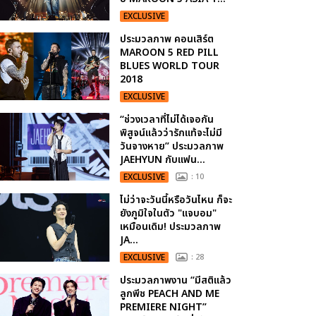
EXCLUSIVE
ประมวลภาพ คอนเสิร์ต
MAROON 5 RED PILL
BLUES WORLD TOUR
2018
EXCLUSIVE
“ช่วงเวลาที่ไม่ได้เจอกัน
พิสูจน์แล้วว่ารักแท้จะไม่มี
วันจางหาย” ประมวลภาพ
JAEHYUN กับแฟน...
EXCLUSIVE
: 10
ไม่ว่าจะวันนี้หรือวันไหน ก็จะ
ยังภูมิใจในตัว "แจบอม"
เหมือนเดิม! ประมวลภาพ
JA...
EXCLUSIVE
: 28
ประมวลภาพงาน “มีสติแล้ว
ลูกพีช PEACH AND ME
PREMIERE NIGHT”