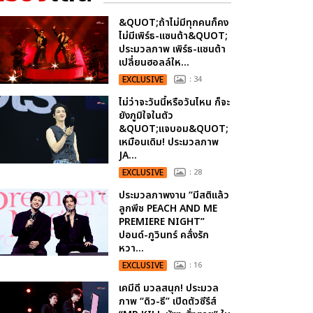
&QUOT;ถ้าไม่มีทุกคนก็คง
ไม่มีเพิร์ธ-แซนต้า&QUOT;
ประมวลภาพ เพิร์ธ-แซนต้า
เปลี่ยนฮอลล์ให...
EXCLUSIVE
: 34
ไม่ว่าจะวันนี้หรือวันไหน ก็จะ
ยังภูมิใจในตัว
&QUOT;แจบอม&QUOT;
เหมือนเดิม! ประมวลภาพ
JA...
EXCLUSIVE
: 28
ประมวลภาพงาน “มีสติแล้ว
ลูกพีช PEACH AND ME
PREMIERE NIGHT”
ปอนด์-ภูวินทร์ คลั่งรัก
หวา...
EXCLUSIVE
: 16
เคมีดี มวลสนุก! ประมวล
ภาพ “ดิว-ธี” เปิดตัวซีรีส์