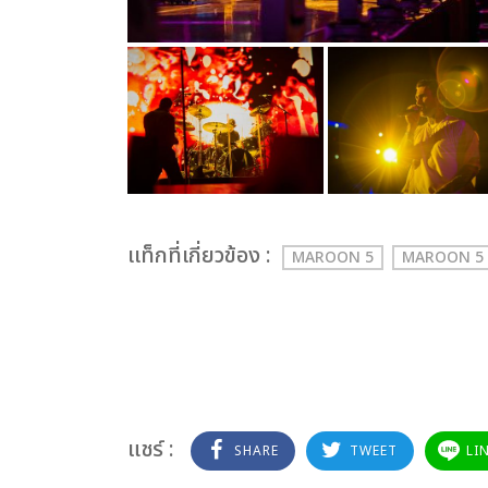
เเท็กที่เกี่ยวข้อง :
MAROON 5
MAROON 5 
แชร์ :
SHARE
TWEET
LI