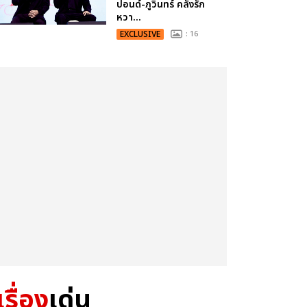
ปอนด์-ภูวินทร์ คลั่งรัก
หวา...
EXCLUSIVE
: 16
เรื่อง
เด่น