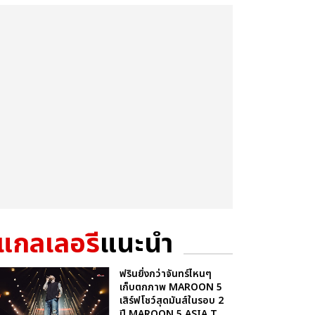
แกลเลอรี
แนะนำ
ฟรินยิ่งกว่าจันทร์ไหนๆ
เก็บตกภาพ MAROON 5
เสิร์ฟโชว์สุดมันส์ในรอบ 2
ปี MAROON 5 ASIA T...