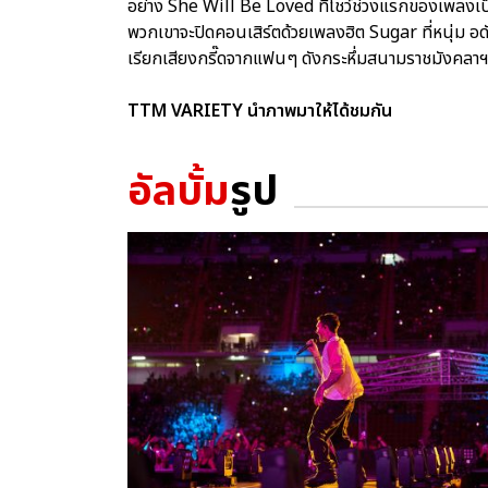
อย่าง She Will Be Loved ที่โชว์ช่วงแรกของเพลงเป็น
พวกเขาจะปิดคอนเสิร์ตด้วยเพลงฮิต Sugar ที่หนุ่ม อดัม
เรียกเสียงกรี๊ดจากแฟนๆ ดังกระหึ่มสนามราชมังคลาฯ 
TTM VARIETY นำภาพมาให้ได้ชมกัน
อัลบั้ม
รูป