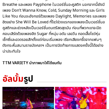
Breathe และเพลง Payphone ในเวอร์ชั่นอะคูสติก นอกจากนี้ยังมี
เพลง Don’t Wanna Know, Cold, Sunday Morning และ Girls
Like You ก่อนจะอังกอร์ด้วยเพลง Daylight, Memories และเพลง
ฮิตอย่าง She Will Be Loved ที่โชว์ช่วงแรกของเพลงเป็นเวอร์ชั่นอ
คูสติกและช่วงหลังเป็นเวอร์ชั่นดนตรีสดสุดมัน ก่อนที่พวกเขาจะปิด
คอนเสิร์ตด้วยเพลงฮิต Sugar ที่หนุ่ม อดัม เลอวีน ถอดเสื้อโชว์หุ่น
เซ็กซี่และอวดรอยสักตั้งแต่ก่อนเริ่มเพลง เรียกเสียงกรี๊ดจากแฟนๆ
ดังกระหึ่มสนามราชมังคลาฯ เป็นการปิดท้ายการแสดงครั้งนี้ได้อย่าง
น่าประทับใจ
TTM VARIETY นำภาพมาให้ได้ชมกัน
อัลบั้ม
รูป