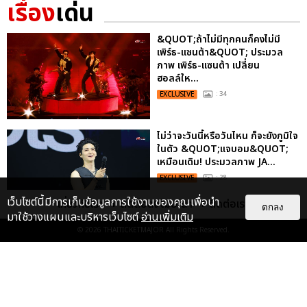
เรื่อง
เด่น
&QUOT;ถ้าไม่มีทุกคนก็คงไม่มี
เพิร์ธ-แซนต้า&QUOT; ประมวล
ภาพ เพิร์ธ-แซนต้า เปลี่ยน
ฮอลล์ให...
EXCLUSIVE
: 34
ไม่ว่าจะวันนี้หรือวันไหน ก็จะยังภูมิใจ
ในตัว &QUOT;แจบอม&QUOT;
เหมือนเดิม! ประมวลภาพ JA...
EXCLUSIVE
: 28
เว็บไซต์นี้มีการเก็บข้อมูลการใช้งานของคุณเพื่อนำ
เกี่ยวกับเรา
ติดต่อลงโฆษณา
ติดต่อเรา
ตกลง
มาใช้วางแผนและบริหารเว็บไซต์
อ่านเพิ่มเติม
© 2026
THAITICKETMAJOR
All Rights Reserved.
ประมวลภาพงาน “มีสติแล้วลูกพีช
PEACH AND ME PREMIERE
NIGHT” ปอนด์-ภูวินทร์ คลั่งรัก
หวา...
EXCLUSIVE
: 16