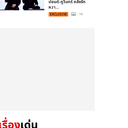
ปอนด์-ภูวินทร์ คลั่งรัก
หวา...
EXCLUSIVE
: 16
เรื่อง
เด่น