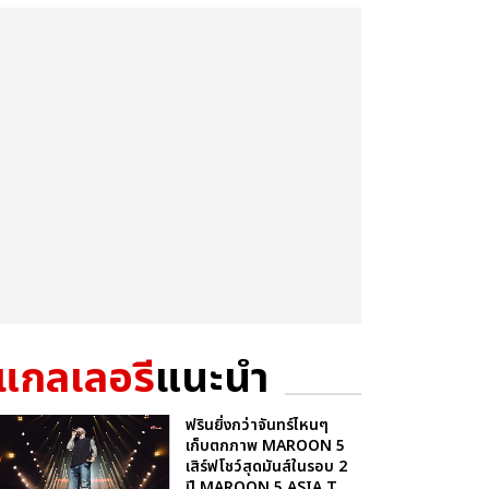
แกลเลอรี
แนะนำ
ฟรินยิ่งกว่าจันทร์ไหนๆ
เก็บตกภาพ MAROON 5
เสิร์ฟโชว์สุดมันส์ในรอบ 2
ปี MAROON 5 ASIA T...