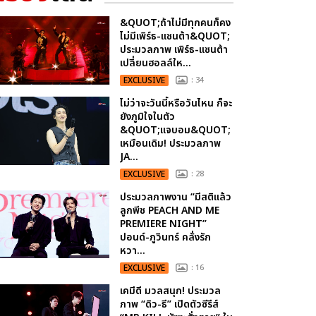
&QUOT;ถ้าไม่มีทุกคนก็คง
ไม่มีเพิร์ธ-แซนต้า&QUOT;
ประมวลภาพ เพิร์ธ-แซนต้า
เปลี่ยนฮอลล์ให...
EXCLUSIVE
: 34
ไม่ว่าจะวันนี้หรือวันไหน ก็จะ
ยังภูมิใจในตัว
&QUOT;แจบอม&QUOT;
เหมือนเดิม! ประมวลภาพ
JA...
EXCLUSIVE
: 28
ประมวลภาพงาน “มีสติแล้ว
ลูกพีช PEACH AND ME
PREMIERE NIGHT”
ปอนด์-ภูวินทร์ คลั่งรัก
หวา...
EXCLUSIVE
: 16
เคมีดี มวลสนุก! ประมวล
ภาพ “ดิว-ธี” เปิดตัวซีรีส์