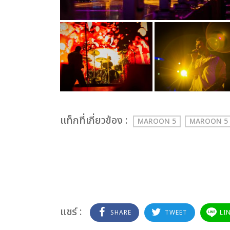
เเท็กที่เกี่ยวข้อง :
MAROON 5
MAROON 5 
แชร์ :
SHARE
TWEET
LI