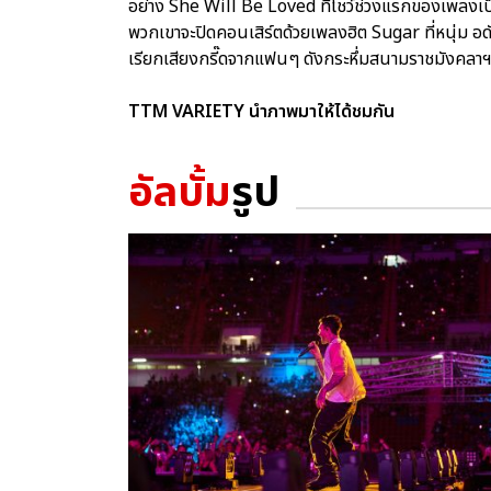
อย่าง She Will Be Loved ที่โชว์ช่วงแรกของเพลงเป็น
พวกเขาจะปิดคอนเสิร์ตด้วยเพลงฮิต Sugar ที่หนุ่ม อดัม
เรียกเสียงกรี๊ดจากแฟนๆ ดังกระหึ่มสนามราชมังคลาฯ 
TTM VARIETY นำภาพมาให้ได้ชมกัน
อัลบั้ม
รูป