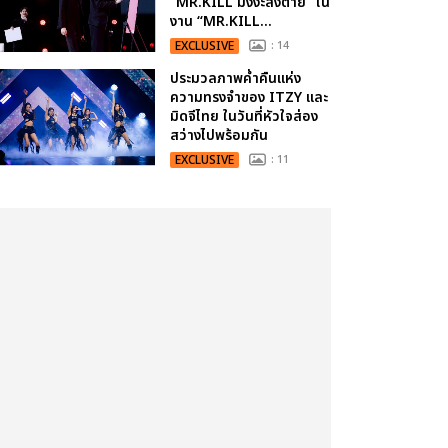
“MR.KILL มังงะสั่งตาย” ใน
งาน “MR.KILL...
EXCLUSIVE
: 14
ประมวลภาพค่ำคืนแห่ง
ความทรงจำของ ITZY และ
มิดจีไทย ในวันที่หัวใจส่อง
สว่างไปพร้อมกัน
EXCLUSIVE
: 11