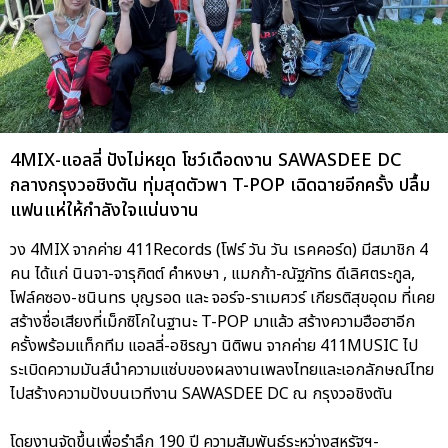
4MIX-แอลลี่ ปังไม่หยุด โชว์เดือดงาน SAWASDEE DC
กลางกรุงวอชิงตัน ทุ่มสุดตัวพา T-POP เฉิดฉายอีกครั้ง ปลื้ม
แฟนแห่ให้กำลังใจแน่นงาน
วง 4MIX จากค่าย 411Records (โฟร์ วัน วัน เรคคอร์ด) มีสมาชิก 4
คน ได้แก่ นินจา-จารุกิตต์ คำหงษา , แมกก้า-ณัฐภัทร ดีเลิศตระกูล,
โฟล์คซอง-ชนินทร บุญรอด และ จอร์จ-ราเมศวร์ เกียรติสุขอุดม ที่เคย
สร้างชื่อเสียงที่เม็กซิโกในฐานะ T-POP มาแล้ว สร้างความฮือฮาอีก
ครั้งพร้อมแท็กทีม แอลลี่-อชิรญา นิติพน จากค่าย 411MUSIC ไป
ระเบิดความมันส์นำความแซ่บของผลงานเพลงไทยและเอกลักษณ์ไทย
ไปสร้างความปังบนเวทีงาน SAWASDEE DC ณ กรุงวอชิงตัน
โดยงานจัดขึ้นเพื่อรำลึก 190 ปี ความสัมพันธ์ระหว่างสหรัฐฯ-