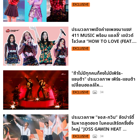
EXCLUSIVE
ประมวลภาพเปิดค่ายเพลงมาแรง!
411 MUSIC พร้อม แอลลี่’ เดบิวต์
โชว์เคส “HOW TO LOVE (FEAT....
EXCLUSIVE
"ถ้าไม่มีทุกคนก็คงไม่มีเพิร์ธ-
แซนต้า" ประมวลภาพ เพิร์ธ-แซนต้า
เปลี่ยนฮอลล์ให...
EXCLUSIVE
: 34
ประมวลภาพ “จอส-กวิน” จัดปาร์ตี้
ริมหาดสุดฮอต ในคอนเสิร์ตครั้งยิ่ง
ใหญ่ “JOSS GAWIN HEAT ...
EXCLUSIVE
: 34