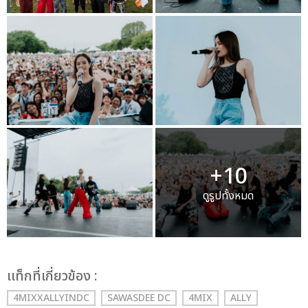
+10
ดูรูปทั้งหมด
เเท็กที่เกี่ยวข้อง :
4MIXXALLYINDC
SAWASDEE DC
4MIX
ALLY