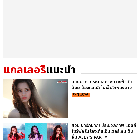
แกลเลอรี
แนะนำ
สวยมาก! ประมวลภาพ นางฟ้าตัว
น้อย น้องแอลลี่ ในเอ็มวีเพลงดาว
EXCLUSIVE
สวย น่ารักมาก! ประมวลภาพ แอลลี่
โชว์ฟอร์มร้องเต้นเอ็นเตอร์เทนเต็ม
อิ่ม ALLY'S PARTY