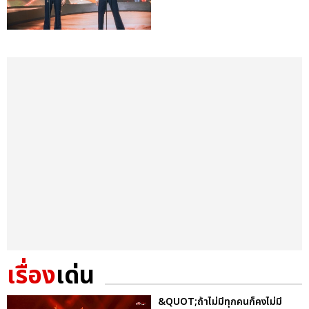
เรื่อง
เด่น
&QUOT;ถ้าไม่มีทุกคนก็คงไม่มี