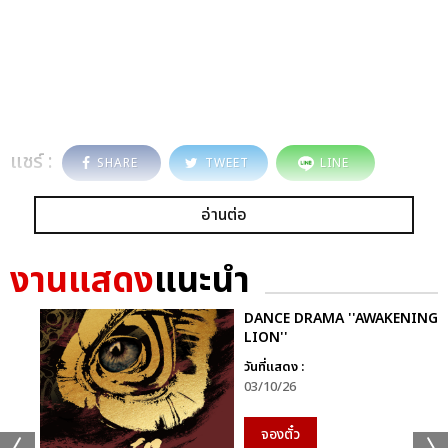
แชร์ :
SHARE
TWEET
LINE
อ่านต่อ
งานแสดง
แนะนำ
DANCE DRAMA ''AWAKENING
LION''
วันที่แสดง :
03/10/26
จองตั๋ว