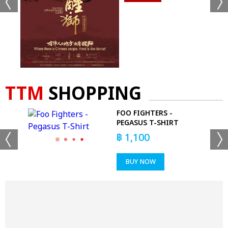
TTM
SHOPPING
 RED
FOO FIGHTERS -
PEGASUS T-SHIRT
฿
1,100
BUY NOW