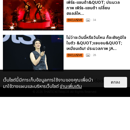
เพิร์ธ-แซนต้า&QUOT; ประมวล
ภาพ เพิร์ธ-แซนต้า เปลี่ยน
ฮอลล์ให...
EXCLUSIVE
: 34
ไม่ว่าจะวันนี้หรือวันไหน ก็จะยังภูมิใจ
ในตัว &QUOT;แจบอม&QUOT;
เหมือนเดิม! ประมวลภาพ JA...
EXCLUSIVE
: 28
ประมวลภาพงาน “มีสติแล้วลูกพีช
เว็บไซต์นี้มีการเก็บข้อมูลการใช้งานของคุณเพื่อนำ
เกี่ยวกับเรา
ติดต่อลงโฆษณา
ติดต่อเรา
ตกลง
PEACH AND ME PREMIERE
มาใช้วางแผนและบริหารเว็บไซต์
อ่านเพิ่มเติม
NIGHT” ปอนด์-ภูวินทร์ คลั่งรัก
© 2026
THAITICKETMAJOR
All Rights Reserved.
หวา...
EXCLUSIVE
: 16
เคมีดี มวลสนุก! ประมวลภาพ “ดิว-
ธี” เปิดตัวซีรีส์ “MR.KILL มังงะสั่ง