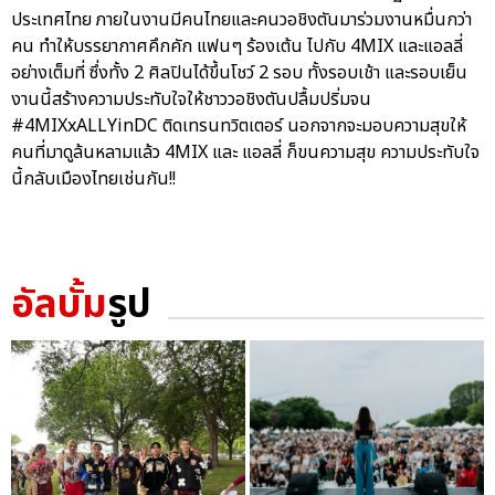
ประเทศไทย ภายในงานมีคนไทยและคนวอชิงตันมาร่วมงานหมื่นกว่า
คน ทำให้บรรยากาศคึกคัก แฟนๆ ร้องเต้น ไปกับ 4MIX และแอลลี่
อย่างเต็มที่ ซึ่งทั้ง 2 ศิลปินได้ขึ้นโชว์ 2 รอบ ทั้งรอบเช้า และรอบเย็น
งานนี้สร้างความประทับใจให้ชาววอชิงตันปลื้มปริ่มจน
#4MIXxALLYinDC ติดเทรนทวิตเตอร์ นอกจากจะมอบความสุขให้
คนที่มาดูล้นหลามแล้ว 4MIX และ แอลลี่ ก็ขนความสุข ความประทับใจ
นี้กลับเมืองไทยเช่นกัน!!
อัลบั้ม
รูป