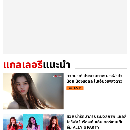
แกลเลอรี
แนะนำ
สวยมาก! ประมวลภาพ นางฟ้าตัว
น้อย น้องแอลลี่ ในเอ็มวีเพลงดาว
EXCLUSIVE
สวย น่ารักมาก! ประมวลภาพ แอลลี่
โชว์ฟอร์มร้องเต้นเอ็นเตอร์เทนเต็ม
อิ่ม ALLY'S PARTY