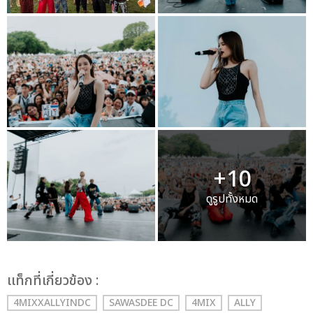
+10
ดูรูปทั้งหมด
เเท็กที่เกี่ยวข้อง :
4MIXXALLYINDC
SAWASDEE DC
4MIX
ALLY