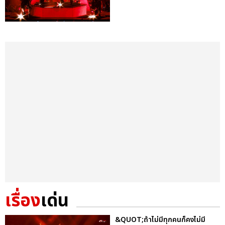
เรื่อง
เด่น
&QUOT;ถ้าไม่มีทุกคนก็คงไม่มี