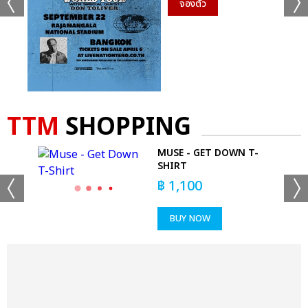
จองตั๋ว
TTM
SHOPPING
MUSE - GET DOWN T-
KS
SHIRT
฿
1,100
BUY NOW