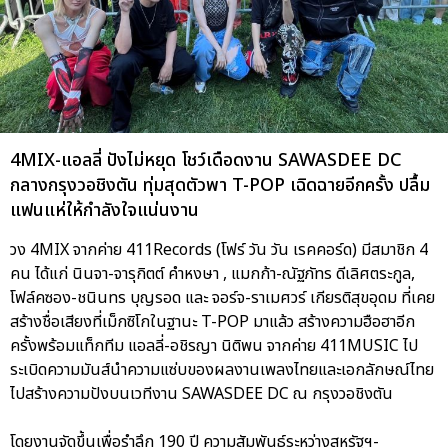
4MIX-แอลลี่ ปังไม่หยุด โชว์เดือดงาน SAWASDEE DC
กลางกรุงวอชิงตัน ทุ่มสุดตัวพา T-POP เฉิดฉายอีกครั้ง ปลื้ม
แฟนแห่ให้กำลังใจแน่นงาน
วง 4MIX จากค่าย 411Records (โฟร์ วัน วัน เรคคอร์ด) มีสมาชิก 4
คน ได้แก่ นินจา-จารุกิตต์ คำหงษา , แมกก้า-ณัฐภัทร ดีเลิศตระกูล,
โฟล์คซอง-ชนินทร บุญรอด และ จอร์จ-ราเมศวร์ เกียรติสุขอุดม ที่เคย
สร้างชื่อเสียงที่เม็กซิโกในฐานะ T-POP มาแล้ว สร้างความฮือฮาอีก
ครั้งพร้อมแท็กทีม แอลลี่-อชิรญา นิติพน จากค่าย 411MUSIC ไป
ระเบิดความมันส์นำความแซ่บของผลงานเพลงไทยและเอกลักษณ์ไทย
ไปสร้างความปังบนเวทีงาน SAWASDEE DC ณ กรุงวอชิงตัน
โดยงานจัดขึ้นเพื่อรำลึก 190 ปี ความสัมพันธ์ระหว่างสหรัฐฯ-