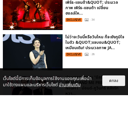
เพิร์ธ-แซนต้า&QUOT; ประมวล
ภาพ เพิร์ธ-แซนต้า เปลี่ยน
ฮอลล์ให...
EXCLUSIVE
: 34
ไม่ว่าจะวันนี้หรือวันไหน ก็จะยังภูมิใจ
ในตัว &QUOT;แจบอม&QUOT;
เหมือนเดิม! ประมวลภาพ JA...
EXCLUSIVE
: 28
ประมวลภาพงาน “มีสติแล้วลูกพีช
เว็บไซต์นี้มีการเก็บข้อมูลการใช้งานของคุณเพื่อนำ
ตกลง
PEACH AND ME PREMIERE
มาใช้วางแผนและบริหารเว็บไซต์
อ่านเพิ่มเติม
NIGHT” ปอนด์-ภูวินทร์ คลั่งรัก
หวา...
EXCLUSIVE
: 16
เคมีดี มวลสนุก! ประมวลภาพ “ดิว-
ธี” เปิดตัวซีรีส์ “MR.KILL มังงะสั่ง