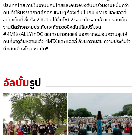
ประเทศไทย ภายในงานมีคนไทยและคนวอชิงตันมาร่วมงานหมื่นกว่า
คน ทำให้บรรยากาศคึกคัก แฟนๆ ร้องเต้น ไปกับ 4MIX และแอลลี่
อย่างเต็มที่ ซึ่งทั้ง 2 ศิลปินได้ขึ้นโชว์ 2 รอบ ทั้งรอบเช้า และรอบเย็น
งานนี้สร้างความประทับใจให้ชาววอชิงตันปลื้มปริ่มจน
#4MIXxALLYinDC ติดเทรนทวิตเตอร์ นอกจากจะมอบความสุขให้
คนที่มาดูล้นหลามแล้ว 4MIX และ แอลลี่ ก็ขนความสุข ความประทับใจ
นี้กลับเมืองไทยเช่นกัน!!
อัลบั้ม
รูป