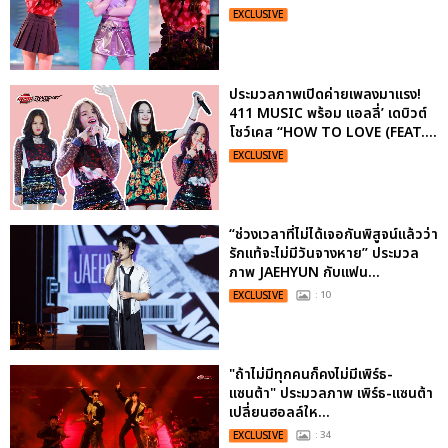
EXCLUSIVE
ประมวลภาพเปิดค่ายเพลงมาแรง!
411 MUSIC พร้อม แอลลี่’ เดบิวต์
โชว์เคส “HOW TO LOVE (FEAT....
EXCLUSIVE
“ช่วงเวลาที่ไม่ได้เจอกันพิสูจน์แล้วว่า
รักแท้จะไม่มีวันจางหาย” ประมวล
ภาพ JAEHYUN กับแฟน...
EXCLUSIVE
: 10
"ถ้าไม่มีทุกคนก็คงไม่มีเพิร์ธ-
แซนต้า" ประมวลภาพ เพิร์ธ-แซนต้า
เปลี่ยนฮอลล์ให...
EXCLUSIVE
: 34