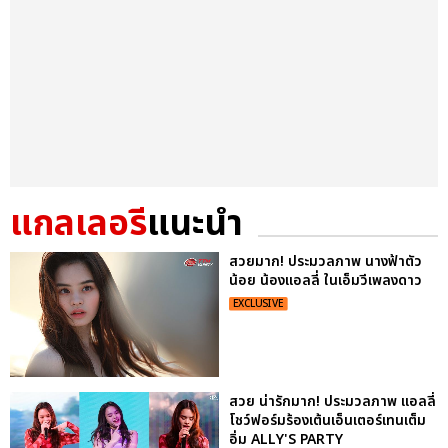
แกลเลอรี
แนะนำ
สวยมาก! ประมวลภาพ นางฟ้าตัว
น้อย น้องแอลลี่ ในเอ็มวีเพลงดาว
EXCLUSIVE
สวย น่ารักมาก! ประมวลภาพ แอลลี่
โชว์ฟอร์มร้องเต้นเอ็นเตอร์เทนเต็ม
อิ่ม ALLY'S PARTY