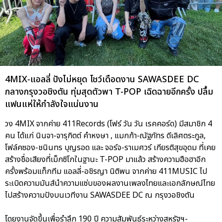
4MIX-แอลลี่ ปังไม่หยุด โชว์เดือดงาน SAWASDEE DC
กลางกรุงวอชิงตัน ทุ่มสุดตัวพา T-POP เฉิดฉายอีกครั้ง ปลื้ม
แฟนแห่ให้กำลังใจแน่นงาน
วง 4MIX จากค่าย 411Records (โฟร์ วัน วัน เรคคอร์ด) มีสมาชิก 4
คน ได้แก่ นินจา-จารุกิตต์ คำหงษา , แมกก้า-ณัฐภัทร ดีเลิศตระกูล,
โฟล์คซอง-ชนินทร บุญรอด และ จอร์จ-ราเมศวร์ เกียรติสุขอุดม ที่เคย
สร้างชื่อเสียงที่เม็กซิโกในฐานะ T-POP มาแล้ว สร้างความฮือฮาอีก
ครั้งพร้อมแท็กทีม แอลลี่-อชิรญา นิติพน จากค่าย 411MUSIC ไป
ระเบิดความมันส์นำความแซ่บของผลงานเพลงไทยและเอกลักษณ์ไทย
ไปสร้างความปังบนเวทีงาน SAWASDEE DC ณ กรุงวอชิงตัน
โดยงานจัดขึ้นเพื่อรำลึก 190 ปี ความสัมพันธ์ระหว่างสหรัฐฯ-