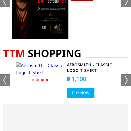
TTM
SHOPPING
-
AEROSMITH - CLASSIC
LOGO T-SHIRT
฿
1,100
BUY NOW