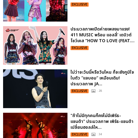
EXCLUSIVE
ประมวลภาพเปิดค่ายเพลงมาแรง!
411 MUSIC พร้อม แอลลี่’ เดบิวต์
โชว์เคส “HOW TO LOVE (FEAT....
EXCLUSIVE
ไม่ว่าจะวันนี้หรือวันไหน ก็จะยังภูมิใจ
ในตัว "แจบอม" เหมือนเดิม!
ประมวลภาพ JA...
EXCLUSIVE
: 28
"ถ้าไม่มีทุกคนก็คงไม่มีเพิร์ธ-
แซนต้า" ประมวลภาพ เพิร์ธ-แซนต้า
เปลี่ยนฮอลล์ให...
EXCLUSIVE
: 34