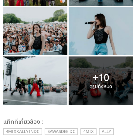
+10
ดูรูปทั้งหมด
เเท็กที่เกี่ยวข้อง :
4MIXXALLYINDC
SAWASDEE DC
4MIX
ALLY