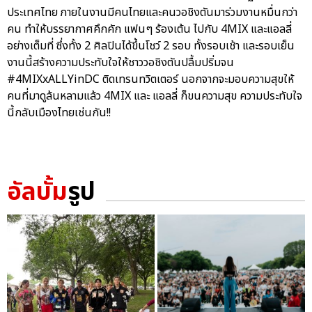
ประเทศไทย ภายในงานมีคนไทยและคนวอชิงตันมาร่วมงานหมื่นกว่า
คน ทำให้บรรยากาศคึกคัก แฟนๆ ร้องเต้น ไปกับ 4MIX และแอลลี่
อย่างเต็มที่ ซึ่งทั้ง 2 ศิลปินได้ขึ้นโชว์ 2 รอบ ทั้งรอบเช้า และรอบเย็น
งานนี้สร้างความประทับใจให้ชาววอชิงตันปลื้มปริ่มจน
#4MIXxALLYinDC ติดเทรนทวิตเตอร์ นอกจากจะมอบความสุขให้
คนที่มาดูล้นหลามแล้ว 4MIX และ แอลลี่ ก็ขนความสุข ความประทับใจ
นี้กลับเมืองไทยเช่นกัน!!
อัลบั้ม
รูป