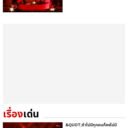
เรื่อง
เด่น
&QUOT;ถ้าไม่มีทุกคนก็คงไม่มี