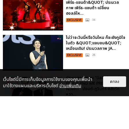
เพิร์ธ-แซนต้า&QUOT; ประมวล
ภาพ เพิร์ธ-แซนต้า เปลี่ยน
ฮอลล์ให...
EXCLUSIVE
: 34
ไม่ว่าจะวันนี้หรือวันไหน ก็จะยังภูมิใจ
ในตัว &QUOT;แจบอม&QUOT;
เหมือนเดิม! ประมวลภาพ JA...
EXCLUSIVE
: 28
ประมวลภาพงาน “มีสติแล้วลูกพีช
เว็บไซต์นี้มีการเก็บข้อมูลการใช้งานของคุณเพื่อนำ
ตกลง
PEACH AND ME PREMIERE
มาใช้วางแผนและบริหารเว็บไซต์
อ่านเพิ่มเติม
NIGHT” ปอนด์-ภูวินทร์ คลั่งรัก
หวา...
EXCLUSIVE
: 16
เคมีดี มวลสนุก! ประมวลภาพ “ดิว-
ธี” เปิดตัวซีรีส์ “MR.KILL มังงะสั่ง