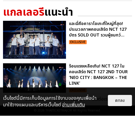
แกลเลอรี
แนะนำ
และนี่คือคาราโอเกะที่ใหญ่ที่สุด!
ประมวลภาพคอนเสิร์ต NCT 127
บัตร SOLD OUT รวมผู้ชมกว่...
EXCLUSIVE
ร้อนแรงเหลือเกิน! NCT 127 ใน
คอนเสิร์ต NCT 127 2ND TOUR
‘NEO CITY : BANGKOK – THE
LINK’
EXCLUSIVE
เว็บไซต์นี้มีการเก็บข้อมูลการใช้งานของคุณเพื่อนำ
เกี่ยวกับเรา
ติดต่อลงโฆษณา
ติดต่อเรา
ตกลง
มาใช้วางแผนและบริหารเว็บไซต์
อ่านเพิ่มเติม
"ถ้าไม่มีทุกคนก็คงไม่มีเพิร์ธ-
© 2026
THAITICKETMAJOR
All Rights Reserved.
แซนต้า" ประมวลภาพ เพิร์ธ-แซนต้า
เปลี่ยนฮอลล์ให...
EXCLUSIVE
: 34