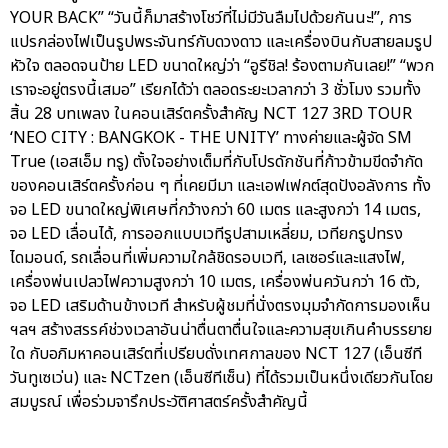
YOUR BACK” “วันนี้ก็มาสร้างโชว์ที่ไม่มีวันลืมไปด้วยกันนะ!”, การ
แปรกล่องไฟเป็นรูปพระจันทร์กับดวงดาว และเครื่องบินกับสายลมรูป
หัวใจ ตลอดจนป้าย LED ขนาดใหญ่ว่า “อูรีชิล! ร้องตามกันเลย!” “พวก
เราจะอยู่ตรงนี้เสมอ” เรียกได้ว่า ตลอดระยะเวลากว่า 3 ชั่วโมง รวมทั้ง
สิ้น 28 บทเพลง ในคอนเสิร์ตครั้งสำคัญ NCT 127 3RD TOUR
‘NEO CITY : BANGKOK - THE UNITY’ ทางค่ายและผู้จัด SM
True (เอสเอ็ม ทรู) ตั้งใจอย่างเต็มที่กับโปรดักชันที่ก้าวข้ามขีดจำกัด
ของคอนเสิร์ตครั้งก่อน ๆ ที่เคยมีมา และเอฟเฟกต์สุดปังอลังการ ทั้ง
จอ LED ขนาดใหญ่พิเศษที่กว้างกว่า 60 เมตร และสูงกว่า 14 เมตร,
จอ LED เลื่อนได้, การออกแบบเวทีรูปสามเหลี่ยม, เวทียกรูปทรง
ไดมอนด์, รถเลื่อนที่เพิ่มความใกล้ชิดรอบเวที, เลเซอร์และแสงไฟ,
เครื่องพ่นเปลวไฟความสูงกว่า 10 เมตร, เครื่องพ่นควันกว่า 16 ตัว,
จอ LED เสริมด้านข้างเวที สำหรับผู้ชมที่นั่งตรงมุมจำกัดการมองเห็น
ฯลฯ สร้างสรรค์ช่วงเวลาอันน่าตื่นตาตื่นใจและความสุขเกินคำบรรยาย
ใด กับอภิมหาคอนเสิร์ตที่เปรียบดั่งเทศกาลของ NCT 127 (เอ็นซีที
วันทูเซเว่น) และ NCTzen (เอ็นซีทีเซ็น) ที่ได้รวมเป็นหนึ่งเดียวกันโดย
สมบูรณ์ เพื่อร่วมจารึกประวัติศาสตร์ครั้งสำคัญนี้