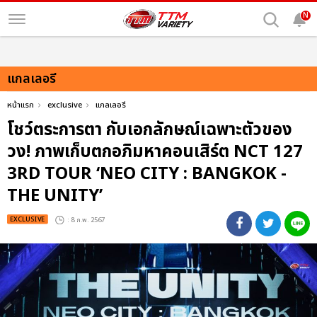
N
แกลเลอรี
หน้าแรก
exclusive
แกลเลอรี
โชว์ตระการตา กับเอกลักษณ์เฉพาะตัวของ
วง! ภาพเก็บตกอภิมหาคอนเสิร์ต NCT 127
3RD TOUR ‘NEO CITY : BANGKOK -
THE UNITY’
EXCLUSIVE
: 8 ก.พ. 2567