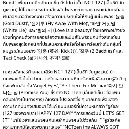
Bomb’ เพิ่มความคึกคักมากขึ้น ยิ่งไปกว่านั้น NCT 127 (เอ็นซีที วัน
ทูเซเว่น) ได้โชว์การประสานเสียงอันไพเราะ ถ่ายทอดอารมณ์อันเหมือน
ฝันออกมาอย่างงดงาม สร้างความประทับใจให้กับผู้ชมในเพลง ‘윤슬
(Gold Dust)’, ‘신기루 (Fly Away With Me)’, ‘하얀 거짓말
(White Lie)’ และ ‘별의 시 (Love is a beauty)’ โดยเฉพาะอย่างยิ่ง
ช่วงที่ทุกคนตั้งตารอคอยร้องตามและมันส์ไปพร้อมกันทั้งสเตเดียม
กับเพลงสุดไอคอนิกที่ประสบความสำเร็จทั่วโลก พร้อมท่าเต้นกลุ่มที่
สมบูรณ์แบบอย่าง ‘영웅 (英雄; Kick It)’, ‘질주 (2 Baddies)’ และ
‘Fact Check (불가사의; 不可思議)’
ในช่วงอังกอร์ท้ายคอนเสิร์ต NCT 127 (เอ็นซีที วันทูเซเว่น) นำ
บทเพลงที่เต็มไปด้วยความรักและความหวังมาร้องเพื่อสื่อความรู้สึกดี ๆ
ถึงแฟนคลับ ทั้ง ‘Angel Eyes’, ‘Be There For Me’ และ ‘다시 만
나는 날 (Promise You)’ ซึ่งทาง NCTzen (เอ็นซีทีเซ็น : ชื่อแฟน
คลับอย่างเป็นทางการ) ก็เตรียมโปรเจกต์ซึ้ง ๆ มากมายเพื่อแสดง
ความรักที่มั่นคงเสมอมา ได้แก่ แบนเนอร์ที่มีความหมายว่า “อูรีชิล!
(127 ของพวกเรา) HAPPY 127 DAY!” “การแสดงวันนี้ LET’S GET
IT” “มาใช้เวลาแสนพิเศษกับเหล่าคนพิเศษไปด้วยกัน~” “อูรีชิลคือ
ความภาคภูมิใจของพวกเราเสมอ” “NCTzen ไทย ALWAYS GOT