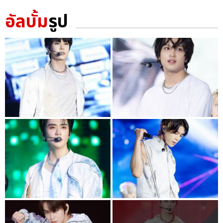
อัลบั้ม
รูป