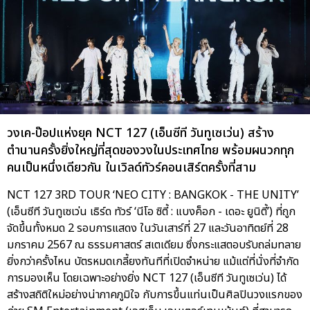
วงเค-ป๊อปแห่งยุค NCT 127 (เอ็นซีที วันทูเซเว่น) สร้าง
ตำนานครั้งยิ่งใหญ่ที่สุดของวงในประเทศไทย พร้อมผนวกทุก
คนเป็นหนึ่งเดียวกัน ในเวิลด์ทัวร์คอนเสิร์ตครั้งที่สาม
NCT 127 3RD TOUR ‘NEO CITY : BANGKOK - THE UNITY’
(เอ็นซีที วันทูเซเว่น เธิร์ด ทัวร์ ‘นีโอ ซิตี้ : แบงค็อก - เดอะ ยูนิตี้’) ที่ถูก
จัดขึ้นทั้งหมด 2 รอบการแสดง ในวันเสาร์ที่ 27 และวันอาทิตย์ที่ 28
มกราคม 2567 ณ ธรรมศาสตร์ สเตเดียม ซึ่งกระแสตอบรับถล่มทลาย
ยิ่งกว่าครั้งไหน บัตรหมดเกลี้ยงทันทีที่เปิดจำหน่าย แม้แต่ที่นั่งที่จำกัด
การมองเห็น โดยเฉพาะอย่างยิ่ง NCT 127 (เอ็นซีที วันทูเซเว่น) ได้
สร้างสถิติใหม่อย่างน่าภาคภูมิใจ กับการขึ้นแท่นเป็นศิลปินวงแรกของ