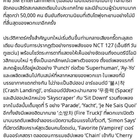
ค่าย SM Entertainment (เอสเอ็ม เอนเตอร์เทนเม้นท์) ที่สามารถ
จัดคอนเสิร์ตสเกลสเตเดียมในประเทศไทย และมีจำนวนผู้ร่วมงานมาก
ที่สุดกว่า 50,000 คน ยืนยันถึงความนิยมที่เติบโตพุ่งทะยานอย่างไม่มี
ที่สิ้นสุดของพวกเขาอีกครั้ง
ประวัติศาตร์ครั้งสำคัญบทใหม่เริ่มต้นขึ้นท่ามกลางเสียงกรี๊ดทะลุสเต
เดียม ต้อนรับการปรากฏตัวอย่างทรงพลังของ NCT 127 (เอ็นซีที วัน
ทูเซเว่น) พร้อมโชว์ตระการตาที่แสดงให้เห็นอย่างชัดเจนถึงดนตรีนีโอมิ
วสิกแบบใหม่ ๆ ซึ่งเป็นเอกลักษณ์เฉพาะตัวของวง ตั้งแต่เพลงแรกที่
สะกดผู้ชมได้อยู่หมัดอย่าง ‘Punch’ ต่อด้วย ‘Superhuman’, ‘Ay-Yo’
และเพลิดเพลินไปกับเสน่ห์ที่หลากหลายของพวกเขา ในเพลงที่มี
บรรยากาศแตกต่างกัน ไม่ว่าจะเป็นฮิปฮอป อาร์แอนด์บี ‘불시착
(Crash Landing)’, อาร์แอนด์บีจังหวะปานกลาง ‘무중력 (Space)’
และฮิปฮอปหนักหน่วง ‘Skyscraper’ กับ ‘Sit Down!’ รวมถึงเพลง
จากในอัลบั้มเต็มชุดที่ 5 อย่าง ‘Parade’, ‘Yacht’, ‘Je Ne Sais Quoi’
อีกทั้งยังมีเพลงฮิตมากมาย ‘소방차 (Fire Truck)’ ที่พวกเขาเปิดตัว
มาบนรถดับเพลิงจำลองระเบิดความร้อนแรงไปทั่วเวที, ‘Simon Says’
ที่มีซาวด์สังเคราะห์สุดเฉียบคมโดดเด่น, ‘Favorite (Vampire)’ เวอร์
ชันออร์เคสตรา ตลอดจนการแมชอัปเพลง ‘Chain’ เข้ากับ ‘Cherry