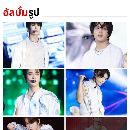
อัลบั้ม
รูป