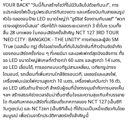
YOUR BACK” “วันนี้ก็มาสร้างโชว์ที่ไม่มีวันลืมไปด้วยกันนะ!”, การ
แปรกล่องไฟเป็นรูปพระจันทร์กับดวงดาว และเครื่องบินกับสายลมรูป
หัวใจ ตลอดจนป้าย LED ขนาดใหญ่ว่า “อูรีชิล! ร้องตามกันเลย!” “พวก
เราจะอยู่ตรงนี้เสมอ” เรียกได้ว่า ตลอดระยะเวลากว่า 3 ชั่วโมง รวมทั้ง
สิ้น 28 บทเพลง ในคอนเสิร์ตครั้งสำคัญ NCT 127 3RD TOUR
‘NEO CITY : BANGKOK - THE UNITY’ ทางค่ายและผู้จัด SM
True (เอสเอ็ม ทรู) ตั้งใจอย่างเต็มที่กับโปรดักชันที่ก้าวข้ามขีดจำกัด
ของคอนเสิร์ตครั้งก่อน ๆ ที่เคยมีมา และเอฟเฟกต์สุดปังอลังการ ทั้ง
จอ LED ขนาดใหญ่พิเศษที่กว้างกว่า 60 เมตร และสูงกว่า 14 เมตร,
จอ LED เลื่อนได้, การออกแบบเวทีรูปสามเหลี่ยม, เวทียกรูปทรง
ไดมอนด์, รถเลื่อนที่เพิ่มความใกล้ชิดรอบเวที, เลเซอร์และแสงไฟ,
เครื่องพ่นเปลวไฟความสูงกว่า 10 เมตร, เครื่องพ่นควันกว่า 16 ตัว,
จอ LED เสริมด้านข้างเวที สำหรับผู้ชมที่นั่งตรงมุมจำกัดการมองเห็น
ฯลฯ สร้างสรรค์ช่วงเวลาอันน่าตื่นตาตื่นใจและความสุขเกินคำบรรยาย
ใด กับอภิมหาคอนเสิร์ตที่เปรียบดั่งเทศกาลของ NCT 127 (เอ็นซีที
วันทูเซเว่น) และ NCTzen (เอ็นซีทีเซ็น) ที่ได้รวมเป็นหนึ่งเดียวกันโดย
สมบูรณ์ เพื่อร่วมจารึกประวัติศาสตร์ครั้งสำคัญนี้