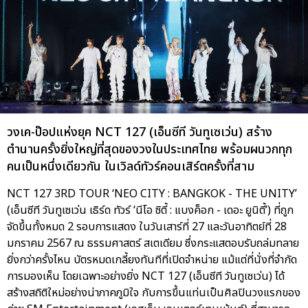
วงเค-ป๊อปแห่งยุค NCT 127 (เอ็นซีที วันทูเซเว่น) สร้าง
ตำนานครั้งยิ่งใหญ่ที่สุดของวงในประเทศไทย พร้อมผนวกทุก
คนเป็นหนึ่งเดียวกัน ในเวิลด์ทัวร์คอนเสิร์ตครั้งที่สาม
NCT 127 3RD TOUR ‘NEO CITY : BANGKOK - THE UNITY’
(เอ็นซีที วันทูเซเว่น เธิร์ด ทัวร์ ‘นีโอ ซิตี้ : แบงค็อก - เดอะ ยูนิตี้’) ที่ถูก
จัดขึ้นทั้งหมด 2 รอบการแสดง ในวันเสาร์ที่ 27 และวันอาทิตย์ที่ 28
มกราคม 2567 ณ ธรรมศาสตร์ สเตเดียม ซึ่งกระแสตอบรับถล่มทลาย
ยิ่งกว่าครั้งไหน บัตรหมดเกลี้ยงทันทีที่เปิดจำหน่าย แม้แต่ที่นั่งที่จำกัด
การมองเห็น โดยเฉพาะอย่างยิ่ง NCT 127 (เอ็นซีที วันทูเซเว่น) ได้
สร้างสถิติใหม่อย่างน่าภาคภูมิใจ กับการขึ้นแท่นเป็นศิลปินวงแรกของ