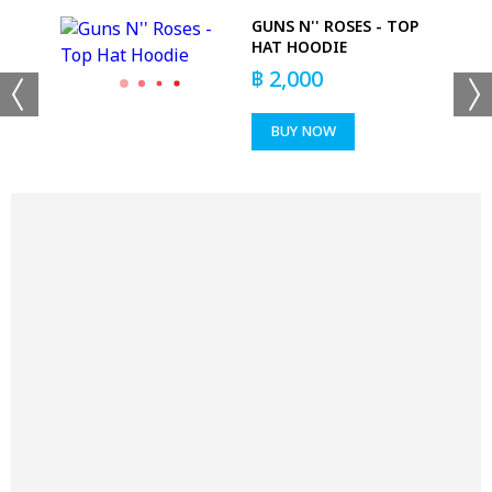
AP
GUNS N'' ROSES - TOP
HAT HOODIE
฿
2,000
BUY NOW