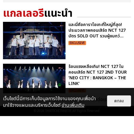
แกลเลอรี
แนะนำ
และนี่คือคาราโอเกะที่ใหญ่ที่สุด!
ประมวลภาพคอนเสิร์ต NCT 127
บัตร SOLD OUT รวมผู้ชมกว่...
EXCLUSIVE
ร้อนแรงเหลือเกิน! NCT 127 ใน
คอนเสิร์ต NCT 127 2ND TOUR
‘NEO CITY : BANGKOK – THE
LINK’
EXCLUSIVE
เว็บไซต์นี้มีการเก็บข้อมูลการใช้งานของคุณเพื่อนำ
เกี่ยวกับเรา
ติดต่อลงโฆษณา
ติดต่อเรา
ตกลง
มาใช้วางแผนและบริหารเว็บไซต์
อ่านเพิ่มเติม
ประมวลภาพงาน “มีสติแล้วลูกพีช
© 2026
THAITICKETMAJOR
All Rights Reserved.
PEACH AND ME PREMIERE
NIGHT” ปอนด์-ภูวินทร์ คลั่งรัก
หวา...
EXCLUSIVE
: 16