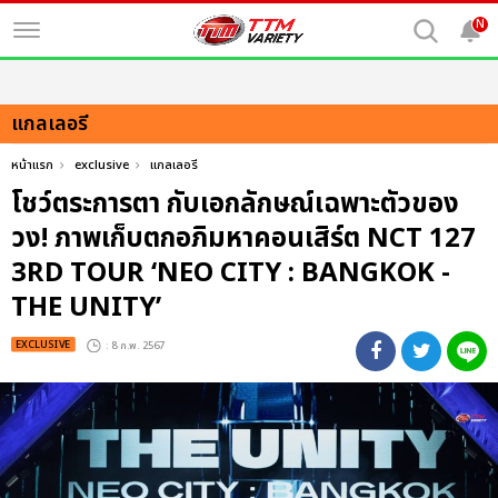
N
แกลเลอรี
หน้าแรก
exclusive
แกลเลอรี
โชว์ตระการตา กับเอกลักษณ์เฉพาะตัวของ
วง! ภาพเก็บตกอภิมหาคอนเสิร์ต NCT 127
3RD TOUR ‘NEO CITY : BANGKOK -
THE UNITY’
EXCLUSIVE
: 8 ก.พ. 2567