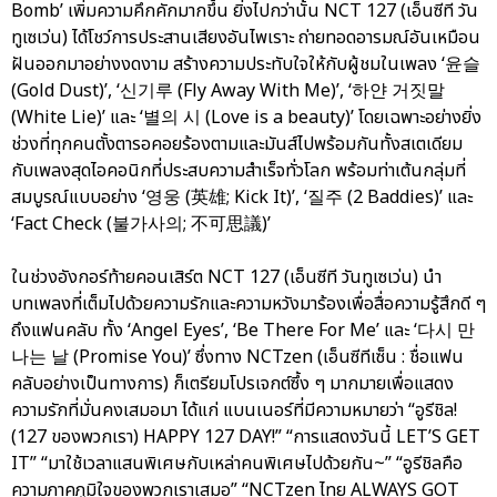
Bomb’ เพิ่มความคึกคักมากขึ้น ยิ่งไปกว่านั้น NCT 127 (เอ็นซีที วัน
ทูเซเว่น) ได้โชว์การประสานเสียงอันไพเราะ ถ่ายทอดอารมณ์อันเหมือน
ฝันออกมาอย่างงดงาม สร้างความประทับใจให้กับผู้ชมในเพลง ‘윤슬
(Gold Dust)’, ‘신기루 (Fly Away With Me)’, ‘하얀 거짓말
(White Lie)’ และ ‘별의 시 (Love is a beauty)’ โดยเฉพาะอย่างยิ่ง
ช่วงที่ทุกคนตั้งตารอคอยร้องตามและมันส์ไปพร้อมกันทั้งสเตเดียม
กับเพลงสุดไอคอนิกที่ประสบความสำเร็จทั่วโลก พร้อมท่าเต้นกลุ่มที่
สมบูรณ์แบบอย่าง ‘영웅 (英雄; Kick It)’, ‘질주 (2 Baddies)’ และ
‘Fact Check (불가사의; 不可思議)’
ในช่วงอังกอร์ท้ายคอนเสิร์ต NCT 127 (เอ็นซีที วันทูเซเว่น) นำ
บทเพลงที่เต็มไปด้วยความรักและความหวังมาร้องเพื่อสื่อความรู้สึกดี ๆ
ถึงแฟนคลับ ทั้ง ‘Angel Eyes’, ‘Be There For Me’ และ ‘다시 만
나는 날 (Promise You)’ ซึ่งทาง NCTzen (เอ็นซีทีเซ็น : ชื่อแฟน
คลับอย่างเป็นทางการ) ก็เตรียมโปรเจกต์ซึ้ง ๆ มากมายเพื่อแสดง
ความรักที่มั่นคงเสมอมา ได้แก่ แบนเนอร์ที่มีความหมายว่า “อูรีชิล!
(127 ของพวกเรา) HAPPY 127 DAY!” “การแสดงวันนี้ LET’S GET
IT” “มาใช้เวลาแสนพิเศษกับเหล่าคนพิเศษไปด้วยกัน~” “อูรีชิลคือ
ความภาคภูมิใจของพวกเราเสมอ” “NCTzen ไทย ALWAYS GOT