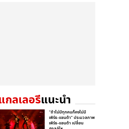
แกลเลอรี
แนะนำ
"ถ้าไม่มีทุกคนก็คงไม่มี
เพิร์ธ-แซนต้า" ประมวลภาพ
เพิร์ธ-แซนต้า เปลี่ยน
ฮอลล์ให...