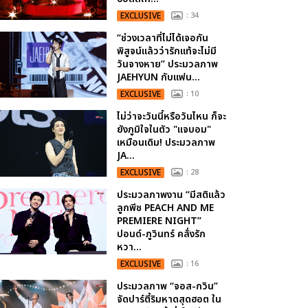
EXCLUSIVE
: 34
“ช่วงเวลาที่ไม่ได้เจอกัน
พิสูจน์แล้วว่ารักแท้จะไม่มี
วันจางหาย” ประมวลภาพ
JAEHYUN กับแฟน...
EXCLUSIVE
: 10
ไม่ว่าจะวันนี้หรือวันไหน ก็จะ
ยังภูมิใจในตัว "แจบอม"
เหมือนเดิม! ประมวลภาพ
JA...
EXCLUSIVE
: 28
ประมวลภาพงาน “มีสติแล้ว
ลูกพีช PEACH AND ME
PREMIERE NIGHT”
ปอนด์-ภูวินทร์ คลั่งรัก
หวา...
EXCLUSIVE
: 16
ประมวลภาพ “จอส-กวิน”
จัดปาร์ตี้ริมหาดสุดฮอต ใน