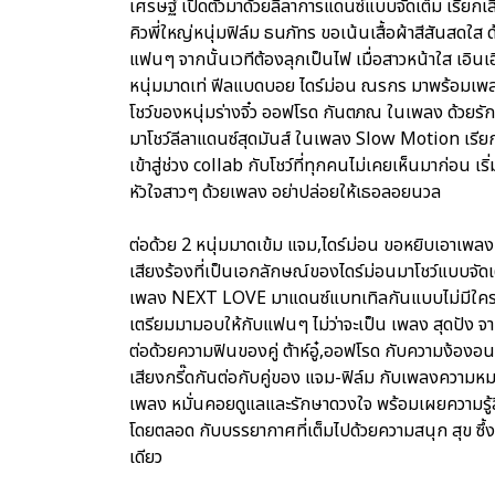
เศรษฐ์ เปิดตัวมาด้วยลีลาการแดนซ์แบบจัดเต็ม เรียกเ
คิวพี่ใหญ่หนุ่มฟิล์ม ธนภัทร ขอเน้นเสื้อผ้าสีสันสดใ
แฟนๆ จากนั้นเวทีต้องลุกเป็นไฟ เมื่อสาวหน้าใส เอินเ
หนุ่มมาดเท่ ฟีลแบดบอย ไดร์ม่อน ณรกร มาพร้อมเพล
โชว์ของหนุ่มร่างจิ๋ว ออฟโรด กันตภณ ในเพลง ด้วยรักแ
มาโชว์ลีลาแดนซ์สุดมันส์ ในเพลง Slow Motion เรียกว่า
เข้าสู่ช่วง collab กับโชว์ที่ทุกคนไม่เคยเห็นมาก่อน เร
หัวใจสาวๆ ด้วยเพลง อย่าปล่อยให้เธอลอยนวล
ต่อด้วย 2 หนุ่มมาดเข้ม แจม,ไดร์ม่อน ขอหยิบเอาเพล
เสียงร้องที่เป็นเอกลักษณ์ของไดร์ม่อนมาโชว์แบบจัดเต็ม 
เพลง NEXT LOVE มาแดนซ์แบทเทิลกันแบบไม่มีใครยอ
เตรียมมามอบให้กับแฟนๆ ไม่ว่าจะเป็น เพลง สุดปัง จาก บ
ต่อด้วยความฟินของคู่ ต้าห์อู๋,ออฟโรด กับความง้องอนขอ
เสียงกรี๊ดกันต่อกับคู่ของ แจม-ฟิล์ม กับเพลงความหม
เพลง หมั่นคอยดูแลและรักษาดวงใจ พร้อมเผยความรู้สึ
โดยตลอด กับบรรยากาศที่เต็มไปด้วยความสนุก สุข ซึ้
เดียว