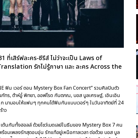
่เสิร์ฟละคร-ซีรีส์ ไม่ว่าจะเป็น Laws of
Translation รักไม่รู้ภาษา และ ละคร Across the
ONE ฟิน เวอร์ ตอน Mystery Box Fan Concert” รวมศิลปินตัว
ธนภัทร, ต้าห์อู๋ พิทยา, ออฟโรด กันตภณ, บอส บูลเศรษฐ์, เอินเอิน
นุก มามอบให้แฟนๆ ทุกคนได้ฟินกันแบบเวอร์ๆ ในวันอาทิตย์ที่ 24
ร้าว
นเต้นกันทั้งฮอลล์ ด้วยโชว์เมดเลย์ในธีมของ Mystery Box 7 คน
ร้อมเพลงรักสุดอบอุ่น รักแท้อยู่เหนือกาลเวลา ต่อด้วย บอส บูล