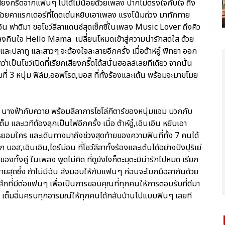
สียงกรี๊ดจากแฟนๆ ไปได้ไม่น้อยด้วยเพลง ปากไม่ตรงใจกับใจ ถึง
ส ด้วยคาแรกเตอร์ที่โดดเด่นหยิบเอาเพลง แรงโน้มถ่วง มาทักทาย
อิน ฟาติมา ขอโชว์ลีลาแดนซ์สุดเซ็กซี่ในเพลง Music Lover ถึงคิว
งกินใจ Hello Mama เปลี่ยนโหมดเข้าสู่ความน่ารักสดใส ด้วย
ละปลาทู และสาวๆ จะต้องใจละลายอีกครั้ง เมื่อต้าห์อู๋ พิทยา ออก
เป็นโชว์เปิดที่เรียกเสียงกรี๊ดได้สนั่นฮอลล์เลยทีเดียว จากนั้น
ิ่มที่ 3 หนุ่ม ฟิล์ม,ออฟโรด,บอส ที่ทั้งร้องและเต้น พร้อมจะมาขโมย
ง นางฟ้ากับควาย พร้อมลีลาการโซโล่กีตาร์ของหนุ่มแจม บวกกับ
และเวทีต้องลุกเป็นไฟอีกครั้ง เมื่อ ต้าห์อู๋,เอินเอิน หยิบเอา
มใคร และเดินทางมาถึงช่วงสุดท้ายของความฟินที่ทั้ง 7 คนได้
อส,เอินเอิน,ไดร์ม่อน ที่โชว์ลีลาทั้งร้องและเต้นได้อย่างปังปุริเย่
งทั้งคู่ ในเพลง พูดไม่คิด ที่ดูยังไงก็ตะมุตะมิน่ารักไปหมด เรียก
ายสุดซึ้ง ถ้าไม่มีฉัน ส่งมอบให้กับแฟนๆ ก่อนจะโบกมือลากันด้วย
กที่มีต่อแฟนๆ เพื่อเป็นการขอบคุณที่ทุกคนให้การตอบรับที่ดีมา
ง เต็มอิ่มครบทุกอารมณ์ให้ทุกคนได้กลับบ้านไปแบบฟินๆ เลยที