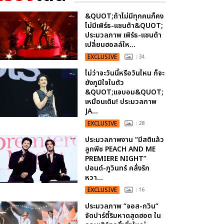
&QUOT;ถ้าไม่มีทุกคนก็คง
ไม่มีเพิร์ธ-แซนต้า&QUOT;
ประมวลภาพ เพิร์ธ-แซนต้า
เปลี่ยนฮอลล์ให...
EXCLUSIVE
: 34
ไม่ว่าจะวันนี้หรือวันไหน ก็จะ
ยังภูมิใจในตัว
&QUOT;แจบอม&QUOT;
เหมือนเดิม! ประมวลภาพ
JA...
EXCLUSIVE
: 28
ประมวลภาพงาน “มีสติแล้ว
ลูกพีช PEACH AND ME
PREMIERE NIGHT”
ปอนด์-ภูวินทร์ คลั่งรัก
หวา...
EXCLUSIVE
: 16
ประมวลภาพ “จอส-กวิน”
จัดปาร์ตี้ริมหาดสุดฮอต ใน