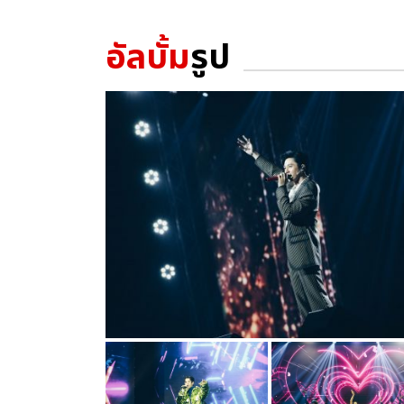
อัลบั้ม
รูป