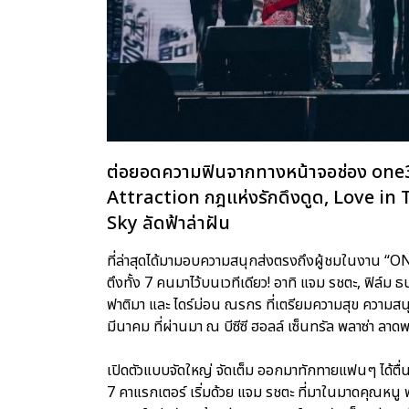
ต่อยอดความฟินจากทางหน้าจอช่อง one31 ที
Attraction กฎแห่งรักดึงดูด, Love in 
Sky ลัดฟ้าล่าฝัน
ที่ล่าสุดได้มามอบความสนุกส่งตรงถึงผู้ชมในงาน “
ตึงทั้ง 7 คนมาไว้บนเวทีเดียว! อาทิ แจม รชตะ, ฟิล์ม 
ฟาติมา และ ไดร์ม่อน ณรกร ที่เตรียมความสุข ความส
มีนาคม ที่ผ่านมา ณ บีซีซี ฮอลล์ เซ็นทรัล พลาซ่า ลาดพ
เปิดตัวแบบจัดใหญ่ จัดเต็ม ออกมาทักทายแฟนๆ ได้ตื่
7 คาแรกเตอร์ เริ่มด้วย แจม รชตะ ที่มาในมาดคุณหนู พ