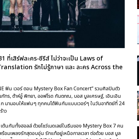
่เสิร์ฟละคร-ซีรีส์ ไม่ว่าจะเป็น Laws of
Translation รักไม่รู้ภาษา และ ละคร Across the
ONE ฟิน เวอร์ ตอน Mystery Box Fan Concert” รวมศิลปินตัว
ธนภัทร, ต้าห์อู๋ พิทยา, ออฟโรด กันตภณ, บอส บูลเศรษฐ์, เอินเอิน
นุก มามอบให้แฟนๆ ทุกคนได้ฟินกันแบบเวอร์ๆ ในวันอาทิตย์ที่ 24
ร้าว
นเต้นกันทั้งฮอลล์ ด้วยโชว์เมดเลย์ในธีมของ Mystery Box 7 คน
ร้อมเพลงรักสุดอบอุ่น รักแท้อยู่เหนือกาลเวลา ต่อด้วย บอส บูล