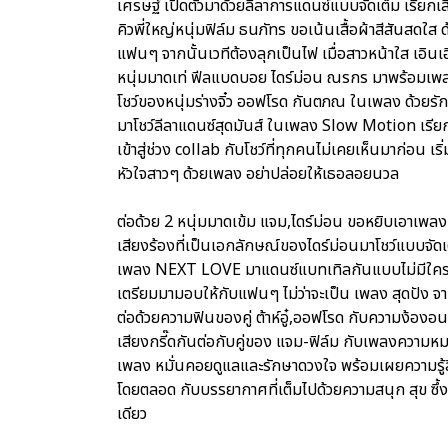
เศรษฐ์ เปิดตัวมาด้วยลีลาการแดนซ์แบบจัดเต็ม เรียกเ
คิวพี่ใหญ่หนุ่มฟิล์ม ธนภัทร ขอเน้นเสื้อผ้าสีสันสดใ
แฟนๆ จากนั้นเวทีต้องลุกเป็นไฟ เมื่อสาวหน้าใส เอินเ
หนุ่มมาดเท่ ฟีลแบดบอย ไดร์ม่อน ณรกร มาพร้อมเพล
โชว์ของหนุ่มร่างจิ๋ว ออฟโรด กันตภณ ในเพลง ด้วยรักแ
มาโชว์ลีลาแดนซ์สุดมันส์ ในเพลง Slow Motion เรียกว่า
เข้าสู่ช่วง collab กับโชว์ที่ทุกคนไม่เคยเห็นมาก่อน เร
หัวใจสาวๆ ด้วยเพลง อย่าปล่อยให้เธอลอยนวล
ต่อด้วย 2 หนุ่มมาดเข้ม แจม,ไดร์ม่อน ขอหยิบเอาเพล
เสียงร้องที่เป็นเอกลักษณ์ของไดร์ม่อนมาโชว์แบบจัดเต็ม 
เพลง NEXT LOVE มาแดนซ์แบทเทิลกันแบบไม่มีใครยอ
เตรียมมามอบให้กับแฟนๆ ไม่ว่าจะเป็น เพลง สุดปัง จาก บ
ต่อด้วยความฟินของคู่ ต้าห์อู๋,ออฟโรด กับความง้องอนขอ
เสียงกรี๊ดกันต่อกับคู่ของ แจม-ฟิล์ม กับเพลงความหม
เพลง หมั่นคอยดูแลและรักษาดวงใจ พร้อมเผยความรู้สึ
โดยตลอด กับบรรยากาศที่เต็มไปด้วยความสนุก สุข ซึ้
เดียว