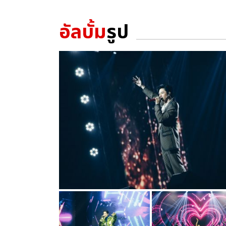
อัลบั้ม
รูป