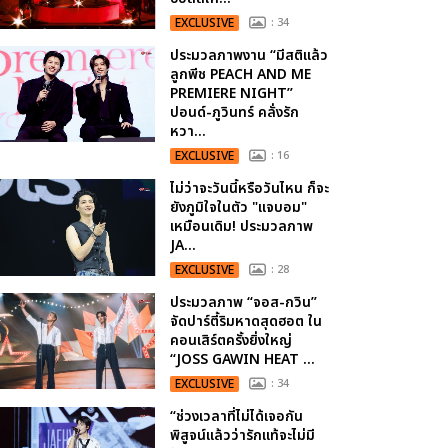
EXCLUSIVE
: 34
ประมวลภาพงาน “มีสติแล้ว
ลูกพีช PEACH AND ME
PREMIERE NIGHT”
ปอนด์-ภูวินทร์ คลั่งรัก
หวา...
EXCLUSIVE
: 16
ไม่ว่าจะวันนี้หรือวันไหน ก็จะ
ยังภูมิใจในตัว "แจบอม"
เหมือนเดิม! ประมวลภาพ
JA...
EXCLUSIVE
: 28
ประมวลภาพ “จอส-กวิน”
จัดปาร์ตี้ริมหาดสุดฮอต ใน
คอนเสิร์ตครั้งยิ่งใหญ่
“JOSS GAWIN HEAT ...
EXCLUSIVE
: 34
“ช่วงเวลาที่ไม่ได้เจอกัน
พิสูจน์แล้วว่ารักแท้จะไม่มี