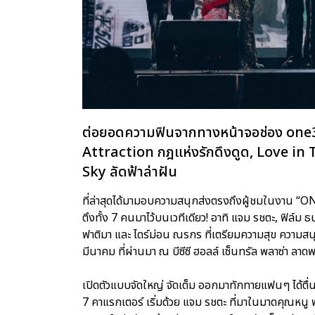
ต่อยอดความฟินจากทางหน้าจอช่อง one31 ที
Attraction กฎแห่งรักดึงดูด, Love in 
Sky ลัดฟ้าล่าฝัน
ที่ล่าสุดได้มามอบความสนุกส่งตรงถึงผู้ชมในงาน “
ตึงทั้ง 7 คนมาไว้บนเวทีเดียว! อาทิ แจม รชตะ, ฟิล์ม 
ฟาติมา และ ไดร์ม่อน ณรกร ที่เตรียมความสุข ความส
มีนาคม ที่ผ่านมา ณ บีซีซี ฮอลล์ เซ็นทรัล พลาซ่า ลาดพ
เปิดตัวแบบจัดใหญ่ จัดเต็ม ออกมาทักทายแฟนๆ ได้ตื่
7 คาแรกเตอร์ เริ่มด้วย แจม รชตะ ที่มาในมาดคุณหนู พ