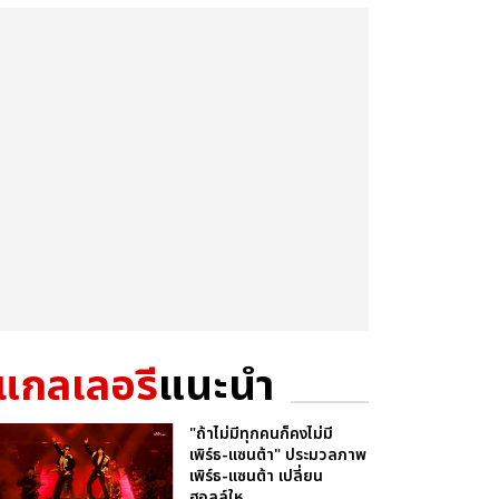
แกลเลอรี
แนะนำ
"ถ้าไม่มีทุกคนก็คงไม่มี
เพิร์ธ-แซนต้า" ประมวลภาพ
เพิร์ธ-แซนต้า เปลี่ยน
ฮอลล์ให...