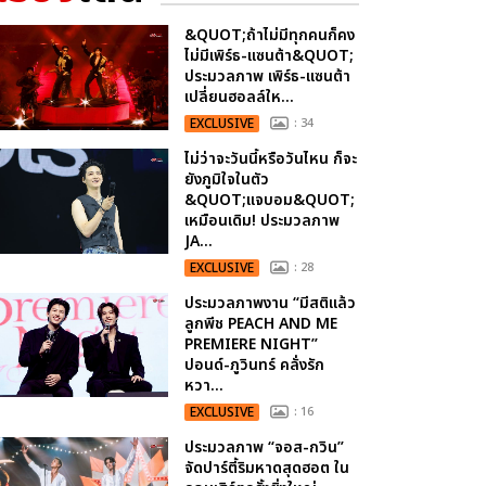
&QUOT;ถ้าไม่มีทุกคนก็คง
ไม่มีเพิร์ธ-แซนต้า&QUOT;
ประมวลภาพ เพิร์ธ-แซนต้า
เปลี่ยนฮอลล์ให...
EXCLUSIVE
: 34
ไม่ว่าจะวันนี้หรือวันไหน ก็จะ
ยังภูมิใจในตัว
&QUOT;แจบอม&QUOT;
เหมือนเดิม! ประมวลภาพ
JA...
EXCLUSIVE
: 28
ประมวลภาพงาน “มีสติแล้ว
ลูกพีช PEACH AND ME
PREMIERE NIGHT”
ปอนด์-ภูวินทร์ คลั่งรัก
หวา...
EXCLUSIVE
: 16
ประมวลภาพ “จอส-กวิน”
จัดปาร์ตี้ริมหาดสุดฮอต ใน