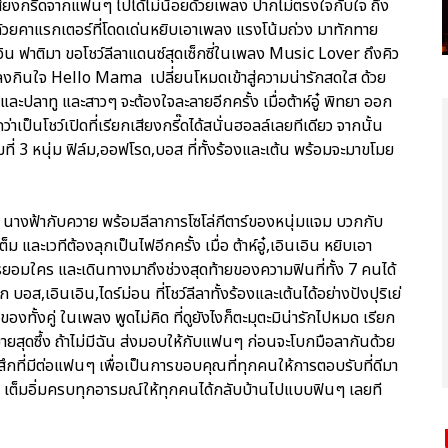
สียงกรี๊ดจากแฟนๆ ไปได้ไม่น้อยด้วยเพลง ปากไม่ตรงใจกับใจ ถึง
ส ด้วยคาแรกเตอร์ที่โดดเด่นหยิบเอาเพลง แรงโน้มถ่วง มาทักทาย
อิน ฟาติมา ขอโชว์ลีลาแดนซ์สุดเซ็กซี่ในเพลง Music Lover ถึงคิว
งกินใจ Hello Mama เปลี่ยนโหมดเข้าสู่ความน่ารักสดใส ด้วย
ละปลาทู และสาวๆ จะต้องใจละลายอีกครั้ง เมื่อต้าห์อู๋ พิทยา ออก
เป็นโชว์เปิดที่เรียกเสียงกรี๊ดได้สนั่นฮอลล์เลยทีเดียว จากนั้น
ิ่มที่ 3 หนุ่ม ฟิล์ม,ออฟโรด,บอส ที่ทั้งร้องและเต้น พร้อมจะมาขโมย
ง นางฟ้ากับควาย พร้อมลีลาการโซโล่กีตาร์ของหนุ่มแจม บวกกับ
และเวทีต้องลุกเป็นไฟอีกครั้ง เมื่อ ต้าห์อู๋,เอินเอิน หยิบเอา
มใคร และเดินทางมาถึงช่วงสุดท้ายของความฟินที่ทั้ง 7 คนได้
อส,เอินเอิน,ไดร์ม่อน ที่โชว์ลีลาทั้งร้องและเต้นได้อย่างปังปุริเย่
งทั้งคู่ ในเพลง พูดไม่คิด ที่ดูยังไงก็ตะมุตะมิน่ารักไปหมด เรียก
ายสุดซึ้ง ถ้าไม่มีฉัน ส่งมอบให้กับแฟนๆ ก่อนจะโบกมือลากันด้วย
กที่มีต่อแฟนๆ เพื่อเป็นการขอบคุณที่ทุกคนให้การตอบรับที่ดีมา
ง เต็มอิ่มครบทุกอารมณ์ให้ทุกคนได้กลับบ้านไปแบบฟินๆ เลยที