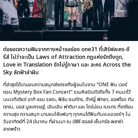
ต่อยอดความฟินจากทางหน้าจอช่อง one31 ที่เสิร์ฟละคร-ซี
รีส์ ไม่ว่าจะเป็น Laws of Attraction กฎแห่งรักดึงดูด,
Love in Translation รักไม่รู้ภาษา และ ละคร Across the
Sky ลัดฟ้าล่าฝัน
ที่ล่าสุดได้มามอบความสนุกส่งตรงถึงผู้ชมในงาน “ONE ฟิน เวอร์
ตอน Mystery Box Fan Concert” รวมศิลปินตัวตึงทั้ง 7 คนมาไว้
บนเวทีเดียว! อาทิ แจม รชตะ, ฟิล์ม ธนภัทร, ต้าห์อู๋ พิทยา, ออฟโรด กัน
ตภณ, บอส บูลเศรษฐ์, เอินเอิน ฟาติมา และ ไดร์ม่อน ณรกร ที่เตรียม
ความสุข ความสนุก มามอบให้แฟนๆ ทุกคนได้ฟินกันแบบเวอร์ๆ ใน
วันอาทิตย์ที่ 24 มีนาคม ที่ผ่านมา ณ บีซีซี ฮอลล์ เซ็นทรัล พลาซ่า
ลาดพร้าว