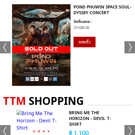
POND PHUWIN SPACE SOUL-
DYSSEY CONCERT
วันที่แสดง :
21/08/26
จองตั๋ว
TTM
SHOPPING
-
BRING ME THE
HORIZON - DEVIL T-
SHIRT
฿
1,100