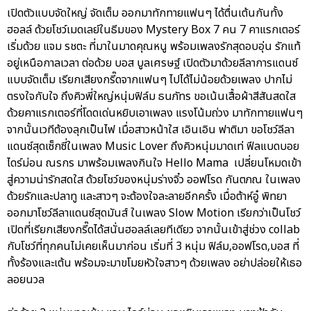
เปิดตัวแบบจัดใหญ่ จัดเต็ม ออกมาทักทายแฟนๆ ได้ตื่นเต้นกันทั้ง
ฮอลล์ ด้วยโชว์เมดเลย์ในธีมของ Mystery Box 7 คน 7 คาแรกเตอร์
เริ่มด้วย แจม รชตะ ที่มาในมาดคุณหนู พร้อมเพลงรักสุดอบอุ่น รักแท้
อยู่เหนือกาลเวลา ต่อด้วย บอส บูลเศรษฐ์ เปิดตัวมาด้วยลีลาการแดนซ์
แบบจัดเต็ม เรียกเสียงกรี๊ดจากแฟนๆ ไปได้ไม่น้อยด้วยเพลง ปากไม่
ตรงใจกับใจ ถึงคิวพี่ใหญ่หนุ่มฟิล์ม ธนภัทร ขอเน้นเสื้อผ้าสีสันสดใส
ด้วยคาแรกเตอร์ที่โดดเด่นหยิบเอาเพลง แรงโน้มถ่วง มาทักทายแฟนๆ
จากนั้นเวทีต้องลุกเป็นไฟ เมื่อสาวหน้าใส เอินเอิน ฟาติมา ขอโชว์ลีลา
แดนซ์สุดเซ็กซี่ในเพลง Music Lover ถึงคิวหนุ่มมาดเท่ ฟีลแบดบอย
ไดร์ม่อน ณรกร มาพร้อมเพลงกินใจ Hello Mama เปลี่ยนโหมดเข้า
สู่ความน่ารักสดใส ด้วยโชว์ของหนุ่มร่างจิ๋ว ออฟโรด กันตภณ ในเพลง
ด้วยรักและปลาทู และสาวๆ จะต้องใจละลายอีกครั้ง เมื่อต้าห์อู๋ พิทยา
ออกมาโชว์ลีลาแดนซ์สุดมันส์ ในเพลง Slow Motion เรียกว่าเป็นโชว์
เปิดที่เรียกเสียงกรี๊ดได้สนั่นฮอลล์เลยทีเดียว จากนั้นเข้าสู่ช่วง collab
กับโชว์ที่ทุกคนไม่เคยเห็นมาก่อน เริ่มที่ 3 หนุ่ม ฟิล์ม,ออฟโรด,บอส ที่
ทั้งร้องและเต้น พร้อมจะมาขโมยหัวใจสาวๆ ด้วยเพลง อย่าปล่อยให้เธอ
ลอยนวล