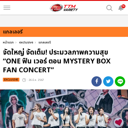
N
แกลเลอรี
หน้าแรก
exclusive
แกลเลอรี
จัดใหญ่ จัดเต็ม! ประมวลภาพความสุข
“ONE ฟิน เวอร์ ตอน MYSTERY BOX
FAN CONCERT”
EXCLUSIVE
: 26 มี.ค. 2567