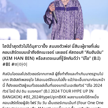
ไฮป์ฉ่ำสุดตัวไม่ได้มุสาวาปึ้ง สมมงตัวพ่อ! นี่สินะผู้ชายที่เล่น
คอนเสิร์ตแบบเข้าถึงซิกเนเจอร์ เลเยอร์ คัสตอม!! “คิมฮันบิน”
(KIM HAN BIN) หรือสเตจเนมที่รู้จักกันดีว่า “บีไอ” (B.I)
#BI #비아이
ศิลปินไอดอลโปรดิวเซอร์จากเกาหลี ผู้ซึ่งทำถึงและทำเกินมาตรฐานไป
มาก จัดลิสต์เพลงจุใจ ใส่เอเนอร์จีแบบไม่ยั้ง แม้ว่าจะเจ็บขามาก่อนหน้า
นี้ ก็ยังเซอร์วิสผู้ชมทั่วฮอลล์เต็มที่ของแทร่ในเอเชียทัวร์ “บีไอ 2024
ทัวร์ ไฮป์ อัป อิน แบงคอก” (B.I 2024 TOUR HYPE UP IN
BANGKOK) #BI_2024HypeUpinBKK ผลงานแห่งปีอีกหนึ่ง
คอนเสิร์ตโดยผู้จัด โฟร์ วัน วัน เอ็นเตอร์เทนเม้นท์ (Four One One