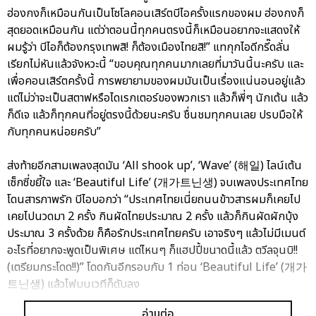
ฮ่องกงก็เหมือนกันเป็นโซโลคอนเสิร์ตบีไอครั้งแรกของผม ฮ่องกงก็
สุดยอดเหมือนกัน แต่ว่าตอนนี้ทุกคนตรงนี้ก็เหมือนอยากจะแสดงให้
ผมรู้ว่า บีไอก็ต้องกรุงเทพสิ! ก็ต้องเมืองไทยสิ!” แทกุกไอดีกรี๊ดลั่น
เรียกไม่หันแล้วจังหวะนี้ “ขอบคุณทุกคนมากเลยที่มาวันนี้นะครับ และ
เพื่อคอนเสิร์ตครั้งนี้ การพยายามของผมมันเป็นเรื่องแน่นอนอยู่แล้ว
แต่ไม่ว่าจะเป็นสตาฟหรือไดเรกเตอร์ของพวกเรา แล้วก็พี่ๆ นักเต้น แล้ว
ก็ดีเจ แล้วก็ทุกคนที่อยู่ตรงนี้ด้วยนะครับ ชื่นชมทุกคนเลย ปรบมือให้
กับทุกคนหน่อยครับ”
ส่งท้ายอีกสามเพลงสุดมัน ‘All shook up’, ‘Wave’ (해일) ไลน์เต้น
เซ็กซี่ขยี้ใจ และ ‘Beautiful Life’ (개가트닌생) จบเพลงประเทศไทย
โดนสารภาพรัก บีไอบอกว่า “ประเทศไทยเนี่ยถนนข้าวสารผมก็เคยไป
เคยไปนวดมา 2 ครั้ง กินผัดไทยประมาณ 2 ครั้ง แล้วก็กินผัดผักบุ้ง
ประมาณ 3 ครั้งด้วย ก็คือรักประเทศไทยครับ เอาจริงๆ แล้วไม่มีเมนต์
อะไรที่อยากจะพูดเป็นพิเศษ แต่ไหนๆ ก็แฮปปี้ขนาดนี้แล้ว ตวีลจุนบิ!!
(เตรียมกระโดด!!)” โดดกันอีกรอบกับ 1 ท่อน ‘Beautiful Life’ (개가
트닌생) แล้วไฟบนเวทีก็ดับลง
อ่านต่อ