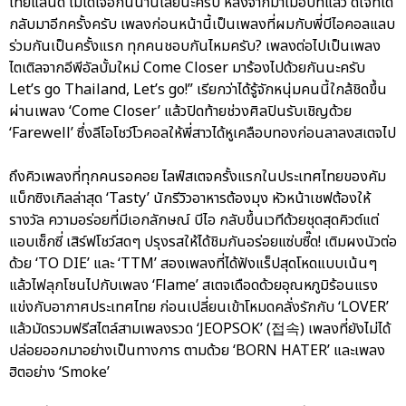
ไทยแลนด์ ไม่ได้เจอกันนานเลยนะครับ หลังจากมาเมื่อปีที่แล้ว ดีใจที่ได้
กลับมาอีกครั้งครับ เพลงก่อนหน้านี้เป็นเพลงที่ผมกับพี่บีไอคอลแลบ
ร่วมกันเป็นครั้งแรก ทุกคนชอบกันไหมครับ? เพลงต่อไปเป็นเพลง
ไตเติลจากอีพีอัลบั้มใหม่ Come Closer มาร้องไปด้วยกันนะครับ
Let’s go Thailand, Let’s go!” เรียกว่าได้รู้จักหนุ่มคนนี้ใกล้ชิดขึ้น
ผ่านเพลง ‘Come Closer’ แล้วปิดท้ายช่วงศิลปินรับเชิญด้วย
‘Farewell’ ซึ่งลีโอโชว์โวคอลให้พี่สาวได้หูเคลือบทองก่อนลาลงสเตจไป
ถึงคิวเพลงที่ทุกคนรอคอย ไลฟ์สเตจครั้งแรกในประเทศไทยของคัม
แบ็กซิงเกิลล่าสุด ‘Tasty’ นักรีวิวอาหารต้องมุง หัวหน้าเชฟต้องให้
รางวัล ความอร่อยที่มีเอกลักษณ์ บีไอ กลับขึ้นเวทีด้วยชุดสุดคิวต์แต่
แอบเซ็กซี่ เสิร์ฟโชว์สดๆ ปรุงรสให้ได้ชิมกันอร่อยแซ่บซี๊ด! เติมผงนัวต่อ
ด้วย ‘TO DIE’ และ ‘TTM’ สองเพลงที่ได้ฟังแร็ปสุดโหดแบบเน้นๆ
แล้วไฟลุกโชนไปกับเพลง ‘Flame’ สเตจเดือดด้วยอุณหภูมิร้อนแรง
แข่งกับอากาศประเทศไทย ก่อนเปลี่ยนเข้าโหมดคลั่งรักกับ ‘LOVER’
แล้วมัดรวมฟรีสไตล์สามเพลงรวด ‘JEOPSOK’ (접속) เพลงที่ยังไม่ได้
ปล่อยออกมาอย่างเป็นทางการ ตามด้วย ‘BORN HATER’ และเพลง
ฮิตอย่าง ‘Smoke’