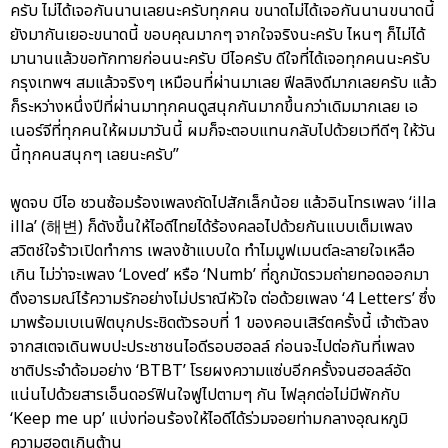
ครับ ไม่ได้เจอกันนานเลยนะครับทุกคน ขนาดไม่ได้เจอกันนานขนาดนี้
ยังมากันเยอะขนาดนี้ ขอบคุณมากๆ จากใจจริงนะครับ ไหนๆ ก็ไม่ได้
มานานแล้วขอทักทายก่อนนะครับ บีไอครับ ดีใจที่ได้เจอทุกคนนะครับ
กรุงเทพฯ สมแล้วจริงๆ เหมือนที่ผ่านมาเลย ฟีลลิงดีมากเลยครับ แล้ว
ก็ระหว่างหนึ่งปีที่ผ่านมาทุกคนดูสนุกกันมากขึ้นกว่าเดิมมากเลย เอ
เนอร์จีที่ทุกคนให้ผมมาวันนี้ ผมก็จะตอบแทนกลับไปด้วยเวทีดีๆ ให้วัน
นี้ทุกคนสนุกๆ เลยนะครับ”
พูดจบ บีไอ ชวนซ้อมร้องเพลงถัดไปสักเล็กน้อย แล้วอินโทรเพลง ‘illa
illa’ (해변) ก็ดังขึ้นให้ไอดีไทยได้ร้องคลอไปด้วยกันแบบเต็มเพลง
สวิตช์ใจร้าวเปิดทำการ เพลงช้าแบบใด ทำไมมูฟเมนต์ละลายใจเหลือ
เกิน ไม่ว่าจะเพลง ‘Loved’ หรือ ‘Numb’ ที่ถูกมัดรวมถ่ายทอดออกมา
ดึงอารมณ์ไร้ความรักอย่างไม่ปราณีหัวใจ ต่อด้วยเพลง ‘4 Letters’ ซึ่ง
มาพร้อมเบเนฟิตบุกประชิดตัวรอบที่ 1 ของคอนเสิร์ตครั้งนี้ เจ้าตัวลง
จากสเตจเดินพบปะประชาชนไอดีรอบฮอลล์ ก่อนจะไปต่อกันที่เพลง
ชาติประจำด้อมอย่าง ‘BTBT’ โรยผงความแซ่บอีกครั้งจนฮอลล์อัด
แน่นไปด้วยสารเอ็นดอร์ฟินใจฟูไปตามๆ กัน ไฟลุกต่อไม่มีพักกับ
‘Keep me up’ แบ่งท่อนร้องให้ไอดีได้ร่วมจอยท่ามกลางอุณหภูมิ
ความฮอตเกินต้าน