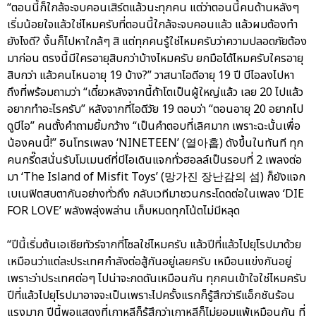
“ตอนนี้ก็ใกล้จะจบคอนเสิร์ตแล้วนะทุกคน แต่ว่าตอนนี้คนด้านหลังๆ
เริ่มน้อยใจแล้วใช่ไหมครับที่ตอนนี้ใกล้จะจบคอนแล้ว แล้วผมต้องทำ
ยังไงดี? งั้นก็ไปหาใกล้ๆ สิ แต่ทุกคนรู้ใช่ไหมครับว่าความปลอดภัยต้อง
มาก่อน ตรงนี้มีใครอายุสิบกว่าบ้างไหมครับ ยกมือได้ไหมครับใครอายุ
สิบกว่า แล้วคนไหนอายุ 19 บ้าง?” วาสนาไอดีอายุ 19 ปี บีไอลงไปหา
ถึงที่พร้อมถามว่า “เดี๋ยวหลังจากนี้ถ้าโตเป็นผู้ใหญ่แล้ว เลย 20 ไปแล้ว
อยากทำอะไรครับ” หลังจากที่ไอดีวัย 19 ตอบว่า “ตอนอายุ 20 อยากไป
ดูบีไอ” คนตั้งคำถามยิ้มกว้าง “เป็นคำตอบที่เลิศมาก เพราะฉะนั้นเพื่อ
น้องคนนี้!” อินโทรเพลง ‘NINETEEN’ (열아홉) ดังขึ้นในทันที ทุก
คนกรี๊ดสนั่นรับโมเมนต์ที่บีไอเดินแจกทั่วฮอลล์เป็นรอบที่ 2 เพลงต่อ
มา ‘The Island of Misfit Toys’ (망가진 장난감의 섬) ก็ยังแจก
เบเนฟิตสบตากันอย่างทั่วถึง กลับเวทีมาชวนกระโดดต่อในเพลง ‘DIE
FOR LOVE’ พลังพลุ่งพล่าน เก็บหมดทุกโน้ตไม่มีหลุด
“ปีนี้เริ่มต้นเอเชียทัวร์จากที่โซลใช่ไหมครับ แล้วปีที่แล้วไปยุโรปมาด้วย
เหมือนว่าแต่ละประเทศกำลังต่อสู้กันอยู่เลยครับ เหมือนแข่งกันอยู่
เพราะว่าประเทศต่อๆ ไปน่าจะกดดันเหมือนกัน ทุกคนเข้าใจใช่ไหมครับ
ปีที่แล้วไปยุโรปมาอาจจะเป็นเพราะไปครั้งแรกก็รู้สึกว่ารีแอ็กชันร้อน
แรงมาก ปีนี้พอแสดงที่เกาหลีก็รู้สึกว่าเกาหลีก็ไม่ยอมแพ้เหมือนกัน ที่