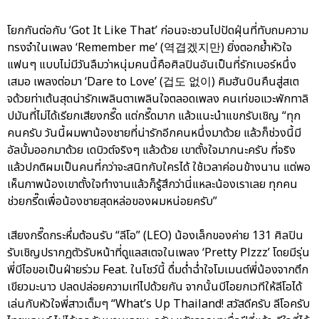
โยกกันต่อกับ ‘Got It Like That’ ก่อนจะชวนไปปัดฝุ่นที่ทับถมความ
ทรงจำในเพลง ‘Remember me’ (역겹겠지만) ยิ่งตอกย้ำหัวใจ
แฟนๆ แบบไม่มีวันลืมว่าหนุ่มคนนี้คือศิลปินอันเป็นที่รักเบอร์หนึ่ง
เสมอ เพลงต่อมา ‘Dare to Love’ (겁도 없이) คิมฮันบินคืนสู่สเต
จด้วยท่าเต้นสุดน่ารักเพลินตาเพลินใจตลอดเพลง คนเท่ขอแวะพักทาลิ
ปมันที่ไม่ได้เรียกเสียงกรี๊ด แต่กรี๊ดมาก แล้วแนะนำแขกรับเชิญ “ทุก
คนครับ วันนี้ผมพาน้องชายที่น่ารักอีกคนหนึ่งมาด้วย แล้วก็ช่วงนี้มี
อัลบั้มออกมาด้วย เดบิวต์จริงๆ แล้วด้วย เขาตั้งใจมากนะครับ ที่จริง
แล้วปกติผมเป็นคนที่กว่าจะสนิทกับใครได้ ใช้เวลาค่อนข้างนาน แต่พอ
เห็นภาพน้องเขาตั้งใจทำงานแล้วก็รู้สึกว่านี่แหละน้องเราเลย ทุกคน
ช่วยกรี๊ดเพื่อน้องชายสุดหล่อของผมหน่อยครับ”
เสียงกรี๊ดกระหึ่มต้อนรับ “ลีโอ” (LEO) น้องเล็กของค่าย 131 ศิลปิน
รับเชิญปรากฏตัวรับหน้าที่ดูแลสเตจในเพลง ‘Pretty Plzzz’ โดยมีรุ่น
พี่บีไอขอเป็นฝ่ายร่วม Feat. ในโชว์นี้ ดื่มด่ำฉ่ำใจโมเมนต์พี่น้องจากตึก
เขียวมะนาว ปลดปล่อยความเท่ไปด้วยกัน จากนั้นบีไอยกเวทีให้ลีโอได้
เล่นกับหัวใจพี่สาวเต็มๆ “What’s Up Thailand! สวัสดีครับ ลีโอครับ