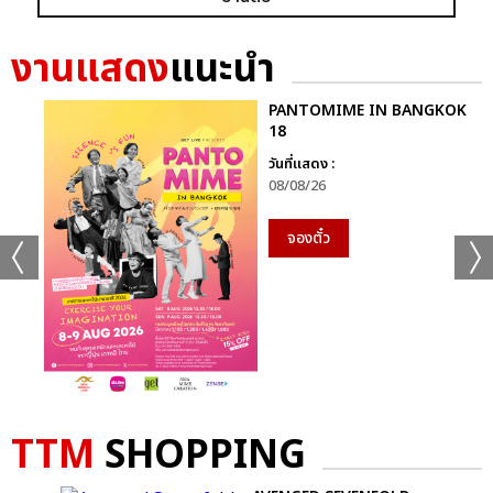
พลังไอดีมีหรือจะอ่อม ทุกคนพร้อมใจกันส่งเสียงทวงคืนคนเท่ให้กลับ
ขึ้นเวที เปิดช่วงอังกอร์แรกด้วยบรรยากาศอบอุ่นของเพลง
งานแสดง
แนะนำ
‘COSMOS’ หลังจบเพลงมีวิดีโอโปรเจกต์จากแฟนคลับชาวไทยรอ
เซอร์ไพรส์ เหล่าไอดีสร้างความประทับใจฉลองการกลับมาอย่างเต็มรูป
แบบของบีไอ รวมถึงครบรอบ 3 ปีของโซโลเดบิวต์อัลบั้ม
PANTOMIME IN BANGKOK
18
WATERFALL จัดเต็มมาทั้งป้ายสโลแกน “같이 한지 3년 됐네 앞으
로도 잘 부탁해요” ที่แปลว่า “3 ปีแล้วนะที่อยู่ด้วยกัน หลังจากนี้ก็
วันที่แสดง :
ฝากตัวด้วยนะ” ป้ายธง “추웠던 겨울, 어느 여름, 쓸쓸한 가을 김
08/08/26
한빈이라서 우리겐 다 봄이야” ซึ่งความหมายคือ “ไม่ว่าจะเป็นฤดู
จองตั๋ว
หนาวที่หนาวเหน็บ ฤดูร้อน ฤดูใบไม้ร่วงที่ว้าเหว่ เพราะคิมฮันบินสำหรับ
พวกเรา ทั้งหมดมันคือฤดูใบไม้ผลิ” ยังมีตุ๊กตารูปปั้นบีไอตัวน้อยสุดคิว
ต์ มอบแทนความรักความหวังดีและแรงซัพพอร์ตที่แฟนๆ มีให้เสมอ
ไม่ใช่แค่ 3 ปีแต่จะมีกันและกันตลอดไป ถึงตรงนี้ บีไอ บอกว่า "อยู่ด้วย
กันมา 3 ปีแล้ว เป็นช่วงเวลาที่ทั้งสั้นและยาว เดี๋ยวต้องไปบับเบิล
(แอปพลิเคชันของประเทศเกาหลีใต้ที่ศิลปินใช้พูดคุยกับแฟนคลับ)
สักหน่อยแล้ว ขอบคุณนะครับทุกคน รักนะจุ๊บๆ แกก็แรงเกิน
ขอบคุณนะครับ ในอนาคตต่อไปก็ฝากตัวด้วยนะครับทุกคน" พร้อม
TTM
SHOPPING
กันนั้นยังขอเก็บบรรยากาศผ่านเลนส์กล้องคู่กับบีไอจิ๋ว ของขวัญ
พิเศษจากไอดีไทย แล้วปิดพาร์ตด้วย ‘Re-Birth’ (다음생) อีกหนึ่ง