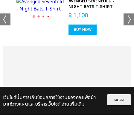
AVENGED SEVENFOLD -
เพลงที่มีความหมายต่อทั้งไอดีและบีไออย่างลึกซึ้ง
NIGHT BATS T-SHIRT
฿
1,100
เอาล่ะๆ เหมือนคอนเสิร์ตจะจบ... แต่ยังไม่จบ อังกอร์รอบสุดท้ายความ
ยาวเกือบ 1 ชั่วโมงจะเป็นตำนานตลอดไป!!! บีไอ เสิร์ฟเพลงคอมโบเซ็ต
BUY NOW
แถมใจดีให้ไอดีเลือกเพลย์ลิสต์ได้ตามชอบ โดดไม่หยุดจนลืมไปเลยว่า
เคยเจ็บขาเจ็บเข่ามาก่อน และของแท้แน่นอนต้องมาพร้อมเบเนฟิตบุก
ประชิดตัวแฟนๆ ทั่วฮอลล์รอบสุดท้าย ลงสเตจไปหาแฟนๆ รวม 3 รอบ
จุกๆ ขนาดนี้ ไม่มีใครให้ได้มากกว่าบีไอแล้วจริงๆ ความพิเศษใส่ไข่เซอร์
ไพรส์แฟนๆ ยังไม่หมด บีไอ เล่าว่าตัวเขากับ พี่เพดี้ เพิ่งทำเพลงใหม่
ด้วยกันระหว่างที่มาไทยครั้งนี้ หลังจากทุกคนได้ฟังก็พร้อมใจกรี๊ดแตก
อีกครั้ง เพราะเนื้อเพลงร้องว่า “I'm in Bangkok City” แถมยัง
“Feel Good” ด้วยอีก แทกุกไอดีผมยาวไปถึงเกาหลีกันแล้วทั้งฮอลล์
ตั้งตารอวันที่เพลงนี้จะถูกปล่อยออกมาให้ได้ฟินกัน
เว็บไซต์นี้มีการเก็บข้อมูลการใช้งานของคุณเพื่อนำ
ตกลง
ก่อนกลับบ้าน ผู้จัด โฟร์วันวันฯ ยังมีกิจกรรม Hi-Touch ปิดท้าย
มาใช้วางแผนและบริหารเว็บไซต์
อ่านเพิ่มเติม
คอนเสิร์ต “บีไอ 2024 ทัวร์ ไฮป์ อัป อิน แบงคอก” (B.I 2024 TOUR
HYPE UP IN BANGKOK) #BI_2024HypeUpinBKK สำหรับผู้
ชมที่ได้รับสิทธิ์ หลายคนพูดเลยซื้อบัตรงานนี้ไม่มีเสียดายตังค์ บางคน
ยังบอกค่าบัตรเท่ากับศูนย์บาท เพราะคุ้มมากจริงๆ มันตอบโจทย์ มัน