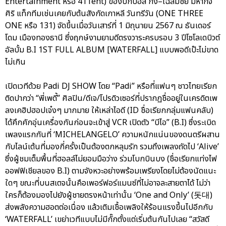
Entertainment หรือ 411ent) ของบิ๊กบอส กึ้ง–เฉลิมชัย มหากิจ
ศิริ แท็กทีมเช่นเคยกับต้นสังกัดเกาหลี วันทรีวัน (ONE THREE
ONE หรือ 131) จัดขึ้นเมื่อวันเสาร์ที่ 1 มิถุนายน 2567 ณ ธันเดอร์
โดม เมืองทองธานี ซึ่งฤกษ์งามยามดีตรงวาระครบรอบ 3 ปีโซโลเดบิวต์
อัลบั้ม B.I 1ST FULL ALBUM [WATERFALL] แบบพอดีเป๊ะไม่ขาด
ไม่เกิน
เปิดเวทีด้วย Padi DJ SHOW โดย “Padi” หรือที่แฟนๆ ชาวไทยเรียก
ติดปากว่า “พี่เพดี้” ศิลปิน/ดีเจ/โปรดิวเซอร์ที่ปรากฏชื่ออยู่ในเครดิตเพ
ลงเคฮิปฮอปเจ๋งๆ มากมาย ให้เหล่าไอดี (ID ชื่อเรียกกลุ่มแฟนคลับ)
ได้คึกคักอุ่นเครื่องกันก่อนจะเข้าสู่ VCR เปิดตัว “บีไอ” (B.I) ซึ่งระเบิด
เพลงแรกกันที่ ‘MICHELANGELO’ ความหนักแน่นของดนตรีผสาน
กับไลน์เต้นที่มองกี่ครั้งเป็นต้องตกหลุมรัก รวมถึงเพลงถัดไป ‘Alive’
ซึ่งผู้ชมเต็มพื้นที่ฮอลล์ไม่ยอมมือว่าง ร่วมโบกบินบง (ชื่อเรียกแท่งไฟ
ออฟฟิเชียลของ B.I) ตามจังหวะอย่างพร้อมเพรียงโดยไม่ต้องนัดแนะ
ใดๆ ขณะที่บนสเตจนั้นคือเพอร์ฟอร์แมนซ์ที่ไม่อาจละสายตาได้ ไม่ว่า
ใครก็ต้องมองไปยังผู้ชายตรงหน้าเท่านั้น ‘One and Only’ (돗대)
ส่งพลังความฮอตต่อเนื่อง แล้วเติมเชื้อเพลิงให้ร้อนแรงขึ้นไปอีกกับ
‘WATERFALL’ เขย่าเวทีแบบไม่มีกั๊กตั้งแต่เริ่มต้นกันไปเลย “สวัสดี