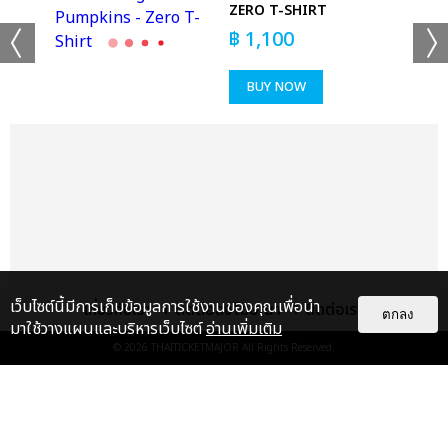
เพลงที่มีความหมายต่อทั้งไอดีและบีไออย่างลึกซึ้ง
T
ZERO T-SHIRT
฿
1,100
เอาล่ะๆ เหมือนคอนเสิร์ตจะจบ... แต่ยังไม่จบ อังกอร์รอบสุดท้ายความ
ยาวเกือบ 1 ชั่วโมงจะเป็นตำนานตลอดไป!!! บีไอ เสิร์ฟเพลงคอมโบเซ็ต
BUY NOW
แถมใจดีให้ไอดีเลือกเพลย์ลิสต์ได้ตามชอบ โดดไม่หยุดจนลืมไปเลยว่า
เคยเจ็บขาเจ็บเข่ามาก่อน และของแท้แน่นอนต้องมาพร้อมเบเนฟิตบุก
ประชิดตัวแฟนๆ ทั่วฮอลล์รอบสุดท้าย ลงสเตจไปหาแฟนๆ รวม 3 รอบ
จุกๆ ขนาดนี้ ไม่มีใครให้ได้มากกว่าบีไอแล้วจริงๆ ความพิเศษใส่ไข่เซอร์
ไพรส์แฟนๆ ยังไม่หมด บีไอ เล่าว่าตัวเขากับ พี่เพดี้ เพิ่งทำเพลงใหม่
ด้วยกันระหว่างที่มาไทยครั้งนี้ หลังจากทุกคนได้ฟังก็พร้อมใจกรี๊ดแตก
อีกครั้ง เพราะเนื้อเพลงร้องว่า “I'm in Bangkok City” แถมยัง
“Feel Good” ด้วยอีก แทกุกไอดีผมยาวไปถึงเกาหลีกันแล้วทั้งฮอลล์
ตั้งตารอวันที่เพลงนี้จะถูกปล่อยออกมาให้ได้ฟินกัน
เว็บไซต์นี้มีการเก็บข้อมูลการใช้งานของคุณเพื่อนำ
เกี่ยวกับเรา
ติดต่อลงโฆษณา
ติดต่อเรา
ตกลง
มาใช้วางแผนและบริหารเว็บไซต์
อ่านเพิ่มเติม
ก่อนกลับบ้าน ผู้จัด โฟร์วันวันฯ ยังมีกิจกรรม Hi-Touch ปิดท้าย
© 2026
THAITICKETMAJOR
All Rights Reserved.
คอนเสิร์ต “บีไอ 2024 ทัวร์ ไฮป์ อัป อิน แบงคอก” (B.I 2024 TOUR
HYPE UP IN BANGKOK) #BI_2024HypeUpinBKK สำหรับผู้
ชมที่ได้รับสิทธิ์ หลายคนพูดเลยซื้อบัตรงานนี้ไม่มีเสียดายตังค์ บางคน
แกลเลอรี
แนะนำ
ยังบอกค่าบัตรเท่ากับศูนย์บาท เพราะคุ้มมากจริงๆ มันตอบโจทย์ มัน