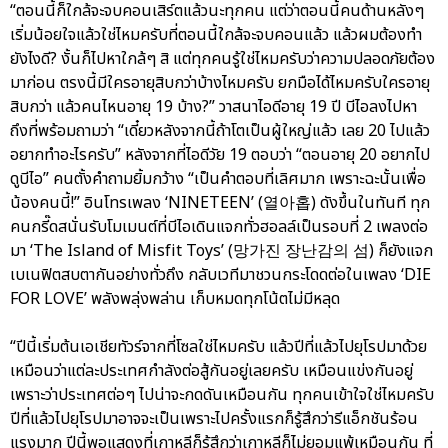
“ตอนนี้ก็ใกล้จะจบคอนเสิร์ตแล้วนะทุกคน แต่ว่าตอนนี้คนด้านหลังๆ
เริ่มน้อยใจแล้วใช่ไหมครับที่ตอนนี้ใกล้จะจบคอนแล้ว แล้วผมต้องทำ
ยังไงดี? งั้นก็ไปหาใกล้ๆ สิ แต่ทุกคนรู้ใช่ไหมครับว่าความปลอดภัยต้อง
มาก่อน ตรงนี้มีใครอายุสิบกว่าบ้างไหมครับ ยกมือได้ไหมครับใครอายุ
สิบกว่า แล้วคนไหนอายุ 19 บ้าง?” วาสนาไอดีอายุ 19 ปี บีไอลงไปหา
ถึงที่พร้อมถามว่า “เดี๋ยวหลังจากนี้ถ้าโตเป็นผู้ใหญ่แล้ว เลย 20 ไปแล้ว
อยากทำอะไรครับ” หลังจากที่ไอดีวัย 19 ตอบว่า “ตอนอายุ 20 อยากไป
ดูบีไอ” คนตั้งคำถามยิ้มกว้าง “เป็นคำตอบที่เลิศมาก เพราะฉะนั้นเพื่อ
น้องคนนี้!” อินโทรเพลง ‘NINETEEN’ (열아홉) ดังขึ้นในทันที ทุก
คนกรี๊ดสนั่นรับโมเมนต์ที่บีไอเดินแจกทั่วฮอลล์เป็นรอบที่ 2 เพลงต่อ
มา ‘The Island of Misfit Toys’ (망가진 장난감의 섬) ก็ยังแจก
เบเนฟิตสบตากันอย่างทั่วถึง กลับเวทีมาชวนกระโดดต่อในเพลง ‘DIE
FOR LOVE’ พลังพลุ่งพล่าน เก็บหมดทุกโน้ตไม่มีหลุด
“ปีนี้เริ่มต้นเอเชียทัวร์จากที่โซลใช่ไหมครับ แล้วปีที่แล้วไปยุโรปมาด้วย
เหมือนว่าแต่ละประเทศกำลังต่อสู้กันอยู่เลยครับ เหมือนแข่งกันอยู่
เพราะว่าประเทศต่อๆ ไปน่าจะกดดันเหมือนกัน ทุกคนเข้าใจใช่ไหมครับ
ปีที่แล้วไปยุโรปมาอาจจะเป็นเพราะไปครั้งแรกก็รู้สึกว่ารีแอ็กชันร้อน
แรงมาก ปีนี้พอแสดงที่เกาหลีก็รู้สึกว่าเกาหลีก็ไม่ยอมแพ้เหมือนกัน ที่