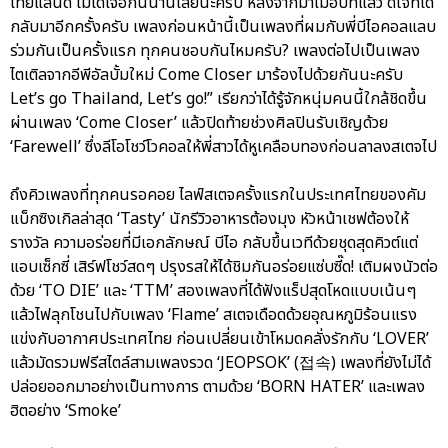
ไทยแลนด์ ไม่ได้เจอกันนานเลยนะครับ หลังจากมาเมื่อปีที่แล้ว ดีใจที่ได้
กลับมาอีกครั้งครับ เพลงก่อนหน้านี้เป็นเพลงที่ผมกับพี่บีไอคอลแลบ
ร่วมกันเป็นครั้งแรก ทุกคนชอบกันไหมครับ? เพลงต่อไปเป็นเพลง
ไตเติลจากอีพีอัลบั้มใหม่ Come Closer มาร้องไปด้วยกันนะครับ
Let’s go Thailand, Let’s go!” เรียกว่าได้รู้จักหนุ่มคนนี้ใกล้ชิดขึ้น
ผ่านเพลง ‘Come Closer’ แล้วปิดท้ายช่วงศิลปินรับเชิญด้วย
‘Farewell’ ซึ่งลีโอโชว์โวคอลให้พี่สาวได้หูเคลือบทองก่อนลาลงสเตจไป
ถึงคิวเพลงที่ทุกคนรอคอย ไลฟ์สเตจครั้งแรกในประเทศไทยของคัม
แบ็กซิงเกิลล่าสุด ‘Tasty’ นักรีวิวอาหารต้องมุง หัวหน้าเชฟต้องให้
รางวัล ความอร่อยที่มีเอกลักษณ์ บีไอ กลับขึ้นเวทีด้วยชุดสุดคิวต์แต่
แอบเซ็กซี่ เสิร์ฟโชว์สดๆ ปรุงรสให้ได้ชิมกันอร่อยแซ่บซี๊ด! เติมผงนัวต่อ
ด้วย ‘TO DIE’ และ ‘TTM’ สองเพลงที่ได้ฟังแร็ปสุดโหดแบบเน้นๆ
แล้วไฟลุกโชนไปกับเพลง ‘Flame’ สเตจเดือดด้วยอุณหภูมิร้อนแรง
แข่งกับอากาศประเทศไทย ก่อนเปลี่ยนเข้าโหมดคลั่งรักกับ ‘LOVER’
แล้วมัดรวมฟรีสไตล์สามเพลงรวด ‘JEOPSOK’ (접속) เพลงที่ยังไม่ได้
ปล่อยออกมาอย่างเป็นทางการ ตามด้วย ‘BORN HATER’ และเพลง
ฮิตอย่าง ‘Smoke’