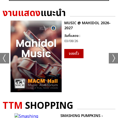
พลังไอดีมีหรือจะอ่อม ทุกคนพร้อมใจกันส่งเสียงทวงคืนคนเท่ให้กลับ
ขึ้นเวที เปิดช่วงอังกอร์แรกด้วยบรรยากาศอบอุ่นของเพลง
งานแสดง
แนะนำ
‘COSMOS’ หลังจบเพลงมีวิดีโอโปรเจกต์จากแฟนคลับชาวไทยรอ
เซอร์ไพรส์ เหล่าไอดีสร้างความประทับใจฉลองการกลับมาอย่างเต็มรูป
MUSIC @ MAHIDOL 2026-
แบบของบีไอ รวมถึงครบรอบ 3 ปีของโซโลเดบิวต์อัลบั้ม
2027
WATERFALL จัดเต็มมาทั้งป้ายสโลแกน “같이 한지 3년 됐네 앞으
วันที่แสดง :
로도 잘 부탁해요” ที่แปลว่า “3 ปีแล้วนะที่อยู่ด้วยกัน หลังจากนี้ก็
03/08/26
ฝากตัวด้วยนะ” ป้ายธง “추웠던 겨울, 어느 여름, 쓸쓸한 가을 김
한빈이라서 우리겐 다 봄이야” ซึ่งความหมายคือ “ไม่ว่าจะเป็นฤดู
จองตั๋ว
หนาวที่หนาวเหน็บ ฤดูร้อน ฤดูใบไม้ร่วงที่ว้าเหว่ เพราะคิมฮันบินสำหรับ
พวกเรา ทั้งหมดมันคือฤดูใบไม้ผลิ” ยังมีตุ๊กตารูปปั้นบีไอตัวน้อยสุดคิว
ต์ มอบแทนความรักความหวังดีและแรงซัพพอร์ตที่แฟนๆ มีให้เสมอ
ไม่ใช่แค่ 3 ปีแต่จะมีกันและกันตลอดไป ถึงตรงนี้ บีไอ บอกว่า "อยู่ด้วย
กันมา 3 ปีแล้ว เป็นช่วงเวลาที่ทั้งสั้นและยาว เดี๋ยวต้องไปบับเบิล
(แอปพลิเคชันของประเทศเกาหลีใต้ที่ศิลปินใช้พูดคุยกับแฟนคลับ)
สักหน่อยแล้ว ขอบคุณนะครับทุกคน รักนะจุ๊บๆ แกก็แรงเกิน
ขอบคุณนะครับ ในอนาคตต่อไปก็ฝากตัวด้วยนะครับทุกคน" พร้อม
TTM
SHOPPING
กันนั้นยังขอเก็บบรรยากาศผ่านเลนส์กล้องคู่กับบีไอจิ๋ว ของขวัญ
พิเศษจากไอดีไทย แล้วปิดพาร์ตด้วย ‘Re-Birth’ (다음생) อีกหนึ่ง
SMASHING PUMPKINS -