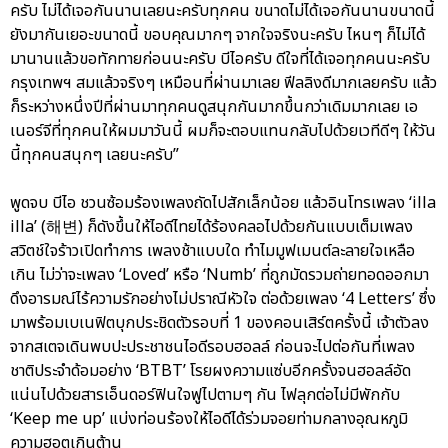
ครับ ไม่ได้เจอกันนานเลยนะครับทุกคน ขนาดไม่ได้เจอกันนานขนาดนี้
ยังมากันเยอะขนาดนี้ ขอบคุณมากๆ จากใจจริงนะครับ ไหนๆ ก็ไม่ได้
มานานแล้วขอทักทายก่อนนะครับ บีไอครับ ดีใจที่ได้เจอทุกคนนะครับ
กรุงเทพฯ สมแล้วจริงๆ เหมือนที่ผ่านมาเลย ฟีลลิงดีมากเลยครับ แล้ว
ก็ระหว่างหนึ่งปีที่ผ่านมาทุกคนดูสนุกกันมากขึ้นกว่าเดิมมากเลย เอ
เนอร์จีที่ทุกคนให้ผมมาวันนี้ ผมก็จะตอบแทนกลับไปด้วยเวทีดีๆ ให้วัน
นี้ทุกคนสนุกๆ เลยนะครับ”
พูดจบ บีไอ ชวนซ้อมร้องเพลงถัดไปสักเล็กน้อย แล้วอินโทรเพลง ‘illa
illa’ (해변) ก็ดังขึ้นให้ไอดีไทยได้ร้องคลอไปด้วยกันแบบเต็มเพลง
สวิตช์ใจร้าวเปิดทำการ เพลงช้าแบบใด ทำไมมูฟเมนต์ละลายใจเหลือ
เกิน ไม่ว่าจะเพลง ‘Loved’ หรือ ‘Numb’ ที่ถูกมัดรวมถ่ายทอดออกมา
ดึงอารมณ์ไร้ความรักอย่างไม่ปราณีหัวใจ ต่อด้วยเพลง ‘4 Letters’ ซึ่ง
มาพร้อมเบเนฟิตบุกประชิดตัวรอบที่ 1 ของคอนเสิร์ตครั้งนี้ เจ้าตัวลง
จากสเตจเดินพบปะประชาชนไอดีรอบฮอลล์ ก่อนจะไปต่อกันที่เพลง
ชาติประจำด้อมอย่าง ‘BTBT’ โรยผงความแซ่บอีกครั้งจนฮอลล์อัด
แน่นไปด้วยสารเอ็นดอร์ฟินใจฟูไปตามๆ กัน ไฟลุกต่อไม่มีพักกับ
‘Keep me up’ แบ่งท่อนร้องให้ไอดีได้ร่วมจอยท่ามกลางอุณหภูมิ
ความฮอตเกินต้าน