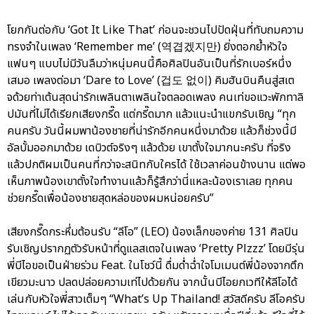
โยกกันต่อกับ ‘Got It Like That’ ก่อนจะชวนไปปัดฝุ่นที่ทับถมความ
ทรงจำในเพลง ‘Remember me’ (역겹겠지만) ยิ่งตอกย้ำหัวใจ
แฟนๆ แบบไม่มีวันลืมว่าหนุ่มคนนี้คือศิลปินอันเป็นที่รักเบอร์หนึ่ง
เสมอ เพลงต่อมา ‘Dare to Love’ (겁도 없이) คิมฮันบินคืนสู่สเต
จด้วยท่าเต้นสุดน่ารักเพลินตาเพลินใจตลอดเพลง คนเท่ขอแวะพักทาลิ
ปมันที่ไม่ได้เรียกเสียงกรี๊ด แต่กรี๊ดมาก แล้วแนะนำแขกรับเชิญ “ทุก
คนครับ วันนี้ผมพาน้องชายที่น่ารักอีกคนหนึ่งมาด้วย แล้วก็ช่วงนี้มี
อัลบั้มออกมาด้วย เดบิวต์จริงๆ แล้วด้วย เขาตั้งใจมากนะครับ ที่จริง
แล้วปกติผมเป็นคนที่กว่าจะสนิทกับใครได้ ใช้เวลาค่อนข้างนาน แต่พอ
เห็นภาพน้องเขาตั้งใจทำงานแล้วก็รู้สึกว่านี่แหละน้องเราเลย ทุกคน
ช่วยกรี๊ดเพื่อน้องชายสุดหล่อของผมหน่อยครับ”
เสียงกรี๊ดกระหึ่มต้อนรับ “ลีโอ” (LEO) น้องเล็กของค่าย 131 ศิลปิน
รับเชิญปรากฏตัวรับหน้าที่ดูแลสเตจในเพลง ‘Pretty Plzzz’ โดยมีรุ่น
พี่บีไอขอเป็นฝ่ายร่วม Feat. ในโชว์นี้ ดื่มด่ำฉ่ำใจโมเมนต์พี่น้องจากตึก
เขียวมะนาว ปลดปล่อยความเท่ไปด้วยกัน จากนั้นบีไอยกเวทีให้ลีโอได้
เล่นกับหัวใจพี่สาวเต็มๆ “What’s Up Thailand! สวัสดีครับ ลีโอครับ