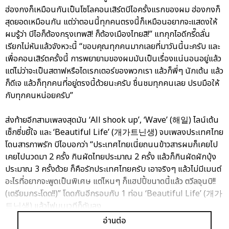
ฮ่องกงก็เหมือนกันเป็นโซโลคอนเสิร์ตบีไอครั้งแรกของผม ฮ่องกงก็
สุดยอดเหมือนกัน แต่ว่าตอนนี้ทุกคนตรงนี้ก็เหมือนอยากจะแสดงให้
ผมรู้ว่า บีไอก็ต้องกรุงเทพสิ! ก็ต้องเมืองไทยสิ!” แทกุกไอดีกรี๊ดลั่น
เรียกไม่หันแล้วจังหวะนี้ “ขอบคุณทุกคนมากเลยที่มาวันนี้นะครับ และ
เพื่อคอนเสิร์ตครั้งนี้ การพยายามของผมมันเป็นเรื่องแน่นอนอยู่แล้ว
แต่ไม่ว่าจะเป็นสตาฟหรือไดเรกเตอร์ของพวกเรา แล้วก็พี่ๆ นักเต้น แล้ว
ก็ดีเจ แล้วก็ทุกคนที่อยู่ตรงนี้ด้วยนะครับ ชื่นชมทุกคนเลย ปรบมือให้
กับทุกคนหน่อยครับ”
ส่งท้ายอีกสามเพลงสุดมัน ‘All shook up’, ‘Wave’ (해일) ไลน์เต้น
เซ็กซี่ขยี้ใจ และ ‘Beautiful Life’ (개가트닌생) จบเพลงประเทศไทย
โดนสารภาพรัก บีไอบอกว่า “ประเทศไทยเนี่ยถนนข้าวสารผมก็เคยไป
เคยไปนวดมา 2 ครั้ง กินผัดไทยประมาณ 2 ครั้ง แล้วก็กินผัดผักบุ้ง
ประมาณ 3 ครั้งด้วย ก็คือรักประเทศไทยครับ เอาจริงๆ แล้วไม่มีเมนต์
อะไรที่อยากจะพูดเป็นพิเศษ แต่ไหนๆ ก็แฮปปี้ขนาดนี้แล้ว ตวีลจุนบิ!!
(เตรียมกระโดด!!)” โดดกันอีกรอบกับ 1 ท่อน ‘Beautiful Life’ (개가
트닌생) แล้วไฟบนเวทีก็ดับลง
อ่านต่อ