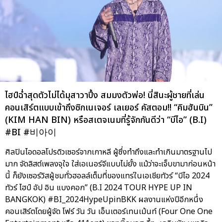
ไฮป์ฉ่ำสุดตัวไม่ได้มุสาวาปึ้ง สมมงตัวพ่อ! นี่สินะผู้ชายที่เล่น
คอนเสิร์ตแบบเข้าถึงซิกเนเจอร์ เลเยอร์ คัสตอม!! “คิมฮันบิน”
(KIM HAN BIN) หรือสเตจเนมที่รู้จักกันดีว่า “บีไอ” (B.I)
#BI #비아이
ศิลปินไอดอลโปรดิวเซอร์จากเกาหลี ผู้ซึ่งทำถึงและทำเกินมาตรฐานไป
มาก จัดลิสต์เพลงจุใจ ใส่เอเนอร์จีแบบไม่ยั้ง แม้ว่าจะเจ็บขามาก่อนหน้า
นี้ ก็ยังเซอร์วิสผู้ชมทั่วฮอลล์เต็มที่ของแทร่ในเอเชียทัวร์ “บีไอ 2024
ทัวร์ ไฮป์ อัป อิน แบงคอก” (B.I 2024 TOUR HYPE UP IN
BANGKOK) #BI_2024HypeUpinBKK ผลงานแห่งปีอีกหนึ่ง
คอนเสิร์ตโดยผู้จัด โฟร์ วัน วัน เอ็นเตอร์เทนเม้นท์ (Four One One