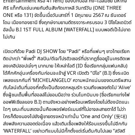
Entertainment หรือ 411ent) ของบิ๊กบอส กึ้ง–เฉลิมชัย มหากิจ
ศิริ แท็กทีมเช่นเคยกับต้นสังกัดเกาหลี วันทรีวัน (ONE THREE
ONE หรือ 131) จัดขึ้นเมื่อวันเสาร์ที่ 1 มิถุนายน 2567 ณ ธันเดอร์
โดม เมืองทองธานี ซึ่งฤกษ์งามยามดีตรงวาระครบรอบ 3 ปีโซโลเดบิวต์
อัลบั้ม B.I 1ST FULL ALBUM [WATERFALL] แบบพอดีเป๊ะไม่ขาด
ไม่เกิน
เปิดเวทีด้วย Padi DJ SHOW โดย “Padi” หรือที่แฟนๆ ชาวไทยเรียก
ติดปากว่า “พี่เพดี้” ศิลปิน/ดีเจ/โปรดิวเซอร์ที่ปรากฏชื่ออยู่ในเครดิตเพ
ลงเคฮิปฮอปเจ๋งๆ มากมาย ให้เหล่าไอดี (ID ชื่อเรียกกลุ่มแฟนคลับ)
ได้คึกคักอุ่นเครื่องกันก่อนจะเข้าสู่ VCR เปิดตัว “บีไอ” (B.I) ซึ่งระเบิด
เพลงแรกกันที่ ‘MICHELANGELO’ ความหนักแน่นของดนตรีผสาน
กับไลน์เต้นที่มองกี่ครั้งเป็นต้องตกหลุมรัก รวมถึงเพลงถัดไป ‘Alive’
ซึ่งผู้ชมเต็มพื้นที่ฮอลล์ไม่ยอมมือว่าง ร่วมโบกบินบง (ชื่อเรียกแท่งไฟ
ออฟฟิเชียลของ B.I) ตามจังหวะอย่างพร้อมเพรียงโดยไม่ต้องนัดแนะ
ใดๆ ขณะที่บนสเตจนั้นคือเพอร์ฟอร์แมนซ์ที่ไม่อาจละสายตาได้ ไม่ว่า
ใครก็ต้องมองไปยังผู้ชายตรงหน้าเท่านั้น ‘One and Only’ (돗대)
ส่งพลังความฮอตต่อเนื่อง แล้วเติมเชื้อเพลิงให้ร้อนแรงขึ้นไปอีกกับ
‘WATERFALL’ เขย่าเวทีแบบไม่มีกั๊กตั้งแต่เริ่มต้นกันไปเลย “สวัสดี