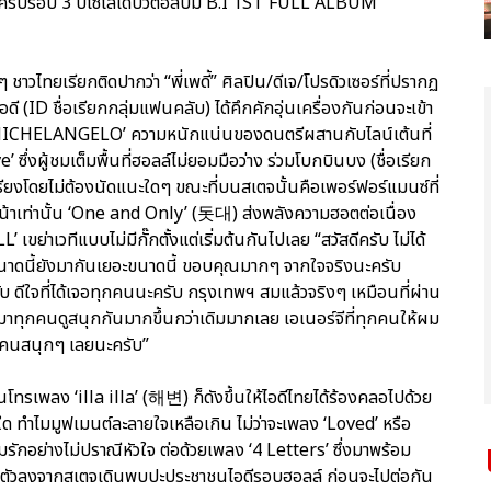
ะครบรอบ 3 ปีโซโลเดบิวต์อัลบั้ม B.I 1ST FULL ALBUM
าวไทยเรียกติดปากว่า “พี่เพดี้” ศิลปิน/ดีเจ/โปรดิวเซอร์ที่ปรากฏ
ดี (ID ชื่อเรียกกลุ่มแฟนคลับ) ได้คึกคักอุ่นเครื่องกันก่อนจะเข้า
นที่ ‘MICHELANGELO’ ความหนักแน่นของดนตรีผสานกับไลน์เต้นที่
 ซึ่งผู้ชมเต็มพื้นที่ฮอลล์ไม่ยอมมือว่าง ร่วมโบกบินบง (ชื่อเรียก
ียงโดยไม่ต้องนัดแนะใดๆ ขณะที่บนสเตจนั้นคือเพอร์ฟอร์แมนซ์ที่
งหน้าเท่านั้น ‘One and Only’ (돗대) ส่งพลังความฮอตต่อเนื่อง
เขย่าเวทีแบบไม่มีกั๊กตั้งแต่เริ่มต้นกันไปเลย “สวัสดีครับ ไม่ได้
าดนี้ยังมากันเยอะขนาดนี้ ขอบคุณมากๆ จากใจจริงนะครับ
 ดีใจที่ได้เจอทุกคนนะครับ กรุงเทพฯ สมแล้วจริงๆ เหมือนที่ผ่าน
านมาทุกคนดูสนุกกันมากขึ้นกว่าเดิมมากเลย เอเนอร์จีที่ทุกคนให้ผม
ทุกคนสนุกๆ เลยนะครับ”
โทรเพลง ‘illa illa’ (해변) ก็ดังขึ้นให้ไอดีไทยได้ร้องคลอไปด้วย
ด ทำไมมูฟเมนต์ละลายใจเหลือเกิน ไม่ว่าจะเพลง ‘Loved’ หรือ
ักอย่างไม่ปราณีหัวใจ ต่อด้วยเพลง ‘4 Letters’ ซึ่งมาพร้อม
 เจ้าตัวลงจากสเตจเดินพบปะประชาชนไอดีรอบฮอลล์ ก่อนจะไปต่อกัน