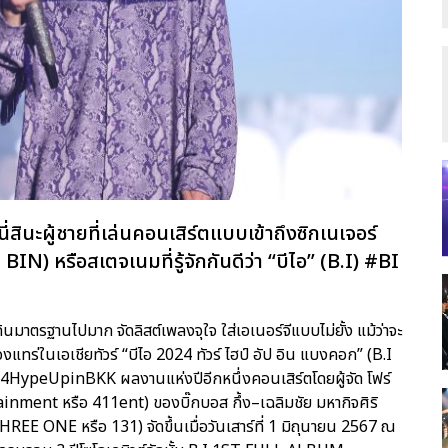
นี่สินะผู้ชายที่เล่นคอนเสิร์ตแบบเข้าถึงซิกเนเจอร์
IN) หรือสเตจเนมที่รู้จักกันดีว่า “บีไอ” (B.I) #BI
ินมาตรฐานไปมาก จัดลิสต์เพลงจุใจ ใส่เอเนอร์จีแบบไม่ยั้ง แม้ว่าจะ
่ของแทร่ในเอเชียทัวร์ “บีไอ 2024 ทัวร์ ไฮป์ อัป อิน แบงคอก” (B.I
UpinBKK ผลงานแห่งปีอีกหนึ่งคอนเสิร์ตโดยผู้จัด โฟร์
inment หรือ 411ent) ของบิ๊กบอส กึ้ง–เฉลิมชัย มหากิจศิริ
HREE ONE หรือ 131) จัดขึ้นเมื่อวันเสาร์ที่ 1 มิถุนายน 2567 ณ