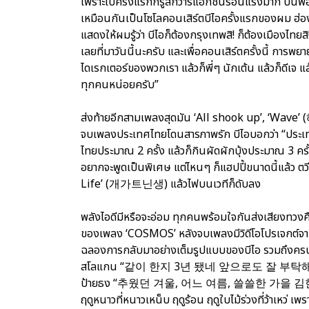
เพราะไปครั้งแรกก็รู้สึกว่ารีแอ็กชันร้อนแรงมาก ปีนี้พอ
เหมือนกันเป็นโซโลคอนเสิร์ตบีไอครั้งแรกของผม ฮ่อ
แสดงให้ผมรู้ว่า บีไอก็ต้องกรุงเทพสิ! ก็ต้องเมืองไทยส
เลยที่มาวันนี้นะครับ และเพื่อคอนเสิร์ตครั้งนี้ การพ
ไดเรกเตอร์ของพวกเรา แล้วก็พี่ๆ นักเต้น แล้วก็ดีเจ แ
ทุกคนหน่อยครับ”
ส่งท้ายอีกสามเพลงสุดมัน ‘All shook up’, ‘Wave’ 
จบเพลงประเทศไทยโดนสารภาพรัก บีไอบอกว่า “ประเท
ไทยประมาณ 2 ครั้ง แล้วก็กินผัดผักบุ้งประมาณ 3 ครั้
อยากจะพูดเป็นพิเศษ แต่ไหนๆ ก็แฮปปี้ขนาดนี้แล้ว ตวี
Life’ (개가트닌생) แล้วไฟบนเวทีก็ดับลง
พลังไอดีมีหรือจะอ่อม ทุกคนพร้อมใจกันส่งเสียงทวงค
ของเพลง ‘COSMOS’ หลังจบเพลงมีวิดีโอโปรเจกต์จาก
ฉลองการกลับมาอย่างเต็มรูปแบบของบีไอ รวมถึงครบร
สโลแกน “같이 한지 3년 됐네 앞으로도 잘 부탁해요” ที่แปลว่า
ป้ายธง “추웠던 겨울, 어느 여름, 쓸쓸한 가을 김한빈이라
ฤดูหนาวที่หนาวเหน็บ ฤดูร้อน ฤดูใบไม้ร่วงที่ว้าเหว่ เ