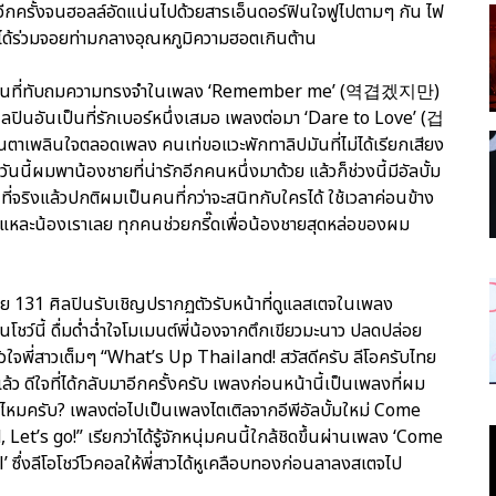
ีกครั้งจนฮอลล์อัดแน่นไปด้วยสารเอ็นดอร์ฟินใจฟูไปตามๆ กัน ไฟ
ดีได้ร่วมจอยท่ามกลางอุณหภูมิความฮอตเกินต้าน
ปัดฝุ่นที่ทับถมความทรงจำในเพลง ‘Remember me’ (역겹겠지만)
ศิลปินอันเป็นที่รักเบอร์หนึ่งเสมอ เพลงต่อมา ‘Dare to Love’ (겁
ินตาเพลินใจตลอดเพลง คนเท่ขอแวะพักทาลิปมันที่ไม่ได้เรียกเสียง
นนี้ผมพาน้องชายที่น่ารักอีกคนหนึ่งมาด้วย แล้วก็ช่วงนี้มีอัลบั้ม
ที่จริงแล้วปกติผมเป็นคนที่กว่าจะสนิทกับใครได้ ใช้เวลาค่อนข้าง
นี่แหละน้องเราเลย ทุกคนช่วยกรี๊ดเพื่อน้องชายสุดหล่อของผม
ค่าย 131 ศิลปินรับเชิญปรากฏตัวรับหน้าที่ดูแลสเตจในเพลง
ในโชว์นี้ ดื่มด่ำฉ่ำใจโมเมนต์พี่น้องจากตึกเขียวมะนาว ปลดปล่อย
บหัวใจพี่สาวเต็มๆ “What’s Up Thailand! สวัสดีครับ ลีโอครับไทย
ล้ว ดีใจที่ได้กลับมาอีกครั้งครับ เพลงก่อนหน้านี้เป็นเพลงที่ผม
ไหมครับ? เพลงต่อไปเป็นเพลงไตเติลจากอีพีอัลบั้มใหม่ Come
t’s go!” เรียกว่าได้รู้จักหนุ่มคนนี้ใกล้ชิดขึ้นผ่านเพลง ‘Come
’ ซึ่งลีโอโชว์โวคอลให้พี่สาวได้หูเคลือบทองก่อนลาลงสเตจไป