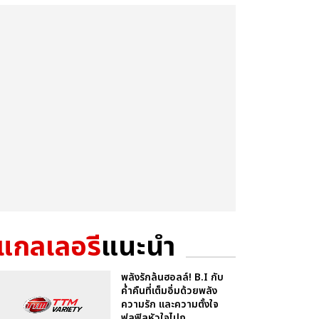
แกลเลอรี
แนะนำ
พลังรักล้นฮอลล์! B.I กับ
ค่ำคืนที่เต็มอิ่มด้วยพลัง
ความรัก และความตั้งใจ
ฟูลฟิลหัวใจไปก...