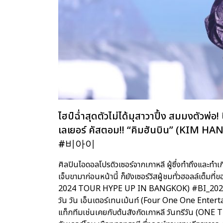
ไฮป์ฉ่ำสุดตัวไม่ได้มุสาวาปึ้ง สมมงตัวพ่อ! 
เลเยอร์ คัสตอม!! “คิมฮันบิน” (KIM HAN B
#비아이
ศิลปินไอดอลโปรดิวเซอร์จากเกาหลี ผู้ซึ่งทำถึงและทำเก
เจ็บขามาก่อนหน้านี้ ก็ยังเซอร์วิสผู้ชมทั่วฮอลล์เต็มที
2024 TOUR HYPE UP IN BANGKOK) #BI_2024Hype
วัน วัน เอ็นเตอร์เทนเม้นท์ (Four One One Enterta
แท็กทีมเช่นเคยกับต้นสังกัดเกาหลี วันทรีวัน (ONE T