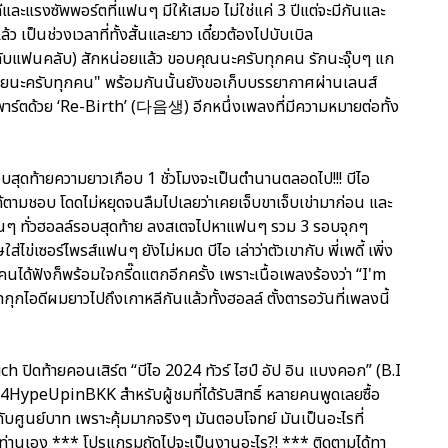
และแรงซัพพอร์ตที่แฟนๆ มีให้เสมอ ไม่ใช่แค่ 3 ปีแต่จะมีกันและ
้ว เป็นช่วงเวลาที่ทั้งสั้นและยาว เดี๋ยวต้องไปบับเบิล
ยกับแฟนคลับ) สักหน่อยแล้ว ขอบคุณนะครับทุกคน รักนะจุ๊บๆ แก
วยนะครับทุกคน" พร้อมกันนั้นยังขอเก็บบรรยากาศผ่านเลนส์
ดพาร์ตด้วย ‘Re-Birth’ (다음생) อีกหนึ่งเพลงที่มีความหมายต่อทั้ง
รอบสุดท้ายความยาวเกือบ 1 ชั่วโมงจะเป็นตำนานตลอดไป!!! บีไอ
ได้ตามชอบ โดดไม่หยุดจนลืมไปเลยว่าเคยเจ็บขาเจ็บเข่ามาก่อน และ
นๆ ทั่วฮอลล์รอบสุดท้าย ลงสเตจไปหาแฟนๆ รวม 3 รอบจุกๆ
่ไข่เซอร์ไพรส์แฟนๆ ยังไม่หมด บีไอ เล่าว่าตัวเขากับ พี่เพดี้ เพิ่ง
คนได้ฟังก็พร้อมใจกรี๊ดแตกอีกครั้ง เพราะเนื้อเพลงร้องว่า “I'm
ไอดีผมยาวไปถึงเกาหลีกันแล้วทั้งฮอลล์ ตั้งตารอวันที่เพลงนี้
ch ปิดท้ายคอนเสิร์ต “บีไอ 2024 ทัวร์ ไฮป์ อัป อิน แบงคอก” (B.I
pinBKK สำหรับผู้ชมที่ได้รับสิทธิ์ หลายคนพูดเลยซื้อ
กับศูนย์บาท เพราะคุ้มมากจริงๆ มันตอบโจทย์ มันเป็นอะไรที่
ยตัวท่านเอง *** โปรแกรมถัดไปจะเป็นงานอะไร?! *** ติดตามได้ทา