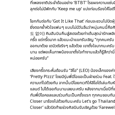
ที่เพลงชาติประจำด้อมอย่าง ‘BTBT’ โรยผงความแซ่บอ
ลุกต่อไม่มีพักกับ ‘Keep me up’ แบ่งท่อนร้องให้ไอ
โยกกันต่อกับ ‘Got It Like That’ ก่อนจะชวนไป
ยิ่งตอกย้ำหัวใจแฟนๆ แบบไม่มีวันลืมว่าหนุ่มคนนี้คือ
도 없이) คิมฮันบินคืนสู่สเตจด้วยท่าเต้นสุดน่ารักเพล
กรี๊ด แต่กรี๊ดมาก แล้วแนะนำแขกรับเชิญ “ทุกคนครับ วั
ออกมาด้วย เดบิวต์จริงๆ แล้วด้วย เขาตั้งใจมากนะครับ 
นาน แต่พอเห็นภาพน้องเขาตั้งใจทำงานแล้วก็รู้สึกว่า
หน่อยครับ”
เสียงกรี๊ดกระหึ่มต้อนรับ “ลีโอ” (LEO) น้องเล็กของ
‘Pretty Plzzz’ โดยมีรุ่นพี่บีไอขอเป็นฝ่ายร่วม Feat. 
ความเท่ไปด้วยกัน จากนั้นบีไอยกเวทีให้ลีโอได้เล่นกั
แลนด์ ไม่ได้เจอกันนานเลยนะครับ หลังจากมาเมื่อปีที่แ
กับพี่บีไอคอลแลบร่วมกันเป็นครั้งแรก ทุกคนชอบกัน
Closer มาร้องไปด้วยกันนะครับ Let’s go Thailand, Le
Closer’ แล้วปิดท้ายช่วงศิลปินรับเชิญด้วย ‘Farewell