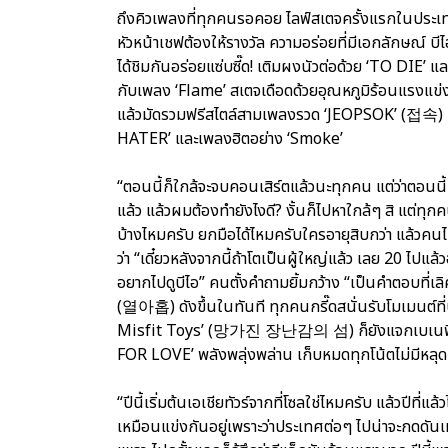
ถึงคิวเพลงที่ทุกคนรอคอย ไลฟ์สเตจครั้งแรกในประเทศ
หัวหน้าเชฟต้องให้รางวัล ความอร่อยที่มีเอกลักษณ์ บีไอ 
ได้ชิมกันอร่อยแซ่บซี๊ด! เติมผงนัวต่อด้วย ‘TO DIE’
กับเพลง ‘Flame’ สเตจเดือดด้วยอุณหภูมิร้อนแรงแข่
แล้วมัดรวมฟรีสไตล์สามเพลงรวด ‘JEOPSOK’ (접속) เ
HATER’ และเพลงฮิตอย่าง ‘Smoke’
“ตอนนี้ก็ใกล้จะจบคอนเสิร์ตแล้วนะทุกคน แต่ว่าตอนนี
แล้ว แล้วผมต้องทำยังไงดี? งั้นก็ไปหาใกล้ๆ สิ แต่ทุก
บ้างไหมครับ ยกมือได้ไหมครับใครอายุสิบกว่า แล้วคนไ
ว่า “เดี๋ยวหลังจากนี้ถ้าโตเป็นผู้ใหญ่แล้ว เลย 20 ไปแ
อยากไปดูบีไอ” คนตั้งคำถามยิ้มกว้าง “เป็นคำตอบที่เ
(열아홉) ดังขึ้นในทันที ทุกคนกรี๊ดสนั่นรับโมเมนต์ที่
Misfit Toys’ (망가진 장난감의 섬) ก็ยังแจกเบเนฟิตสบ
FOR LOVE’ พลังพลุ่งพล่าน เก็บหมดทุกโน้ตไม่มีหลุด
“ปีนี้เริ่มต้นเอเชียทัวร์จากที่โซลใช่ไหมครับ แล้วปีที่
เหมือนแข่งกันอยู่เพราะว่าประเทศต่อๆ ไปน่าจะกดดันเห