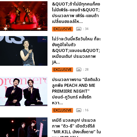
&QUOT;ถ้าไม่มีทุกคนก็คง
ไม่มีเพิร์ธ-แซนต้า&QUOT;
ประมวลภาพ เพิร์ธ-แซนต้า
เปลี่ยนฮอลล์ให...
EXCLUSIVE
: 34
ไม่ว่าจะวันนี้หรือวันไหน ก็จะ
ยังภูมิใจในตัว
&QUOT;แจบอม&QUOT;
เหมือนเดิม! ประมวลภาพ
JA...
EXCLUSIVE
: 28
ประมวลภาพงาน “มีสติแล้ว
ลูกพีช PEACH AND ME
PREMIERE NIGHT”
ปอนด์-ภูวินทร์ คลั่งรัก
หวา...
EXCLUSIVE
: 16
เคมีดี มวลสนุก! ประมวล
ภาพ “ดิว-ธี” เปิดตัวซีรีส์
“MR.KILL มังงะสั่งตาย” ใน