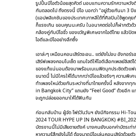
รูปปั้นบีไอตัวน้อยสุดคิวต์ มอบแทนความรักความหวังดี
กันตลอดไป ถึงตรงนี้ บีไอ บอกว่า "อยู่ด้วยกันมา 3 ปีแล
(แอปพลิเคชันของประเทศเกาหลีใต้ที่ศิลปินใช้พูดคุ
ก็แรงเกิน ขอบคุณนะครับ ในอนาคตต่อไปก็ฝากตัวด้
กล้องคู่กับบีไอจิ๋ว ของขวัญพิเศษจากไอดีไทย แล้วปิ
ไอดีและบีไออย่างลึกซึ้ง
เอาล่ะๆ เหมือนคอนเสิร์ตจะจบ... แต่ยังไม่จบ อังกอร์
เสิร์ฟเพลงคอมโบเซ็ต แถมใจดีให้ไอดีเลือกเพลย์ลิสต์
ของแท้แน่นอนต้องมาพร้อมเบเนฟิตบุกประชิดตัวแฟ
ขนาดนี้ ไม่มีใครให้ได้มากกว่าบีไอแล้วจริงๆ ความพิเศษใส
ทำเพลงใหม่ด้วยกันระหว่างที่มาไทยครั้งนี้ หลังจากทุก
in Bangkok City” แถมยัง “Feel Good” ด้วยอีก แทกุก
จะถูกปล่อยออกมาให้ได้ฟินกัน
ก่อนกลับบ้าน ผู้จัด โฟร์วันวันฯ ยังมีกิจกรรม Hi-Tou
2024 TOUR HYPE UP IN BANGKOK) #BI_2024HypeU
บัตรงานนี้ไม่มีเสียดายตังค์ บางคนยังบอกค่าบัตรเท่า
หาความรู้สึกยังไม่ได้ ต้องมาดูบีไอเล่นคอนเสิร์ตด้ว