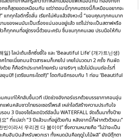
แสดงที่เกาหลีก็รู้สึกว่าเกาหลีก็ไม่ยอมแพ้เหมือนกัน ที่ฮ่องกงก็
งกงก็สุดยอดเหมือนกัน แต่ว่าตอนนี้ทุกคนตรงนี้ก็เหมือนอยากจะ
ิ!” แทกุกไอดีกรี๊ดลั่น เรียกไม่หันแล้วจังหวะนี้ “ขอบคุณทุกคนมาก
ยายามของผมมันเป็นเรื่องแน่นอนอยู่แล้ว แต่ไม่ว่าจะเป็นสตาฟหรือ
ล้วก็ทุกคนที่อยู่ตรงนี้ด้วยนะครับ ชื่นชมทุกคนเลย ปรบมือให้กับ
(해일) ไลน์เต้นเซ็กซี่ขยี้ใจ และ ‘Beautiful Life’ (개가트닌생)
ศไทยเนี่ยถนนข้าวสารผมก็เคยไป เคยไปนวดมา 2 ครั้ง กินผัด
งด้วย ก็คือรักประเทศไทยครับ เอาจริงๆ แล้วไม่มีเมนต์อะไรที่
ลจุนบิ!! (เตรียมกระโดด!!)” โดดกันอีกรอบกับ 1 ท่อน ‘Beautiful
ืนคนเท่ให้กลับขึ้นเวที เปิดช่วงอังกอร์แรกด้วยบรรยากาศอบอุ่น
แฟนคลับชาวไทยรอเซอร์ไพรส์ เหล่าไอดีสร้างความประทับใจ
อบ 3 ปีของโซโลเดบิวต์อัลบั้ม WATERFALL จัดเต็มมาทั้งป้าย
 “3 ปีแล้วนะที่อยู่ด้วยกัน หลังจากนี้ก็ฝากตัวด้วยนะ”
서 우리겐 다 봄이야” ซึ่งความหมายคือ “ไม่ว่าจะเป็น
พราะคิมฮันบินสำหรับพวกเรา ทั้งหมดมันคือฤดูใบไม้ผลิ” ยังมีตุ๊กตา