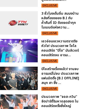
EXCLUSIVE
3 ชั่วโมงเต็มอิ่ม สมมงบ้าน
หลังที่สองของ B.I กับ
ค่ำคืนที่ ID ต้องจดจำทุก
โมเมนต์แห่งความ...
EXCLUSIVE
เอวอ่อนเอวหวานตราตรึง
หัวใจ! ประมวลภาพ โซโล
คอนเสิร์ต “บีไอ” มันส์เวอร์
คอนเสิร์ตจบ อารม...
EXCLUSIVE
บีไอสร้างเรื่องแล้ว! งานจบ
อารมณ์ไม่จบ ประมวลภาพ
แฟนมีตติ้ง [B.I OFFLINE]
สนุก ฮา ซึ้ง ...
EXCLUSIVE
ประมวลภาพ “จอส-กวิน”
จัดปาร์ตี้ริมหาดสุดฮอต ใน
คอนเสิร์ตครั้งยิ่งใหญ่