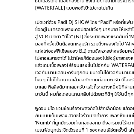
ธันเดอร์โดม เมืองทองธานี ซึ่งฤกษ์งามยามดีตรงวาร
[WATERFALL] แบบพอดีเป๊ะไม่ขาดไม่เกิน
เปิดเวทีด้วย Padi DJ SHOW โดย “Padi” หรือที่แฟนๆ ช
ชื่ออยู่ในเครดิตเพลงเคฮิปฮอปเจ๋งๆ มากมาย ให้เหล่าไอ
สู่ VCR เปิดตัว “บีไอ” (B.I) ซึ่งระเบิดเพลงแรกกั
มองกี่ครั้งเป็นต้องตกหลุมรัก รวมถึงเพลงถัดไป ‘Alive’
แท่งไฟออฟฟิเชียลของ B.I) ตามจังหวะอย่างพร้อมเพร
ไม่อาจละสายตาได้ ไม่ว่าใครก็ต้องมองไปยังผู้ชายตร
แล้วเติมเชื้อเพลิงให้ร้อนแรงขึ้นไปอีกกับ ‘WATERFALL’ 
เจอกันนานเลยนะครับทุกคน ขนาดไม่ได้เจอกันนานขน
ไหนๆ ก็ไม่ได้มานานแล้วขอทักทายก่อนนะครับ บีไอครับ
มาเลย ฟีลลิงดีมากเลยครับ แล้วก็ระหว่างหนึ่งปีที่ผ่
มาวันนี้ ผมก็จะตอบแทนกลับไปด้วยเวทีดีๆ ให้วันนี้
พูดจบ บีไอ ชวนซ้อมร้องเพลงถัดไปสักเล็กน้อย แล้วอิน
กันแบบเต็มเพลง สวิตช์ใจร้าวเปิดทำการ เพลงช้าแบบใ
‘Numb’ ที่ถูกมัดรวมถ่ายทอดออกมาดึงอารมณ์ไร้ความร
เบเนฟิตบุกประชิดตัวรอบที่ 1 ของคอนเสิร์ตครั้งนี้