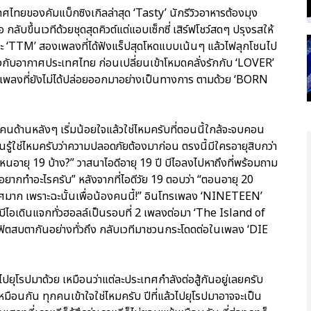
ไทยของคัมแบ็กซิงเกิลล่าสุด ‘Tasty’ นักรีวิวอาหารต้องมุง
กลับขึ้นเวทีด้วยชุดสุดคิวต์แต่แอบเซ็กซี่ เสิร์ฟโชว์สดๆ ปรุงรสให้
 และ ‘TTM’ สองเพลงที่ได้ฟังแร็ปสุดโหดแบบเน้นๆ แล้วไฟลุกโชนไป
งกับอากาศประเทศไทย ก่อนเปลี่ยนเข้าโหมดคลั่งรักกับ ‘LOVER’
พลงที่ยังไม่ได้ปล่อยออกมาอย่างเป็นทางการ ตามด้วย ‘BORN
้คนด้านหลังๆ เริ่มน้อยใจแล้วใช่ไหมครับที่ตอนนี้ใกล้จะจบคอน
คนรู้ใช่ไหมครับว่าความปลอดภัยต้องมาก่อน ตรงนี้มีใครอายุสิบกว่า
หนอายุ 19 บ้าง?” วาสนาไอดีอายุ 19 ปี บีไอลงไปหาถึงที่พร้อมถาม
ล้วอยากทำอะไรครับ” หลังจากที่ไอดีวัย 19 ตอบว่า “ตอนอายุ 20
ลิศมาก เพราะฉะนั้นเพื่อน้องคนนี้!” อินโทรเพลง ‘NINETEEN’
บีไอเดินแจกทั่วฮอลล์เป็นรอบที่ 2 เพลงต่อมา ‘The Island of
ตากันอย่างทั่วถึง กลับเวทีมาชวนกระโดดต่อในเพลง ‘DIE
แล้วไปยุโรปมาด้วย เหมือนว่าแต่ละประเทศกำลังต่อสู้กันอยู่เลยครับ
มือนกัน ทุกคนเข้าใจใช่ไหมครับ ปีที่แล้วไปยุโรปมาอาจจะเป็น