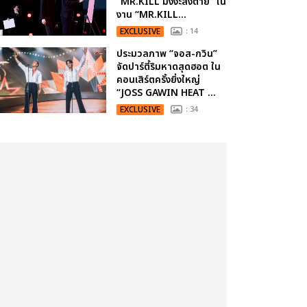
“MR.KILL มังงะสั่งตาย” ใน
งาน “MR.KILL...
EXCLUSIVE
: 14
ประมวลภาพ “จอส-กวิน”
จัดปาร์ตี้ริมหาดสุดฮอต ใน
คอนเสิร์ตครั้งยิ่งใหญ่
“JOSS GAWIN HEAT ...
EXCLUSIVE
: 34