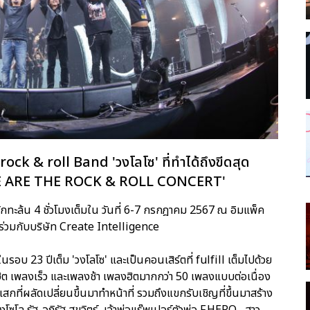
rock & roll Band 'วงโลโซ' ที่ทำได้ถึงขีดสุด
 WE ARE THE ROCK & ROLL CONCERT'
ทะล้น 4 ชั่วโมงเต็มใน วันที่ 6-7 กรกฎาคม 2567 ณ อิมแพ็ค
 ร่วมกับบริษัท Create Intelligence
รอบ 23 ปีเต็ม 'วงโลโซ' และเป็นคอนเสิร์ตที่ fulfill เต็มไปด้วย
ลงฮิต เพลงเร็ว และเพลงช้า เพลงฮิตมากกว่า 50 เพลงแบบต่อเนื่อง
เสกที่ผลัดเปลี่ยนขึ้นมาทำหน้าที่ รวมถึงแขกรับเชิญที่ขึ้นมาสร้าง
ซโล รัฐ-อภิรัฐ สุขจิตร์, เจ้าพ่อแร๊พเปอร์ตัวพ่อ F.HERO , สาว