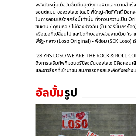
พลังวัยหนุ่มเมื่อวันชื่นคืนสุขวิ่งตามฝันและความสำเ
รอนต์แมน ของวงโลโซ โดยมี พี่ใหญ่-กิตติศักดิ์ มือกลอ
ในการคอนเสิร์ตฯครั้งนี้เท่านั้น ทิ้งทวนความเป็น Or
ซมซาน / คุณเธอ / ไม่ต้องห่วงฉัน (ในเวอร์ชั่นกระโ
หรือเธอที่เปลี่ยนไป และปิดท้ายอย่างสวยงามด้วย ‘เ
พี่รัฐ-กลาง (Loso Original) - พี่ต้อม (SEK Loso) เร
'28 YRS LOSO WE ARE THE ROCK & ROLL CONCERT'
ถึงการเสริมทัพทีมดนตรีปัจจุบันของโลโซ นี่คือคอนเส
และชาวร็อกที่เข้ามาชม สมการรอคอยและคิดถึงอย่า
อัลบั้ม
รูป