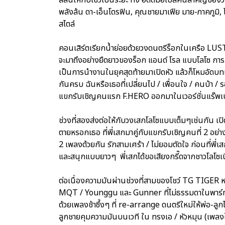
พลังล้น ดา-เอ็นโดรฟิน, คุณชายมาเฟีย มาย-ภาคภูมิ
สไตล์
คอนเสิร์ตเรียกน้ำย่อยด้วยวงดนตรีร็อกในเครือ LUST
จะมาถึงอย่างยืดยาวของร็อก แอนด์ โรล แบบโลโซ การเ
เป็นการนำงานในยุคสุดท้ายมาเปิดหัว แล้วก็โหมอัด
กันครบ ฉันหรือเธอที่เปลี่ยนไป / เพื่อนใจ / คนบ้า / รอ
แขกรับเชิญคนแรก F.HERO ออกมาในเวอร์ชั่นแร๊พเปอร
ช่วงที่สองส่งต่อให้กับวงเสกโลโซแบบเต็มๆเช่นกัน เปิ
ตายหรอกเธอ ที่พี่เสกมาคู่กับแขกรับเชิญคนที่ 2 อย่
2 เพลงด้วยกัน รักสามเศร้า / ไม่ยอมตัดใจ ก่อนที่พี่เส
และสนุกแบบยาวๆ พี่เสกได้ขอเสียงกรี๊ดจากชาวโลโซเ
ต่อเนื่องความมันผ่านช่วงที่สามของโชว์ TG TIGER 
MQT / Younggu และ Gunner ที่ไม่ธรรมดาในพาร์ท พ่อ
ด้วยเพลงช้าซึ้งๆ ที่ re-arrange ดนตรีใหม่ให้พ่อ-ลู
ลูกชายคุมความมันบนเวที ใน ทรงเอ / หัวหมุน (เพลงใหม่