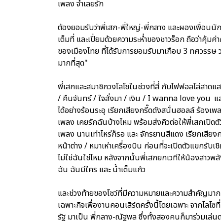
เพลง จำเลยรัก
ต้องยอมรับว่าพี่เสก-พี่ใหญ่-พี่กลาง และผองเพื่อนนั
เต็มที่ และเปี่ยมด้วยความระห่ำของชาวร็อก ถือว่าคุ้มค่
ของเมืองไทย ที่ได้รับการยอมรับมาเกือบ 3 ทศวรรษ ว่า
มากที่สุด"
พี่เสกและสมาชิกวงโลโซในช่วงที่สี่ กับไฟฟอลโล่สาดแสงค
/ คืนจันทร์ / ใจสั่งมา / เงิน / I wanna love you แล
ได้อย่างร้อนระอุ เรียกเสียงกรี๊ดดังสนั่นฮอลล์ ร้องเพลง
เพลง เคยรักฉันบ้างไหม พร้อมส่งคิวต่อให้พี่เสกเปิด
เพลง นานเท่าไหร่ก็รอ และ จักรยานสีแดง เรียกเสียงกรี๊
หน้าต่าง / หมาเห่าเครื่องบิน ก่อนที่จะเปิดตัวแขกรั
ไม่ใช่ฉันใช่ไหม หลังจากนั้นพี่เสกยกเวทีให้น้องสาวพ
ฉัน ฉันมีใคร และ น้ำเต็มแก้ว
และช่วงท้ายของโชว์ที่มีความหมายและความสำคัญมากม
เฉพาะกิจเพื่องานคอนเสิร์ตครั้งนี้โดยเฉพาะ จากโลโซที
รัฐ มาเป็น พี่กลาง-ณัฐพล ซึ่งทั้งสองคนก็มาร่วมเล