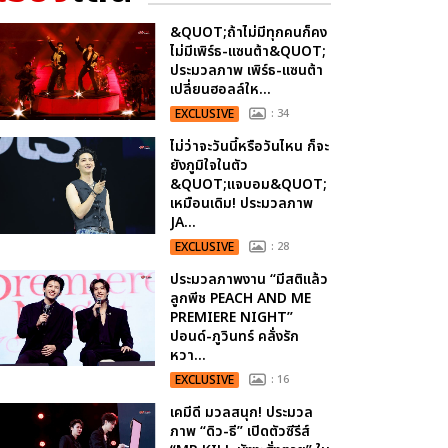
&QUOT;ถ้าไม่มีทุกคนก็คง
ไม่มีเพิร์ธ-แซนต้า&QUOT;
ประมวลภาพ เพิร์ธ-แซนต้า
เปลี่ยนฮอลล์ให...
EXCLUSIVE
: 34
ไม่ว่าจะวันนี้หรือวันไหน ก็จะ
ยังภูมิใจในตัว
&QUOT;แจบอม&QUOT;
เหมือนเดิม! ประมวลภาพ
JA...
EXCLUSIVE
: 28
ประมวลภาพงาน “มีสติแล้ว
ลูกพีช PEACH AND ME
PREMIERE NIGHT”
ปอนด์-ภูวินทร์ คลั่งรัก
หวา...
EXCLUSIVE
: 16
เคมีดี มวลสนุก! ประมวล
ภาพ “ดิว-ธี” เปิดตัวซีรีส์