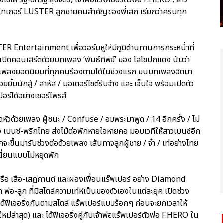
, ไทเกอร์ LUSTER ลูกชายคนสำคัญของพี่เสก เรียกว่าครบทุก
ER Entertainment เพื่อวอร์มหูให้มีภูมิต้านทานการกระหน่ำที่
ปิดคอนเสิร์ตด้วยบทเพลง ‘พันธ์ทิพย์’ ของ โลโซปกแดง นับว่า
บทเพลงยอดนิยมที่ทุกคนร้องตามได้ในช่วงแรก ขนบทเพลงฮิตมา
ยยิ้มนักสู้ / สาหัส / มอเตอร์ไซต์รับจ้าง และ เจ็บใจ พร้อมเปิดตัว
์ได้อย่างเซอร์ไพรส์
ดหัวด้วยเพลง ผู้ชนะ / Confuse / อมพระมาพูด / 14 อีกครั้ง / ไม่
าง เบนซ์-พริกไทย ส่งไม้ต่อพักหายใจหายคอ มอบเวทีให้สาวเบนซ์อีก
กจะขึ้นมารับช่วงต่อด้วยเพลง เส้นทางลูกผู้ชาย / จ๋า / เท่อย่างไทย
นี่ยนแบบไม่หยุดพัก
หรือ เสือ-เสฏกานต์ และผองเพื่อนแร๊พเปอร์ อย่าง Diamond
-ลูก ที่มีสไตล์ความเท่ห์เป็นของตัวเองในแต่ละยุค เปิดช่วง
กได้ฟีเจอริ่งกันตามสไตล์ แร๊พเปอร์แบบร็อกๆ ก่อนจะยกเวลาให้
ล่าสุด) และ ได้ฟีเจอริ่งคู่กับเจ้าพ่อแร๊พเปอร์ตัวพ่อ F.HERO ใน