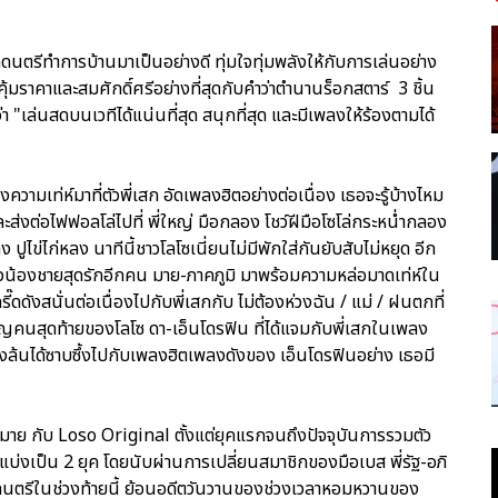
กดนตรีทำการบ้านมาเป็นอย่างดี ทุ่มใจทุ่มพลังให้กับการเล่นอย่าง
าคุ้มราคาและสมศักดิ์ศรีอย่างที่สุดกับคำว่าตำนานร็อกสตาร์ 3 ชิ้น
 "เล่นสดบนเวทีได้แน่นที่สุด สนุกที่สุด และมีเพลงให้ร้องตามได้
วามเท่ห์มาที่ตัวพี่เสก อัดเพลงฮิตอย่างต่อเนื่อง เธอจะรู้บ้างไหม
ะส่งต่อไฟฟอลโล่ไปที่ พี่ใหญ่ มือกลอง โชว์ฝีมือโซโล่กระหน่ำกลอง
 ปูไข่ไก่หลง นาทีนี้ชาวโลโซเนี่ยนไม่มีพักใส่กันยับสับไม่หยุด อีก
ตัวน้องชายสุดรักอีกคน มาย-ภาคภูมิ มาพร้อมความหล่อมาดเท่ห์ใน
ดดังสนั่นต่อเนื่องไปกับพี่เสกกับ ไม่ต้องห่วงฉัน / แม่ / ฝนตกที่
บเชิญคนสุดท้ายของโลโซ ดา-เอ็นโดรฟิน ที่ได้แจมกับพี่เสกในเพลง
ลังล้นได้ซาบซึ้งไปกับเพลงฮิตเพลงดังของ เอ็นโดรฟินอย่าง เธอมี
าย กับ Loso Original ตั้งแต่ยุคแรกจนถึงปัจจุบันการรวมตัว
่แบ่งเป็น 2 ยุค โดยนับผ่านการเปลี่ยนสมาชิกของมือเบส พี่รัฐ-อภิ
่นดนตรีในช่วงท้ายนี้ ย้อนอดีตวันวานของช่วงเวลาหอมหวานของ