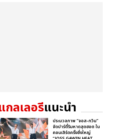
แกลเลอรี
แนะนำ
ประมวลภาพ “จอส-กวิน”
จัดปาร์ตี้ริมหาดสุดฮอต ใน
คอนเสิร์ตครั้งยิ่งใหญ่
“JOSS GAWIN HEAT ...