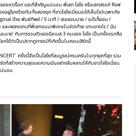
ร็จของชาวร็อก และที่สำคัญแน่นอน พี่เสก โลโซ หรือเสกสรรค์ คือฟ
งอยู่โยงด้วยกันทั้งสองยุค ที่ชาวโลโซเนี่ยนจะได้เห็นโชว์เฉพาะกิจ
iginal ด้วย พันธ์ทิพย์ / 5 นาที / เธอชอบนาย / อะไรก็ยอม /
ดด) และเพลงแถมที่พี่เสกขนมาพิเศษในช่วงท้าย แทบขาดใจ / ฉัน
ราและนาย’ กับการรวมตัวของมือเบส 3 คนของ โลโซ เป็นครั้งแรกคือ
ียกได้ว่าเป็นปรากฏการณ์ที่เกิดขึ้นในคอนเสิร์ตนี้
 ครั้งนี้จึงเป็นโลโซที่สมบูรณ์ครบครันในทุกยุคที่สุด รวม
ิร์ตที่สร้างความสุขและความมันอย่างล้นหลามให้กับชาวโลโซเนี่ยน
งแน่นอน