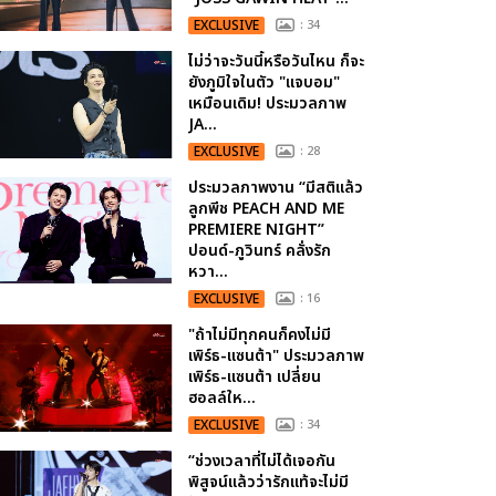
EXCLUSIVE
: 34
ไม่ว่าจะวันนี้หรือวันไหน ก็จะ
ยังภูมิใจในตัว "แจบอม"
เหมือนเดิม! ประมวลภาพ
JA...
EXCLUSIVE
: 28
ประมวลภาพงาน “มีสติแล้ว
ลูกพีช PEACH AND ME
PREMIERE NIGHT”
ปอนด์-ภูวินทร์ คลั่งรัก
หวา...
EXCLUSIVE
: 16
"ถ้าไม่มีทุกคนก็คงไม่มี
เพิร์ธ-แซนต้า" ประมวลภาพ
เพิร์ธ-แซนต้า เปลี่ยน
ฮอลล์ให...
EXCLUSIVE
: 34
“ช่วงเวลาที่ไม่ได้เจอกัน
พิสูจน์แล้วว่ารักแท้จะไม่มี