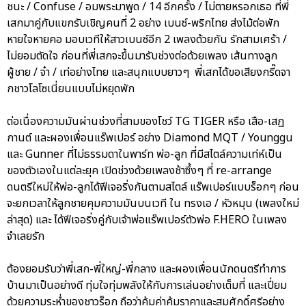
ชนะ / Confuse / อมพระมาพูด / 14 อีกครั้ง / ไม่ตายหรอกเธอ ที่พี่
เสกมาคู่กับแขกรับเชิญคนที่ 2 อย่าง เบนซ์-พริกไทย ส่งไม้ต่อพัก
หายใจหายคอ มอบเวทีให้สาวเบนซ์อีก 2 เพลงด้วยกัน รักสามเศร้า /
ไม่ยอมตัดใจ ก่อนที่พี่เสกจะขึ้นมารับช่วงต่อด้วยเพลง เส้นทางลูก
ผู้ชาย / จ๋า / เท่อย่างไทย และสนุกแบบยาวๆ พี่เสกได้ขอเสียงกรี๊ดจา
กชาวโลโซเนี่ยนแบบไม่หยุดพัก
ต่อเนื่องความมันผ่านช่วงที่สามของโชว์ TG TIGER หรือ เสือ-เสฏ
กานต์ และผองเพื่อนแร๊พเปอร์ อย่าง Diamond MQT / Younggu
และ Gunner ที่ไม่ธรรมดาในพาร์ท พ่อ-ลูก ที่มีสไตล์ความเท่ห์เป็น
ของตัวเองในแต่ละยุค เปิดช่วงด้วยเพลงช้าซึ้งๆ ที่ re-arrange
ดนตรีใหม่ให้พ่อ-ลูกได้ฟีเจอริ่งกันตามสไตล์ แร๊พเปอร์แบบร็อกๆ ก่อน
จะยกเวลาให้ลูกชายคุมความมันบนเวที ใน ทรงเอ / หัวหมุน (เพลงใหม่
ล่าสุด) และ ได้ฟีเจอริ่งคู่กับเจ้าพ่อแร๊พเปอร์ตัวพ่อ F.HERO ในเพลง
จำเลยรัก
ต้องยอมรับว่าพี่เสก-พี่ใหญ่-พี่กลาง และผองเพื่อนนักดนตรีทำการ
บ้านมาเป็นอย่างดี ทุ่มใจทุ่มพลังให้กับการเล่นอย่างเต็มที่ และเปี่ยม
ด้วยความระห่ำของชาวร็อก ถือว่าคุ้มค่าคุ้มราคาและสมศักดิ์ศรีอย่าง