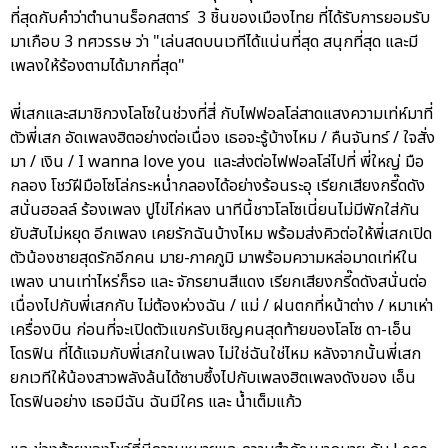
ที่สุดกับคำว่าตำนานร็อกสตาร์ 3 ชิ้นของเมืองไทย ที่ได้รับการยอมรับ
มาเกือบ 3 ทศวรรษ ว่า "เล่นสดบนเวทีได้แน่นที่สุด สนุกที่สุด และมี
เพลงให้ร้องตามได้มากที่สุด"
พี่เสกและสมาชิกวงโลโซในช่วงที่สี่ กับไฟฟอลโล่สาดแสงความเท่ห์มาที่
ตัวพี่เสก อัดเพลงฮิตอย่างต่อเนื่อง เธอจะรู้บ้างไหม / คืนจันทร์ / ใจสั่ง
มา / เงิน / I wanna love you และส่งต่อไฟฟอลโล่ไปที่ พี่ใหญ่ มือ
กลอง โชว์ฝีมือโซโล่กระหน่ำกลองได้อย่างร้อนระอุ เรียกเสียงกรี๊ดดัง
สนั่นฮอลล์ ร้องเพลง ปูไข่ไก่หลง นาทีนี้ชาวโลโซเนี่ยนไม่มีพักใส่กัน
ยับสับไม่หยุด อีกเพลง เคยรักฉันบ้างไหม พร้อมส่งคิวต่อให้พี่เสกเปิด
ตัวน้องชายสุดรักอีกคน มาย-ภาคภูมิ มาพร้อมความหล่อมาดเท่ห์ใน
เพลง นานเท่าไหร่ก็รอ และ จักรยานสีแดง เรียกเสียงกรี๊ดดังสนั่นต่อ
เนื่องไปกับพี่เสกกับ ไม่ต้องห่วงฉัน / แม่ / ฝนตกที่หน้าต่าง / หมาเห่า
เครื่องบิน ก่อนที่จะเปิดตัวแขกรับเชิญคนสุดท้ายของโลโซ ดา-เอ็น
โดรฟิน ที่ได้แจมกับพี่เสกในเพลง ไม่ใช่ฉันใช่ไหม หลังจากนั้นพี่เสก
ยกเวทีให้น้องสาวพลังล้นได้ซาบซึ้งไปกับเพลงฮิตเพลงดังของ เอ็น
โดรฟินอย่าง เธอมีฉัน ฉันมีใคร และ น้ำเต็มแก้ว