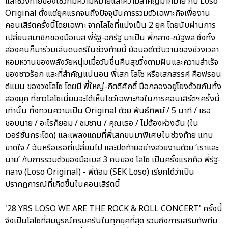
และช่วงท้ายของโชว์ที่มีความหมายและความสำคัญมากมาย กับ Loso
Original ตั้งแต่ยุคแรกจนถึงปัจจุบันการรวมตัวเฉพาะกิจเพื่องาน
คอนเสิร์ตครั้งนี้โดยเฉพาะ จากโลโซที่แบ่งเป็น 2 ยุค โดยนับผ่านการ
เปลี่ยนสมาชิกของมือเบส พี่รัฐ-อภิรัฐ มาเป็น พี่กลาง-ณัฐพล ซึ่งทั้ง
สองคนก็มาร่วมเล่นดนตรีในช่วงท้ายนี้ ย้อนอดีตวันวานของช่วงเวลา
หอมหวานของพลังวัยหนุ่มเมื่อวันชื่นคืนสุขวิ่งตามฝันและความสำเร็จ
ของชาวร็อก และที่สำคัญแน่นอน พี่เสก โลโซ หรือเสกสรรค์ คือฟรอน
ต์แมน ของวงโลโซ โดยมี พี่ใหญ่-กิตติศักดิ์ มือกลองอยู่โยงด้วยกันทั้ง
สองยุค ที่ชาวโลโซเนี่ยนจะได้เห็นโชว์เฉพาะกิจในการคอนเสิร์ตฯครั้งนี้
เท่านั้น ทิ้งทวนความเป็น Original ด้วย พันธ์ทิพย์ / 5 นาที / เธอ
ชอบนาย / อะไรก็ยอม / ซมซาน / คุณเธอ / ไม่ต้องห่วงฉัน (ใน
เวอร์ชั่นกระโดด) และเพลงแถมที่พี่เสกขนมาพิเศษในช่วงท้าย แทบ
ขาดใจ / ฉันหรือเธอที่เปลี่ยนไป และปิดท้ายอย่างสวยงามด้วย ‘เราและ
นาย’ กับการรวมตัวของมือเบส 3 คนของ โลโซ เป็นครั้งแรกคือ พี่รัฐ-
กลาง (Loso Original) - พี่ต้อม (SEK Loso) เรียกได้ว่าเป็น
ปรากฏการณ์ที่เกิดขึ้นในคอนเสิร์ตนี้
'28 YRS LOSO WE ARE THE ROCK & ROLL CONCERT' ครั้งนี้
จึงเป็นโลโซที่สมบูรณ์ครบครันในทุกยุคที่สุด รวมถึงการเสริมทัพทีม