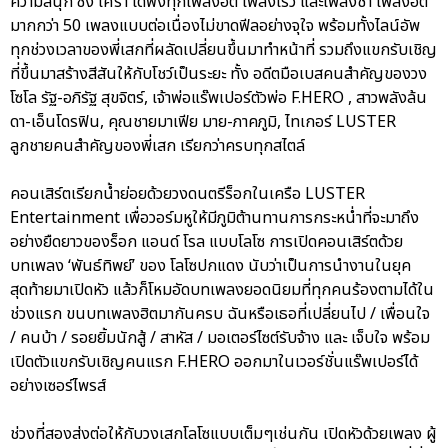
ความสนุก ซึ้ง เศร้า ได้ฟังทุกเพลงฮิต เพลงเร็ว และเพลงช้า เพลงฮิต
มากกว่า 50 เพลงแบบต่อเนื่องไม่ขาดฟีลอย่างจุใจ พร้อมทั้งไลน์อัพ
ทุกช่วงเวลาของพี่เสกที่ผลัดเปลี่ยนขึ้นมาทำหน้าที่ รวมถึงแขกรับเชิญ
ที่ขึ้นมาสร้างสีสันให้กับโชว์เป็นระยะ ทั้ง อดีตมือเบสคนสำคัญของวง
โซโล รัฐ-อภิรัฐ สุขจิตร์, เจ้าพ่อแร๊พเปอร์ตัวพ่อ F.HERO , สาวพลังล้น
ดา-เอ็นโดรฟิน, คุณชายมาเฟีย มาย-ภาคภูมิ, ไทเกอร์ LUSTER
ลูกชายคนสำคัญของพี่เสก เรียกว่าครบทุกสไตล์
คอนเสิร์ตเรียกน้ำย่อยด้วยวงดนตรีร็อกในเครือ LUSTER
Entertainment เพื่อวอร์มหูให้มีภูมิต้านทานการกระหน่ำที่จะมาถึง
อย่างยืดยาวของร็อก แอนด์ โรล แบบโลโซ การเปิดคอนเสิร์ตด้วย
บทเพลง ‘พันธ์ทิพย์’ ของ โลโซปกแดง นับว่าเป็นการนำงานในยุค
สุดท้ายมาเปิดหัว แล้วก็โหมอัดบทเพลงยอดนิยมที่ทุกคนร้องตามได้ใน
ช่วงแรก ขนบทเพลงฮิตมากันครบ ฉันหรือเธอที่เปลี่ยนไป / เพื่อนใจ
/ คนบ้า / รอยยิ้มนักสู้ / สาหัส / มอเตอร์ไซต์รับจ้าง และ เจ็บใจ พร้อม
เปิดตัวแขกรับเชิญคนแรก F.HERO ออกมาในเวอร์ชั่นแร๊พเปอร์ได้
อย่างเซอร์ไพรส์
ช่วงที่สองส่งต่อให้กับวงเสกโลโซแบบเต็มๆเช่นกัน เปิดหัวด้วยเพลง ผู้