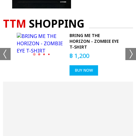
TTM
SHOPPING
OP
BRING ME THE
HORIZON - ZOMBIE EYE
T-SHIRT
฿
1,200
BUY NOW