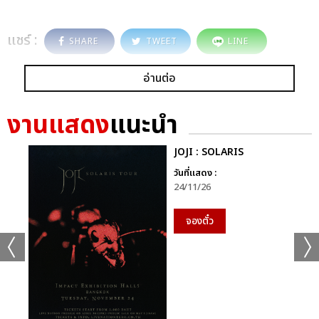
แชร์ :
SHARE
TWEET
LINE
อ่านต่อ
งานแสดง
แนะนำ
JOJI : SOLARIS
วันที่แสดง :
24/11/26
จองตั๋ว