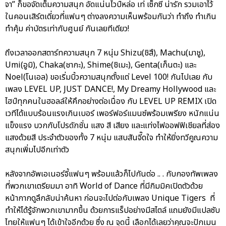
จา” ก็ขอจัดเต็มความสนุก อัดแน่นไวป์หล่อ เท่ เซ็กซี่ น่ารัก รวมเอาไว้
ในคอนเสิร์ตเดี่ยวที่แฟนๆ ต่างลงความเห็นพร้อมกันว่า ทำถึง ทำเกิน
ทำคุ้ม ค่าบัตรเท่ากับศูนย์ กันเลยทีเดียว!
ถึงเวลาออกสตาร์ทความสนุก 7 หนุ่ม Shizu(ชิสึ), Machu(มาชู),
Umi(อูมิ), Chaka(ชากะ), Shime(ชิเมะ), Genta(เก็นตะ) และ
Noel(โนเอล) ขอเริ่มบิ้วความสนุกตั้งแต่ Level 100! กันไปเลย กับ
เพลง LEVEL UP, JUST DANCE!, My Dreamy Hollywood และ
ไฮป์ทุกคนในฮอลล์ให้คึกอย่างต่อเนื่อง กับ LEVEL UP REMIX เปิด
เวทีได้แบบร้อนแรงเกินเบอร์ เพอร์ฟอร์แมนซ์พร้อมเพรียง หนักแน่น
แข็งแรง บวกกับโปรดักชั่น แสง สี เสียง และแท่งไฟออฟฟิเชียลที่ส่อง
แสงด้วยสี ประจำตัวของทั้ง 7 หนุ่ม แสบสันจี๊ดใจ ทำให้ยิ่งทวีคูณความ
สนุกเพิ่มไปอีกเท่าตัว
หลังจากอัพเอเนอร์จี้แฟนๆ พร้อมแล้วก็ไปกันต่อ .. . กับกองทัพเพลง
ที่พวกเขาเตรียมมา อาทิ World of Dance ที่มีกิมมิคเปิดตัวด้วย
หน้ากากดูลึกลับน่าค้นหา ก่อนจะไปต่อกับเพลง Unique Tigers ที่
ทำให้ได้รู้จักพวกเขามากขึ้น ด้วยการแร็ปอย่างมีสไตล์ แถมยังมีแปลซับ
ไทยให้แฟนๆ ได้เข้าใจอีกด้วย ซึ่ง ณ จุดนี้ เลือกได้เลยว่าคุณจะปักเมน