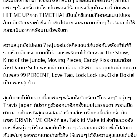
และมาถึงไทยทั้งที เซอร์ไพร์สที่หนุ่มๆ เตรียมมาเพื่อแฟนๆ ก็ทำเอา
แฟนๆ ร้องกรี๊ด กับโชว์เต้นเพลงที่ร้อนแรงที่สุดในพ.ศ.นี้ กับเพลง
HIT ME UP จาก TIMETHAI เป็นเซ็กซี่แดนซ์ที่เอาคะแนนไปเลย
ล้านเต็มสิบเพราะทำถึง ทำเกินไปมาก จากอากาศเย็นๆ ในฮอลล์ ทำให้
กลายเป็นอากาศร้อนในชั่วพริบตา
ความสนุกยังไม่หมด 7 หนุ่มขอโชว์สกิลแดนซ์กันต่อกับพลังเท้าไฟที่
รวดเร็ว แข็งแรง แบบที่ไม่อาจกระพริบตาได้ กับเพลง The Show,
King of the Jungle, Moving Pieces, Candy Kiss ตามมาด้วย
ช่วง Dance Solo ของแต่ละคน ก่อนจะเสิร์ฟความสนุกกันต่อแบบจุก
ในเพลง 99 PERCENT, Love Tag, Lock Lock และ Okie Dokie!
เป็นเพลงสุดท้าย
สุดท้ายแต่ไม่ท้ายสุด เมื่อแฟนๆ พร้อมใจกันเรียก “โทระจาๆ” หนุ่มๆ
Travis Japan ก็ปรากฏตัวออกมาอีกครั้งแบบไม่ธรรมดา เพราะเปิด
ตัวมาจากด้านหลังสุดของฮอลล์ เรียกเสียงกรี๊ดกระหึ่มอีกครั้ง กับ
เพลง DRIVIN' ME CRAZY และ Talk it! Make it! ส่งท้ายช่วงอัง
กอร์ ซึ่งหนุ่มๆ ก็ร้อง และเต้นไปรอบๆ ฮอลล์คอนเสิร์ต เพื่อไปสบตา
กับแฟนๆ ของพวกเขาอย่างทั่วถึง ให้แฟนๆ ได้รับความสุขแบบเต็มอิ่ม