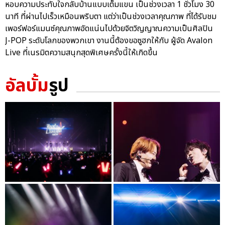
หอบความประทับใจกลับบ้านแบบเต็มแขน เป็นช่วงเวลา 1 ชั่วโมง 30
นาที ที่ผ่านไปเร็วเหมือนพริบตา แต่ว่าเป็นช่วงเวลาคุณภาพ ที่ได้รับชม
เพอร์ฟอร์แมนซ์คุณภาพอัดแน่นไปด้วยจิตวิญญาณความเป็นศิลปิน
J-POP ระดับโลกของพวกเขา งานนี้ต้องขอซูฮกให้กับ ผู้จัด Avalon
Live ที่เนรมิตความสนุกสุดพิเศษครั้งนี้ให้เกิดขึ้น
อัลบั้ม
รูป