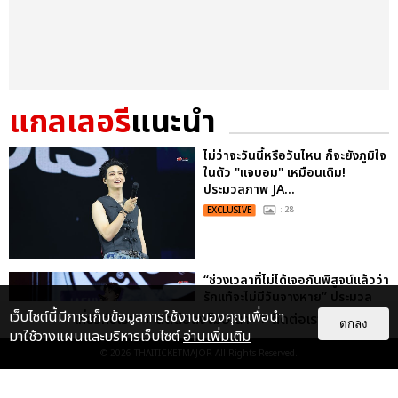
แกลเลอรี
แนะนำ
ไม่ว่าจะวันนี้หรือวันไหน ก็จะยังภูมิใจ
ในตัว "แจบอม" เหมือนเดิม!
ประมวลภาพ JA...
EXCLUSIVE
: 28
“ช่วงเวลาที่ไม่ได้เจอกันพิสูจน์แล้วว่า
รักแท้จะไม่มีวันจางหาย” ประมวล
ภาพ JAEHYUN กับแฟน...
เว็บไซต์นี้มีการเก็บข้อมูลการใช้งานของคุณเพื่อนำ
เกี่ยวกับเรา
ติดต่อลงโฆษณา
ติดต่อเรา
ตกลง
มาใช้วางแผนและบริหารเว็บไซต์
อ่านเพิ่มเติม
EXCLUSIVE
: 10
© 2026
THAITICKETMAJOR
All Rights Reserved.