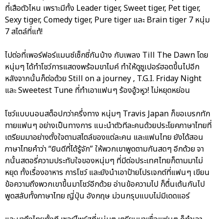
ที่เสือตัวไหน เพราะมีทั้ง Leader tiger, Sweet tiger, Pet tiger,
Sexy tiger, Comedy tiger, Pure tiger และ Brain tiger 7 หนุ่ม
7 สไตล์ที่แท้!
ไปต่อที่เพอร์ฟอร์แมนซ์เซ็กซี่กันบ้าง กับเพลง Till The Dawn โดย
หนุ่มๆ ได้ทำโชว์การแสดงพร้อมขาไมค์ ทำให้ดูซูเปอร์ฮอตขึ้นไปอีก
หลังจากนั้นก็ต่อด้วย Still on a journey , T.G.I. Friday Night
และ Sweetest Tune ที่ทำเอาแฟนๆ ร้องอู้วหูว! ไม่หยุดหย่อน
โชว์แบบนอนสต็อปกว่าครึ่งทาง หนุ่มๆ Travis Japan ก็ขอเบรกทัก
ทายแฟนๆ อย่างเป็นทางการ แนะนำตัวทีละคนด้วยประโยคภาษาไทยที่
เตรียมมาอย่างตั้งใจตามสไตล์ของแต่ละคน และแฟนไทย ยังได้สอน
ภาษาไทยคำว่า “ยินดีที่ได้รู้จัก” ให้พวกเขาพูดตามกันสดๆ อีกด้วย จา
กนั้นสตอรี่ความประทับใจของหนุ่มๆ ที่มีต่อประเทศไทยก็ตามมาไม่
หยุด ทั้งเรื่องอาหาร การโชว์ และยังนำเอาป้ายโปรเจกต์ที่แฟนๆ เขียน
ข้อความถึงพวกเขาขึ้นมาโชว์อีกด้วย อ่านข้อความไป ก็ตื่นเต้นกันไป
พูดสลับทั้งภาษาไทย ญี่ปุ่น อังกฤษ ม่วนกรุบแบบไม่มีเดดแอร์