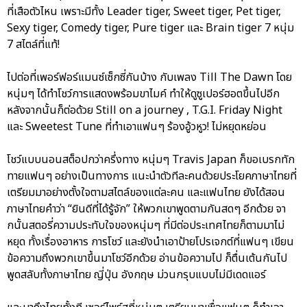
ที่เสือตัวไหน เพราะมีทั้ง Leader tiger, Sweet tiger, Pet tiger,
Sexy tiger, Comedy tiger, Pure tiger และ Brain tiger 7 หนุ่ม
7 สไตล์ที่แท้!
ไปต่อที่เพอร์ฟอร์แมนซ์เซ็กซี่กันบ้าง กับเพลง Till The Dawn โดย
หนุ่มๆ ได้ทำโชว์การแสดงพร้อมขาไมค์ ทำให้ดูซูเปอร์ฮอตขึ้นไปอีก
หลังจากนั้นก็ต่อด้วย Still on a journey , T.G.I. Friday Night
และ Sweetest Tune ที่ทำเอาแฟนๆ ร้องอู้วหูว! ไม่หยุดหย่อน
โชว์แบบนอนสต็อปกว่าครึ่งทาง หนุ่มๆ Travis Japan ก็ขอเบรกทัก
ทายแฟนๆ อย่างเป็นทางการ แนะนำตัวทีละคนด้วยประโยคภาษาไทยที่
เตรียมมาอย่างตั้งใจตามสไตล์ของแต่ละคน และแฟนไทย ยังได้สอน
ภาษาไทยคำว่า “ยินดีที่ได้รู้จัก” ให้พวกเขาพูดตามกันสดๆ อีกด้วย จา
กนั้นสตอรี่ความประทับใจของหนุ่มๆ ที่มีต่อประเทศไทยก็ตามมาไม่
หยุด ทั้งเรื่องอาหาร การโชว์ และยังนำเอาป้ายโปรเจกต์ที่แฟนๆ เขียน
ข้อความถึงพวกเขาขึ้นมาโชว์อีกด้วย อ่านข้อความไป ก็ตื่นเต้นกันไป
พูดสลับทั้งภาษาไทย ญี่ปุ่น อังกฤษ ม่วนกรุบแบบไม่มีเดดแอร์