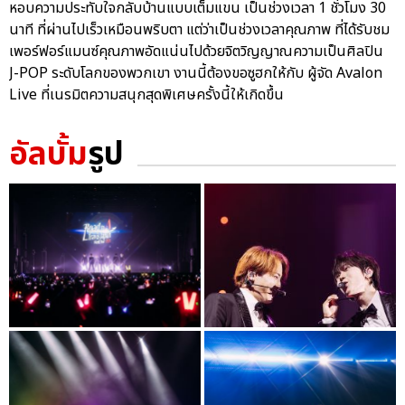
หอบความประทับใจกลับบ้านแบบเต็มแขน เป็นช่วงเวลา 1 ชั่วโมง 30
นาที ที่ผ่านไปเร็วเหมือนพริบตา แต่ว่าเป็นช่วงเวลาคุณภาพ ที่ได้รับชม
เพอร์ฟอร์แมนซ์คุณภาพอัดแน่นไปด้วยจิตวิญญาณความเป็นศิลปิน
J-POP ระดับโลกของพวกเขา งานนี้ต้องขอซูฮกให้กับ ผู้จัด Avalon
Live ที่เนรมิตความสนุกสุดพิเศษครั้งนี้ให้เกิดขึ้น
อัลบั้ม
รูป