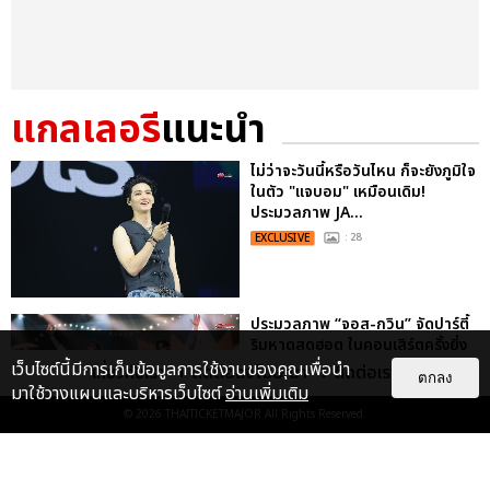
แกลเลอรี
แนะนำ
ไม่ว่าจะวันนี้หรือวันไหน ก็จะยังภูมิใจ
ในตัว "แจบอม" เหมือนเดิม!
ประมวลภาพ JA...
EXCLUSIVE
: 28
ประมวลภาพ “จอส-กวิน” จัดปาร์ตี้
ริมหาดสุดฮอต ในคอนเสิร์ตครั้งยิ่ง
ใหญ่ “JOSS GAWIN HEAT ...
เว็บไซต์นี้มีการเก็บข้อมูลการใช้งานของคุณเพื่อนำ
เกี่ยวกับเรา
ติดต่อลงโฆษณา
ติดต่อเรา
ตกลง
มาใช้วางแผนและบริหารเว็บไซต์
อ่านเพิ่มเติม
EXCLUSIVE
: 34
© 2026
THAITICKETMAJOR
All Rights Reserved.
“ช่วงเวลาที่ไม่ได้เจอกันพิสูจน์แล้วว่า