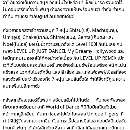
จา” ก็ขอจัดเต็มความสนุก อัดแน่นไวป์หล่อ เท่ เซ็กซี่ น่ารัก รวมเอาไว้
ในคอนเสิร์ตเดี่ยวที่แฟนๆ ต่างลงความเห็นพร้อมกันว่า ทำถึง ทำเกิน
ทำคุ้ม ค่าบัตรเท่ากับศูนย์ กันเลยทีเดียว!
ถึงเวลาออกสตาร์ทความสนุก 7 หนุ่ม Shizu(ชิสึ), Machu(มาชู),
Umi(อูมิ), Chaka(ชากะ), Shime(ชิเมะ), Genta(เก็นตะ) และ
Noel(โนเอล) ขอเริ่มบิ้วความสนุกตั้งแต่ Level 100! กันไปเลย กับ
เพลง LEVEL UP, JUST DANCE!, My Dreamy Hollywood และ
ไฮป์ทุกคนในฮอลล์ให้คึกอย่างต่อเนื่อง กับ LEVEL UP REMIX เปิด
เวทีได้แบบร้อนแรงเกินเบอร์ เพอร์ฟอร์แมนซ์พร้อมเพรียง หนักแน่น
แข็งแรง บวกกับโปรดักชั่น แสง สี เสียง และแท่งไฟออฟฟิเชียลที่ส่อง
แสงด้วยสี ประจำตัวของทั้ง 7 หนุ่ม แสบสันจี๊ดใจ ทำให้ยิ่งทวีคูณความ
สนุกเพิ่มไปอีกเท่าตัว
หลังจากอัพเอเนอร์จี้แฟนๆ พร้อมแล้วก็ไปกันต่อ .. . กับกองทัพเพลง
ที่พวกเขาเตรียมมา อาทิ World of Dance ที่มีกิมมิคเปิดตัวด้วย
หน้ากากดูลึกลับน่าค้นหา ก่อนจะไปต่อกับเพลง Unique Tigers ที่
ทำให้ได้รู้จักพวกเขามากขึ้น ด้วยการแร็ปอย่างมีสไตล์ แถมยังมีแปลซับ
ไทยให้แฟนๆ ได้เข้าใจอีกด้วย ซึ่ง ณ จุดนี้ เลือกได้เลยว่าคุณจะปักเมน