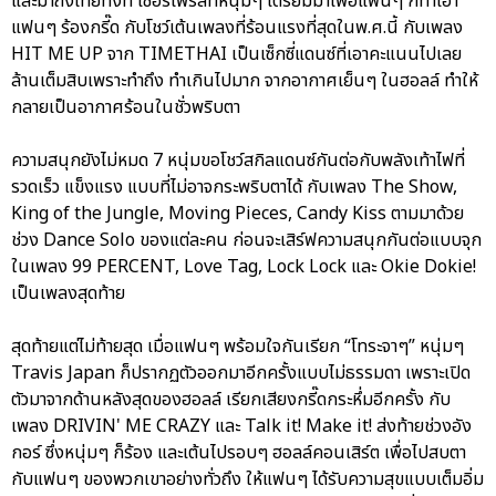
และมาถึงไทยทั้งที เซอร์ไพร์สที่หนุ่มๆ เตรียมมาเพื่อแฟนๆ ก็ทำเอา
แฟนๆ ร้องกรี๊ด กับโชว์เต้นเพลงที่ร้อนแรงที่สุดในพ.ศ.นี้ กับเพลง
HIT ME UP จาก TIMETHAI เป็นเซ็กซี่แดนซ์ที่เอาคะแนนไปเลย
ล้านเต็มสิบเพราะทำถึง ทำเกินไปมาก จากอากาศเย็นๆ ในฮอลล์ ทำให้
กลายเป็นอากาศร้อนในชั่วพริบตา
ความสนุกยังไม่หมด 7 หนุ่มขอโชว์สกิลแดนซ์กันต่อกับพลังเท้าไฟที่
รวดเร็ว แข็งแรง แบบที่ไม่อาจกระพริบตาได้ กับเพลง The Show,
King of the Jungle, Moving Pieces, Candy Kiss ตามมาด้วย
ช่วง Dance Solo ของแต่ละคน ก่อนจะเสิร์ฟความสนุกกันต่อแบบจุก
ในเพลง 99 PERCENT, Love Tag, Lock Lock และ Okie Dokie!
เป็นเพลงสุดท้าย
สุดท้ายแต่ไม่ท้ายสุด เมื่อแฟนๆ พร้อมใจกันเรียก “โทระจาๆ” หนุ่มๆ
Travis Japan ก็ปรากฏตัวออกมาอีกครั้งแบบไม่ธรรมดา เพราะเปิด
ตัวมาจากด้านหลังสุดของฮอลล์ เรียกเสียงกรี๊ดกระหึ่มอีกครั้ง กับ
เพลง DRIVIN' ME CRAZY และ Talk it! Make it! ส่งท้ายช่วงอัง
กอร์ ซึ่งหนุ่มๆ ก็ร้อง และเต้นไปรอบๆ ฮอลล์คอนเสิร์ต เพื่อไปสบตา
กับแฟนๆ ของพวกเขาอย่างทั่วถึง ให้แฟนๆ ได้รับความสุขแบบเต็มอิ่ม