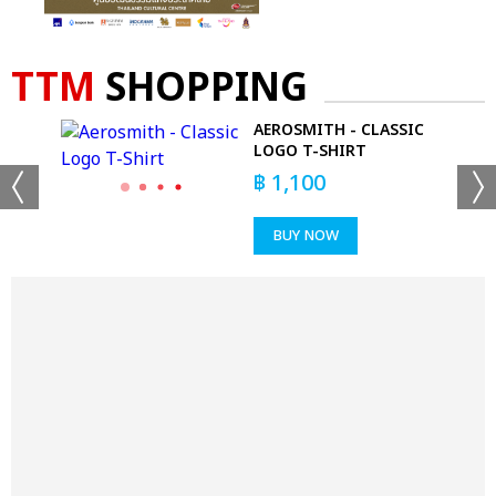
TTM
SHOPPING
WALL
AEROSMITH - CLASSIC
LOGO T-SHIRT
฿
1,100
BUY NOW