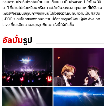
หอบความประทับใจกลับบ้านแบบเต็มแขน เป็นช่วงเวลา 1 ชั่วโมง 30
นาที ที่ผ่านไปเร็วเหมือนพริบตา แต่ว่าเป็นช่วงเวลาคุณภาพ ที่ได้รับชม
เพอร์ฟอร์แมนซ์คุณภาพอัดแน่นไปด้วยจิตวิญญาณความเป็นศิลปิน
J-POP ระดับโลกของพวกเขา งานนี้ต้องขอซูฮกให้กับ ผู้จัด Avalon
Live ที่เนรมิตความสนุกสุดพิเศษครั้งนี้ให้เกิดขึ้น
อัลบั้ม
รูป