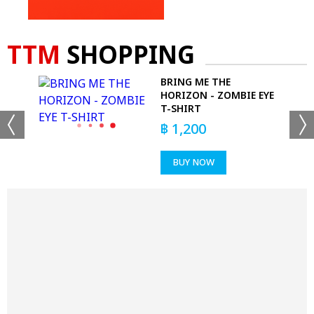
TTM
SHOPPING
E
BRING ME THE
HORIZON - ZOMBIE EYE
T-SHIRT
฿
1,200
BUY NOW