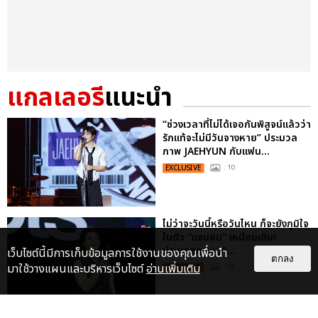
แกลเลอรี
แนะนำ
“ช่วงเวลาที่ไม่ได้เจอกันพิสูจน์แล้วว่า
รักแท้จะไม่มีวันจางหาย” ประมวล
ภาพ JAEHYUN กับแฟน...
EXCLUSIVE
: 10
ไม่ว่าจะวันนี้หรือวันไหน ก็จะยังภูมิใจ
ในตัว "แจบอม" เหมือนเดิม!
ประมวลภาพ JA...
เว็บไซต์นี้มีการเก็บข้อมูลการใช้งานของคุณเพื่อนำ
ตกลง
มาใช้วางแผนและบริหารเว็บไซต์
อ่านเพิ่มเติม
EXCLUSIVE
: 28