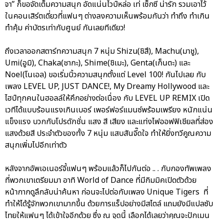
จา” ก็ขอจัดเต็มความสนุก อัดแน่นไวป์หล่อ เท่ เซ็กซี่ น่ารัก รวมเอาไว้
ในคอนเสิร์ตเดี่ยวที่แฟนๆ ต่างลงความเห็นพร้อมกันว่า ทำถึง ทำเกิน
ทำคุ้ม ค่าบัตรเท่ากับศูนย์ กันเลยทีเดียว!
ถึงเวลาออกสตาร์ทความสนุก 7 หนุ่ม Shizu(ชิสึ), Machu(มาชู),
Umi(อูมิ), Chaka(ชากะ), Shime(ชิเมะ), Genta(เก็นตะ) และ
Noel(โนเอล) ขอเริ่มบิ้วความสนุกตั้งแต่ Level 100! กันไปเลย กับ
เพลง LEVEL UP, JUST DANCE!, My Dreamy Hollywood และ
ไฮป์ทุกคนในฮอลล์ให้คึกอย่างต่อเนื่อง กับ LEVEL UP REMIX เปิด
เวทีได้แบบร้อนแรงเกินเบอร์ เพอร์ฟอร์แมนซ์พร้อมเพรียง หนักแน่น
แข็งแรง บวกกับโปรดักชั่น แสง สี เสียง และแท่งไฟออฟฟิเชียลที่ส่อง
แสงด้วยสี ประจำตัวของทั้ง 7 หนุ่ม แสบสันจี๊ดใจ ทำให้ยิ่งทวีคูณความ
สนุกเพิ่มไปอีกเท่าตัว
หลังจากอัพเอเนอร์จี้แฟนๆ พร้อมแล้วก็ไปกันต่อ .. . กับกองทัพเพลง
ที่พวกเขาเตรียมมา อาทิ World of Dance ที่มีกิมมิคเปิดตัวด้วย
หน้ากากดูลึกลับน่าค้นหา ก่อนจะไปต่อกับเพลง Unique Tigers ที่
ทำให้ได้รู้จักพวกเขามากขึ้น ด้วยการแร็ปอย่างมีสไตล์ แถมยังมีแปลซับ
ไทยให้แฟนๆ ได้เข้าใจอีกด้วย ซึ่ง ณ จุดนี้ เลือกได้เลยว่าคุณจะปักเมน