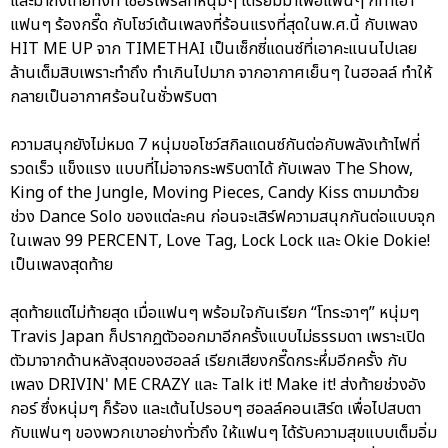
และมาถึงไทยทั้งที เซอร์ไพร์สที่หนุ่มๆ เตรียมมาเพื่อแฟนๆ ก็ทำเอา
แฟนๆ ร้องกรี๊ด กับโชว์เต้นเพลงที่ร้อนแรงที่สุดในพ.ศ.นี้ กับเพลง
HIT ME UP จาก TIMETHAI เป็นเซ็กซี่แดนซ์ที่เอาคะแนนไปเลย
ล้านเต็มสิบเพราะทำถึง ทำเกินไปมาก จากอากาศเย็นๆ ในฮอลล์ ทำให้
กลายเป็นอากาศร้อนในชั่วพริบตา
ความสนุกยังไม่หมด 7 หนุ่มขอโชว์สกิลแดนซ์กันต่อกับพลังเท้าไฟที่
รวดเร็ว แข็งแรง แบบที่ไม่อาจกระพริบตาได้ กับเพลง The Show,
King of the Jungle, Moving Pieces, Candy Kiss ตามมาด้วย
ช่วง Dance Solo ของแต่ละคน ก่อนจะเสิร์ฟความสนุกกันต่อแบบจุก
ในเพลง 99 PERCENT, Love Tag, Lock Lock และ Okie Dokie!
เป็นเพลงสุดท้าย
สุดท้ายแต่ไม่ท้ายสุด เมื่อแฟนๆ พร้อมใจกันเรียก “โทระจาๆ” หนุ่มๆ
Travis Japan ก็ปรากฏตัวออกมาอีกครั้งแบบไม่ธรรมดา เพราะเปิด
ตัวมาจากด้านหลังสุดของฮอลล์ เรียกเสียงกรี๊ดกระหึ่มอีกครั้ง กับ
เพลง DRIVIN' ME CRAZY และ Talk it! Make it! ส่งท้ายช่วงอัง
กอร์ ซึ่งหนุ่มๆ ก็ร้อง และเต้นไปรอบๆ ฮอลล์คอนเสิร์ต เพื่อไปสบตา
กับแฟนๆ ของพวกเขาอย่างทั่วถึง ให้แฟนๆ ได้รับความสุขแบบเต็มอิ่ม