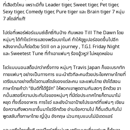
ที่เสือตัวไหน เพราะมีทั้ง Leader tiger, Sweet tiger, Pet tiger,
Sexy tiger, Comedy tiger, Pure tiger และ Brain tiger 7 หนุ่ม
7 สไตล์ที่แท้!
ไปต่อที่เพอร์ฟอร์แมนซ์เซ็กซี่กันบ้าง กับเพลง Till The Dawn โดย
หนุ่มๆ ได้ทำโชว์การแสดงพร้อมขาไมค์ ทำให้ดูซูเปอร์ฮอตขึ้นไปอีก
หลังจากนั้นก็ต่อด้วย Still on a journey , T.G.I. Friday Night
และ Sweetest Tune ที่ทำเอาแฟนๆ ร้องอู้วหูว! ไม่หยุดหย่อน
โชว์แบบนอนสต็อปกว่าครึ่งทาง หนุ่มๆ Travis Japan ก็ขอเบรกทัก
ทายแฟนๆ อย่างเป็นทางการ แนะนำตัวทีละคนด้วยประโยคภาษาไทยที่
เตรียมมาอย่างตั้งใจตามสไตล์ของแต่ละคน และแฟนไทย ยังได้สอน
ภาษาไทยคำว่า “ยินดีที่ได้รู้จัก” ให้พวกเขาพูดตามกันสดๆ อีกด้วย จา
กนั้นสตอรี่ความประทับใจของหนุ่มๆ ที่มีต่อประเทศไทยก็ตามมาไม่
หยุด ทั้งเรื่องอาหาร การโชว์ และยังนำเอาป้ายโปรเจกต์ที่แฟนๆ เขียน
ข้อความถึงพวกเขาขึ้นมาโชว์อีกด้วย อ่านข้อความไป ก็ตื่นเต้นกันไป
พูดสลับทั้งภาษาไทย ญี่ปุ่น อังกฤษ ม่วนกรุบแบบไม่มีเดดแอร์