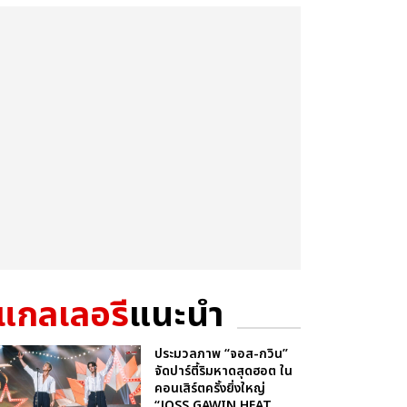
แกลเลอรี
แนะนำ
ประมวลภาพ “จอส-กวิน”
จัดปาร์ตี้ริมหาดสุดฮอต ใน
คอนเสิร์ตครั้งยิ่งใหญ่
“JOSS GAWIN HEAT ...