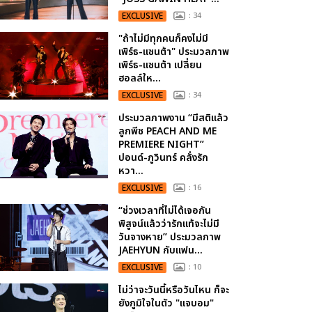
EXCLUSIVE
: 34
"ถ้าไม่มีทุกคนก็คงไม่มี
เพิร์ธ-แซนต้า" ประมวลภาพ
เพิร์ธ-แซนต้า เปลี่ยน
ฮอลล์ให...
EXCLUSIVE
: 34
ประมวลภาพงาน “มีสติแล้ว
ลูกพีช PEACH AND ME
PREMIERE NIGHT”
ปอนด์-ภูวินทร์ คลั่งรัก
หวา...
EXCLUSIVE
: 16
“ช่วงเวลาที่ไม่ได้เจอกัน
พิสูจน์แล้วว่ารักแท้จะไม่มี
วันจางหาย” ประมวลภาพ
JAEHYUN กับแฟน...
EXCLUSIVE
: 10
ไม่ว่าจะวันนี้หรือวันไหน ก็จะ
ยังภูมิใจในตัว "แจบอม"