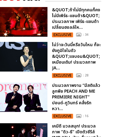
&QUOT;ถ้าไม่มีทุกคนก็คง
ไม่มีเพิร์ธ-แซนต้า&QUOT;
ประมวลภาพ เพิร์ธ-แซนต้า
เปลี่ยนฮอลล์ให...
EXCLUSIVE
: 34
ไม่ว่าจะวันนี้หรือวันไหน ก็จะ
ยังภูมิใจในตัว
&QUOT;แจบอม&QUOT;
เหมือนเดิม! ประมวลภาพ
JA...
EXCLUSIVE
: 28
ประมวลภาพงาน “มีสติแล้ว
ลูกพีช PEACH AND ME
PREMIERE NIGHT”
ปอนด์-ภูวินทร์ คลั่งรัก
หวา...
EXCLUSIVE
: 16
เคมีดี มวลสนุก! ประมวล
ภาพ “ดิว-ธี” เปิดตัวซีรีส์