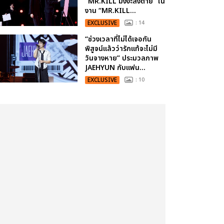
“MR.KILL มังงะสั่งตาย” ใน
งาน “MR.KILL...
EXCLUSIVE
: 14
“ช่วงเวลาที่ไม่ได้เจอกัน
พิสูจน์แล้วว่ารักแท้จะไม่มี
วันจางหาย” ประมวลภาพ
JAEHYUN กับแฟน...
EXCLUSIVE
: 10