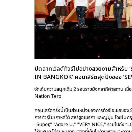
ปิดฉากเวิลด์ทัวร์ไปอย่างสวยงามสำ
IN BANGKOK’ คอนเสิร์ตสุดปังของ ‘S
จัดเต็มความสนุกเต็ม 2 รอบราชมังคลากีฬาสถาน เมื่อวัน
Nation Tero
คอนเสิร์ตครั้งนี้เป็นส่วนหนึ่งของการทัวร์เอเชีย
การทัวร์ในเกาหลีใต้ สหรัฐอเมริกา และญี่ปุ่น โดยใ
"Super," "Adore U," "VERY NICE," รวมไปถึง “LO
ให้แฟนๆ ได้รับชมการแสดงที่เต็มไปด้วยพลังและความ