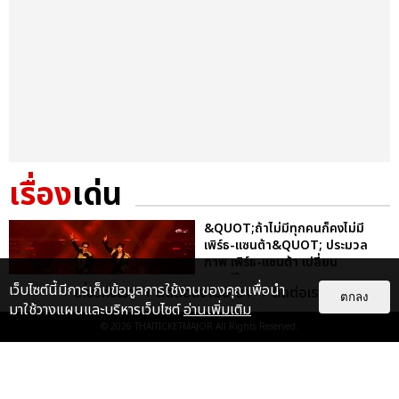
เรื่อง
เด่น
&QUOT;ถ้าไม่มีทุกคนก็คงไม่มี
เพิร์ธ-แซนต้า&QUOT; ประมวล
ภาพ เพิร์ธ-แซนต้า เปลี่ยน
ฮอลล์ให...
เว็บไซต์นี้มีการเก็บข้อมูลการใช้งานของคุณเพื่อนำ
เกี่ยวกับเรา
ติดต่อลงโฆษณา
ติดต่อเรา
ตกลง
EXCLUSIVE
: 34
มาใช้วางแผนและบริหารเว็บไซต์
อ่านเพิ่มเติม
© 2026
THAITICKETMAJOR
All Rights Reserved.
ไม่ว่าจะวันนี้หรือวันไหน ก็จะยังภูมิใจ
ในตัว &QUOT;แจบอม&QUOT;
เหมือนเดิม! ประมวลภาพ JA...