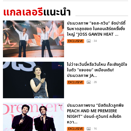
แกลเลอรี
แนะนำ
ประมวลภาพ “จอส-กวิน” จัดปาร์ตี้
ริมหาดสุดฮอต ในคอนเสิร์ตครั้งยิ่ง
ใหญ่ “JOSS GAWIN HEAT ...
EXCLUSIVE
: 34
ไม่ว่าจะวันนี้หรือวันไหน ก็จะยังภูมิใจ
ในตัว "แจบอม" เหมือนเดิม!
ประมวลภาพ JA...
EXCLUSIVE
: 28
ประมวลภาพงาน “มีสติแล้วลูกพีช
PEACH AND ME PREMIERE
NIGHT” ปอนด์-ภูวินทร์ คลั่งรัก
หวา...
EXCLUSIVE
: 16