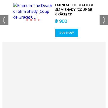
GE
EMINEM THE DEATH OF
SLIM SHADY (COUP DE
GRÂCE) CD
฿
900
BUY NOW