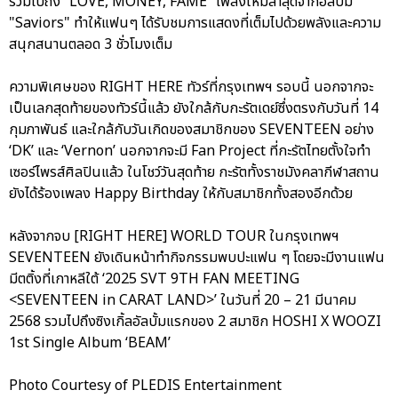
รวมไปถึง “LOVE, MONEY, FAME” เพลงใหม่ล่าสุดจากอัลบั้ม
"Saviors" ทำให้แฟนๆ ได้รับชมการแสดงที่เต็มไปด้วยพลังและความ
สนุกสนานตลอด 3 ชั่วโมงเต็ม
ความพิเศษของ RIGHT HERE ทัวร์ที่กรุงเทพฯ รอบนี้ นอกจากจะ
เป็นเลกสุดท้ายของทัวร์นี้แล้ว ยังใกล้กับกะรัตเดย์ซึ่งตรงกับวันที่ 14
กุมภาพันธ์ และใกล้กับวันเกิดของสมาชิกของ SEVENTEEN อย่าง
‘DK’ และ ‘Vernon’ นอกจากจะมี Fan Project ที่กะรัตไทยตั้งใจทำ
เซอร์ไพรส์ศิลปินแล้ว ในโชว์วันสุดท้าย กะรัตทั้งราชมังคลากีฬาสถาน
ยังได้ร้องเพลง Happy Birthday ให้กับสมาชิกทั้งสองอีกด้วย
หลังจากจบ [RIGHT HERE] WORLD TOUR ในกรุงเทพฯ
SEVENTEEN ยังเดินหน้าทำกิจกรรมพบปะแฟน ๆ โดยจะมีงานแฟน
มีตติ้งที่เกาหลีใต้ ‘2025 SVT 9TH FAN MEETING
<SEVENTEEN in CARAT LAND>’ ในวันที่ 20 – 21 มีนาคม
2568 รวมไปถึงซิงเกิ้ลอัลบั้มแรกของ 2 สมาชิก HOSHI X WOOZI
1st Single Album ‘BEAM’
Photo Courtesy of PLEDIS Entertainment