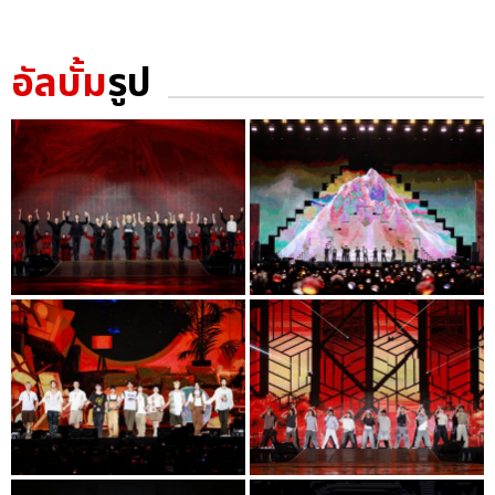
อัลบั้ม
รูป