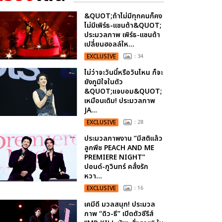
&QUOT;ถ้าไม่มีทุกคนก็คง
ไม่มีเพิร์ธ-แซนต้า&QUOT;
ประมวลภาพ เพิร์ธ-แซนต้า
เปลี่ยนฮอลล์ให...
EXCLUSIVE
: 34
ไม่ว่าจะวันนี้หรือวันไหน ก็จะ
ยังภูมิใจในตัว
&QUOT;แจบอม&QUOT;
เหมือนเดิม! ประมวลภาพ
JA...
EXCLUSIVE
: 28
ประมวลภาพงาน “มีสติแล้ว
ลูกพีช PEACH AND ME
PREMIERE NIGHT”
ปอนด์-ภูวินทร์ คลั่งรัก
หวา...
EXCLUSIVE
: 16
เคมีดี มวลสนุก! ประมวล
ภาพ “ดิว-ธี” เปิดตัวซีรีส์