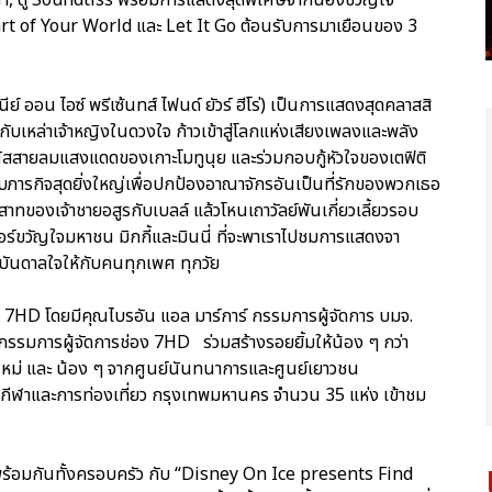
rt of Your World และ Let It Go ต้อนรับการมาเยือนของ 3
ออน ไอซ์ พรีเซ้นทส์ ไฟนด์ ยัวร์ ฮีโร่) เป็นการแสดงสุดคลาสสิ
บเหล่าเจ้าหญิงในดวงใจ ก้าวเข้าสู่โลกแห่งเสียงเพลงและพลัง
สสายลมแสงแดดของเกาะโมทูนุย และร่วมกอบกู้หัวใจของเตฟิติ
ับภารกิจสุดยิ่งใหญ่เพื่อปกป้องอาณาจักรอันเป็นที่รักของพวกเธอ
าทของเจ้าชายอสูรกับเบลล์ แล้วโหนเถาวัลย์พันเกี่ยวเลี้ยวรอบ
ร์ขวัญใจมหาชน มิกกี้และมินนี่ ที่จะพาเราไปชมการแสดงจา
บันดาลใจให้กับคนทุกเพศ ทุกวัย
อง 7HD โดยมีคุณไบรอัน แอล มาร์การ์ กรรมการผู้จัดการ บมจ.
กรรมการผู้จัดการช่อง 7HD ร่วมสร้างรอยยิ้มให้น้อง ๆ กว่า
ใหม่ และ น้อง ๆ จากศูนย์นันทนาการและศูนย์เยาวชน
มกีฬาและการท่องเที่ยว กรุงเทพมหานคร จำนวน 35 แห่ง เข้าชม
ร้อมกันทั้งครอบครัว กับ “Disney On Ice presents Find