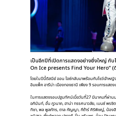
เป็นอีกปีที่เปิดการแสดงอย่างยิ่งใหญ่ 
On Ice presents Find Your Hero” (ดิสนีย
โดยในปีนี้ดิสนีย์ ออน ไอซ์กลับมาพร้อมกับโชว์เจ้าหญิงดิ
อิมแพ็ค อารีน่า เมืองทองธานี เพียง 9 รอบการแสดงเท
ในการแสดงรอบปฐมทัศน์เมื่อวันที่27 มีนาคมที่ผ่านมา
อภินันท์, อั๋น ภูวนาถ, ฮาน่า ทรรศนาวลัย, เบนซ์ พรชิตา
ทิชา, พล พูลภัทร, ตาล กัญญา, กีต้าร์ ศิริพิชญ์, น้องฮ
ชนิสรา, พิ้งค์พลอย ปภาวดี, ปิ่น ชรินพร, อ๋อม ปั