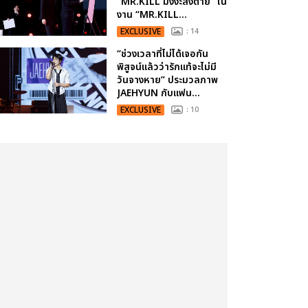
“MR.KILL มังงะสั่งตาย” ใน
งาน “MR.KILL...
EXCLUSIVE
: 14
“ช่วงเวลาที่ไม่ได้เจอกัน
พิสูจน์แล้วว่ารักแท้จะไม่มี
วันจางหาย” ประมวลภาพ
JAEHYUN กับแฟน...
EXCLUSIVE
: 10