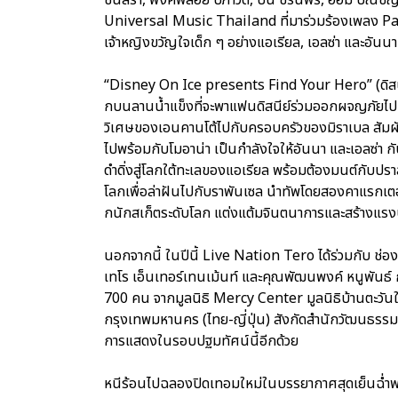
Universal Music Thailand ที่มาร่วมร้องเพลง Pa
เจ้าหญิงขวัญใจเด็ก ๆ อย่างแอเรียล, เอลซ่า และอันนา
“Disney On Ice presents Find Your Hero” (ดิสนีย์ 
กบนลานน้ำแข็งที่จะพาแฟนดิสนีย์ร่วมออกผจญภัยไปกั
วิเศษของเอนคานโต้ไปกับครอบครัวของมิราเบล สัมผั
ไปพร้อมกับโมอาน่า เป็นกำลังใจให้อันนา และเอลซ่า ก
ดำดิ่งสู่โลกใต้ทะเลของแอเรียล พร้อมต้องมนต์กับปราส
โลกเพื่อล่าฝันไปกับราพันเซล นำทัพโดยสองคาแรกเตอ
กนักสเก็ตระดับโลก แต่งแต้มจินตนาการและสร้างแรง
นอกจากนี้ ในปีนี้ Live Nation Tero ได้ร่วมกับ ช่
เทโร เอ็นเทอร์เทนเม้นท์ และคุณพัฒนพงค์ หนูพันธ์ 
700 คน จากมูลนิธิ Mercy Center มูลนิธิบ้านตะวัน
กรุงเทพมหานคร (ไทย-ญี่ปุ่น) สังกัดสำนักวัฒนธรร
การแสดงในรอบปฐมทัศน์นี้อีกด้วย
หนีร้อนไปฉลองปิดเทอมใหม่ในบรรยากาศสุดเย็นฉ่ำพ