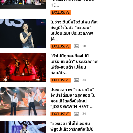
HE...
EXCLUSIVE
ไม่ว่าจะวันนี้หรือวันไหน ก็จะ
ยังภูมิใจในตัว "แจบอม"
เหมือนเดิม! ประมวลภาพ
JA...
EXCLUSIVE
: 28
"ถ้าไม่มีทุกคนก็คงไม่มี
เพิร์ธ-แซนต้า" ประมวลภาพ
เพิร์ธ-แซนต้า เปลี่ยน
ฮอลล์ให...
EXCLUSIVE
: 34
ประมวลภาพ “จอส-กวิน”
จัดปาร์ตี้ริมหาดสุดฮอต ใน
คอนเสิร์ตครั้งยิ่งใหญ่
“JOSS GAWIN HEAT ...
EXCLUSIVE
: 34
“ช่วงเวลาที่ไม่ได้เจอกัน
พิสูจน์แล้วว่ารักแท้จะไม่มี