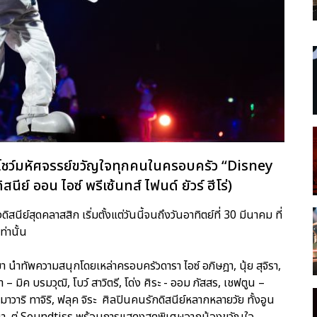
กับโชว์มหัศจรรย์ขวัญใจทุกคนในครอบครัว “Disney
์ ออน ไอซ์ พรีเซ้นทส์ ไฟนด์ ยัวร์ ฮีโร่)
สนีย์สุดคลาสสิก เริ่มตั้งแต่วันนี้จนถึงวันอาทิตย์ที่ 30 มีนาคม ที่
่านั้น
 นำทัพความสนุกโดยเหล่าครอบครัวดารา ไอซ์ อภิษฎา, นุ้ย สุจิรา,
 – มิค บรมวุฒิ, โบว์ สาวิตรี, โด่ง ศิระ - ออม ภัสสร, เชฟตูน –
ิมาวาริ ทาจิริ, ฟลุค จิระ ศิลปินคนรักดิสนีย์หลากหลายวัย ทั้งอูน
ณชญา, ตู่ Soundtiss พร้อมการแสดงสุดพิเศษจากน้องขวัญใจ