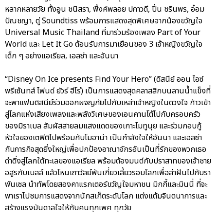
หลากหลายวัย ทั้งอูน ชนิสรา, พิ้งค์พลอย ปภาวดี, ปิ่น ชรินพร, อ๋อม
ปัณชญา, ตู่ Soundtiss พร้อมการแสดงสุดพิเศษจากน้องขวัญใจ
Universal Music Thailand ที่มาร่วมร้องเพลง Part of Your
World และ Let It Go ต้อนรับการมาเยือนของ 3 เจ้าหญิงขวัญใจ
เด็ก ๆ อย่างแอเรียล, เอลซ่า และอันนา
“Disney On Ice presents Find Your Hero” (ดิสนีย์ ออน ไอซ์
พรีเซ้นทส์ ไฟนด์ ยัวร์ ฮีโร่) เป็นการแสดงสุดคลาสสิกบนลานน้ำแข็งที่
จะพาแฟนดิสนีย์ร่วมออกผจญภัยไปกับเหล่าเจ้าหญิงในดวงใจ ก้าวเข้า
สู่โลกแห่งเสียงเพลงและพลังวิเศษของเอนคานโต้ไปกับครอบครัว
ของมิราเบล สัมผัสสายลมแสงแดดของเกาะโมทูนุย และร่วมกอบกู้
หัวใจของเตฟิติไปพร้อมกับโมอาน่า เป็นกำลังใจให้อันนา และเอลซ่า
กับภารกิจสุดยิ่งใหญ่เพื่อปกป้องอาณาจักรอันเป็นที่รักของพวกเธอ
ดำดิ่งสู่โลกใต้ทะเลของแอเรียล พร้อมต้องมนต์กับปราสาทของเจ้าชาย
อสูรกับเบลล์ แล้วโหนเถาวัลย์พันเกี่ยวเลี้ยวรอบโลกเพื่อล่าฝันไปกับรา
พันเซล นำทัพโดยสองคาแรกเตอร์ขวัญใจมหาชน มิกกี้และมินนี่ ที่จะ
พาเราไปชมการแสดงจากนักสเก็ตระดับโลก แต่งแต้มจินตนาการและ
สร้างแรงบันดาลใจให้กับคนทุกเพศ ทุกวัย