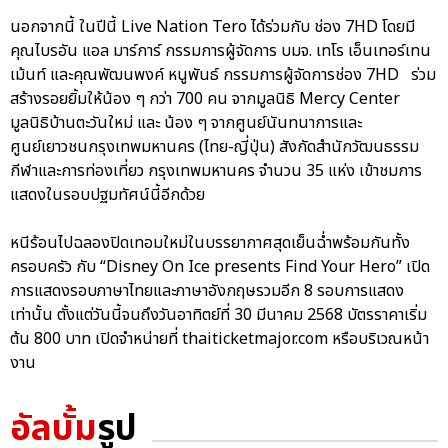
นอกจากนี้ ในปีนี้ Live Nation Tero ได้ร่วมกับ ช่อง 7HD โดยมี
คุณไบรอัน แอล มาร์การ์ กรรมการผู้จัดการ บมจ. เทโร เอ็นเทอร์เทน
เม้นท์ และคุณพัฒนพงค์ หนูพันธ์ กรรมการผู้จัดการช่อง 7HD ร่วม
สร้างรอยยิ้มให้น้อง ๆ กว่า 700 คน จากมูลนิธิ Mercy Center
มูลนิธิบ้านตะวันใหม่ และ น้อง ๆ จากศูนย์นันทนาการและ
ศูนย์เยาวชนกรุงเทพมหานคร (ไทย-ญี่ปุ่น) สังกัดสำนักวัฒนธรรม
กีฬาและการท่องเที่ยว กรุงเทพมหานคร จำนวน 35 แห่ง เข้าชมการ
แสดงในรอบปฐมทัศน์นี้อีกด้วย
หนีร้อนไปฉลองปิดเทอมใหม่ในบรรยากาศสุดเย็นฉ่ำพร้อมกันทั้ง
ครอบครัว กับ “Disney On Ice presents Find Your Hero” เปิด
การแสดงรอบภาษาไทยและภาษาอังกฤษรวมอีก 8 รอบการแสดง
เท่านั้น ตั้งแต่วันนี้จนถึงวันอาทิตย์ที่ 30 มีนาคม 2568 บัตรราคาเริ่ม
ต้น 800 บาท เปิดจำหน่ายที่ thaiticketmajor.com หรือบริเวณหน้า
งาน
อัลบั้ม
รูป