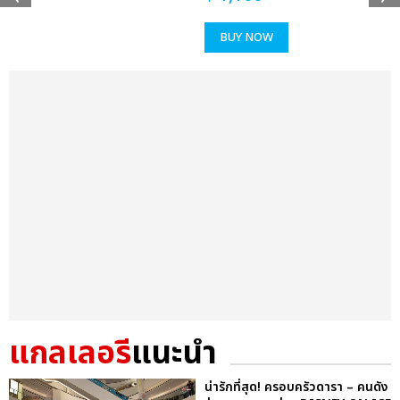
BUY NOW
แกลเลอรี
แนะนำ
น่ารักที่สุด! ครอบครัวดารา – คนดัง