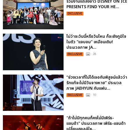
ร่วมงานแถลงข่าว DISNEY ON ICE
PRESENTS FIND YOUR HE...
EXCLUSIVE
ไม่ว่าจะวันนี้หรือวันไหน ก็จะยังภูมิใจ
ในตัว "แจบอม" เหมือนเดิม!
ประมวลภาพ JA...
EXCLUSIVE
: 28
“ช่วงเวลาที่ไม่ได้เจอกันพิสูจน์แล้วว่า
รักแท้จะไม่มีวันจางหาย” ประมวล
ภาพ JAEHYUN กับแฟน...
EXCLUSIVE
: 10
"ถ้าไม่มีทุกคนก็คงไม่มีเพิร์ธ-
แซนต้า" ประมวลภาพ เพิร์ธ-แซนต้า
เปลี่ยนฮอลล์ให...