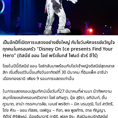
เป็นอีกปีที่เปิดการแสดงอย่างยิ่งใหญ่ กับโชว์มหัศจรรย์ขวัญใจ
ทุกคนในครอบครัว “Disney On Ice presents Find Your
Hero” (ดิสนีย์ ออน ไอซ์ พรีเซ้นทส์ ไฟนด์ ยัวร์ ฮีโร่)
โดยในปีนี้ดิสนีย์ ออน ไอซ์กลับมาพร้อมกับโชว์เจ้าหญิงดิสนีย์สุดคลาส
สิก เริ่มตั้งแต่วันนี้จนถึงวันอาทิตย์ที่ 30 มีนาคม ที่อิมแพ็ค อารีน่า
เมืองทองธานี เพียง 9 รอบการแสดงเท่านั้น
ในการแสดงรอบปฐมทัศน์เมื่อวันที่27 มีนาคมที่ผ่านมา นำทัพความ
สนุกโดยเหล่าครอบครัวดารา ไอซ์ อภิษฎา, นุ้ย สุจิรา, อภินันท์, อั๋น
ภูวนาถ, ฮาน่า ทรรศนาวลัย, เบนซ์ พรชิตา – มิค บรมวุฒิ, โบว์ สาวิตรี,
โด่ง ศิระ - ออม ภัสสร, เชฟตูน – ทิชา, พล พูลภัทร, ตาล กัญญา,
กีต้าร์ ศิริพิชญ์, น้องฮิมาวาริ ทาจิริ, ฟลุค จิระ ศิลปินคนรักดิสนีย์