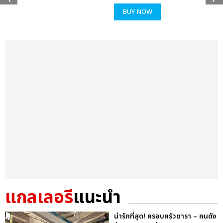
BUY NOW
แกลเลอรี
แนะนำ
น่ารักที่สุด! ครอบครัวดารา – คนดัง