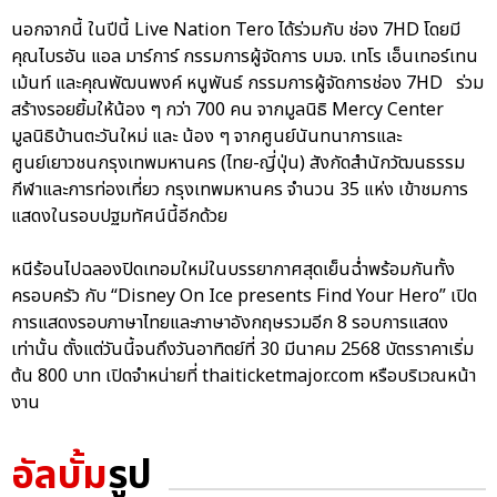
นอกจากนี้ ในปีนี้ Live Nation Tero ได้ร่วมกับ ช่อง 7HD โดยมี
คุณไบรอัน แอล มาร์การ์ กรรมการผู้จัดการ บมจ. เทโร เอ็นเทอร์เทน
เม้นท์ และคุณพัฒนพงค์ หนูพันธ์ กรรมการผู้จัดการช่อง 7HD ร่วม
สร้างรอยยิ้มให้น้อง ๆ กว่า 700 คน จากมูลนิธิ Mercy Center
มูลนิธิบ้านตะวันใหม่ และ น้อง ๆ จากศูนย์นันทนาการและ
ศูนย์เยาวชนกรุงเทพมหานคร (ไทย-ญี่ปุ่น) สังกัดสำนักวัฒนธรรม
กีฬาและการท่องเที่ยว กรุงเทพมหานคร จำนวน 35 แห่ง เข้าชมการ
แสดงในรอบปฐมทัศน์นี้อีกด้วย
หนีร้อนไปฉลองปิดเทอมใหม่ในบรรยากาศสุดเย็นฉ่ำพร้อมกันทั้ง
ครอบครัว กับ “Disney On Ice presents Find Your Hero” เปิด
การแสดงรอบภาษาไทยและภาษาอังกฤษรวมอีก 8 รอบการแสดง
เท่านั้น ตั้งแต่วันนี้จนถึงวันอาทิตย์ที่ 30 มีนาคม 2568 บัตรราคาเริ่ม
ต้น 800 บาท เปิดจำหน่ายที่ thaiticketmajor.com หรือบริเวณหน้า
งาน
อัลบั้ม
รูป