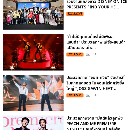
ร่วมงานแถลงข่าว DISNEY ON ICE
PRESENTS FIND YOUR HE...
EXCLUSIVE
"ถ้าไม่มีทุกคนก็คงไม่มีเพิร์ธ-
แซนต้า" ประมวลภาพ เพิร์ธ-แซนต้า
เปลี่ยนฮอลล์ให...
EXCLUSIVE
: 34
ประมวลภาพ “จอส-กวิน” จัดปาร์ตี้
ริมหาดสุดฮอต ในคอนเสิร์ตครั้งยิ่ง
ใหญ่ “JOSS GAWIN HEAT ...
EXCLUSIVE
: 34
ประมวลภาพงาน “มีสติแล้วลูกพีช
PEACH AND ME PREMIERE
NIGHT” ปอนด์-ภูวินทร์ คลั่งรัก