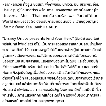
หลากหลายวัย ทั้งอูน ชนิสรา, พิ้งค์พลอย ปภาวดี, ปิ่น ชรินพร, อ๋อม
ปัณชญา, ตู่ Soundtiss พร้อมการแสดงสุดพิเศษจากน้องขวัญใจ
Universal Music Thailand ที่มาร่วมร้องเพลง Part of Your
World และ Let It Go ต้อนรับการมาเยือนของ 3 เจ้าหญิงขวัญใจ
เด็ก ๆ อย่างแอเรียล, เอลซ่า และอันนา
“Disney On Ice presents Find Your Hero” (ดิสนีย์ ออน ไอซ์
พรีเซ้นทส์ ไฟนด์ ยัวร์ ฮีโร่) เป็นการแสดงสุดคลาสสิกบนลานน้ำแข็งที่
จะพาแฟนดิสนีย์ร่วมออกผจญภัยไปกับเหล่าเจ้าหญิงในดวงใจ ก้าวเข้า
สู่โลกแห่งเสียงเพลงและพลังวิเศษของเอนคานโต้ไปกับครอบครัว
ของมิราเบล สัมผัสสายลมแสงแดดของเกาะโมทูนุย และร่วมกอบกู้
หัวใจของเตฟิติไปพร้อมกับโมอาน่า เป็นกำลังใจให้อันนา และเอลซ่า
กับภารกิจสุดยิ่งใหญ่เพื่อปกป้องอาณาจักรอันเป็นที่รักของพวกเธอ
ดำดิ่งสู่โลกใต้ทะเลของแอเรียล พร้อมต้องมนต์กับปราสาทของเจ้าชาย
อสูรกับเบลล์ แล้วโหนเถาวัลย์พันเกี่ยวเลี้ยวรอบโลกเพื่อล่าฝันไปกับรา
พันเซล นำทัพโดยสองคาแรกเตอร์ขวัญใจมหาชน มิกกี้และมินนี่ ที่จะ
พาเราไปชมการแสดงจากนักสเก็ตระดับโลก แต่งแต้มจินตนาการและ
สร้างแรงบันดาลใจให้กับคนทุกเพศ ทุกวัย