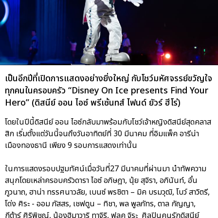
เป็นอีกปีที่เปิดการแสดงอย่างยิ่งใหญ่ กับโชว์มหัศจรรย์ขวัญใจ
ทุกคนในครอบครัว “Disney On Ice presents Find Your
Hero” (ดิสนีย์ ออน ไอซ์ พรีเซ้นทส์ ไฟนด์ ยัวร์ ฮีโร่)
โดยในปีนี้ดิสนีย์ ออน ไอซ์กลับมาพร้อมกับโชว์เจ้าหญิงดิสนีย์สุดคลาส
สิก เริ่มตั้งแต่วันนี้จนถึงวันอาทิตย์ที่ 30 มีนาคม ที่อิมแพ็ค อารีน่า
เมืองทองธานี เพียง 9 รอบการแสดงเท่านั้น
ในการแสดงรอบปฐมทัศน์เมื่อวันที่27 มีนาคมที่ผ่านมา นำทัพความ
สนุกโดยเหล่าครอบครัวดารา ไอซ์ อภิษฎา, นุ้ย สุจิรา, อภินันท์, อั๋น
ภูวนาถ, ฮาน่า ทรรศนาวลัย, เบนซ์ พรชิตา – มิค บรมวุฒิ, โบว์ สาวิตรี,
โด่ง ศิระ - ออม ภัสสร, เชฟตูน – ทิชา, พล พูลภัทร, ตาล กัญญา,
กีต้าร์ ศิริพิชญ์, น้องฮิมาวาริ ทาจิริ, ฟลุค จิระ ศิลปินคนรักดิสนีย์