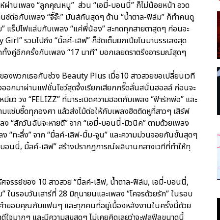
ห์ผ่านเพลง “ลูกคุณหนู” ส่วน “เอมี่-บอนนี่” ก็ไม่น้อยหน้า อวด
่อกับเพลง “จิ๊จ๊ะ” มันส์กันสุดๆ ด้าน “น้ำตาล-ฟิล์ม” ก็ทำคนดู
ฟิล์ม” แร็ปไฟแล่บกับเพลง “แค่พี่น้อง” สะกดทุกสายตาสุดๆ ก่อนจะ
Girl” รวมไปถึง “มิ้ลค์-เลิฟ” ก็จัดเต็มยกเปียโนมาบรรเลงสุด
ั้งคู่อีกครั้งกับเพลง “17 นาที” บอกเลยตราตรึงอารมณ์สุดๆ
ของพวกเธอกับช่วง Beauty Plus เมื่อ10 สาวสวยขอเปลี่ยนเวที
อกมาผ่านแฟชั่นโชว์สุดจึ้งเรียกเสียกกรี๊ดลั่นสนั่นฮอลล์ ก่อนจะ
วเหมียว วง “FELIZZ” ที่มาระเบิดความฮอตกับเพลง “ฟ้ารักพ่อ” และ
ซ่บซี๊ดทุกองศา แล้วส่งไม้ต่อให้กับเพลงฮิตติดหูที่สาวๆ เสิร์ฟ
พลง “สักวันฉันจะหายดี” จาก “เอมี่-บอนนี่-มิวนิค” ตามด้วยเพลง
พลง “ทะลึ่ง” จาก “มิ้ลค์-เลิฟ-มิ้ม-จูน” และความม่วนจอยกันขั้นสุดๆ
-บอนนี่, มิ้ลค์-เลิฟ” สร้างปรากฏการณ์ผลิบานกลางเวทีที่ทำให้ทุ
จรรย์ของ 10 สาวสวย “มิ้ลค์-เลิฟ, น้ำตาล-ฟิล์ม, เอมี่-บอนนี่,
มสุข” ในรอบวันเสาร์ที่ 28 มิถุนายนและเพลง “โคจรด้วยรัก” ในรอบ
คำขอบคุณกับแฟนๆ และทุกคนที่อยู่เบื้องหลังงานในครั้งนี้ด้วย
าดีใจมากๆ และมีความสุขสุดๆ ไม่เคยคิดเลยว่าจะฟูลฟีลขนาดนี้