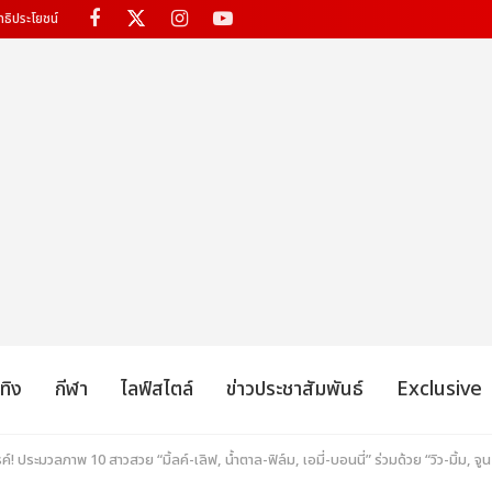
ทธิประโยชน์
เทิง
กีฬา
ไลฟ์สไตล์
ข่าวประชาสัมพันธ์
Exclusive
ค์! ประมวลภาพ 10 สาวสวย “มิ้ลค์-เลิฟ, น้ำตาล-ฟิล์ม, เอมี่-บอนนี่” ร่วมด้วย “วิว-ม