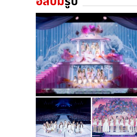
อัลบั้ม
รูป