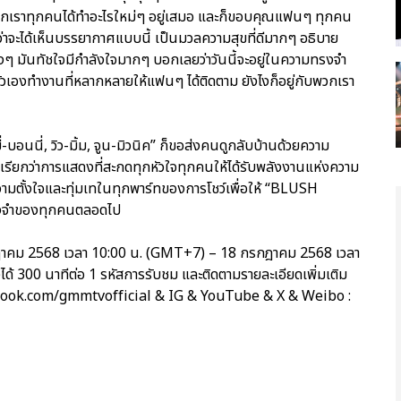
เราทุกคนได้ทำอะไรใหม่ๆ อยู่เสมอ และก็ขอบคุณแฟนๆ ทุกคน
ว่าจะได้เห็นบรรยากาศแบบนี้ เป็นมวลความสุขที่ดีมากๆ อธิบาย
จริงๆ มันทัชใจมีกำลังใจมากๆ บอกเลยว่าวันนี้จะอยู่ในความทรงจำ
องทำงานที่หลากหลายให้แฟนๆ ได้ติดตาม ยังไงก็อยู่กับพวกเรา
ี่-บอนนี่, วิว-มิ้ม, จูน-มิวนิค” ก็ขอส่งคนดูกลับบ้านด้วยความ
ียกว่าการแสดงที่สะกดทุกหัวใจทุกคนให้ได้รับพลังงานแห่งความ
ามตั้งใจและทุ่มเทในทุกพาร์ทของการโชว์เพื่อให้ “BLUSH
รงจำของทุกคนตลอดไป
รกฎาคม 2568 เวลา 10:00 น. (GMT+7) – 18 กรกฎาคม 2568 เวลา
 300 นาทีต่อ 1 รหัสการรับชม และติดตามรายละเอียดเพิ่มเติม
ebook.com/gmmtvofficial & IG & YouTube & X & Weibo :