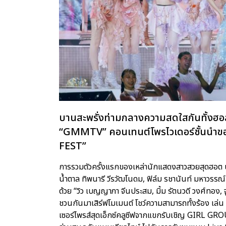
บานสะพรั่งท่ามกลางความสดใสกันทั้งฮ
“GMMTV” คอนเทนต์โพรไวเดอร์ชั้นนำ
FEST”
การรวมตัวครั้งแรกของเหล่านักแสดงสาวสวยสุดฮอต นำโ
น้ำตาล ทิพนารี วีรวัฒโนดม, ฟิล์ม รชานันท์ มหาวรรณ์ 
ด้วย “วิว เบญญาภา จีนประสม, มิ้ม รัตนวดี วงศ์ทอง, จ
ชวนกันมาเสิร์ฟโมเมนต์ โชว์ความสามารถทั้งร้อง เล่
เซอร์ไพรส์สุดเอ็กซ์คลูซีฟจากแขกรับเชิญ GIRL GRO