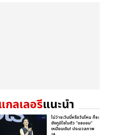
แกลเลอรี
แนะนำ
ไม่ว่าจะวันนี้หรือวันไหน ก็จะ
ยังภูมิใจในตัว "แจบอม"
เหมือนเดิม! ประมวลภาพ
JA...