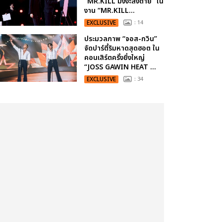
“MR.KILL มังงะสั่งตาย” ใน
งาน “MR.KILL...
EXCLUSIVE
: 14
ประมวลภาพ “จอส-กวิน”
จัดปาร์ตี้ริมหาดสุดฮอต ใน
คอนเสิร์ตครั้งยิ่งใหญ่
“JOSS GAWIN HEAT ...
EXCLUSIVE
: 34