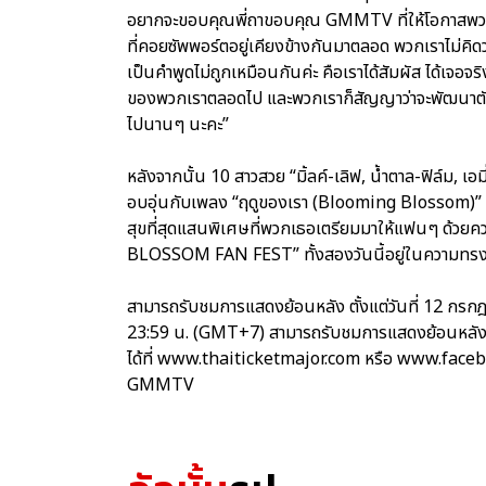
อยากจะขอบคุณพี่ถาขอบคุณ GMMTV ที่ให้โอกาสพวก
ที่คอยซัพพอร์ตอยู่เคียงข้างกันมาตลอด พวกเราไม่คิด
เป็นคำพูดไม่ถูกเหมือนกันค่ะ คือเราได้สัมผัส ได้เจอ
ของพวกเราตลอดไป และพวกเราก็สัญญาว่าจะพัฒนาตัวเ
ไปนานๆ นะคะ”
หลังจากนั้น 10 สาวสวย “มิ้ลค์-เลิฟ, น้ำตาล-ฟิล์ม, เอม
อบอุ่นกับเพลง “ฤดูของเรา (Blooming Blossom)” เร
สุขที่สุดแสนพิเศษที่พวกเธอเตรียมมาให้แฟนๆ ด้วยคว
BLOSSOM FAN FEST” ทั้งสองวันนี้อยู่ในความท
สามารถรับชมการแสดงย้อนหลัง ตั้งแต่วันที่ 12 ก
23:59 น. (GMT+7) สามารถรับชมการแสดงย้อนหลังได้
ได้ที่ www.thaiticketmajor.com หรือ www.fac
GMMTV