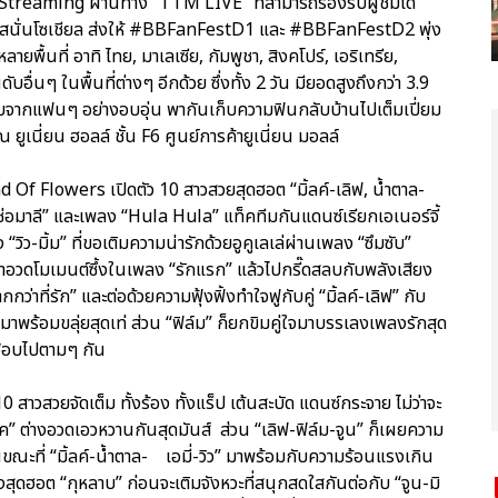
Streaming ผ่านทาง “TTM LIVE” ที่สามารถรองรับผู้ชมได้
้านสนั่นโซเชียล ส่งให้ #BBFanFestD1 และ #BBFanFestD2 พุ่ง
พื้นที่ อาทิ ไทย, มาเลเซีย, กัมพูชา, สิงคโปร์, เอริเทรีย,
ับอื่นๆ ในพื้นที่ต่างๆ อีกด้วย ซึ่งทั้ง 2 วัน มียอดสูงถึงกว่า 3.9
ับจากแฟนๆ อย่างอบอุ่น พากันเก็บความฟินกลับบ้านไปเต็มเปี่ยม
ณ ยูเนี่ยน ฮอลล์ ชั้น F6 ศูนย์การค้ายูเนี่ยน มอลล์
 Of Flowers เปิดตัว 10 สาวสวยสุดฮอต “มิ้ลค์-เลิฟ, น้ำตาล-
“เจ้าช่อมาลี” และเพลง “Hula Hula” แท็คทีมกันแดนซ์เรียกเอเนอร์จี้
วิว-มิ้ม” ที่ขอเติมความน่ารักด้วยอูคูเลเล่ผ่านเพลง “ซึมซับ”
มาอวดโมเมนต์ซึ้งในเพลง “รักแรก” แล้วไปกรี๊ดสลบกับพลังเสียง
่าที่รัก” และต่อด้วยความฟุ้งฟิ้งทำใจฟูกับคู่ “มิ้ลค์-เลิฟ” กับ
มาพร้อมขลุ่ยสุดเท่ ส่วน “ฟิล์ม” ก็ยกขิมคู่ใจมาบรรเลงเพลงรักสุด
ฮ๊อบไปตามๆ กัน
0 สาวสวยจัดเต็ม ทั้งร้อง ทั้งแร็ป เต้นสะบัด แดนซ์กระจาย ไม่ว่าจะ
วนิค” ต่างอวดเอวหวานกันสุดมันส์ ส่วน “เลิฟ-ฟิล์ม-จูน” ก็เผยความ
ขณะที่ “มิ้ลค์-น้ำตาล- เอมี่-วิว” มาพร้อมกับความร้อนแรงเกิน
งสุดฮอต “กุหลาบ” ก่อนจะเติมจังหวะที่สนุกสดใสกันต่อกับ “จูน-มิ