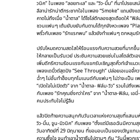
วนิค” ในเพลง “ลอยทะเล” และ “วิว-มิ้ม” ที่มาโปรยเสน่
ลีลาน่ารักน่าตีกระชากใจในเพลง “Smoke” แถมยังแดนซ์ต
คาดไม่ถึงเมื่อ “น้ำตาล” ได้โซโล่ตีกลองสุดเดือดให้ “
ชวนแฟนๆ เต้นยับขยับกันตามได้ทุกจังหวะเพลง “Play 
พริ้วกับเพลง “รักแรกพบ” แล้วยังทำแฟนๆ ตกหลุมรักท
ปรับโหมดความสดใสให้ร้อนแรงกับความสวยที่มากขึ้น
ให้กลายเป็นรันเวย์ ประชันความสวยแซ่บในสไตล์ตัวเองอ
เพิ่มดีกรีความร้อนแรงกับแขกรับเชิญสุดคิ้วท์เจ้าแม
เพลงเดบิ้วต์สุดปัง “See Through” ปล่อยเอเนอจี้ความแ
ฉ่ำๆ ไม่อั้นทำฮ็อบทุกโมเมนต์กับแฟนๆ ไม่ว่าจะเป็น เ
“เปิดใจไม่เปิดตัว” จาก “น้ำตาล- ฟิล์ม-วิว” รวมไปถึงเ
กับเพลง “รักคุณยิ่งกว่าใคร” จาก “น้ำตาล-ฟิล์ม, เอมี่
คนประทับใจไม่รู้ลืม
แล้วปิดท้ายความสนุกกับวันเวลาแห่งความสุขที่แสนมหัศ
วิว-มิ้ม, จูน-มิวนิค” กับเพลง “ตั้งแต่มีเธอฉันมีควา
วันอาทิตย์ที่ 29 มิถุนายน ที่ขอมอบเป็นของขวัญแทน
ความซึ้งใจ จนทำเอาน้ำตาซึมไปตามๆ กัน “วันนี้พวกเร