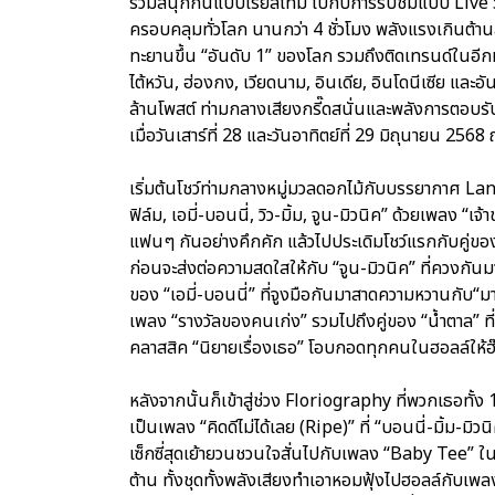
ร่วมสนุกกันแบบเรียลไทม์ ไปกับการรับชมแบบ Live 
ครอบคลุมทั่วโลก นานกว่า 4 ชั่วโมง พลังแรงเกินต
ทะยานขึ้น “อันดับ 1” ของโลก รวมถึงติดเทรนด์ในอีกหลาย
ไต้หวัน, ฮ่องกง, เวียดนาม, อินเดีย, อินโดนีเซีย และอันด
ล้านโพสต์ ท่ามกลางเสียงกรี๊ดสนั่นและพลังการตอบร
เมื่อวันเสาร์ที่ 28 และวันอาทิตย์ที่ 29 มิถุนายน 2568 
เริ่มต้นโชว์ท่ามกลางหมู่มวลดอกไม้กับบรรยากาศ Land
ฟิล์ม, เอมี่-บอนนี่, วิว-มิ้ม, จูน-มิวนิค” ด้วยเพลง 
แฟนๆ กันอย่างคึกคัก แล้วไปประเดิมโชว์แรกกับคู่ของ “
ก่อนจะส่งต่อความสดใสให้กับ “จูน-มิวนิค” ที่ควงกัน
ของ “เอมี่-บอนนี่” ที่จูงมือกันมาสาดความหวานกับ“มากกว
เพลง “รางวัลของคนเก่ง” รวมไปถึงคู่ของ “น้ำตาล” ที่
คลาสสิค “นิยายเรื่องเธอ” โอบกอดทุกคนในฮอลล์ให้
หลังจากนั้นก็เข้าสู่ช่วง Floriography ที่พวกเธอทั้ง 1
เป็นเพลง “คิดดีไม่ได้เลย (Ripe)” ที่ “บอนนี่-มิ้ม-มิ
เซ็กซี่สุดเย้ายวนชวนใจสั่นไปกับเพลง “Baby Tee” ใน
ต้าน ทั้งชุดทั้งพลังเสียงทำเอาหอมฟุ้งไปฮอลล์กับเพล