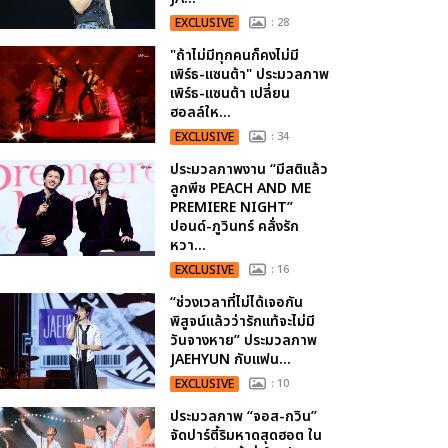
EXCLUSIVE
: 28
"ถ้าไม่มีทุกคนก็คงไม่มี
เพิร์ธ-แซนต้า" ประมวลภาพ
เพิร์ธ-แซนต้า เปลี่ยน
ฮอลล์ให...
EXCLUSIVE
: 34
ประมวลภาพงาน “มีสติแล้ว
ลูกพีช PEACH AND ME
PREMIERE NIGHT”
ปอนด์-ภูวินทร์ คลั่งรัก
หวา...
EXCLUSIVE
: 16
“ช่วงเวลาที่ไม่ได้เจอกัน
พิสูจน์แล้วว่ารักแท้จะไม่มี
วันจางหาย” ประมวลภาพ
JAEHYUN กับแฟน...
EXCLUSIVE
: 10
ประมวลภาพ “จอส-กวิน”
จัดปาร์ตี้ริมหาดสุดฮอต ใน