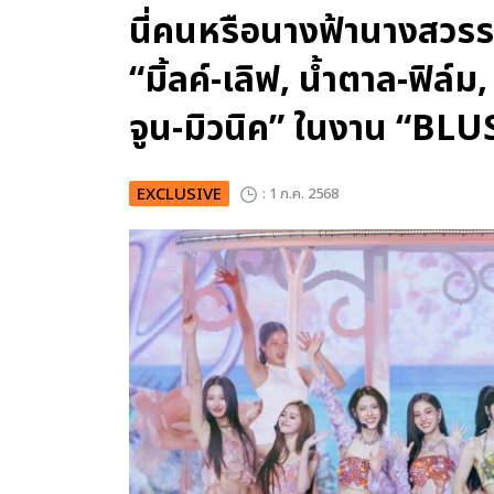
นี่คนหรือนางฟ้านางสวร
“มิ้ลค์-เลิฟ, น้ำตาล-ฟิล์ม,
จูน-มิวนิค” ในงาน “
EXCLUSIVE
: 1 ก.ค. 2568