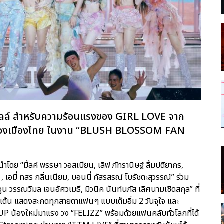
อลล์ สำหรับความร้อนแรงของ GIRL LOVE จาก
ของเมืองไทย ในงาน “BLUSH BLOSSOM FAN
ดย “มิ้ลค์ พรรษา วอสเบียน, เลิฟ ภัทรานิษฐ์ ลิ้มปติยากร,
, เอมี่ ทสร กลิ่นเนียม, บอนนี่ ภัสรสรณ์ โบรัชตะสุวรรณ์” ร่วม
ูน วรรณวิมล เจนอัศวเมธี, มิวนิค นันท์นภัส เลิศนามเชิดสกุล” ที่
น เต้น แสดงสะกดทุกสายตาแฟนๆ แบบเต็มอิ่ม 2 วันจุใจ และ
UP น้องใหม่มาแรง วง “FELIZZ” พร้อมด้วยแฟนคลับทั่วโลกที่ได้