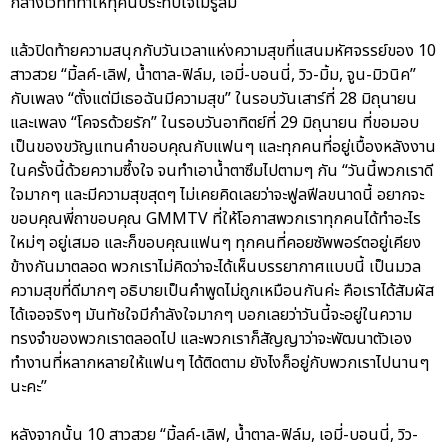
กลางเวทีที่ทำให้ทุคนประทับใจไม่รู้ลืม
แล้วปิดท้ายความสนุกกับวันเวลาแห่งความสุขที่แสนมหัศจรรย์ของ 10
สาวสวย “มิ้ลค์-เลิฟ, น้ำตาล-ฟิล์ม, เอมี่-บอนนี่, วิว-มิ้ม, จูน-มิวนิค”
กับเพลง “ตั้งแต่มีเธอฉันมีความสุข” ในรอบวันเสาร์ที่ 28 มิถุนายน
และเพลง “โคจรด้วยรัก” ในรอบวันอาทิตย์ที่ 29 มิถุนายน ที่ขอมอบ
เป็นของขวัญแทนคำขอบคุณกับแฟนๆ และทุกคนที่อยู่เบื้องหลังงาน
ในครั้งนี้ด้วยความซึ้งใจ จนทำเอาน้ำตาซึมไปตามๆ กัน “วันนี้พวกเราดี
ใจมากๆ และมีความสุขสุดๆ ไม่เคยคิดเลยว่าจะฟูลฟีลขนาดนี้ อยากจะ
ขอบคุณพี่ถาขอบคุณ GMMTV ที่ให้โอกาสพวกเราทุกคนได้ทำอะไร
ใหม่ๆ อยู่เสมอ และก็ขอบคุณแฟนๆ ทุกคนที่คอยซัพพอร์ตอยู่เคียง
ข้างกันมาตลอด พวกเราไม่คิดว่าจะได้เห็นบรรยากาศแบบนี้ เป็นมวล
ความสุขที่ดีมากๆ อธิบายเป็นคำพูดไม่ถูกเหมือนกันค่ะ คือเราได้สัมผัส
ได้เจอจริงๆ มันทัชใจมีกำลังใจมากๆ บอกเลยว่าวันนี้จะอยู่ในความ
ทรงจำของพวกเราตลอดไป และพวกเราก็สัญญาว่าจะพัฒนาตัวเอง
ทำงานที่หลากหลายให้แฟนๆ ได้ติดตาม ยังไงก็อยู่กับพวกเราไปนานๆ
นะคะ”
หลังจากนั้น 10 สาวสวย “มิ้ลค์-เลิฟ, น้ำตาล-ฟิล์ม, เอมี่-บอนนี่, วิว-