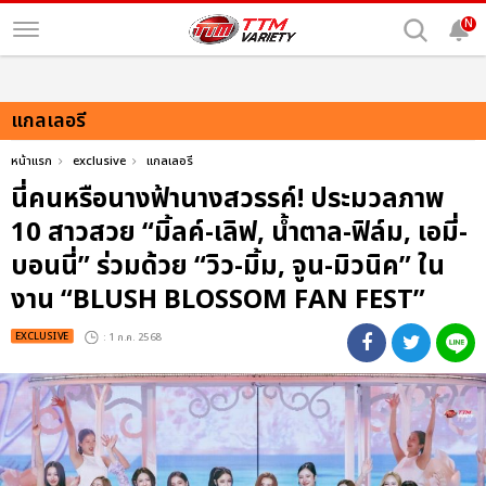
N
แกลเลอรี
หน้าแรก
exclusive
แกลเลอรี
นี่คนหรือนางฟ้านางสวรรค์! ประมวลภาพ
10 สาวสวย “มิ้ลค์-เลิฟ, น้ำตาล-ฟิล์ม, เอมี่-
บอนนี่” ร่วมด้วย “วิว-มิ้ม, จูน-มิวนิค” ใน
งาน “BLUSH BLOSSOM FAN FEST”
EXCLUSIVE
: 1 ก.ค. 2568