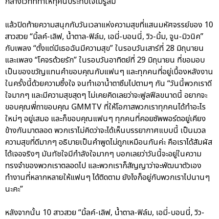
กลางเวทีที่ทำให้ทุคนประทับใจไม่รู้ลืม
แล้วปิดท้ายความสนุกกับวันเวลาแห่งความสุขที่แสนมหัศจรรย์ของ 10
สาวสวย “มิ้ลค์-เลิฟ, น้ำตาล-ฟิล์ม, เอมี่-บอนนี่, วิว-มิ้ม, จูน-มิวนิค”
กับเพลง “ตั้งแต่มีเธอฉันมีความสุข” ในรอบวันเสาร์ที่ 28 มิถุนายน
และเพลง “โคจรด้วยรัก” ในรอบวันอาทิตย์ที่ 29 มิถุนายน ที่ขอมอบ
เป็นของขวัญแทนคำขอบคุณกับแฟนๆ และทุกคนที่อยู่เบื้องหลังงาน
ในครั้งนี้ด้วยความซึ้งใจ จนทำเอาน้ำตาซึมไปตามๆ กัน “วันนี้พวกเราดี
ใจมากๆ และมีความสุขสุดๆ ไม่เคยคิดเลยว่าจะฟูลฟีลขนาดนี้ อยากจะ
ขอบคุณพี่ถาขอบคุณ GMMTV ที่ให้โอกาสพวกเราทุกคนได้ทำอะไร
ใหม่ๆ อยู่เสมอ และก็ขอบคุณแฟนๆ ทุกคนที่คอยซัพพอร์ตอยู่เคียง
ข้างกันมาตลอด พวกเราไม่คิดว่าจะได้เห็นบรรยากาศแบบนี้ เป็นมวล
ความสุขที่ดีมากๆ อธิบายเป็นคำพูดไม่ถูกเหมือนกันค่ะ คือเราได้สัมผัส
ได้เจอจริงๆ มันทัชใจมีกำลังใจมากๆ บอกเลยว่าวันนี้จะอยู่ในความ
ทรงจำของพวกเราตลอดไป และพวกเราก็สัญญาว่าจะพัฒนาตัวเอง
ทำงานที่หลากหลายให้แฟนๆ ได้ติดตาม ยังไงก็อยู่กับพวกเราไปนานๆ
นะคะ”
หลังจากนั้น 10 สาวสวย “มิ้ลค์-เลิฟ, น้ำตาล-ฟิล์ม, เอมี่-บอนนี่, วิว-