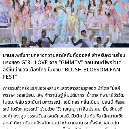
บานสะพรั่งท่ามกลางความสดใสกันทั้งฮอลล์ สำหรับความร้อน
แรงของ GIRL LOVE จาก “GMMTV” คอนเทนต์โพรไวเด
อร์ชั้นนำของเมืองไทย ในงาน “BLUSH BLOSSOM FAN
FEST”
การรวมตัวครั้งแรกของเหล่านักแสดงสาวสวยสุดฮอต นำโดย “มิ้ลค์
พรรษา วอสเบียน, เลิฟ ภัทรานิษฐ์ ลิ้มปติยากร, น้ำตาล ทิพนารี วีรวัฒ
โนดม, ฟิล์ม รชานันท์ มหาวรรณ์ , เอมี่ ทสร กลิ่นเนียม, บอนนี่ ภัสรส
รณ์ โบรัชตะสุวรรณ์” ร่วมด้วย “วิว เบญญาภา จีนประสม, มิ้ม รัตนวดี
วงศ์ทอง, จูน วรรณวิมล เจนอัศวเมธี, มิวนิค นันท์นภัส เลิศนามเชิด
สกุล” ที่ชวนกันมาเสิร์ฟโมเมนต์ โชว์ความสามารถทั้งร้อง เล่น เต้น