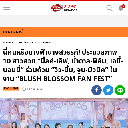
N
แกลเลอรี
หน้าแรก
exclusive
แกลเลอรี
นี่คนหรือนางฟ้านางสวรรค์! ประมวลภาพ
10 สาวสวย “มิ้ลค์-เลิฟ, น้ำตาล-ฟิล์ม, เอมี่-
บอนนี่” ร่วมด้วย “วิว-มิ้ม, จูน-มิวนิค” ใน
งาน “BLUSH BLOSSOM FAN FEST”
EXCLUSIVE
: 1 ก.ค. 2568