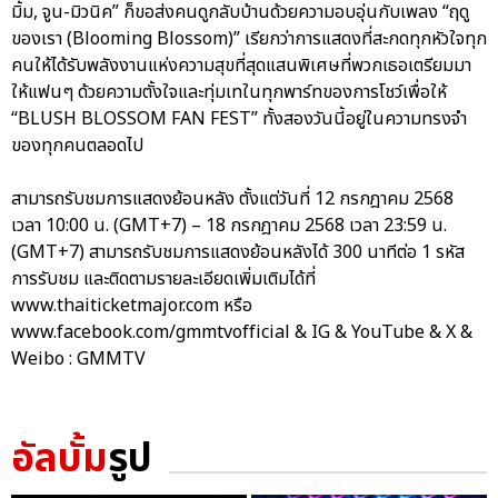
มิ้ม, จูน-มิวนิค” ก็ขอส่งคนดูกลับบ้านด้วยความอบอุ่นกับเพลง “ฤดู
ของเรา (Blooming Blossom)” เรียกว่าการแสดงที่สะกดทุกหัวใจทุก
คนให้ได้รับพลังงานแห่งความสุขที่สุดแสนพิเศษที่พวกเธอเตรียมมา
ให้แฟนๆ ด้วยความตั้งใจและทุ่มเทในทุกพาร์ทของการโชว์เพื่อให้
“BLUSH BLOSSOM FAN FEST” ทั้งสองวันนี้อยู่ในความทรงจำ
ของทุกคนตลอดไป
สามารถรับชมการแสดงย้อนหลัง ตั้งแต่วันที่ 12 กรกฎาคม 2568
เวลา 10:00 น. (GMT+7) – 18 กรกฎาคม 2568 เวลา 23:59 น.
(GMT+7) สามารถรับชมการแสดงย้อนหลังได้ 300 นาทีต่อ 1 รหัส
การรับชม และติดตามรายละเอียดเพิ่มเติมได้ที่
www.thaiticketmajor.com หรือ
www.facebook.com/gmmtvofficial & IG & YouTube & X &
Weibo : GMMTV
อัลบั้ม
รูป