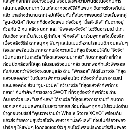
และพูดคุยทักทายอย่างอบอุ่น พร้อมเสิร์ฟความฟินต่อเนื่องกับการ
เล่นเกมสลับบทบาท ในแต่ละฉากของซีรีส์ที่แฟนๆ ติดตาตรึงใจกันไป
แล้ว มาสร้างตำนานฉากใหม่ให้ฮ็อบกันทั้งโรงภาพยนตร์ โดยเริ่มจากคู่
“จูน-มิวนิค” กับฉากที่ต้องง้อแฟน ต่อด้วยคู่ “มิ้ลค์-เลิฟ” กับฉากอยู่
ด้วยกัน 2 คน หลังฝนตก และ “พิพลอย-จิงจิง” โชว์ซีนอารมณ์ ปะทะ
กันเดือด จากนั้นก็ชวนผู้กำกับฯ “พี่กอล์ฟ” มาร่วมพูดคุยถึงเบื้องลึก
เบื้องหลังซีรีส์ ฉากสนุกๆ ฟินๆ และโมเมนต์หวานโรแมนติก จนแฟนๆ
ใจละลายพร้อมประกาศฉากแห่งความเป็นที่สุด ซึ่งมอบให้กับ “จิงจิง”
เป็นคนแรกในรางวัล “ที่สุดแห่งความน่ากลัว” กับฉากสุดท้ายที่ถ่าย
ก่อนปิดกล้องที่ใส่สุด เล่นสมจริงจนน่ากลัว ขนาดพอคัทแล้วพิพลอย
ถึงกับบอกว่าพี่จิงจิงจะตบหนูแล้ว ด้าน “พิพลอย” ก็ได้รับรางวัล “ที่สุด
แห่งบลอคกิ้ง” ในซีนสารพัดการเคลื่อนไหว ที่ต้องจำทั้งบท อารมณ์
และบลอคกิ้ง ส่วน “จูน-มิวนิค” คว้ารางวัล “ที่สุดแห่งคำศัพท์การ
ตลาด” กับคำศัพท์การตลาด SWOT ที่ทั้งคู่ต้องจำศัพท์ด้วย ถ่าย
กันเองด้วย และ “มิ้ลค์-เลิฟ” ได้รางวัล “ที่สุดแห่งการดราม่า” กับฉาก
บอกเลิกกันบนสะพานในมหาวิทยาลัย ก่อนที่จะพาทุกคนไปร่วมปิดร้าน
ชำดูตอนจบซีรีส์ “คุณวาฬร้านชำ Whale Store XOXO” พร้อมกัน
แล้วส่งท้ายความสุขด้วยโชว์พิเศษจาก “มิ้ลค์-เลิฟ” ที่จับไมค์ร้องเพลง
น่ารักๆ ให้แฟนๆ ได้กดชัตเตอร์รัวๆ กับโชว์เพลงประกอบซีรีส์ในเพลง