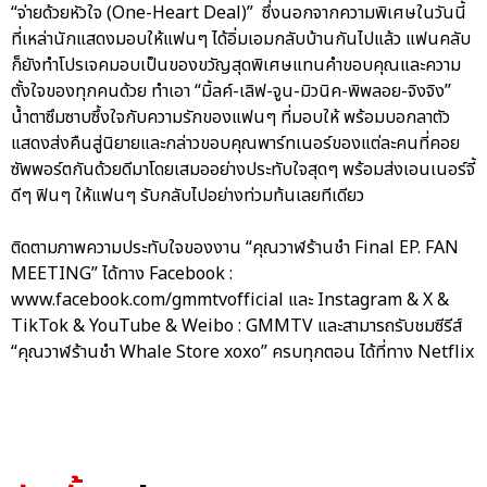
“จ่ายด้วยหัวใจ (One-Heart Deal)” ซึ่งนอกจากความพิเศษในวันนี้
ที่เหล่านักแสดงมอบให้แฟนๆ ได้อิ่มเอมกลับบ้านกันไปแล้ว แฟนคลับ
ก็ยังทำโปรเจคมอบเป็นของขวัญสุดพิเศษแทนคำขอบคุณและความ
ตั้งใจของทุกคนด้วย ทำเอา “มิ้ลค์-เลิฟ-จูน-มิวนิค-พิพลอย-จิงจิง”
น้ำตาซึมซาบซึ้งใจกับความรักของแฟนๆ ที่มอบให้ พร้อมบอกลาตัว
แสดงส่งคืนสู่นิยายและกล่าวขอบคุณพาร์ทเนอร์ของแต่ละคนที่คอย
ซัพพอร์ตกันด้วยดีมาโดยเสมออย่างประทับใจสุดๆ พร้อมส่งเอนเนอร์จี้
ดีๆ ฟินๆ ให้แฟนๆ รับกลับไปอย่างท่วมท้นเลยทีเดียว
ติดตามภาพความประทับใจของงาน “คุณวาฬร้านชำ Final EP. FAN
MEETING” ได้ทาง Facebook :
www.facebook.com/gmmtvofficial และ Instagram & X &
TikTok & YouTube & Weibo : GMMTV และสามารถรับชมซีรีส์
“คุณวาฬร้านชำ Whale Store xoxo” ครบทุกตอน ได้ที่ทาง Netflix