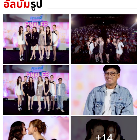
อัลบั้ม
รูป
+14