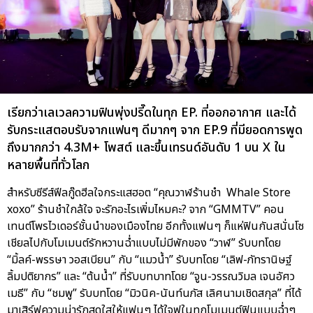
เรียกว่าเลเวลความฟินพุ่งปรี๊ดในทุก EP. ที่ออกอากาศ และได้
รับกระแสตอบรับจากแฟนๆ ดีมากๆ จาก EP.9 ที่มียอดการพูด
ถึงมากกว่า 4.3M+ โพสต์ และขึ้นเทรนด์อันดับ 1 บน X ใน
หลายพื้นที่ทั่วโลก
สำหรับซีรีส์ฟีลกู๊ดฮีลใจกระแสฮอต “คุณวาฬร้านชำ Whale Store
xoxo” ร้านชำใกล้ใจ จะรักอะไรเพิ่มไหมคะ? จาก “GMMTV” คอน
เทนต์โพรไวเดอร์ชั้นนำของเมืองไทย อีกทั้งแฟนๆ ก็แห่ฟินกันสนั่นโซ
เชียลไปกับโมเมนต์รักหวานฉ่ำแบบไม่มีพักของ “วาฬ” รับบทโดย
“มิ้ลค์-พรรษา วอสเบียน” กับ “แมวน้ำ” รับบทโดย “เลิฟ-ภัทรานิษฐ์
ลิ้มปติยากร” และ “ต้นน้ำ” ที่รับบทบาทโดย “จูน-วรรณวิมล เจนอัศว
เมธี” กับ “ชมพู” รับบทโดย “มิวนิค-นันท์นภัส เลิศนามเชิดสกุล” ที่ได้
มาเสิร์ฟความน่ารักสดใสให้แฟนๆ ได้ใจฟูในทุกโมเมนต์ฟินแบบฉ่ำๆ