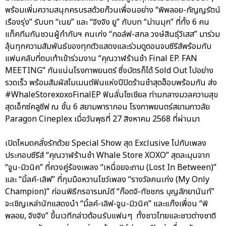
พร้อมเพิ่มความสนุกครบรสด้วยก๊วนเพื่อนอย่าง “พิพลอย-กัญญรัตน์
เรืองรุ่ง” รับบท “เนย” และ “จิงจิง ยู” กับบท “ม่านมุก” ที่ทั้ง 6 คน
แท็คทีมกันชวนผู้กำกับฯ คนเก่ง “กอล์ฟ-สกล วงษ์สินธุ์วิเสส” มาร่วม
ลุ้นทุกความสัมพันธ์ของทุกตัวแสดงและร่วมดูตอนจบซีรีส์พร้อมกับ
แฟนคลับที่ตบเท้าเข้าร่วมงาน “คุณวาฬร้านชำ Final EP. FAN
MEETING” กันแน่นโรงภาพยนตร์ ซึ่งบัตรก็ได้ Sold Out ไปอย่าง
รวดเร็ว พร้อมสัมผัสโมเมนต์ฟินแห่งปีปิดร้านชำสุดฮ็อบพร้อมกัน ส่ง
#WhaleStorexoxoFinalEP ฟินลั่นโซเชียล ท่ามกลางมวลความสุข
สุดเอ็กซ์คลูซีฟ ณ ชั้น 6 สยามพารากอน โรงภาพยนตร์สยามภาวลัย
Paragon Cineplex เมื่อวันพุธที่ 27 สิงหาคม 2568 ที่ผ่านมา
เปิดโหมดคลั่งรักด้วย Special Show สุด Exclusive ไปกับเพลง
ประกอบซีรีส์ “คุณวาฬร้านชำ Whale Store XOXO” สุดละมุนจาก
“จูน-มิวนิค” ที่ควงคู่ร้องเพลง “เหนื่อยจะถาม (Lost In Between)”
และ “มิ้ลค์-เลิฟ” ที่กุมมือหวานโชว์เพลง “รางวัลคนเก่ง (My Only
Champion)” ก่อนพิธีกรอารมณ์ดี “ก๊อตจิ-ทัชชกร บุญลัภยานันท์”
จะเชิญเหล่านักแสดงนำ “มิ้ลค์-เลิฟ-จูน-มิวนิค” และแก๊งเพื่อน “พิ
พลอย, จิงจิง” ขึ้นเวทีกล่าวต้อนรับแฟนๆ ทั้งชาวไทยและชาวต่างชาติ