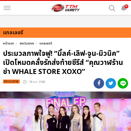
N
แกลเลอรี
หน้าแรก
exclusive
แกลเลอรี
ประมวลภาพใจฟู! “มิ้ลค์-เลิฟ-จูน-มิวนิค”
เปิดโหมดคลั่งรักส่งท้ายซีรีส์ “คุณวาฬร้าน
ชำ WHALE STORE XOXO”
EXCLUSIVE
: 28 ส.ค. 2568