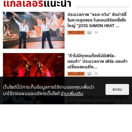
แกลเลอรี
แนะนำ
ประมวลภาพ “จอส-กวิน” จัดปาร์ตี้
ริมหาดสุดฮอต ในคอนเสิร์ตครั้งยิ่ง
ใหญ่ “JOSS GAWIN HEAT ...
EXCLUSIVE
: 34
"ถ้าไม่มีทุกคนก็คงไม่มีเพิร์ธ-
แซนต้า" ประมวลภาพ เพิร์ธ-แซนต้า
เปลี่ยนฮอลล์ให...
EXCLUSIVE
: 34
เว็บไซต์นี้มีการเก็บข้อมูลการใช้งานของคุณเพื่อนำ
ตกลง
มาใช้วางแผนและบริหารเว็บไซต์
อ่านเพิ่มเติม
ไม่ว่าจะวันนี้หรือวันไหน ก็จะยังภูมิใจ
ในตัว "แจบอม" เหมือนเดิม!
ประมวลภาพ JA...
EXCLUSIVE
: 28