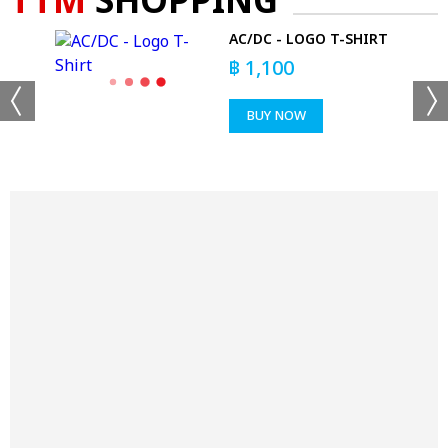
TTM
SHOPPING
AC/DC - LOGO T-SHIRT
฿
1,100
 CAP
BUY NOW