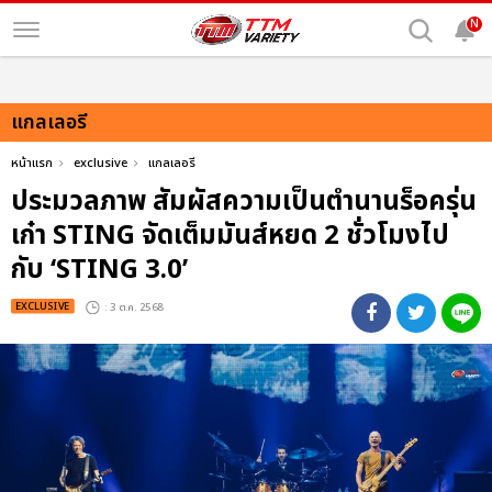
N
แกลเลอรี
หน้าแรก
exclusive
แกลเลอรี
ประมวลภาพ สัมผัสความเป็นตำนานร็อครุ่น
เก๋า STING จัดเต็มมันส์หยด 2 ชั่วโมงไป
กับ ‘STING 3.0’
EXCLUSIVE
: 3 ต.ค. 2568