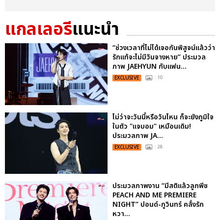
แกลเลอรี
แนะนำ
“ช่วงเวลาที่ไม่ได้เจอกันพิสูจน์แล้วว่า
รักแท้จะไม่มีวันจางหาย” ประมวล
ภาพ JAEHYUN กับแฟน...
EXCLUSIVE
: 10
ไม่ว่าจะวันนี้หรือวันไหน ก็จะยังภูมิใจ
ในตัว "แจบอม" เหมือนเดิม!
ประมวลภาพ JA...
EXCLUSIVE
: 28
ประมวลภาพงาน “มีสติแล้วลูกพีช
PEACH AND ME PREMIERE
NIGHT” ปอนด์-ภูวินทร์ คลั่งรัก
หวา...