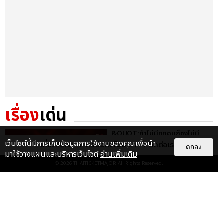
เรื่อง
เด่น
&QUOT;ถ้าไม่มีทุกคนก็คงไม่มี
เพิร์ธ-แซนต้า&QUOT; ประมวล
เว็บไซต์นี้มีการเก็บข้อมูลการใช้งานของคุณเพื่อนำ
เกี่ยวกับเรา
ติดต่อลงโฆษณา
ติดต่อเรา
ตกลง
ภาพ เพิร์ธ-แซนต้า เปลี่ยน
มาใช้วางแผนและบริหารเว็บไซต์
อ่านเพิ่มเติม
ฮอลล์ให...
© 2026
THAITICKETMAJOR
All Rights Reserved.
EXCLUSIVE
: 34
ไม่ว่าจะวันนี้หรือวันไหน ก็จะยังภูมิใจ
ในตัว &QUOT;แจบอม&QUOT;