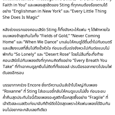
Faith in You” และเพลงสุดฮิตของ Sting ที่ทุกคนต้องร้องตามได้
อย่าง “Englishman in New York” และ “Every Little Thing
She Does Is Magic”
หลังช่วงแรกของคอนเสิร์ต Sting ก็ทิ้งจังหวะให้แฟน ๆ ได้พักหายใจ
ขนเพลงช้าสุดกินใจทั้ง “Fields of Gold,” “Never Coming
Home” และ “When We Dance” มาเล่นให้คนดูได้ดื่มด่ำไปกับดนตรี
และเสียงเบสที่สั่นไปถึงขั้วหัวใจ ก่อนจะเริ่มเร่งจังหวะไปกันต่อแบบไม่
พักกับ “So Lonely” และ “Desert Rose” โดยไม่ลืมที่จะทิ้งท้าย
คอนเสิร์ตไปกับเพลงดังที่ทุกคนคิดถึงอย่าง “Every Breath You
Take” ที่ทำเอาคนดูลุกยืนไม่ติดที่ทั้งฮอลล์ ปรบมือรอลากยาวไปจนไฟ
ดับลงอีกรอบ
บรรยากาศช่วง Encore ยิ่งทวีความมันส์เข้าไปใหญ่กับเพลง
“Roxanne” ที่ Sting ใส่เอเนอจี้กลับให้คนดูแบบไม่ยั้ง ก่อนจะจบ
ค่ำคืนสุดประทับใจนี้ด้วยเพลงอะคูสติกร็อคสุดซึ้งอย่าง “Fragile” ที่
เจ้าตัวสละเบสตัวเก่งมาจับกีต้าร์ดีดโน้ตสุดเพราะให้แฟนเพลงได้อินกัน
จนไม่อยากจะกลับเลยทีเดียว