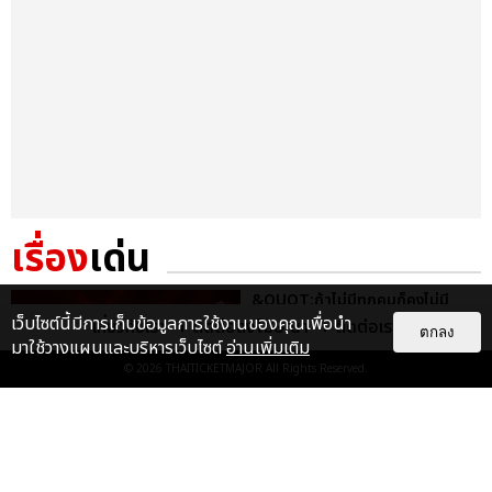
เรื่อง
เด่น
&QUOT;ถ้าไม่มีทุกคนก็คงไม่มี
เพิร์ธ-แซนต้า&QUOT; ประมวล
เว็บไซต์นี้มีการเก็บข้อมูลการใช้งานของคุณเพื่อนำ
เกี่ยวกับเรา
ติดต่อลงโฆษณา
ติดต่อเรา
ตกลง
ภาพ เพิร์ธ-แซนต้า เปลี่ยน
มาใช้วางแผนและบริหารเว็บไซต์
อ่านเพิ่มเติม
ฮอลล์ให...
© 2026
THAITICKETMAJOR
All Rights Reserved.
EXCLUSIVE
: 34
ไม่ว่าจะวันนี้หรือวันไหน ก็จะยังภูมิใจ
ในตัว &QUOT;แจบอม&QUOT;