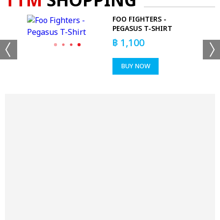
TTM
SHOPPING
S -
FOO FIGHTERS -
PEGASUS T-SHIRT
฿
1,100
BUY NOW