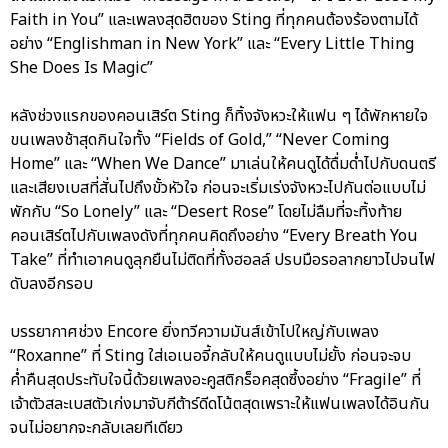
Faith in You” และเพลงสุดฮิตของ Sting ที่ทุกคนต้องร้องตามได้
อย่าง “Englishman in New York” และ “Every Little Thing
She Does Is Magic”
หลังช่วงแรกของคอนเสิร์ต Sting ก็ทิ้งจังหวะให้แฟน ๆ ได้พักหายใจ
ขนเพลงช้าสุดกินใจทั้ง “Fields of Gold,” “Never Coming
Home” และ “When We Dance” มาเล่นให้คนดูได้ดื่มด่ำไปกับดนตรี
และเสียงเบสที่สั่นไปถึงขั้วหัวใจ ก่อนจะเริ่มเร่งจังหวะไปกันต่อแบบไม่
พักกับ “So Lonely” และ “Desert Rose” โดยไม่ลืมที่จะทิ้งท้าย
คอนเสิร์ตไปกับเพลงดังที่ทุกคนคิดถึงอย่าง “Every Breath You
Take” ที่ทำเอาคนดูลุกยืนไม่ติดที่ทั้งฮอลล์ ปรบมือรอลากยาวไปจนไฟ
ดับลงอีกรอบ
บรรยากาศช่วง Encore ยิ่งทวีความมันส์เข้าไปใหญ่กับเพลง
“Roxanne” ที่ Sting ใส่เอเนอจี้กลับให้คนดูแบบไม่ยั้ง ก่อนจะจบ
ค่ำคืนสุดประทับใจนี้ด้วยเพลงอะคูสติกร็อคสุดซึ้งอย่าง “Fragile” ที่
เจ้าตัวสละเบสตัวเก่งมาจับกีต้าร์ดีดโน้ตสุดเพราะให้แฟนเพลงได้อินกัน
จนไม่อยากจะกลับเลยทีเดียว