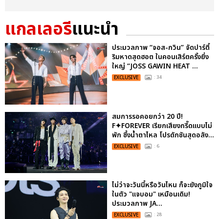
แกลเลอรี
แนะนำ
ประมวลภาพ “จอส-กวิน” จัดปาร์ตี้
ริมหาดสุดฮอต ในคอนเสิร์ตครั้งยิ่ง
ใหญ่ “JOSS GAWIN HEAT ...
EXCLUSIVE
: 34
สมการรอคอยกว่า 20 ปี!
F✦FOREVER เรียกเสียงกรี๊ดแบบไม่
พัก ซึ้งน้ำตาไหล โปรดักชันสุดอลัง...
EXCLUSIVE
: 6
ไม่ว่าจะวันนี้หรือวันไหน ก็จะยังภูมิใจ
ในตัว "แจบอม" เหมือนเดิม!
ประมวลภาพ JA...
EXCLUSIVE
: 28