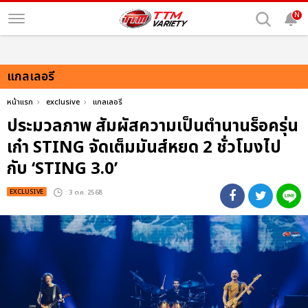
N
แกลเลอรี
หน้าแรก
exclusive
แกลเลอรี
ประมวลภาพ สัมผัสความเป็นตำนานร็อครุ่น
เก๋า STING จัดเต็มมันส์หยด 2 ชั่วโมงไป
กับ ‘STING 3.0’
EXCLUSIVE
: 3 ต.ค. 2568