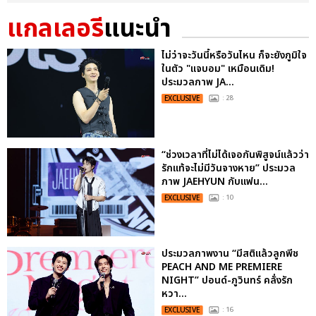
แกลเลอรี
แนะนำ
ไม่ว่าจะวันนี้หรือวันไหน ก็จะยังภูมิใจ
ในตัว "แจบอม" เหมือนเดิม!
ประมวลภาพ JA...
EXCLUSIVE
: 28
“ช่วงเวลาที่ไม่ได้เจอกันพิสูจน์แล้วว่า
รักแท้จะไม่มีวันจางหาย” ประมวล
ภาพ JAEHYUN กับแฟน...
EXCLUSIVE
: 10
ประมวลภาพงาน “มีสติแล้วลูกพีช
PEACH AND ME PREMIERE
NIGHT” ปอนด์-ภูวินทร์ คลั่งรัก
หวา...
EXCLUSIVE
: 16