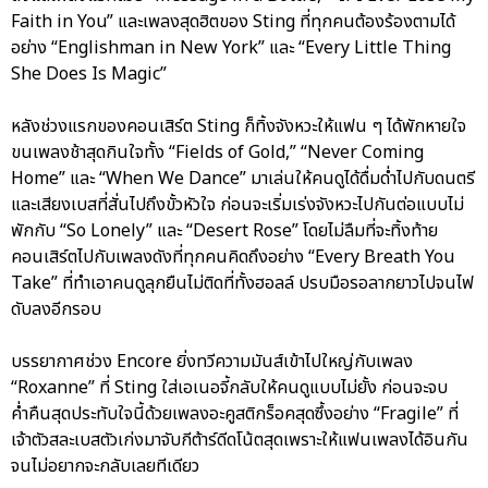
Faith in You” และเพลงสุดฮิตของ Sting ที่ทุกคนต้องร้องตามได้
อย่าง “Englishman in New York” และ “Every Little Thing
She Does Is Magic”
หลังช่วงแรกของคอนเสิร์ต Sting ก็ทิ้งจังหวะให้แฟน ๆ ได้พักหายใจ
ขนเพลงช้าสุดกินใจทั้ง “Fields of Gold,” “Never Coming
Home” และ “When We Dance” มาเล่นให้คนดูได้ดื่มด่ำไปกับดนตรี
และเสียงเบสที่สั่นไปถึงขั้วหัวใจ ก่อนจะเริ่มเร่งจังหวะไปกันต่อแบบไม่
พักกับ “So Lonely” และ “Desert Rose” โดยไม่ลืมที่จะทิ้งท้าย
คอนเสิร์ตไปกับเพลงดังที่ทุกคนคิดถึงอย่าง “Every Breath You
Take” ที่ทำเอาคนดูลุกยืนไม่ติดที่ทั้งฮอลล์ ปรบมือรอลากยาวไปจนไฟ
ดับลงอีกรอบ
บรรยากาศช่วง Encore ยิ่งทวีความมันส์เข้าไปใหญ่กับเพลง
“Roxanne” ที่ Sting ใส่เอเนอจี้กลับให้คนดูแบบไม่ยั้ง ก่อนจะจบ
ค่ำคืนสุดประทับใจนี้ด้วยเพลงอะคูสติกร็อคสุดซึ้งอย่าง “Fragile” ที่
เจ้าตัวสละเบสตัวเก่งมาจับกีต้าร์ดีดโน้ตสุดเพราะให้แฟนเพลงได้อินกัน
จนไม่อยากจะกลับเลยทีเดียว