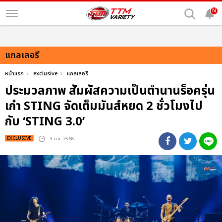
N
แกลเลอรี
หน้าแรก
exclusive
แกลเลอรี
ประมวลภาพ สัมผัสความเป็นตำนานร็อครุ่น
เก๋า STING จัดเต็มมันส์หยด 2 ชั่วโมงไป
กับ ‘STING 3.0’
EXCLUSIVE
: 3 ต.ค. 2568