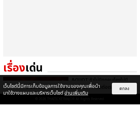
เรื่อง
เด่น
&QUOT;ถ้าไม่มีทุกคนก็คงไม่มี
เพิร์ธ-แซนต้า&QUOT; ประมวล
เว็บไซต์นี้มีการเก็บข้อมูลการใช้งานของคุณเพื่อนำ
เกี่ยวกับเรา
ติดต่อลงโฆษณา
ติดต่อเรา
ตกลง
ภาพ เพิร์ธ-แซนต้า เปลี่ยน
มาใช้วางแผนและบริหารเว็บไซต์
อ่านเพิ่มเติม
ฮอลล์ให...
© 2026
THAITICKETMAJOR
All Rights Reserved.
EXCLUSIVE
: 34
ไม่ว่าจะวันนี้หรือวันไหน ก็จะยังภูมิใจ
ในตัว &QUOT;แจบอม&QUOT;
เหมือนเดิม! ประมวลภาพ JA...