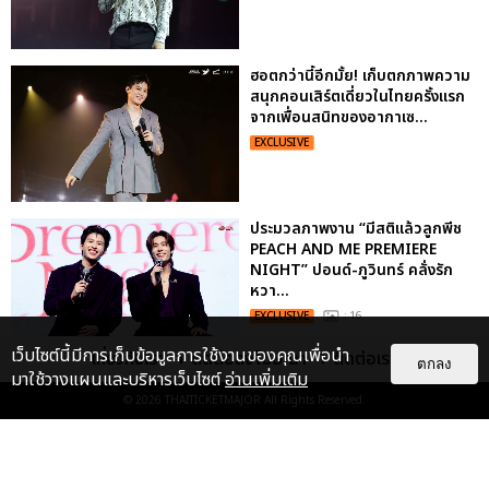
ฮอตกว่านี้อีกมั้ย! เก็บตกภาพความ
สนุกคอนเสิร์ตเดี่ยวในไทยครั้งแรก
จากเพื่อนสนิทของอากาเซ...
EXCLUSIVE
ประมวลภาพงาน “มีสติแล้วลูกพีช
PEACH AND ME PREMIERE
NIGHT” ปอนด์-ภูวินทร์ คลั่งรัก
หวา...
EXCLUSIVE
: 16
เว็บไซต์นี้มีการเก็บข้อมูลการใช้งานของคุณเพื่อนำ
เกี่ยวกับเรา
ติดต่อลงโฆษณา
ติดต่อเรา
ตกลง
มาใช้วางแผนและบริหารเว็บไซต์
อ่านเพิ่มเติม
© 2026
THAITICKETMAJOR
All Rights Reserved.