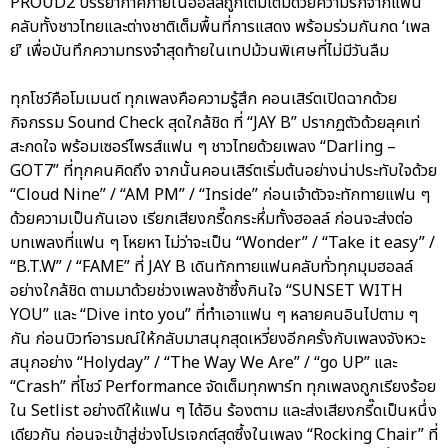
PROUD2 บรรยากาศภายในฮอลล์ถูกเติมเต็มด้วยความรักจากแฟน
คลับทั้งชาวไทยและต่างชาติเต็มพื้นที่การแสดง พร้อมร่วมกันกด ‘เพล
ย์’ เพื่อบันทึกความทรงจำสุดท้ายในเทปม้วนพิเศษที่ไม่มีวันลืม
ทุกโชว์คือโมเมนต์ ทุกเพลงคือความรู้สึก คอนเสิร์ตเปิดฉากด้วย
กิจกรรม Sound Check สุดใกล้ชิด ที่ “JAY B” ปรากฏตัวด้วยลุคเท่
สะกดใจ พร้อมเซอร์ไพรส์แฟน ๆ ชาวไทยด้วยเพลง “Darling –
GOT7” ที่ทุกคนคิดถึง จากนั้นคอนเสิร์ตเริ่มต้นอย่างน่าประทับใจด้วย
“Cloud Nine” / “AM PM” / “Inside” ก่อนเจ้าตัวจะทักทายแฟน ๆ
ด้วยความเป็นกันเอง เรียกเสียงกรี๊ดกระหึ่มทั้งฮอลล์ ก่อนจะส่งต่อ
บทเพลงที่แฟน ๆ โหยหา ไม่ว่าจะเป็น “Wonder” / “Take it easy” /
“B.T.W” / “FAME” ที่ JAY B เดินทักทายแฟนคลับทั่วทุกมุมฮอลล์
อย่างใกล้ชิด ตามมาด้วยช่วงเพลงช้าซึ้งกินใจ “SUNSET WITH
YOU” และ “Dive into you” ที่ทำเอาแฟน ๆ หลายคนอินไปตาม ๆ
กัน ก่อนบิวท์อารมณ์ให้กลับมาสนุกสุดเหวี่ยงอีกครั้งกับเพลงจังหวะ
สนุกอย่าง “Holyday” / “The Way We Are” / “go UP” และ
“Crash” ที่โชว์ Performance จัดเต็มทุกพาร์ท ทุกเพลงถูกเรียงร้อย
ใน Setlist อย่างดีให้แฟน ๆ ได้อิน ร้องตาม และส่งเสียงกรี๊ดเป็นหนึ่ง
เดียวกัน ก่อนจะเข้าสู่ช่วงโปรเจกต์สุดซึ้งในเพลง “Rocking Chair” ที่