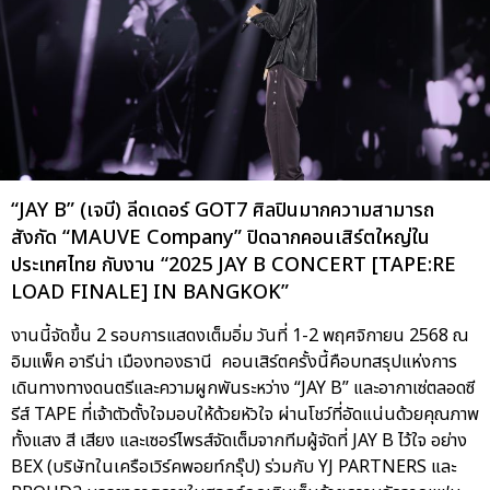
“JAY B” (เจบี) ลีดเดอร์ GOT7 ศิลปินมากความสามารถ
สังกัด “MAUVE Company” ปิดฉากคอนเสิร์ตใหญ่ใน
ประเทศไทย กับงาน “2025 JAY B CONCERT [TAPE:RE
LOAD FINALE] IN BANGKOK”
งานนี้จัดขึ้น 2 รอบการแสดงเต็มอิ่ม วันที่ 1-2 พฤศจิกายน 2568 ณ
อิมแพ็ค อารีน่า เมืองทองธานี คอนเสิร์ตครั้งนี้คือบทสรุปแห่งการ
เดินทางทางดนตรีและความผูกพันระหว่าง “JAY B” และอากาเซ่ตลอดซี
รีส์ TAPE ที่เจ้าตัวตั้งใจมอบให้ด้วยหัวใจ ผ่านโชว์ที่อัดแน่นด้วยคุณภาพ
ทั้งแสง สี เสียง และเซอร์ไพรส์จัดเต็มจากทีมผู้จัดที่ JAY B ไว้ใจ อย่าง
BEX (บริษัทในเครือเวิร์คพอยท์กรุ๊ป) ร่วมกับ YJ PARTNERS และ