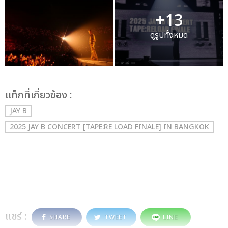
+13
ดูรูปทั้งหมด
เเท็กที่เกี่ยวข้อง :
JAY B
2025 JAY B CONCERT [TAPE:RE LOAD FINALE] IN BANGKOK
แชร์ :
SHARE
TWEET
LINE