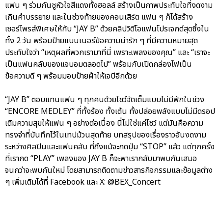
แฟน ๆ ร่วมกันชูหัวใจสีแดงทั้งฮอลล์ สร้างเป็นภาพประทับใจที่งดงาม
เกินคำบรรยาย และในช่วงท้ายของคอนเสิร์ต แฟน ๆ ก็ได้สร้าง
เซอร์ไพรส์พิเศษให้กับ “JAY B” ด้วยคลิปวิดีโอแฟนโปรเจกต์สุดซึ้งใน
ทั้ง 2 วัน พร้อมป้ายแบนเนอร์ข้อความน่ารัก ๆ ที่มีความหมายสุด
ประทับใจว่า “เหตุผลที่พวกเรามาที่นี่ เพราะเพลงของคุณ” และ “เราจะ
เป็นแฟนคลับของแจบอมตลอดไป” พร้อมกับเปิดกล่องไฟเป็น
ข้อความดี ๆ พร้อมมอบป้ายผ้าให้เจบีอีกด้วย
“JAY B” ตอบแทนแฟน ๆ ทุกคนด้วยโชว์จัดเต็มแบบไม่มีพักในช่วง
“ENCORE MEDLEY” ที่ทั้งร้อง ทั้งเต้น ทั้งปล่อยพลังแบบไม่มีดรอป
เติมความสุขให้แฟน ๆ อย่างต่อเนื่อง นี่ไม่ใช่แค่โชว์ แต่มันคือความ
ทรงจำที่บันทึกไว้ในเทปม้วนสุดท้าย บทสรุปของเรื่องราวอันงดงาม
ระหว่างศิลปินและแฟนคลับ ที่ถึงแม้จะกดปุ่ม “STOP” แล้ว แต่ทุกครั้ง
ที่เรากด “PLAY” เพลงของ JAY B ก็จะพาเรากลับมาพบกันเสมอ
จนกว่าจะพบกันใหม่ โดยสามารถติดตามข่าวสารกิจกรรมและข้อมูลต่าง
ๆ เพิ่มเติมได้ที่ Facebook และ X: @BEX_Concert