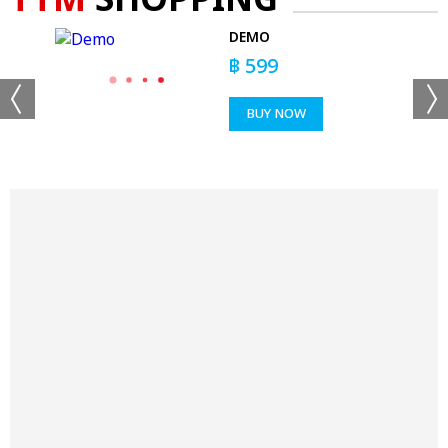
TTM
SHOPPING
W
DEMO
฿
599
BUY NOW