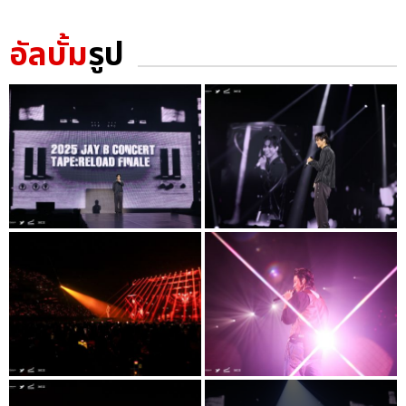
อัลบั้ม
รูป