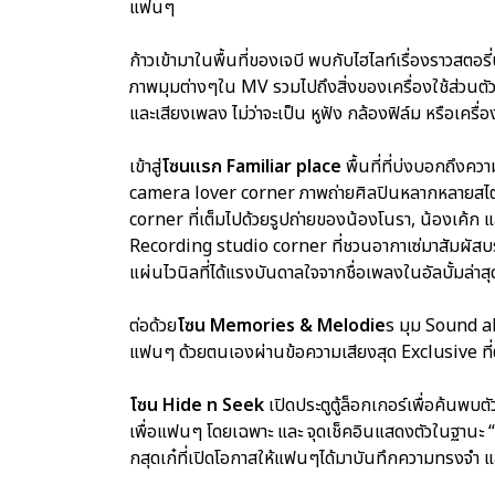
แฟนๆ
ก้าวเข้ามาในพื้นที่ของเจบี พบกับไฮไลท์เรื่องราวสตอ
ภาพมุมต่างๆใน MV รวมไปถึงสิ่งของเครื่องใช้ส่วนตัว
และเสียงเพลง ไม่ว่าจะเป็น หูฟัง กล้องฟิล์ม หรือเครื
เข้าสู่
โซนแรก Familiar place
พื้นที่ที่บ่งบอกถึงคว
camera lover corner ภาพถ่ายศิลปินหลากหลายสไตล
corner ที่เต็มไปด้วยรูปถ่ายของน้องโนรา, น้องเค้ก 
Recording studio corner ที่ชวนอากาเซ่มาสัมผั
แผ่นไวนิลที่ได้แรงบันดาลใจจากชื่อเพลงในอัลบั้มล่า
ต่อด้วย
โซน Memories & Melodie
s มุม Sound ab
แฟนๆ ด้วยตนเองผ่านข้อความเสียงสุด Exclusive ที่
โซน Hide n Seek
เปิดประตูตู้ล็อกเกอร์เพื่อค้นพบต
เพื่อแฟนๆ โดยเฉพาะ และ จุดเช็คอินแสดงตัวในฐานะ “เ
กสุดเก๋ที่เปิดโอกาสให้แฟนๆได้มาบันทึกความทรงจำ แ