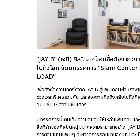
“JAY B” (เจบี) ศิลปินเคป็อบชื่อดังจากว
ไปทั่วโลก จัดนิทรรศการ “Siam Cente
LOAD”
เพื่อส่งต่อความคิดถึงจาก JAY B สู่แฟนคลับผ่านภาพแล
ช่วงเวลาพิเศษร่วมกัน และส่งความคิดถึงกลับไปถึงศิล
ยม1 ชั้น G สยามเซ็นเตอร์
นิทรรศการนี้เติมเต็มความอบอุ่นให้เหล่าแฟนคลับและอ
สิ่งที่รักของศิลปินหนุ่มมากความสามารถอย่าง “JAY B” 
การตอบแทนแฟนๆ ที่เฝ้ารอการกลับมาของเขา และเป็น