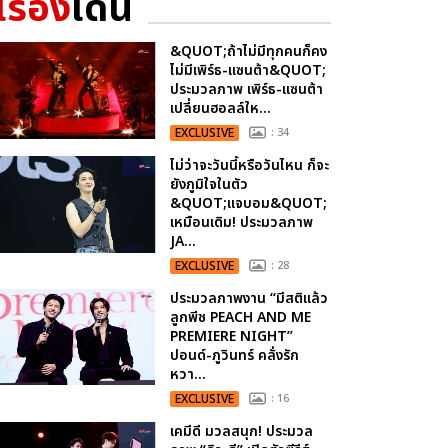
เรื่อง
เด่น
&QUOT;ถ้าไม่มีทุกคนก็คง
ไม่มีเพิร์ธ-แซนต้า&QUOT;
ประมวลภาพ เพิร์ธ-แซนต้า
เปลี่ยนฮอลล์ให...
EXCLUSIVE
: 34
ไม่ว่าจะวันนี้หรือวันไหน ก็จะ
ยังภูมิใจในตัว
&QUOT;แจบอม&QUOT;
เหมือนเดิม! ประมวลภาพ
JA...
EXCLUSIVE
: 28
ประมวลภาพงาน “มีสติแล้ว
ลูกพีช PEACH AND ME
PREMIERE NIGHT”
ปอนด์-ภูวินทร์ คลั่งรัก
หวา...
EXCLUSIVE
: 16
เคมีดี มวลสนุก! ประมวล