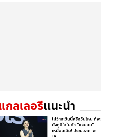
แกลเลอรี
แนะนำ
ไม่ว่าจะวันนี้หรือวันไหน ก็จะ
ยังภูมิใจในตัว "แจบอม"
เหมือนเดิม! ประมวลภาพ
JA...