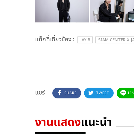
เเท็กที่เกี่ยวข้อง :
JAY B
SIAM CENTER X J
แชร์ :
SHARE
TWEET
LI
งานแสดง
แนะนำ