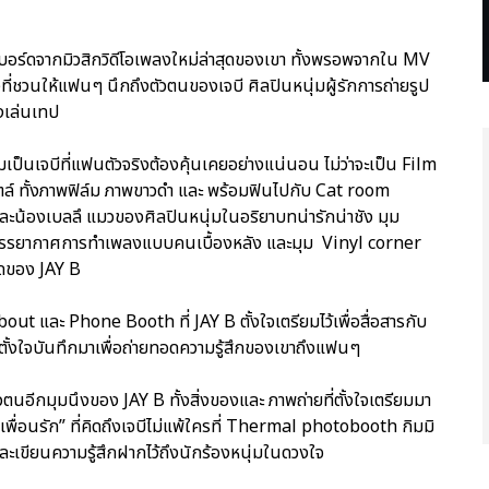
รี่บอร์ดจากมิวสิกวิดีโอเพลงใหม่ล่าสุดของเขา ทั้งพรอพจากใน MV
ที่ชวนให้แฟนๆ นึกถึงตัวตนของเจบี ศิลปินหนุ่มผู้รักการถ่ายรูป
่องเล่นเทป
ามเป็นเจบีที่แฟนตัวจริงต้องคุ้นเคยอย่างแน่นอน ไม่ว่าจะเป็น Film
์ ทั้งภาพฟิล์ม ภาพขาวดำ และ พร้อมฟินไปกับ Cat room
และน้องเบลลึ แมวของศิลปินหนุ่มในอริยาบทน่ารักน่าชัง มุม
สบรรยากาศการทำเพลงแบบคนเบื้องหลัง และมุม Vinyl corner
สุดของ JAY B
out และ Phone Booth ที่ JAY B ตั้งใจเตรียมไว้เพื่อสื่อสารกับ
ตั้งใจบันทึกมาเพื่อถ่ายทอดความรู้สึกของเขาถึงแฟนๆ
ัวตนอีกมุมนึงของ JAY B ทั้งสิ่งของและ ภาพถ่ายที่ตั้งใจเตรียมมา
พื่อนรัก” ที่คิดถึงเจบีไม่แพ้ใครที่ Thermal photobooth กิมมิ
ละเขียนความรู้สึกฝากไว้ถึงนักร้องหนุ่มในดวงใจ