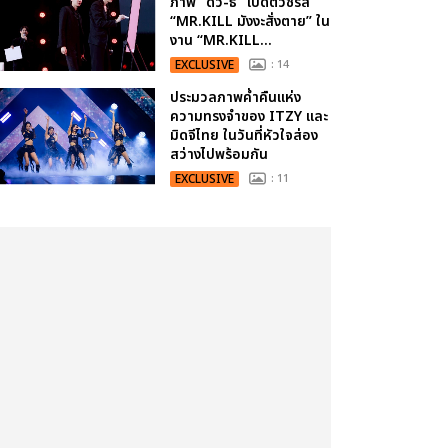
ภาพ “ดิว-ธี” เปิดตัวซีรีส์
“MR.KILL มังงะสั่งตาย” ใน
งาน “MR.KILL...
EXCLUSIVE
: 14
ประมวลภาพค่ำคืนแห่ง
ความทรงจำของ ITZY และ
มิดจีไทย ในวันที่หัวใจส่อง
สว่างไปพร้อมกัน
EXCLUSIVE
: 11