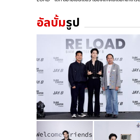
อัลบั้ม
รูป