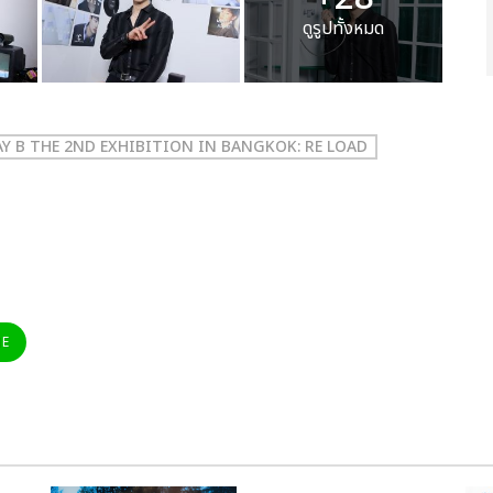
ดูรูปทั้งหมด
AY B THE 2ND EXHIBITION IN BANGKOK: RE LOAD
NE