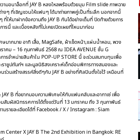
 ความอนาล็อกที่ JAY B หลงใหลพร้อมด้วยมุม Film slide ภาพฉาย
างๆ ที่เชิญชวนให้แฟนๆ ได้มาถ่ายภาพคู่เป็นที่ระลึก นอกจากนี้
ี่ให้มาฝากข้อความถึง JAY B กันได้อย่างเต็มที่ ปิดท้ายด้วยการ
รนี้ และเบื้องหลังที่ไม่เคยเปิดเผยที่ไหนมาก่อน
เศษมากมาย อาทิ เสื้อ, MagSafe, ผ้าเช็ดหน้า,แผ่นน้ำหอม, พวง
 มกราคม – 16 กุมภาพันธ์ 2568 ณ IDEA AVENUE ชั้น G
ยจากการจำหน่ายสินค้าใน POP-UP STORE นี้ จะร่วมสมทบทุนเพื่อ
ะราชูปถัมภ์ฯ และมูลนิธิสงเคราะห์เด็กอ่อนพิการทางสมองและ
นร่วมสร้างสรรค์สิ่งดีๆกับ JAY B อย่างที่ศิลปินตั้งใจไว้ เหมือนที่
ละ JAY B ที่อยากมอบความพิเศษให้กับแฟนคลับและอากาเซ่ เพื่อ
มสัมผัสนิทรรศการได้ตั้งแต่วันที่ 13 มกราคม ถึง 3 กุมภาพันธ์
ตามรายละเอียดได้ที่ Facebook / X / Instagram : Siam
iam Center X JAY B The 2nd Exhibition in Bangkok: RE
ด์