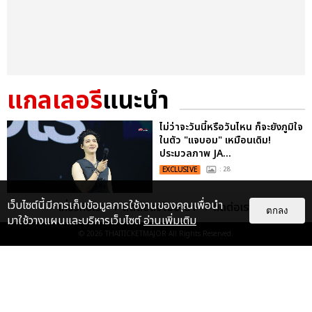
แกลเลอรี
แนะนำ
ไม่ว่าจะวันนี้หรือวันไหน ก็จะยังภูมิใจ
ในตัว "แจบอม" เหมือนเดิม!
ประมวลภาพ JA...
EXCLUSIVE
: 28
เว็บไซต์นี้มีการเก็บข้อมูลการใช้งานของคุณเพื่อนำ
เกี่ยวกับเรา
ติดต่อลงโฆษณา
ติดต่อเรา
ตกลง
มาใช้วางแผนและบริหารเว็บไซต์
อ่านเพิ่มเติม
ประมวลภาพ “JAY B” ปิดฉาก
© 2026
THAITICKETMAJOR
All Rights Reserved.
คอนเสิร์ตใหญ่ที่มอบให้ด้วยหัวใจ
2025 JAY B CONCERT [TAPE:RE
LO...
EXCLUSIVE