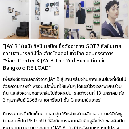
“JAY B” (เจบี) ศิลปินเคป็อบชื่อดังจากวง GOT7 ศิลปินมาก
ความสามารถที่มีชื่อเสียงโด่งดังไปทั่วโลก จัดนิทรรศการ
“Siam Center X JAY B The 2nd Exhibition in
Bangkok: RE LOAD”
เพื่อส่งต่อความคิดถึงจาก JAY B สู่แฟนคลับผ่านภาพและเสียงที่เต็มไป
ด้วยความทรงจำ พร้อมเปิดพื้นที่ให้แฟนๆ ได้แชร์ช่วงเวลาพิเศษร่วม
กัน และส่งความคิดถึงกลับไปถึงศิลปิน ระหว่างวันที่ 13 มกราคม ถึง
3 กุมภาพันธ์ 2568 ณ เอเทรี่ยม1 ชั้น G สยามเซ็นเตอร์
นิทรรศการนี้เติมเต็มความอบอุ่นให้เหล่าแฟนคลับและอากาเซ่หัวใจฟู
ในคอนเซ็ปท์ RE LOAD ที่สื่อถึงการหวนกลับคืนสู่สิ่งที่รักของศิลปิน
หนุ่มมากความสามารถอย่าง “JAY B” (เจบี) หลังจากห่างหายไปช่วง