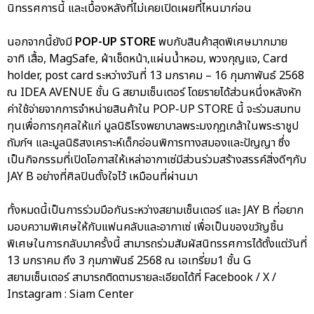
นิทรรศการนี้ และเบื้องหลังที่ไม่เคยเปิดเผยที่ไหนมาก่อน
นอกจากนี้ยังมี
POP-UP STORE
พบกับสินค้าสุดพิเศษมากมาย
อาทิ เสื้อ, MagSafe, ผ้าเช็ดหน้า,แผ่นน้ำหอม, พวงกุญแจ, Card
holder, post card ระหว่างวันที่ 13 มกราคม – 16 กุมภาพันธ์ 2568
ณ IDEA AVENUE ชั้น G สยามเซ็นเตอร์ โดยรายได้ส่วนหนึ่งหลังหัก
ค่าใช้จ่ายจากการจำหน่ายสินค้าใน POP-UP STORE นี้ จะร่วมสมทบ
ทุนเพื่อการกุศลให้แก่ มูลนิธิโรงพยาบาลพระมงกุฎเกล้าในพระราชูป
ถัมภ์ฯ และมูลนิธิสงเคราะห์เด็กอ่อนพิการทางสมองและปัญญา ซึ่ง
เป็นกิจกรรมที่เปิดโอกาสให้เหล่าอากาเซ่มีส่วนร่วมสร้างสรรค์สิ่งดีๆกับ
JAY B อย่างที่ศิลปินตั้งใจไว้ เหมือนที่ผ่านมา
ทั้งหมดนี้เป็นการร่วมมือกันระหว่างสยามเซ็นเตอร์ และ JAY B ที่อยาก
มอบความพิเศษให้กับแฟนคลับและอากาเซ่ เพื่อเป็นของขวัญชิ้น
พิเศษในการกลับมาครั้งนี้ สามารถร่วมสัมผัสนิทรรศการได้ตั้งแต่วันที่
13 มกราคม ถึง 3 กุมภาพันธ์ 2568 ณ เอเทรี่ยม1 ชั้น G
สยามเซ็นเตอร์ สามารถติดตามรายละเอียดได้ที่ Facebook / X /
Instagram : Siam Center