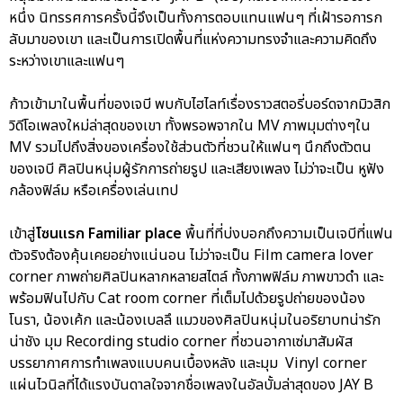
หนึ่ง นิทรรศการครั้งนี้จึงเป็นทั้งการตอบแทนแฟนๆ ที่เฝ้ารอการก
ลับมาของเขา และเป็นการเปิดพื้นที่แห่งความทรงจำและความคิดถึง
ระหว่างเขาและแฟนๆ
ก้าวเข้ามาในพื้นที่ของเจบี พบกับไฮไลท์เรื่องราวสตอรี่บอร์ดจากมิวสิก
วิดีโอเพลงใหม่ล่าสุดของเขา ทั้งพรอพจากใน MV ภาพมุมต่างๆใน
MV รวมไปถึงสิ่งของเครื่องใช้ส่วนตัวที่ชวนให้แฟนๆ นึกถึงตัวตน
ของเจบี ศิลปินหนุ่มผู้รักการถ่ายรูป และเสียงเพลง ไม่ว่าจะเป็น หูฟัง
กล้องฟิล์ม หรือเครื่องเล่นเทป
เข้าสู่
โซนแรก Familiar place
พื้นที่ที่บ่งบอกถึงความเป็นเจบีที่แฟน
ตัวจริงต้องคุ้นเคยอย่างแน่นอน ไม่ว่าจะเป็น Film camera lover
corner ภาพถ่ายศิลปินหลากหลายสไตล์ ทั้งภาพฟิล์ม ภาพขาวดำ และ
พร้อมฟินไปกับ Cat room corner ที่เต็มไปด้วยรูปถ่ายของน้อง
โนรา, น้องเค้ก และน้องเบลลึ แมวของศิลปินหนุ่มในอริยาบทน่ารัก
น่าชัง มุม Recording studio corner ที่ชวนอากาเซ่มาสัมผัส
บรรยากาศการทำเพลงแบบคนเบื้องหลัง และมุม Vinyl corner
แผ่นไวนิลที่ได้แรงบันดาลใจจากชื่อเพลงในอัลบั้มล่าสุดของ JAY B