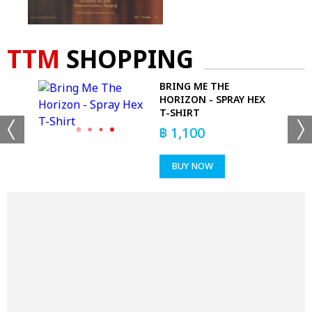
TTM
SHOPPING
E
BRING ME THE
RT
HORIZON - SPRAY HEX
T-SHIRT
฿
1,100
BUY NOW