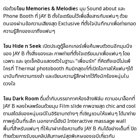
ต่อด้วย
โซน Memories & Melodie
s มุม Sound about และ
Phone Booth ที่ JAY B ตั้งใจเตรียมไว้เพื่อสื่อสารกับแฟนๆ ด้วย
ตนเองผ่านข้อความเสียงสุด Exclusive ที่ตั้งใจบันทึกมาเพื่อถ่ายทอด
ความรู้สึกของเขาถึงแฟนๆ
โซน Hide n Seek
เปิดประตูตู้ล็อกเกอร์เพื่อค้นพบตัวตนอีกมุมนึง
ของ JAY B ทั้งสิ่งของและ ภาพถ่ายที่ตั้งใจเตรียมมาเพื่อแฟนๆ โดย
เฉพาะ และ จุดเช็คอินแสดงตัวในฐานะ “เพื่อนรัก” ที่คิดถึงเจบีไม่แพ้
ใครที่ Thermal photobooth กิมมิกสุดเก๋ที่เปิดโอกาสให้แฟนๆได้
มาบันทึกความทรงจำ และเขียนความรู้สึกฝากไว้ถึงนักร้องหนุ่มใน
ดวงใจ
โซน Dark Room
ดื่มด่ำกับบรรยากาศห้องล้างฟิล์ม ความอนาล็อกที่
JAY B หลงใหลพร้อมด้วยมุม Film slide ภาพฉายสุด chic and cool
ตามสไตล์ของหนุ่มเจบีในอิริยาบทต่างๆ ที่เชิญชวนให้แฟนๆ ได้มาถ่าย
ภาพคู่เป็นที่ระลึก นอกจากนี้ยังมี Interactive massage wall
พื้นที่สำหรับแฟนๆ ที่ให้มาฝากข้อความถึง JAY B กันได้อย่างเต็มที่ ปิด
ท้ายด้วยการรับชมคลิปสัมภาษณ์สุดพิเศษของเจบีเกี่ยวกับ