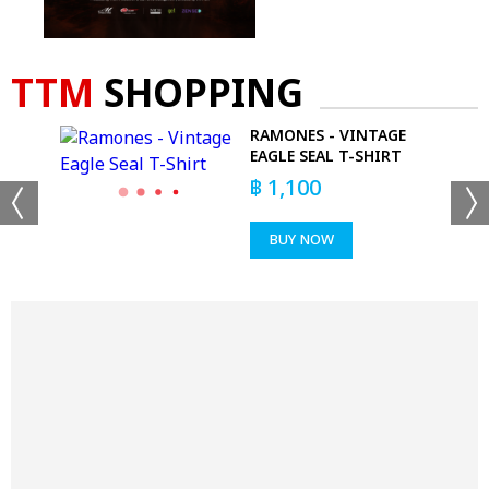
TTM
SHOPPING
RAMONES - VINTAGE
EAGLE SEAL T-SHIRT
 CAP
฿
1,100
BUY NOW