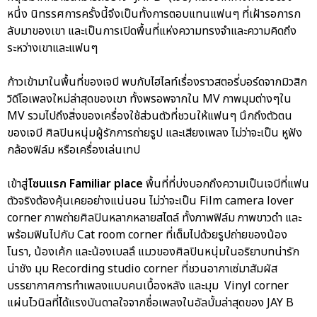
หนึ่ง นิทรรศการครั้งนี้จึงเป็นทั้งการตอบแทนแฟนๆ ที่เฝ้ารอการก
ลับมาของเขา และเป็นการเปิดพื้นที่แห่งความทรงจำและความคิดถึง
ระหว่างเขาและแฟนๆ
ก้าวเข้ามาในพื้นที่ของเจบี พบกับไฮไลท์เรื่องราวสตอรี่บอร์ดจากมิวสิก
วิดีโอเพลงใหม่ล่าสุดของเขา ทั้งพรอพจากใน MV ภาพมุมต่างๆใน
MV รวมไปถึงสิ่งของเครื่องใช้ส่วนตัวที่ชวนให้แฟนๆ นึกถึงตัวตน
ของเจบี ศิลปินหนุ่มผู้รักการถ่ายรูป และเสียงเพลง ไม่ว่าจะเป็น หูฟัง
กล้องฟิล์ม หรือเครื่องเล่นเทป
เข้าสู่
โซนแรก Familiar place
พื้นที่ที่บ่งบอกถึงความเป็นเจบีที่แฟน
ตัวจริงต้องคุ้นเคยอย่างแน่นอน ไม่ว่าจะเป็น Film camera lover
corner ภาพถ่ายศิลปินหลากหลายสไตล์ ทั้งภาพฟิล์ม ภาพขาวดำ และ
พร้อมฟินไปกับ Cat room corner ที่เต็มไปด้วยรูปถ่ายของน้อง
โนรา, น้องเค้ก และน้องเบลลึ แมวของศิลปินหนุ่มในอริยาบทน่ารัก
น่าชัง มุม Recording studio corner ที่ชวนอากาเซ่มาสัมผัส
บรรยากาศการทำเพลงแบบคนเบื้องหลัง และมุม Vinyl corner
แผ่นไวนิลที่ได้แรงบันดาลใจจากชื่อเพลงในอัลบั้มล่าสุดของ JAY B