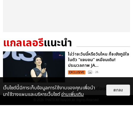
แกลเลอรี
แนะนำ
ไม่ว่าจะวันนี้หรือวันไหน ก็จะยังภูมิใจ
ในตัว "แจบอม" เหมือนเดิม!
ประมวลภาพ JA...
EXCLUSIVE
: 28
เว็บไซต์นี้มีการเก็บข้อมูลการใช้งานของคุณเพื่อนำ
เกี่ยวกับเรา
ติดต่อลงโฆษณา
ติดต่อเรา
ตกลง
มาใช้วางแผนและบริหารเว็บไซต์
อ่านเพิ่มเติม
ประมวลภาพ “JAY B” ปิดฉาก
© 2026
THAITICKETMAJOR
All Rights Reserved.
คอนเสิร์ตใหญ่ที่มอบให้ด้วยหัวใจ
2025 JAY B CONCERT [TAPE:RE
LO...
EXCLUSIVE