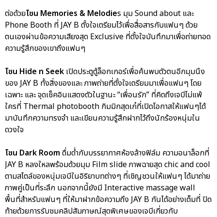
ต่อด้วย
โซน Memories & Melodie
s มุม Sound about และ
Phone Booth ที่ JAY B ตั้งใจเตรียมไว้เพื่อสื่อสารกับแฟนๆ ด้วย
ตนเองผ่านข้อความเสียงสุด Exclusive ที่ตั้งใจบันทึกมาเพื่อถ่ายทอด
ความรู้สึกของเขาถึงแฟนๆ
โซน Hide n Seek
เปิดประตูตู้ล็อกเกอร์เพื่อค้นพบตัวตนอีกมุมนึง
ของ JAY B ทั้งสิ่งของและ ภาพถ่ายที่ตั้งใจเตรียมมาเพื่อแฟนๆ โดย
เฉพาะ และ จุดเช็คอินแสดงตัวในฐานะ “เพื่อนรัก” ที่คิดถึงเจบีไม่แพ้
ใครที่ Thermal photobooth กิมมิกสุดเก๋ที่เปิดโอกาสให้แฟนๆได้
มาบันทึกความทรงจำ และเขียนความรู้สึกฝากไว้ถึงนักร้องหนุ่มใน
ดวงใจ
โซน Dark Room
ดื่มด่ำกับบรรยากาศห้องล้างฟิล์ม ความอนาล็อกที่
JAY B หลงใหลพร้อมด้วยมุม Film slide ภาพฉายสุด chic and cool
ตามสไตล์ของหนุ่มเจบีในอิริยาบทต่างๆ ที่เชิญชวนให้แฟนๆ ได้มาถ่าย
ภาพคู่เป็นที่ระลึก นอกจากนี้ยังมี Interactive massage wall
พื้นที่สำหรับแฟนๆ ที่ให้มาฝากข้อความถึง JAY B กันได้อย่างเต็มที่ ปิด
ท้ายด้วยการรับชมคลิปสัมภาษณ์สุดพิเศษของเจบีเกี่ยวกับ