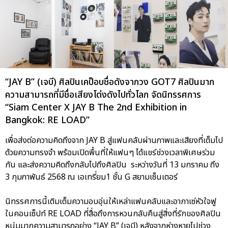
“JAY B” (เจบี) ศิลปินเคป็อบชื่อดังจากวง GOT7 ศิลปินมาก
ความสามารถที่มีชื่อเสียงโด่งดังไปทั่วโลก จัดนิทรรศการ
“Siam Center X JAY B The 2nd Exhibition in
Bangkok: RE LOAD”
เพื่อส่งต่อความคิดถึงจาก JAY B สู่แฟนคลับผ่านภาพและเสียงที่เต็มไป
ด้วยความทรงจำ พร้อมเปิดพื้นที่ให้แฟนๆ ได้แชร์ช่วงเวลาพิเศษร่วม
กัน และส่งความคิดถึงกลับไปถึงศิลปิน ระหว่างวันที่ 13 มกราคม ถึง
3 กุมภาพันธ์ 2568 ณ เอเทรี่ยม1 ชั้น G สยามเซ็นเตอร์
นิทรรศการนี้เติมเต็มความอบอุ่นให้เหล่าแฟนคลับและอากาเซ่หัวใจฟู
ในคอนเซ็ปท์ RE LOAD ที่สื่อถึงการหวนกลับคืนสู่สิ่งที่รักของศิลปิน
หนุ่มมากความสามารถอย่าง “JAY B” (เจบี) หลังจากห่างหายไปช่วง