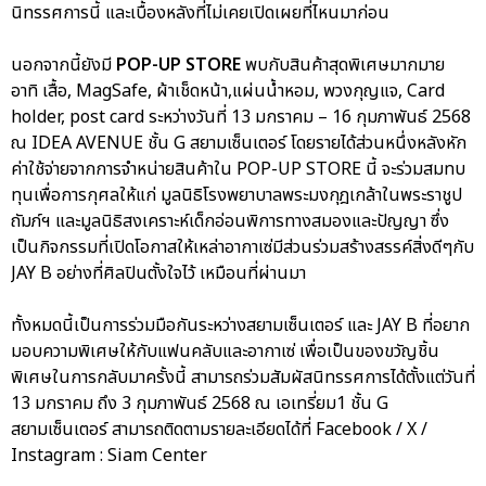
นิทรรศการนี้ และเบื้องหลังที่ไม่เคยเปิดเผยที่ไหนมาก่อน
นอกจากนี้ยังมี
POP-UP STORE
พบกับสินค้าสุดพิเศษมากมาย
อาทิ เสื้อ, MagSafe, ผ้าเช็ดหน้า,แผ่นน้ำหอม, พวงกุญแจ, Card
holder, post card ระหว่างวันที่ 13 มกราคม – 16 กุมภาพันธ์ 2568
ณ IDEA AVENUE ชั้น G สยามเซ็นเตอร์ โดยรายได้ส่วนหนึ่งหลังหัก
ค่าใช้จ่ายจากการจำหน่ายสินค้าใน POP-UP STORE นี้ จะร่วมสมทบ
ทุนเพื่อการกุศลให้แก่ มูลนิธิโรงพยาบาลพระมงกุฎเกล้าในพระราชูป
ถัมภ์ฯ และมูลนิธิสงเคราะห์เด็กอ่อนพิการทางสมองและปัญญา ซึ่ง
เป็นกิจกรรมที่เปิดโอกาสให้เหล่าอากาเซ่มีส่วนร่วมสร้างสรรค์สิ่งดีๆกับ
JAY B อย่างที่ศิลปินตั้งใจไว้ เหมือนที่ผ่านมา
ทั้งหมดนี้เป็นการร่วมมือกันระหว่างสยามเซ็นเตอร์ และ JAY B ที่อยาก
มอบความพิเศษให้กับแฟนคลับและอากาเซ่ เพื่อเป็นของขวัญชิ้น
พิเศษในการกลับมาครั้งนี้ สามารถร่วมสัมผัสนิทรรศการได้ตั้งแต่วันที่
13 มกราคม ถึง 3 กุมภาพันธ์ 2568 ณ เอเทรี่ยม1 ชั้น G
สยามเซ็นเตอร์ สามารถติดตามรายละเอียดได้ที่ Facebook / X /
Instagram : Siam Center