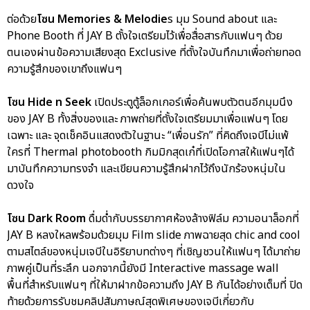
ต่อด้วย
โซน Memories & Melodie
s มุม Sound about และ
Phone Booth ที่ JAY B ตั้งใจเตรียมไว้เพื่อสื่อสารกับแฟนๆ ด้วย
ตนเองผ่านข้อความเสียงสุด Exclusive ที่ตั้งใจบันทึกมาเพื่อถ่ายทอด
ความรู้สึกของเขาถึงแฟนๆ
โซน Hide n Seek
เปิดประตูตู้ล็อกเกอร์เพื่อค้นพบตัวตนอีกมุมนึง
ของ JAY B ทั้งสิ่งของและ ภาพถ่ายที่ตั้งใจเตรียมมาเพื่อแฟนๆ โดย
เฉพาะ และ จุดเช็คอินแสดงตัวในฐานะ “เพื่อนรัก” ที่คิดถึงเจบีไม่แพ้
ใครที่ Thermal photobooth กิมมิกสุดเก๋ที่เปิดโอกาสให้แฟนๆได้
มาบันทึกความทรงจำ และเขียนความรู้สึกฝากไว้ถึงนักร้องหนุ่มใน
ดวงใจ
โซน Dark Room
ดื่มด่ำกับบรรยากาศห้องล้างฟิล์ม ความอนาล็อกที่
JAY B หลงใหลพร้อมด้วยมุม Film slide ภาพฉายสุด chic and cool
ตามสไตล์ของหนุ่มเจบีในอิริยาบทต่างๆ ที่เชิญชวนให้แฟนๆ ได้มาถ่าย
ภาพคู่เป็นที่ระลึก นอกจากนี้ยังมี Interactive massage wall
พื้นที่สำหรับแฟนๆ ที่ให้มาฝากข้อความถึง JAY B กันได้อย่างเต็มที่ ปิด
ท้ายด้วยการรับชมคลิปสัมภาษณ์สุดพิเศษของเจบีเกี่ยวกับ