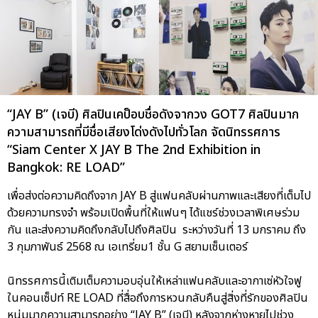
“JAY B” (เจบี) ศิลปินเคป็อบชื่อดังจากวง GOT7 ศิลปินมาก
ความสามารถที่มีชื่อเสียงโด่งดังไปทั่วโลก จัดนิทรรศการ
“Siam Center X JAY B The 2nd Exhibition in
Bangkok: RE LOAD”
เพื่อส่งต่อความคิดถึงจาก JAY B สู่แฟนคลับผ่านภาพและเสียงที่เต็มไป
ด้วยความทรงจำ พร้อมเปิดพื้นที่ให้แฟนๆ ได้แชร์ช่วงเวลาพิเศษร่วม
กัน และส่งความคิดถึงกลับไปถึงศิลปิน ระหว่างวันที่ 13 มกราคม ถึง
3 กุมภาพันธ์ 2568 ณ เอเทรี่ยม1 ชั้น G สยามเซ็นเตอร์
นิทรรศการนี้เติมเต็มความอบอุ่นให้เหล่าแฟนคลับและอากาเซ่หัวใจฟู
ในคอนเซ็ปท์ RE LOAD ที่สื่อถึงการหวนกลับคืนสู่สิ่งที่รักของศิลปิน
หนุ่มมากความสามารถอย่าง “JAY B” (เจบี) หลังจากห่างหายไปช่วง