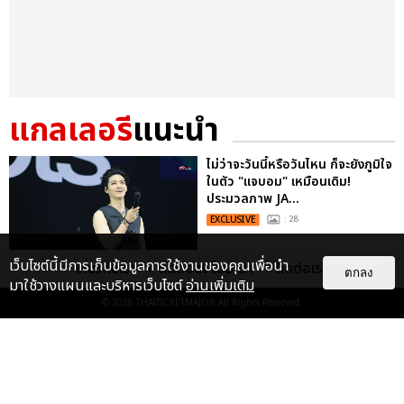
แกลเลอรี
แนะนำ
ไม่ว่าจะวันนี้หรือวันไหน ก็จะยังภูมิใจ
ในตัว "แจบอม" เหมือนเดิม!
ประมวลภาพ JA...
EXCLUSIVE
: 28
เว็บไซต์นี้มีการเก็บข้อมูลการใช้งานของคุณเพื่อนำ
เกี่ยวกับเรา
ติดต่อลงโฆษณา
ติดต่อเรา
ตกลง
มาใช้วางแผนและบริหารเว็บไซต์
อ่านเพิ่มเติม
ประมวลภาพ “JAY B” ปิดฉาก
© 2026
THAITICKETMAJOR
All Rights Reserved.
คอนเสิร์ตใหญ่ที่มอบให้ด้วยหัวใจ
2025 JAY B CONCERT [TAPE:RE
LO...
EXCLUSIVE