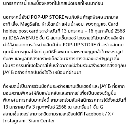
นิทรรศการนี้ และเบื้องหลังที่ไม่เคยเปิดเผยที่ไหนมาก่อน
นอกจากนี้ยังมี
POP-UP STORE
พบกับสินค้าสุดพิเศษมากมาย
อาทิ เสื้อ, MagSafe, ผ้าเช็ดหน้า,แผ่นน้ำหอม, พวงกุญแจ, Card
holder, post card ระหว่างวันที่ 13 มกราคม – 16 กุมภาพันธ์ 2568
ณ IDEA AVENUE ชั้น G สยามเซ็นเตอร์ โดยรายได้ส่วนหนึ่งหลังหัก
ค่าใช้จ่ายจากการจำหน่ายสินค้าใน POP-UP STORE นี้ จะร่วมสมทบ
ทุนเพื่อการกุศลให้แก่ มูลนิธิโรงพยาบาลพระมงกุฎเกล้าในพระราชูป
ถัมภ์ฯ และมูลนิธิสงเคราะห์เด็กอ่อนพิการทางสมองและปัญญา ซึ่ง
เป็นกิจกรรมที่เปิดโอกาสให้เหล่าอากาเซ่มีส่วนร่วมสร้างสรรค์สิ่งดีๆกับ
JAY B อย่างที่ศิลปินตั้งใจไว้ เหมือนที่ผ่านมา
ทั้งหมดนี้เป็นการร่วมมือกันระหว่างสยามเซ็นเตอร์ และ JAY B ที่อยาก
มอบความพิเศษให้กับแฟนคลับและอากาเซ่ เพื่อเป็นของขวัญชิ้น
พิเศษในการกลับมาครั้งนี้ สามารถร่วมสัมผัสนิทรรศการได้ตั้งแต่วันที่
13 มกราคม ถึง 3 กุมภาพันธ์ 2568 ณ เอเทรี่ยม1 ชั้น G
สยามเซ็นเตอร์ สามารถติดตามรายละเอียดได้ที่ Facebook / X /
Instagram : Siam Center