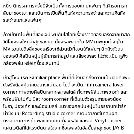
หนึ่ง นิทรรศการครั้งนี้จึงเป็นทั้งการตอบแทนแฟนๆ ที่เฝ้ารอการก
ลับมาของเขา และเป็นการเปิดพื้นที่แห่งความทรงจำและความคิดถึง
ระหว่างเขาและแฟนๆ
ก้าวเข้ามาในพื้นที่ของเจบี พบกับไฮไลท์เรื่องราวสตอรี่บอร์ดจากมิวสิก
วิดีโอเพลงใหม่ล่าสุดของเขา ทั้งพรอพจากใน MV ภาพมุมต่างๆใน
MV รวมไปถึงสิ่งของเครื่องใช้ส่วนตัวที่ชวนให้แฟนๆ นึกถึงตัวตน
ของเจบี ศิลปินหนุ่มผู้รักการถ่ายรูป และเสียงเพลง ไม่ว่าจะเป็น หูฟัง
กล้องฟิล์ม หรือเครื่องเล่นเทป
เข้าสู่
โซนแรก Familiar place
พื้นที่ที่บ่งบอกถึงความเป็นเจบีที่แฟน
ตัวจริงต้องคุ้นเคยอย่างแน่นอน ไม่ว่าจะเป็น Film camera lover
corner ภาพถ่ายศิลปินหลากหลายสไตล์ ทั้งภาพฟิล์ม ภาพขาวดำ และ
พร้อมฟินไปกับ Cat room corner ที่เต็มไปด้วยรูปถ่ายของน้อง
โนรา, น้องเค้ก และน้องเบลลึ แมวของศิลปินหนุ่มในอริยาบทน่ารัก
น่าชัง มุม Recording studio corner ที่ชวนอากาเซ่มาสัมผัส
บรรยากาศการทำเพลงแบบคนเบื้องหลัง และมุม Vinyl corner
แผ่นไวนิลที่ได้แรงบันดาลใจจากชื่อเพลงในอัลบั้มล่าสุดของ JAY B